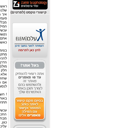
ראשי
שלנו 
קישורי טקסט (לפרטים)
איך 
מבלי 
המילה
עכשיו
נקשר 
אתם 
כאשר 
בצעד
מתקדמ
להניח
הדרך 
מולו)
חלק ח
אלא ר
שחוזר
אם הכ
לנסות
! חש
באותה
תתרגש
עכשיו
החכמה
מבוד
כגון,
עליכ