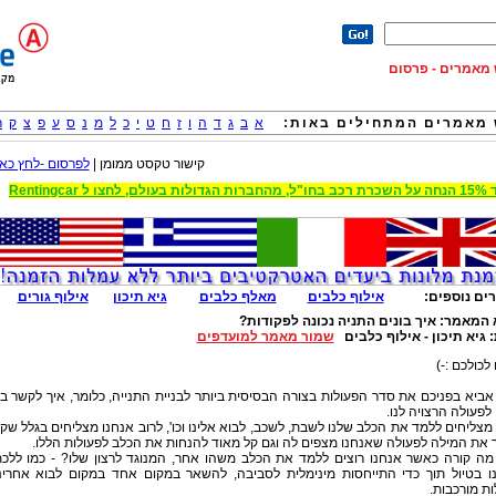
וש מאמרים - פרסום
מאמרים המתחילים באות:
א
ב
ג
ד
ה
ו
ז
ח
ט
י
כ
ל
מ
נ
ס
ע
פ
צ
ק
ר
קישור טקסט ממומן |
לפרסום -לחץ כאן
 הגדולות בעולם, לחצו ל Rentingcar
ים נוספים:
אילוף כלבים
מאלף כלבים
גיא תיכון
אילוף גורים
 המאמר:
איך בונים התניה נכונה לפקודות?
:
גיא תיכון - אילוף כלבים
שמור מאמר למועדפים
לכולכם :-)
אביא בפניכם את סדר הפעולות בצורה הבסיסית ביותר לבניית התנייה, כלומר, איך לקשר בי
לפעולה הרצויה לנו.
 מצליחים ללמד את הכלב שלנו לשבת, לשכב, לבוא אלינו וכו', לרוב אנחנו מצליחים בגלל שק
את המילה לפעולה שאנחנו מצפים לה וגם קל מאוד להנחות את הכלב לפעולות הללו.
מה קורה כאשר אנחנו רוצים ללמד את הכלב משהו אחר, המנוגד לרצון שלו? - כמו ללכ
נו בטיול תוך כדי התייחסות מינימלית לסביבה, להשאר במקום אחד במקום לבוא אחרינ
ות מורכבות.