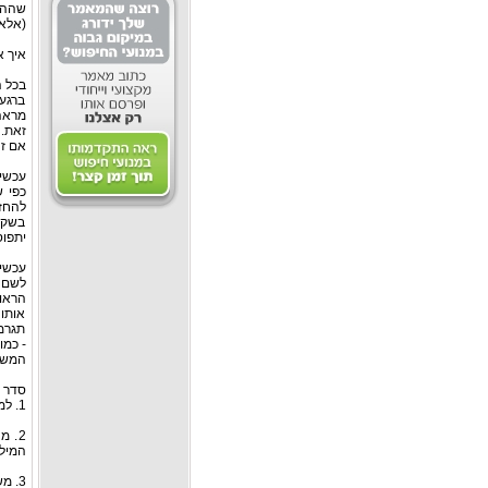
שההת
(אלא 
איך א
בכל ה
ברגע
מראה 
זאת.
אם זה
עכשיו
כפי 
להחזי
בשקית
יתפוס
עכשיו
לשם כ
הראו 
אותו 
תגרמו
- כמו
המשיכ
סדר 
1. למדו את הפעולה הרצויה תוך כדי הנחיה וחיזרו עליה מספר רב של פעמים.
2. 
המיל
3. משחקים בין שלב 1 לשלב 2 תוך העדפה ברורה לכיוון שלב 2.