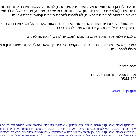
מתחילים לבדוק האם הוא מבצע כאשר מבקשים ממנו, להשתדל לעשות זאת באותה התנוח
תם אותו (אלא אם כן, לימדתם תוך שינוי תנוחה, כמו ישיבה, שכיבה, עם הגב אליו וכו'). חשו
לעבור בהדרגה לחיזוקים אקראיים, לא להכנס לתבנית חיזוקים קבועה ולהפתיע אותו.
לבדוק אותו! בלי צ'ופרים בשום מקום (מוחבאים בבית במקום שלהם) על הגוף ואם הוא מבצ
בעודף ולתת צ'ופר מהמקום (שהוא אמור להכיר כבר).
 לכם שאלות על התהליך אתם מוזמנים להגיב או לכתוב לי ואשמח לענות.
שוב, השאירו צ'ופרים ברחבי הבית במקומות גבוהים כך שאם הכלב עושה משהו נכון ורצו
תוכלו לצ'פר אותו.
פעם הבאה!
יכון - מטפל התנהגותי בכלבים.
0544-79
www.dogs-guy.
גיא תיכון - אילוף כלבים
זה נוסף לאתר "ארטיקל" מאמרים ע"י
שאישר שהוא הכותב של מאמר ז
שור בסיום המאמר הוא לאתר האינטרנט שבבעלותו, מפרסם מאמר זה אישר בפרסומו מאמר זה הסכמ
 השימוש באתר "ארטיקל", וכמו כן אישר את העובדה ש"ארטיקל" אינם מציגים בתוך גוף המאמר "קרדיט"
מצוי אולי באתרי מאמרים אחרים, מלבד קישור לאתר מפרסם המאמר (בהרשמה אין שדה לרישום קרדי