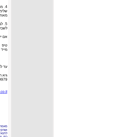
4. 
שלימד
מאוד 
5. 
לשבל 
אם יש
טיפ ח
מייד 
עד ל
גיא ת
9979
co.il
מאמר 
ושהקי
לתנאי
כפי ש