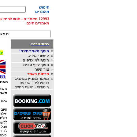
חיפוש
מאמרים
12993 מאמרים - מנוע לחיפ
מאמרים חינם
חפש 
עמוד הבית
»
הוסף מאמר חינם!
עד 15% הנחה על השכרת רכב בחו"ל, מהחברות
»
קישורי מידע
»
הוסף למועדפים
»
הפוך לדף הבית
»
צור קשר
»
פרסום באתר
»
מאמר מעניין בנושא:
מאמר
פסטיבלים - ארבעת
היסודות - חגיגת החיים
נושא
מאת
שלום 
היום 
מילה 
כולנו
לקשר 
אבל 
לציד
ופעול