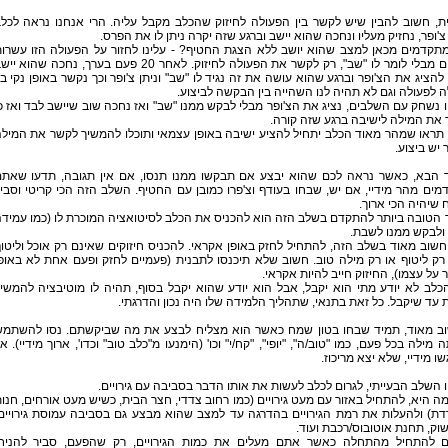
ת, חשוב להבין שיש לקשר בין הפעולה לחיזוק שהכלב מקבל עליה. הרי אנחנו נראה לכל
צ'ופר, נחזיק מעליו ונחכה שהוא יישב וברגע שזה יקרה ניתן לו את הפרס.
מתקדמים מכאן למצב שהוא יושב ללא הצגת החטיף? - עלינו לחזור על הפעולה הזו עשרו
פעמים מבלי לומר לו "שב", רק לקשר את הפעולה לחיזוק. לאחר 20 פעם בערך, נחכה שהוא י
להציג את הצ'ופר וברגע שהוא עושה את זה נגיד לו "שב" וניתן צ'ופר וכך נקשר באופן נקי בי
 לפעולה וגם לא תהיה לנו השהייה בין הבקשה לביצוע.
 נשחק עם השלבים, נציג את הצ'ופר מבלי לבקש ממנו "שב" ואז נחכה שוב שיישב לבד ואז כ
את המילה לישיבה ברגע שזה קורה.
תראו שמהר מאוד הכלב יתחיל להציע ישיבה באופן עצמאי ותוכלו להמשיך לקשר את המיל
יש ביצוע.
 הבא, כאשר נראה לכם שהוא יבצע אם תבקשו ממנו תנסו, אם אין תגובה, תדעו שאת
ים מהר מידיי, אם יש, שבחו בעודף וצ'פרו כמובן עם החטיף. השלב הזה הכי קריטי וסבי
 שיהיה הכי ארוך.
הטובה ביותר להתקדם בשלב הזה הוא להכניס את הכלב לסיטואציה המוכרת לו (כמו עמיד
 ולבקש ממנו לשבת.
שוב מאוד בשלב הזה, להתחיל לחזק באופן אקראי. להכניס חיזוקים שאינם רק אוכל וליטו
ק ליטוף או רק מילה טוב. חשוב שלא תיכנסו לתבנית (פעמיים לחזק ופעם אחת לא באופ
 על עצמו), החיזוק חייב להיות אקראי.
לב לא יודע מתי הוא יקבל, אבל הוא יודע שהוא יקבל בסוף, תהיה לו מוטיבציה להמשי
 עד שיקבל. כל זאת בתנאי, שתהליך הלמידה שלו היה נכון והדרגתי.
וב מאוד, תמיד שבחו בטון שמח כאשר הוא מצליח לבצע את מה שביקשתם. נסו להשתמ
 מילה בכל פעם, כמו "טוב/ה", "יופי", "קח/י" וכו' (הימנעו מ"כלב טוב" וכדו', ארוך מידיי). א
ו מידיי, שלא יצא מריכוז.
 השלב הבעייתי, לגרום לכלב לעשות את אותו הדבר בסביבה עם גירויים.
 היא, להתחיל באזור עם מעט גירויים (כמו רחוב צדדי, חצר הבית, כשיש מעט אורחים, חנו
דת) ולהעלות את רמת הגירויים בהדרגה עד למצב שהוא מבצע גם בסביבה עמוסת גירויים
 שוק, תחנת אוטובוס/רכבת ועוד.
ם להתחיל מהתחלה כאשר אתם מעלים את כמות הגירויים, רק שהפעם, סביר להניח