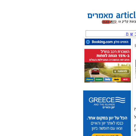
ש
ת
ן
ל
ת
ו