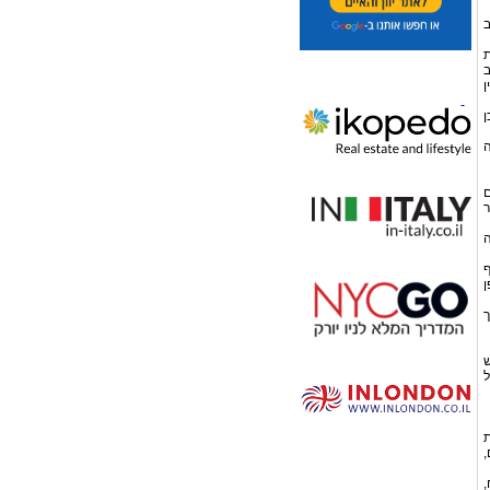
ב
ת
ישב
ן
ן
ה
ם
ר
ה
ף
ן
ך
ש
ל
ת
,
,