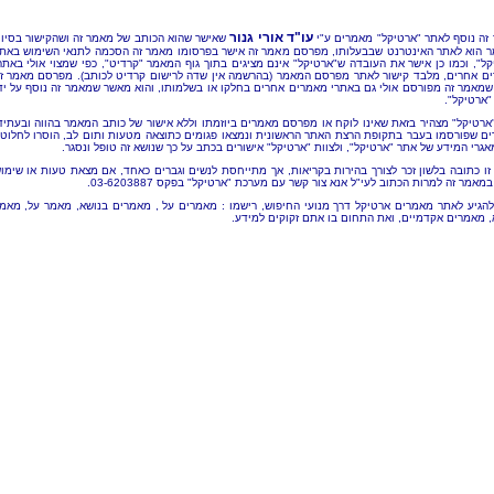
עו"ד אורי גנור
זה נוסף לאתר "ארטיקל" מאמרים ע"י
שאישר שהוא הכותב של מאמר זה ושהקישור בסיו
 הוא לאתר האינטרנט שבבעלותו, מפרסם מאמר זה אישר בפרסומו מאמר זה הסכמה לתנאי השימוש באת
קל", וכמו כן אישר את העובדה ש"ארטיקל" אינם מציגים בתוך גוף המאמר "קרדיט", כפי שמצוי אולי באתר
ם אחרים, מלבד קישור לאתר מפרסם המאמר (בהרשמה אין שדה לרישום קרדיט לכותב). מפרסם מאמר ז
שמאמר זה מפורסם אולי גם באתרי מאמרים אחרים בחלקו או בשלמותו, והוא מאשר שמאמר זה נוסף על יד
"ארטיקל".
"ארטיקל" מצהיר בזאת שאינו לוקח או מפרסם מאמרים ביוזמתו וללא אישור של כותב המאמר בהווה ובעתיד
ם שפורסמו בעבר בתקופת הרצת האתר הראשונית ונמצאו פגומים כתוצאה מטעות ותום לב, הוסרו לחלוטי
אגרי המידע של אתר "ארטיקל", ולצוות "ארטיקל" אישורים בכתב על כך שנושא זה טופל ונסגר.
זו כתובה בלשון זכר לצורך בהירות בקריאות, אך מתייחסת לנשים וגברים כאחד, אם מצאת טעות או שימו
מאמר זה למרות הכתוב לעי"ל אנא צור קשר עם מערכת "ארטיקל" בפקס 03-6203887.
להגיע לאתר מאמרים ארטיקל דרך מנועי החיפוש, רישמו : מאמרים על , מאמרים בנושא, מאמר על, מאמ
, מאמרים אקדמיים, ואת התחום בו אתם זקוקים למידע.