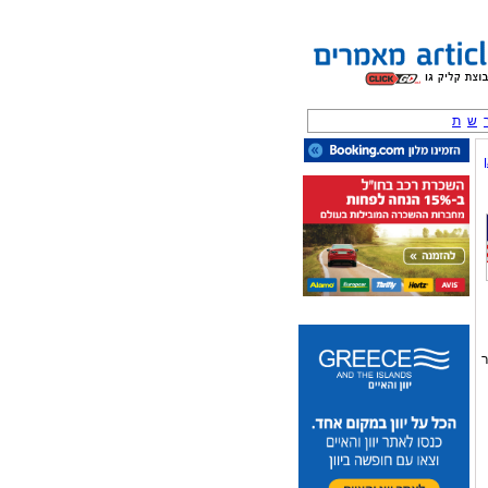
ש
ת
ר