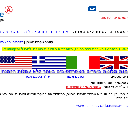
וש מאמרים - פרסום
מאמרים המתחילים באות:
א
ב
ג
ד
ה
ו
ז
ח
ט
י
כ
ל
מ
נ
ס
ע
פ
צ
ק
ר
קישור טקסט ממומן |
לפרסום -לחץ כאן
 הגדולות בעולם, לחצו ל Rentingcar
ים נוספים:
הסכם ממון
עו"ד הסכם ממון
 המאמר:
מהו הסכם ממון
:
עו"ד אורי גנור
שמור מאמר למועדפים
ממון בין בני זוג הוא מסמך משפטי מחייב, המסדיר את חלוקת הרכוש והזכויות, אם וכאש
וג יפרדו.
www.ganoradv.co.il/prenup/what