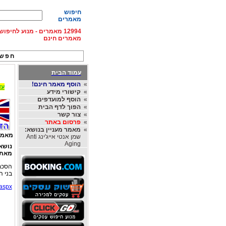
חיפוש
מאמרים
12994 מאמרים - מנוע לחיפ
מאמרים חינם
חפש 
עמוד הבית
»
הוסף מאמר חינם!
עד 15% הנחה על השכרת רכב בחו"ל, מהחברות
»
קישורי מידע
»
הוסף למועדפים
»
הפוך לדף הבית
»
צור קשר
»
פרסום באתר
»
מאמר מעניין בנושא:
מאמר
שמן אנטי אייג'ינג Anti
Aging
נושא
מאת
הסכם 
בני הז
.aspx