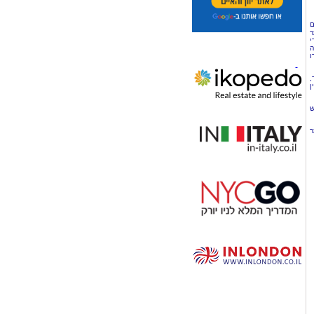
ם
ר
י
ה
ו
,
ן
ש
ר