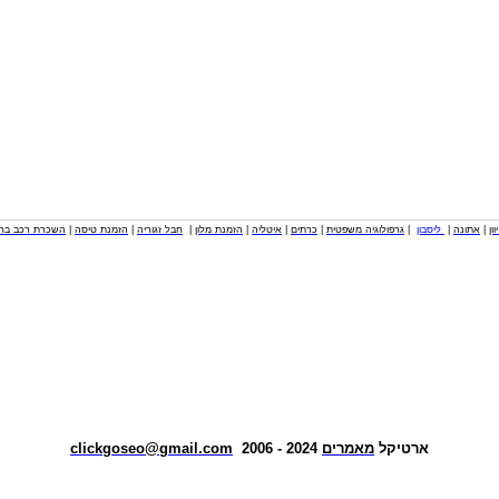
וון
|
אתונה
|
ליסבון
|
גרפולוגיה משפטית
|
כרתים
|
איטליה
|
הזמנת מלון
|
חבל זגוריה
|
הזמנת טיסה
|
השכרת רכב בחו
ארטיקל
מאמרים
2024 - 2006
clickgoseo@gmail.com