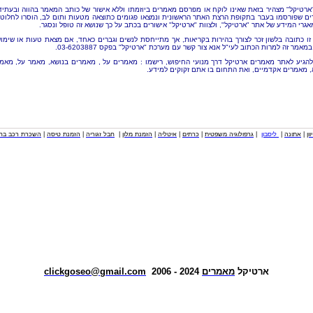
"ארטיקל" מצהיר בזאת שאינו לוקח או מפרסם מאמרים ביוזמתו וללא אישור של כותב המאמר בהווה ובעתיד
ם שפורסמו בעבר בתקופת הרצת האתר הראשונית ונמצאו פגומים כתוצאה מטעות ותום לב, הוסרו לחלוטי
אגרי המידע של אתר "ארטיקל", ולצוות "ארטיקל" אישורים בכתב על כך שנושא זה טופל ונסגר.
זו כתובה בלשון זכר לצורך בהירות בקריאות, אך מתייחסת לנשים וגברים כאחד, אם מצאת טעות או שימו
מאמר זה למרות הכתוב לעי"ל אנא צור קשר עם מערכת "ארטיקל" בפקס 03-6203887.
להגיע לאתר מאמרים ארטיקל דרך מנועי החיפוש, רישמו : מאמרים על , מאמרים בנושא, מאמר על, מאמ
, מאמרים אקדמיים, ואת התחום בו אתם זקוקים למידע.
וון
|
אתונה
|
ליסבון
|
גרפולוגיה משפטית
|
כרתים
|
איטליה
|
הזמנת מלון
|
חבל זגוריה
|
הזמנת טיסה
|
השכרת רכב בחו
ארטיקל
מאמרים
2024 - 2006
clickgoseo@gmail.com