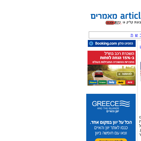
ש
ת
ו
ת
ל
.
ר