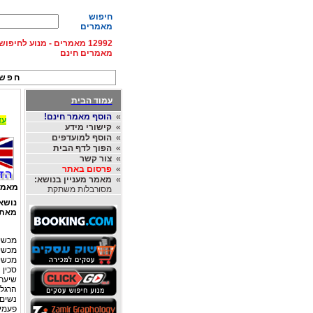
חיפוש
מאמרים
12992 מאמרים - מנוע לחיפ
מאמרים חינם
חפש 
עמוד הבית
»
הוסף מאמר חינם!
עד 15% הנחה על השכרת רכב בחו"ל, מהחברות
»
קישורי מידע
»
הוסף למועדפים
»
הפוך לדף הבית
»
צור קשר
»
פרסום באתר
»
מאמר מעניין בנושא:
מאמר
מסורבלות משתקת
נושא
מאת
מכשי
מכשיר
מכשי
סכין
שיער 
הרגל 
נשים
פעמים