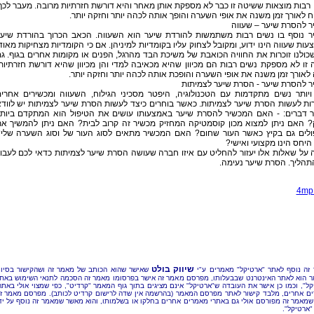
רבות מוצאות ששיטה זו כבר לא מספקת אותן מאחר והיא דורשת חזרתיות מרובה. מעבר לכך
ח לאורך זמן משנה את אופי השערה והופך אותה לכהה יותר וחזקה יותר.
ר להסרת שיער – שעווה
ר נוסף בו נשים רבות משתמשות להורדת שיער הוא השעווה. הכאב הכרוך בהורדת שיע
ות שעווה הינו ידוע, ומקובל לצחוק עליו בקומדיות למיניהן. אם כי הקומדיות מצחיקות מאוד
כולנו זוכרות את החוויה הכואבת של משיכת הבד מהרגל, הפנים או מקומות אחרים בגוף. ג
זו לא מספקת נשים רבות הם מכיוון שהיא מכאיבה למדי והן מכיוון שהיא דורשת חזרתיות
לאורך זמן משנה את אופי השערה והופכת אותה לכהה יותר וחזקה יותר.
ר להסרת שיער - הסרת שיער לצמיתות
 ויותר נשים מתקדמות עם הטכנולוגיה, היפטר מסכיני הגילוח, השעווה ומכשירים אחרי
ות לעשות הסרת שיער לצמיתות. כאשר בוחרים כיצד לעשות הסרת שיער לצמיתות יש לווד
 דברים: - האם המכשיר להסרת שיער באמצעותו עושים את הטיפול הוא המתקדם ביות
? האם ניתן למצוא מכון קוסמטיקה המחזיק מכשיר זה קרוב לבית? האם ניתן להמשיך א
ולים גם בקיץ כאשר העור שחום? האם המכשיר מתאים לסוג העור של וסוג השערה שלי
יחס הינו מקצועי ואישי?
על שאלות אלו יעזור להחליט עם איזו חברה שעושה הסרת שיער לצמיתות כדאי לכם לעבו
תהליך. הסרת שיער נעימה.
4mp.
שיווק בולט
זה נוסף לאתר "ארטיקל" מאמרים ע"י
שאישר שהוא הכותב של מאמר זה ושהקישור בסיו
 הוא לאתר האינטרנט שבבעלותו, מפרסם מאמר זה אישר בפרסומו מאמר זה הסכמה לתנאי השימוש באת
קל", וכמו כן אישר את העובדה ש"ארטיקל" אינם מציגים בתוך גוף המאמר "קרדיט", כפי שמצוי אולי באתר
ם אחרים, מלבד קישור לאתר מפרסם המאמר (בהרשמה אין שדה לרישום קרדיט לכותב). מפרסם מאמר ז
שמאמר זה מפורסם אולי גם באתרי מאמרים אחרים בחלקו או בשלמותו, והוא מאשר שמאמר זה נוסף על יד
"ארטיקל".