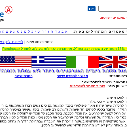
וש מאמרים - פרסום
מאמרים המתחילים באות:
א
ב
ג
ד
ה
ו
ז
ח
ט
י
כ
ל
מ
נ
ס
ע
פ
צ
ק
ר
קישור טקסט ממומן |
לפרסום -לחץ כאן
 הגדולות בעולם, לחצו ל Rentingcar
ים נוספים:
מכשיר להסרת שיער
הסרת שיער
 המאמר:
נכשיר להסרת שיער
:
שיווק בולט
שמור מאמר למועדפים
ר להסרת שיער
 להסרת שיער – סכין גילוח
ר להסרת שיער שהיה מאוד פופולארי בעבר ולמעשה גם כיום נשים רבות משתמשות בו הינ
 הגילוח. מדובר בסכין לעיתים חד פעמית ולעיתים רב פעמית. בעת שימוש במכשיר להסר
על הרגל למשל יש להרטיב את הרגל ולסבנה. בעוד הסבון על הרגל יש להחליק את הסכין ע
כנגד כיוון הגדילה של השערות (כלומר, יש להעביר את הסכין מכיוון כפות הרגליים לכיוון הברך)
 אשר משתמשות או השתמשו בשיטה זו זוכרות את העובדה שבתחילת הדרך הן נחתכו מספ
, מאחר ועדיין לא ידעו מה רמת הלחץ שיש להפעיל על הסכין.