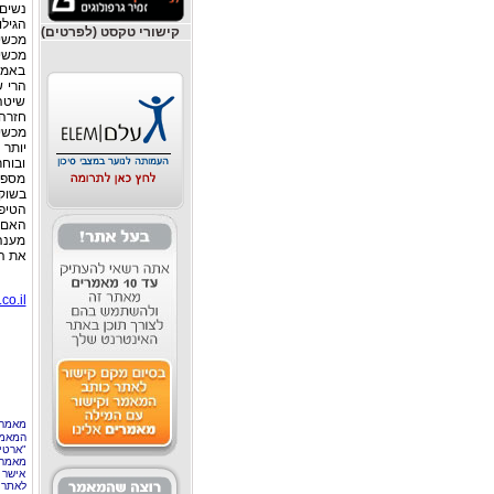
נשים 
הגילו
קישורי טקסט (לפרטים)
מכשי
מכשי
באמצע
הרי ש
שיטה 
חזרה 
מכשי
יותר
ובוחר
מספר
בשוק
הטיפ
האם ה
מענה 
את ה
co.il
מאמר 
המאמר
"ארטי
מאמרי
אישר 
לאתר 