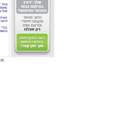
צוות 
מאמרי
מכל מ
הערה 
לרעה ב
בכדי 
בנושא
איי י