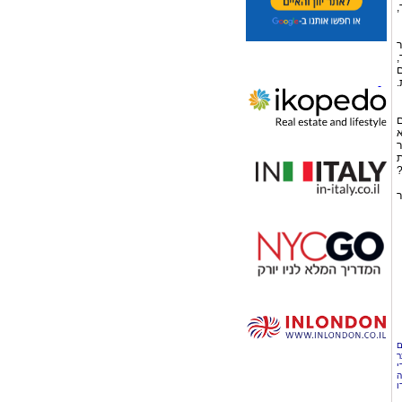
,
ר
,
ם
.
ם
א
ר
ת
?
ר
ם
ר
י
ה
ו