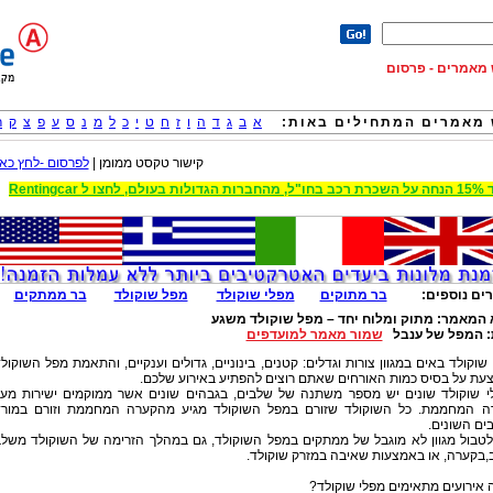
וש מאמרים - פרסום
מאמרים המתחילים באות:
א
ב
ג
ד
ה
ו
ז
ח
ט
י
כ
ל
מ
נ
ס
ע
פ
צ
ק
ר
קישור טקסט ממומן |
לפרסום -לחץ כאן
 הגדולות בעולם, לחצו ל Rentingcar
ים נוספים:
בר מתוקים
מפלי שוקולד
מפל שוקולד
בר ממתקים
 המאמר:
מתוק ומלוח יחד – מפל שוקולד משגע
:
המפל של ענבל
שמור מאמר למועדפים
שוקולד באים במגוון צורות וגדלים: קטנים, בינוניים, גדולים וענקיים, והתאמת מפל השוקול
עת על בסיס כמות האורחים שאתם רוצים להפתיע באירוע שלכם.
י שוקולד שונים יש מספר משתנה של שלבים, בגבהים שונים אשר ממוקמים ישירות מע
ה המחממת. כל השוקולד שזורם במפל השוקולד מגיע מהקערה המחממת וזורם במור
ים השונים.
 לטבול מגוון לא מוגבל של ממתקים במפל השוקולד, גם במהלך הזרימה של השוקולד משל
,בקערה, או באמצעות שאיבה במזרק שוקולד.
 אירועים מתאימים מפלי שוקולד?