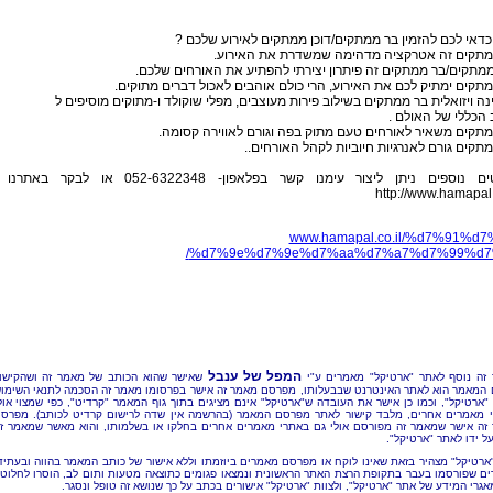
דאי לכם להזמין בר ממתקים/דוכן ממתקים לאירוע שלכם ?
מתקים זה אטרקציה מדהימה שמשדרת את האירוע.
ממתקים/בר ממתקים זה פיתרון יצירתי להפתיע את האורחים שלכם.
תקים ימתיק לכם את האירוע, הרי כולם אוהבים לאכול דברים מתוקים.
ה ויזואלית בר ממתקים בשילוב פירות מעוצבים, מפלי שוקולד ו-מתוקים מוסיפים ל
 הכללי של האולם .
תקים משאיר לאורחים טעם מתוק בפה וגורם לאווירה קסומה.
תקים גורם לאנרגיות חיוביות לקהל האורחים..
לפרטים נוספים ניתן ליצור עימנו קשר בפלאפון- 052-6322348 או לבקר באתרנ
http://www.hamapal.
www.hamapal.co.il/%d7%91%d7
%d7%9e%d7%9e%d7%aa%d7%a7%d7%99%d7%
המפל של ענבל
זה נוסף לאתר "ארטיקל" מאמרים ע"י
שאישר שהוא הכותב של מאמר זה ושהקישו
 המאמר הוא לאתר האינטרנט שבבעלותו, מפרסם מאמר זה אישר בפרסומו מאמר זה הסכמה לתנאי השימו
"ארטיקל", וכמו כן אישר את העובדה ש"ארטיקל" אינם מציגים בתוך גוף המאמר "קרדיט", כפי שמצוי אול
 מאמרים אחרים, מלבד קישור לאתר מפרסם המאמר (בהרשמה אין שדה לרישום קרדיט לכותב). מפרס
זה אישר שמאמר זה מפורסם אולי גם באתרי מאמרים אחרים בחלקו או בשלמותו, והוא מאשר שמאמר ז
ל ידו לאתר "ארטיקל".
"ארטיקל" מצהיר בזאת שאינו לוקח או מפרסם מאמרים ביוזמתו וללא אישור של כותב המאמר בהווה ובעתיד
ם שפורסמו בעבר בתקופת הרצת האתר הראשונית ונמצאו פגומים כתוצאה מטעות ותום לב, הוסרו לחלוטי
אגרי המידע של אתר "ארטיקל", ולצוות "ארטיקל" אישורים בכתב על כך שנושא זה טופל ונסגר.