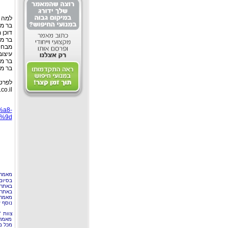
למה כ
בר מ
דוכן 
בר ממ
מבחינ
עיצוב
בר ממ
בר ממ
co.il
%a8-
9d/
מאמר 
בסיום
באתר 
באתרי
מאמר 
נוסף ע
צוות 
מאמרי
מכל מ