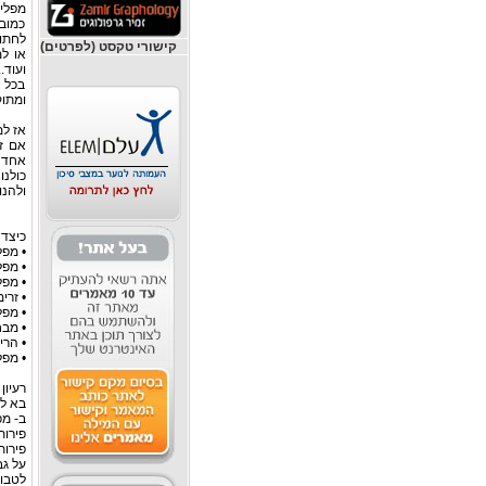
מפלי 
כמובן
לחתונ
קישורי טקסט (לפרטים)
או למ
ועוד..
בכל 
ומתוק
אז למ
אם זה
אחד ו
כולנו
ולהנו
כיצד 
• מפל
• מפל
• מפל
• זרי
• מפ
• מבח
• הרי
• מפל
רעיון
בא לכ
ב- מפ
פירות
פירות
על גב
לטבול