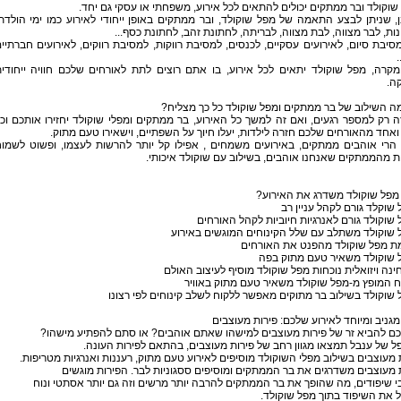
שוקולד ובר ממתקים יכולים להתאים לכל אירוע, משפחתי או עסקי גם יחד.
, שניתן לבצע התאמה של מפל שוקולד, ובר ממתקים באופן ייחודי לאירוע כמו ימי הולדת
ות, לבר מצווה, לבת מצווה, לבריתה, לחתונת זהב, לחתונת כסף...
סיבת סיום, לאירועים עסקיים, לכנסים, למסיבת רווקות, למסיבת רווקים, לאירועים חברתיי
.
מקרה, מפל שוקולד יתאים לכל אירוע, בו אתם רוצים לתת לאורחים שלכם חוויה ייחודי
ה.
ה השילוב של בר ממתקים ומפל שוקולד כל כך מצליח?
 רק למספר רגעים, ואם זה למשך כל האירוע, בר ממתקים ומפלי שוקולד יחזירו אותכם וכ
אחד מהאורחים שלכם חזרה לילדות, יעלו חיוך על השפתיים, וישאירו טעם מתוק.
 הרי אוהבים ממתקים, באירועים משמחים , אפילו קל יותר להרשות לעצמו, ופשוט לשמו
ת מהממתקים שאנחנו אוהבים, בשילוב עם שוקולד איכותי.
מפל שוקולד משדרג את האירוע?
 שוקלד גורם לקהל עניין רב
 שוקולד גורם לאנרגיות חיוביות לקהל האורחים
 שוקולד משתלב עם שלל הקינוחים המוגשים באירוע
מת מפל שוקולד מהפנט את האורחים
ל שוקולד משאיר טעם מתוק בפה
ינה ויזואלית נוכחות מפל שוקולד מוסיף לעיצוב האולם
ח המופץ מ-מפל שוקולד משאיר טעם מתוק באוויר
 שוקולד בשילוב בר מתוקים מאפשר ללקוח לשלב קינוחים לפי רצונו
 מגניב ומיוחד לאירוע שלכם: פירות מעוצבים
ם להביא זר של פירות מעוצבים למישהו שאתם אוהבים? או סתם להפתיע מישהו?
ל של ענבל תמצאו מגוון רחב של פירות מעוצבים, בהתאם לפירות העונה.
 מעוצבים בשילוב מפלי השוקולד מוסיפים לאירוע טעם מתוק, רעננות ואנרגיות מטריפות.
 מעוצבים משדרגים את בר הממתקים ומוסיפים ססגוניות לבר. הפירות מוגשים
י שיפודים, מה שהופך את בר הממתקים להרבה יותר מרשים וזה גם יותר אסתטי ונוח
 את השיפוד בתוך מפל שוקולד.