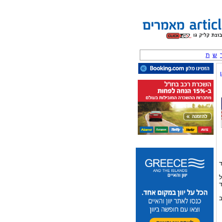
ש
ת
ד
ל
ד
ב