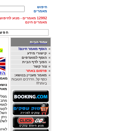
חיפוש
מאמרים
12992 מאמרים - מנוע לחיפ
מאמרים חינם
חפש 
עמוד הבית
»
הוסף מאמר חינם!
עד 15% הנחה על השכרת רכב בחו"ל, מהחברות
»
קישורי מידע
»
הוסף למועדפים
»
הפוך לדף הבית
»
צור קשר
»
פרסום באתר
»
מאמר מעניין בנושא:
מאמר
כסף קל..הדרכים הטובות
ביותר!!!
נושא
מאת
מפלי 
מתבצ
למפל
לקער
השלב
ניתן
לשלב
לאיזה