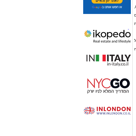
,
ם
ת
ל
ח