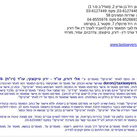
' בן גוריון 2, (מגדל ב.ס.ר 1)
 שדרות המגינים 58
' פרנקלין 7, סקטור 1, בוקרסט
 לגבי המאמר ניתן להעביר לעורך דין אלי דורון
עורכי דין - דורון, טיקוצקי, צדרבוים, עמיר, מזרחי
www.taxlawyers.
אלי דורון, עו"ד - ירון טיקוצקי, עו"ד (רו"ח)
li-
זה נוסף לאתר "ארטיקל" מאמרים ע"י
doron@taxlawyers.c
שאישר שהוא הכותב של מאמר זה ושהקישור בסיום המאמר הוא לאתר האינטרנ
ותו, מפרסם מאמר זה אישר בפרסומו מאמר זה הסכמה לתנאי השימוש באתר "ארטיקל", וכמו כן אישר א
ה ש"ארטיקל" אינם מציגים בתוך גוף המאמר "קרדיט", כפי שמצוי אולי באתרי מאמרים אחרים, מלבד קישו
מפרסם המאמר (בהרשמה אין שדה לרישום קרדיט לכותב). מפרסם מאמר זה אישר שמאמר זה מפורסם אול
תרי מאמרים אחרים בחלקו או בשלמותו, והוא מאשר שמאמר זה נוסף על ידו לאתר "ארטיקל".
"ארטיקל" מצהיר בזאת שאינו לוקח או מפרסם מאמרים ביוזמתו וללא אישור של כותב המאמר בהווה ובעתיד
ם שפורסמו בעבר בתקופת הרצת האתר הראשונית ונמצאו פגומים כתוצאה מטעות ותום לב, הוסרו לחלוטי
אגרי המידע של אתר "ארטיקל", ולצוות "ארטיקל" אישורים בכתב על כך שנושא זה טופל ונסגר.
זו כתובה בלשון זכר לצורך בהירות בקריאות, אך מתייחסת לנשים וגברים כאחד, אם מצאת טעות או שימו
מאמר זה למרות הכתוב לעי"ל אנא צור קשר עם מערכת "ארטיקל" בפקס 03-6203887.
להגיע לאתר מאמרים ארטיקל דרך מנועי החיפוש, רישמו : מאמרים על , מאמרים בנושא, מאמר על, מאמ
, מאמרים אקדמיים, ואת התחום בו אתם זקוקים למידע.