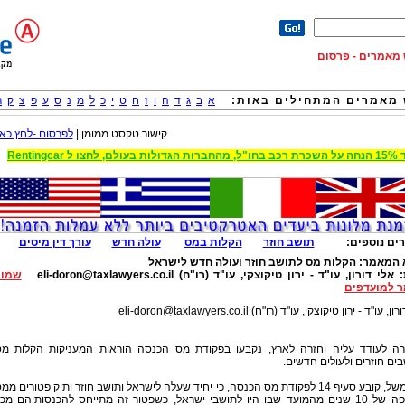
וש מאמרים - פרסום
מאמרים המתחילים באות:
א
ב
ג
ד
ה
ו
ז
ח
ט
י
כ
ל
מ
נ
ס
ע
פ
צ
ק
ר
קישור טקסט ממומן |
לפרסום -לחץ כאן
 הגדולות בעולם, לחצו ל Rentingcar
ים נוספים:
תושב חוזר
הקלות במס
עולה חדש
עורך דין מיסים
 המאמר:
הקלות מס לתושב חוזר ועולה חדש לישראל
:
אלי דורון, עו"ד - ירון טיקוצקי, עו"ד (רו"ח)
eli-doron@taxlawyers.co.il
שמור
 למועדפים
רון, עו"ד - ירון טיקוצקי, עו"ד (רו"ח)
eli-doron@taxlawyers.co.il
ה לעודד עליה וחזרה לארץ, נקבעו בפקודת מס הכנסה הוראות המעניקות הקלות מ
ים חוזרים ולעולים חדשים.
כך למשל, קובע סעיף 14 לפקודת מס הכנסה, כי יחיד שעלה לישראל ותושב חוזר ותיק פטורים ממ
לתקופה של 10 שנים מהמועד שבו היו לתושבי ישראל, כשפטור זה מתייחס להכנסותיהם מכ