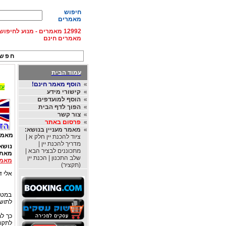
חיפוש
מאמרים
12992 מאמרים - מנוע לחיפ
מאמרים חינם
חפש 
עמוד הבית
»
הוסף מאמר חינם!
עד 15% הנחה על השכרת רכב בחו"ל, מהחברות
»
קישורי מידע
»
הוסף למועדפים
»
הפוך לדף הבית
»
צור קשר
»
פרסום באתר
»
מאמר מעניין בנושא:
מאמר
ציוד להכנת יין חלק א |
מדריך להכנת יין |
נושא
מתכוננים לבציר הבא |
מאת
שלב התכנון | הכנת יין
מאמר
(תקציר)
אלי דו
במטר
לתושב