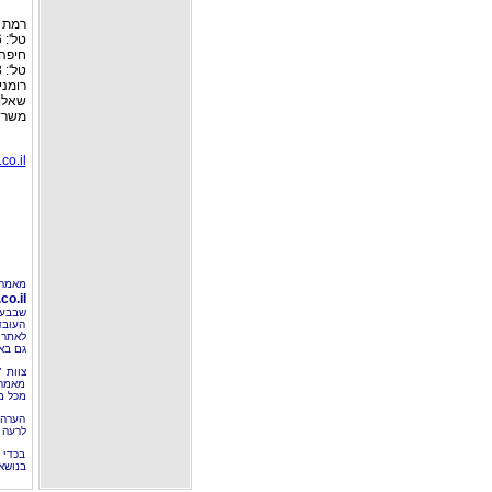
רמת גן: רח
טל': 03-6127446, פקס: 03-6127449
חיפה:
טל': 04-8526693 פקס: 04-8555976
רומניה: רח
שאלות
משרד 
co.il
מאמר 
o.il
שבבעל
העובד
לאתר 
גם בא
צוות 
מאמרי
מכל מ
הערה 
לרעה ב
בכדי 
בנושא