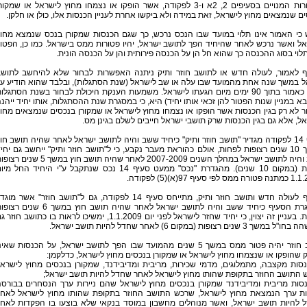
המקורות המנויים בסעיפים 2, 2א ו-3 לפקודה, אשר הופקו או נצמחו מחוץ לישראל או שמקור
ם שנמצאים מחוץ לישראל, זאת במידה ולא ביקשו אחרת לעניין הכנסות אלו, כולן או חלקן.
 כי האמור אינו תלוי במועד שבו הנכס נרכש, כך שגם הכנסות שמקורן בנכס שנמצא מחו
ל ואשר נרכש לאחר שהיחיד הפך לתושב ישראל, יהיו פטורות ממס בישראל. כמו כן, הפטו
תלוי בסוג ההכנסה כך שהוא חל הן על הכנסה פירותית והן על הכנסה הונית.
ף לאמור, לעולה חדש או לתושב חוזר ותיק ניתנה האפשרות לבחור שלא להיחשב לתוש
ל במשך שנה אחת מהמועד שבו עלה או שב לישראל (שנת הסתגלות), ובלבד שהוא הודיע ע
רצונו כאמור בתוך 90 ימים מיום הגעתו לישראל. משמעות הענקת היכולת לבחור בשנת הסתגלו
א במניין שנות הפטור להן זכאי אותו יחיד) היא, כי במסגרת שנת ההסתגלות, אותו יחיד ייהנ
 לא רק בגין הכנסות אשר הופקו או נצמחו מחוץ לישראל או שמקורן בנכסים שנמצאים מחו
ל, אלא גם בגין הכנסות שרק תושבי ישראל חייבים לשלם בגינן מס.
סעיף 14 לפקודה מגדיר "תושב חוזר ותיק" כיחיד ששב והיה לתושב ישראל לאחר שהיה תושב חו
במשך 10 שנים רצופות לפחות, אולם כהוראת מעבר נקבע, כי ל"תושב חוזר ותיק" ייחשב גם יחי
ששב והיה לתושב ישראל במהלך השנים 2007-2009 לאחר שהיה תושב חוץ במשך 5 שני
לפחות (במקום 10 שנים). מהגדרת "נכס" ממעט סעיף 14 נכס שנתקבל ע"י היחיד החל מי
לפי סעיף 97(א)(5) לפקודה.
בנוסף לעולה חדש ותושב חוזר ותיק, מתייחס סעיף 14 לפקודה, גם ל"תושב חוזר" אשר מוג
במסגרת הסעיף כיחיד ששב והיה לתושב ישראל לאחר שהיה תושב חוץ במשך 6 שנים
לפחות. בעניין זה יצוין, כי יחיד שחזר לישראל לפני יום 1.1.2009, ימשיכו לראות בו כתושב חוזר
שך 3 שנים רצופות (במקום 6) לאחר שחדל להיות תושב ישראל.
תושב חוזר יהיה פטור ממס במשך 5 שנים מהמועד שבו הפך לתושב ישראל, על הכנסות שאינ
שהופקו או שנצמחו מחוץ לישראל או שמקורן בנכסים מחוץ לישראל, כדלקמן:
סות מקצבה, מתמלוגים, מדמי שכירות, מריבית ומדיבידנד, שמקורן בנכסים מחוץ לישרא
 התושב החוזר בתקופת שהותו מחוץ לישראל לאחר שחדל להיות תושב ישראל;
נסות מריבית ומדיבידנד שמקורן בנכסים מחוץ לישראל שהם ניירות ערך הנסחרים בבורס
רות ערך הנמצאת מחוץ לישראל, שרכש התושב החוזר בתקופת שהותו מחוץ לישראל לאח
 להיות תושב ישראל, ואשר מנוהלים מחשבון במוסד בנקאי שלא בוצעו בו הפקדות לאח