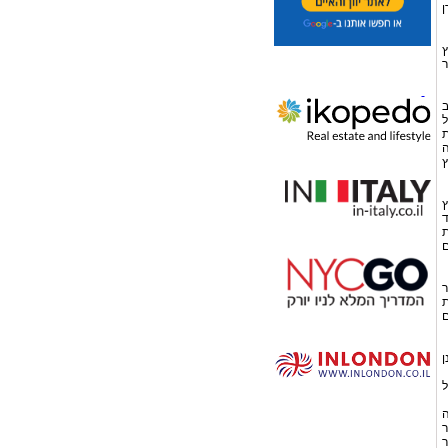
ן
ץ
ר
ב
ל
ת
ה
ץ
ץ
ד
ם רצופות
ום
דר
 רצופות
 גם
ן
ל
ה
ר
ר