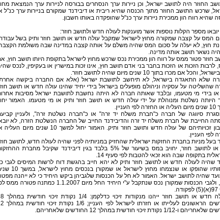
ב החוזר היה לתושב ישראל, וכן ניירות ערך הנסחרים בבורסה לניירות ערך הנמצאת מחו
ל, שרכש התושב החוזר מתוך הכנסה שהיא ריבית או דיבידנד שמקורם בניירות ערך כנ"ל א
 שהיא רווח הון ממכירת ניירות ערך כנ"ל שהופקדה באותו חשבון.
יובאו מספר הקלות נוספות אשר מוענקות לעולה חדש ולתושב חוזר:
ום המס על קצבה שמקורה מחוץ לישראל שמקבל עולה חדש או תושב חוזר ותיק בשל עבודת
נת חוץ, לא יעלה על סכום המס שהיה משלם על אותה קצבה במדינה שבה משולמת הקצבה
היה נשאר תושב אותה מדינה.
ב חוזר פטור ממס על רווח הון ממכירת נכס שרכש מחוץ לישראל בתקופת היותו תושב חוץ, א
 לרבות הזכות או הזכות בחבר בני אדם תושב חוץ, אינו זכות במישרין או בעקיפין, לנכס שהי
אל, והכל אם מכרו בתוך 10 שנים מיום שהיה לתושב חוזר.
רה שלא התאגדה בישראל, לא תיחשב לתושבת ישראל (אלא אם החברה ביקשה אחרת)
 שהשליטה על עסקיה וניהולם מופעלים בישראל בידי יחיד שהינו עולה חדש או תושב חוז
 או בידי מי מטעמו, ובלבד שאותה חברה לא היתה נחשבת לתושבת ישראל מסיבות אחרו
היותה נשלטת ומנוהלת על ידי עולה חדש או תושב חוזר ותיק או מי מטעמו. האמור יחו
לפי העניין.
סגרת סיווגה של חברה כ"חברת משלח יד זרה" או כ"חברה נשלטת זרה", ולעניין קביע
תה החייבת של חברת משלח יד זרה והדיבידנד החייב של החברה הנשלטת הזרה, לא יובא
בחשבון זכויותיהם של עולה חדש ותושב חוזר ותיק. האמור יחול למשך 10 שנים מיום העלי
 לפי העניין.
ד בעל מניות בחברת החזקות ישראלית שהחזיק במניותיה לפני שהיה לעולה חדש, לתושב חוז
ותיק או לתושב חוזר, יחויב במס בשיעור של 5% בלבד בגין דיבידנד שקיבל מחברת ההחזק
לית בתקופה שבה הוא זכאי להטבות לפי סעיף 14.
ד שהיה לעולה חדש או לתושב חוזר ותיק לא יהא חייב בהגשת דוח לרשות המיסים לגבי כ
הכנסותיו שהופקו או שנצמחו מחוץ לישראל או שמקורן בנכסים מחוץ ליש
ד שהיה לתושב ישראל. האמור לא חל על הכנסות שלגביהן ביקש היחיד כי לא ייהנה מפטו
ממס, ולגבי הכנסות שמקורן נכס שנתקבל ע"י היחיד החל מיום 1.1.2007 כמתנה פטורה ממס
דה.
• עולה חדש או תושב חוזר ייהנו מנקודות זיכוי כ
החודשים הראשונים לעלייתו או חזרתו לישראל לפי 
ם ו-1/12 נקודת זיכוי חודשית במהלך 12 החודשים שלאחריהם.