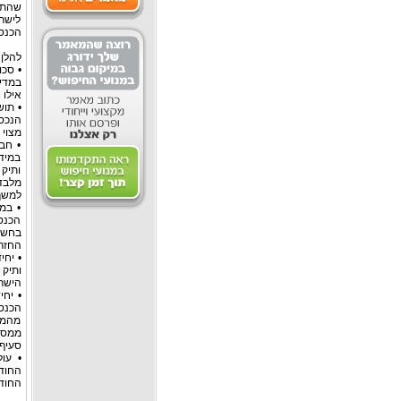
שהתוש
לישרא
הכנסה
להלן 
• סכ
במדי
אילו 
• תוש
הנכס,
מצוי בישר
• חב
במידה
ותיק
מלבד 
למשך 10 שנים מיום העליה או החזרה 
• במ
הכנס
החזרה
• יחי
הישרא
• יחי
מהמוע
סעיף 97(א)(5) לפקו
החודשים שלאחריה