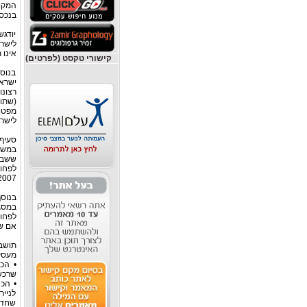
בנכסי
יודגש
לישרא
אינו 
קישורי טקסט (לפרטים)
בנוס
ישרא
(שתוב
מפטור
לישרא
1.1.2007 כמתנה פטורה ממס 
אם שהה בחו"ל במ
מעסק 
• הכנ
שרכש
• הכ
לניי
שחדל