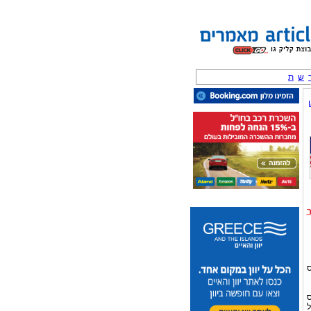
ש
ת
ס
ס
ל