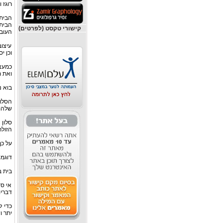
רוגז 
הבית 
הבית 
קישורי טקסט (לפרטים)
העובר
עיצוב
וכן י
כמעצב
ואת ת
בוא נ
הסלו
שלהם
סלון 
הזולת
על כך
דוגמא
בית ב
אי סד
דברים
כדי 
יתר ו