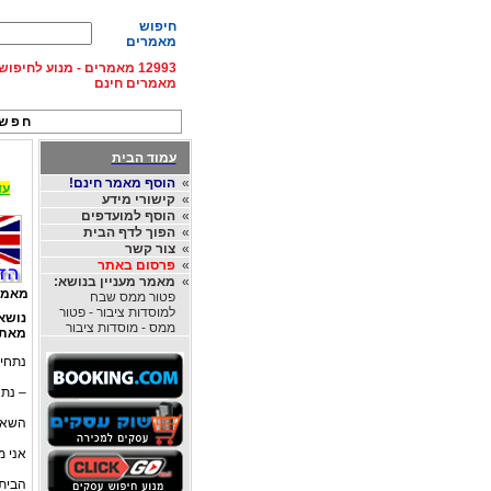
חיפוש
מאמרים
12993 מאמרים - מנוע לחיפ
מאמרים חינם
חפש 
עמוד הבית
»
הוסף מאמר חינם!
עד 15% הנחה על השכרת רכב בחו"ל, מהחברות
»
קישורי מידע
»
הוסף למועדפים
»
הפוך לדף הבית
»
צור קשר
»
פרסום באתר
»
מאמר מעניין בנושא:
מאמר
פטור ממס שבח
למוסדות ציבור - פטור
נושא
ממס - מוסדות ציבור
מאת
נתחי
– נת
השאיפ
אני מ
הבית 