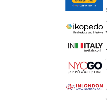
.
ם
ו
ד
ם
ת
.
ם
ס