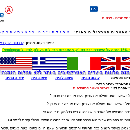
וש מאמרים - פרסום
מאמרים המתחילים באות:
א
ב
ג
ד
ה
ו
ז
ח
ט
י
כ
ל
מ
נ
ס
ע
פ
צ
ק
ר
קישור טקסט ממומן |
לפרסום -לחץ כאן
 הגדולות בעולם, לחצו ל Rentingcar
ים נוספים:
עיצוב הבית
עיצוב לבית
עיצוב בית
עיצוב בתים
 המאמר:
עיצוב הבית
:
אפרת דניז
שמור מאמר למועדפים
ל בשאלה האם שאלת את עצמך פעם מה זה בית עבורך?
חיל בשאלה האם שאלת את עצמך פעם מה זה בית עבורך?
ה הטבעית של האדם היא להרגיש בית בכל מקוום בו הוא חי.
אמינה בתפיסה שבית הוא הרבה יותר מאשר רק המבנה הפיסי. הכולל קירות לבנים וגג.
נטען במשך השנים בכל החוויות והתכנים הרגשיים שאנו חווים בתוכו. צער, כעסים ,שמח