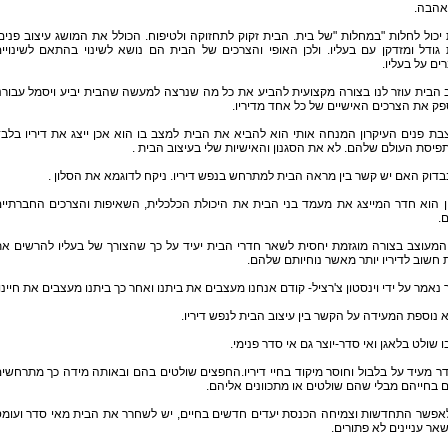
ואהבה.
יכול לחלות "במחלות "של בית. הבית זקוק לתחזוקה ולטיפוח. הכולל את המושג עיצוב פנים
גודל ומזדקן עם בעליו. ולכן האופי והצרכים של הבית הם נושא לשינוי בהתאם לשינויי
ים על בעליו.
 הבית עוזר לנו בצורה מקצועית להביע את כל מה שנרצה למעשה שהבית יביע ויסמל עבורנ
ספק את הצרכים האישיים של כל אחד מדיריו.
ת פנים העיקרון המנחה אותי הוא להביא את הבית למצב בו הוא אכן ייצג את דיריו בלב
פיסת העולם שלהם. לא את הסגנון והאישיות שלי בעיצוב הבית .
בדוק האם יש קשר בין מראה הבית למתרחש בנפש דיריו. ניקח לדוגמא את הסלון .
ן הוא חדר המייצג את מעמד בני הבית את היכולת הכלכלית, השאיפות והצרכים החברתיי
.
המעוצב בצורה מוגזמת יחסית לשאר חדרי הבית יעיד על כך שהצורך של בעליו להרשים א
 חשוב לדיריו יותר מאשר נוחיותם שלהם.
 נאמר על ידי וינסטון צ'רציל- קודם אנחנו מעצבים את ביתנו ואחר כך ביתנו מעצבים את חיינו
 נוספת המעידה על הקשר בין עיצוב הבית לנפש דיריו.
ו שולט בלאגן ואי סדר-יוצר גם אי סדר פנימי.
ר מעיד על בלבול וחוסר מיקוד בחיי דיריו.החפצים שולטים בהם ובאותה מידה כך מתרחשי
 בחייהם מבלי שהם שולטים או מתכוונים אליהם.
לאפשר התחדשות וצמיחה הכנסת יעדים חדשים בחיים, יש לשחרר את הבית מאי סדר ועומ
שאר עניינים לא פתורים.