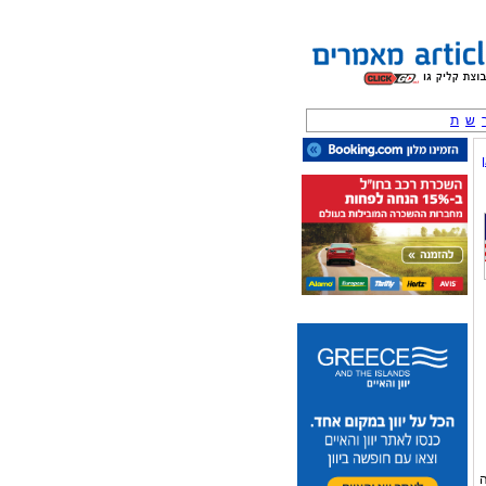
ש
ת
ה