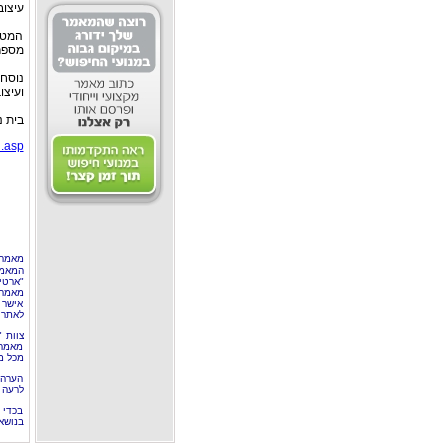
עיצוב
המטרה
מספר
נוסחת
ועיצו
בית נ
n.asp
מאמר 
המאמר
"ארטי
מאמרי
אישר 
לאתר 
צוות 
מאמרי
מכל מ
הערה 
לרעה ב
בכדי 
בנושא