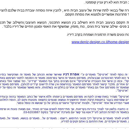
 הבית הוא לא רק עניין קוסמטי.
 שלי בבואי לתת שירות של עיצוב הבית היא , להבין איזה נוסחה עובדת בבית שלכם.להצי
 פתרונות אפשריים ולמצוא את נוסחת הקסם.
 הקסם בעיצוב הבית היא השילוב בין הנושא התכנוני, הנושא העיצובי,והשילוב של תכנו
ב פנים- שילוב שיצור בית נעים , נוח ,מזמין, שמשקף את האופי וסגנון החיים של דיריו בלבד .
וח ונעים משרה הרמוניה ושמחה בקרב דיריו.
www.deniz-design.co.il/home-desig
אפרת דניז
זה נוסף לאתר "ארטיקל" מאמרים ע"י
שאישר שהוא הכותב של מאמר זה ושהקישור בסיו
 הוא לאתר האינטרנט שבבעלותו, מפרסם מאמר זה אישר בפרסומו מאמר זה הסכמה לתנאי השימוש באת
קל", וכמו כן אישר את העובדה ש"ארטיקל" אינם מציגים בתוך גוף המאמר "קרדיט", כפי שמצוי אולי באתר
ם אחרים, מלבד קישור לאתר מפרסם המאמר (בהרשמה אין שדה לרישום קרדיט לכותב). מפרסם מאמר ז
שמאמר זה מפורסם אולי גם באתרי מאמרים אחרים בחלקו או בשלמותו, והוא מאשר שמאמר זה נוסף על יד
"ארטיקל".
"ארטיקל" מצהיר בזאת שאינו לוקח או מפרסם מאמרים ביוזמתו וללא אישור של כותב המאמר בהווה ובעתיד
ם שפורסמו בעבר בתקופת הרצת האתר הראשונית ונמצאו פגומים כתוצאה מטעות ותום לב, הוסרו לחלוטי
אגרי המידע של אתר "ארטיקל", ולצוות "ארטיקל" אישורים בכתב על כך שנושא זה טופל ונסגר.
זו כתובה בלשון זכר לצורך בהירות בקריאות, אך מתייחסת לנשים וגברים כאחד, אם מצאת טעות או שימו
מאמר זה למרות הכתוב לעי"ל אנא צור קשר עם מערכת "ארטיקל" בפקס 03-6203887.
להגיע לאתר מאמרים ארטיקל דרך מנועי החיפוש, רישמו : מאמרים על , מאמרים בנושא, מאמר על, מאמ
, מאמרים אקדמיים, ואת התחום בו אתם זקוקים למידע.