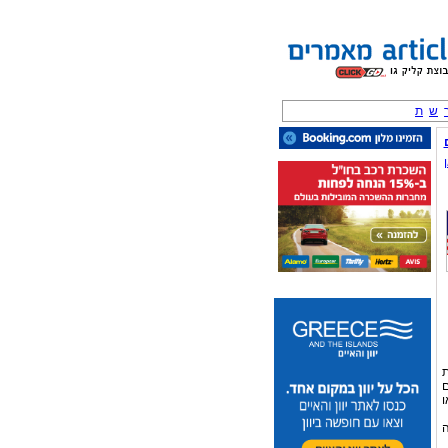
ש
ת
ת
ם
ו
רה