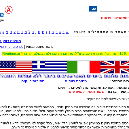
וש מאמרים - פרסום
מאמרים המתחילים באות:
א
ב
ג
ד
ה
ו
ז
ח
ט
י
כ
ל
מ
נ
ס
ע
פ
צ
ק
ר
מסיבת רווקים
קישור טקסט ממומן |
לפרסום -לחץ כאן
 הגדולות בעולם, לחצו ל Rentingcar
ים נוספים:
מסיבת רווקים
מסיבות רווקים
 המאמר:
אטרקציות מעניינות למסיבת רווקים
:
אופיר בן צור
שמור מאמר למועדפים
יות מעניינות למסיבת רווקים
 מקום למסיבת רווקים, זה הבחירה של החתן וחבריו, בהתאם לאופי המסיבה ובהתאם לכמו
פים. במידה וישנם משתתפים רבים מומלץ לשכור מקום גדול ומרווח כמו וילה או לופט, א
 המתתפים קטנה יותר והתקציב מאפשר אפשר גם לנסוע לסופשבוע באירופה, לאמסטרדם א
כשעורכים מסיבת רווקים במועדון אפשר להזמין חדר VIP , בכל מקרה לא תצטרכו לדאוג לאווי
 בחלק מהמקומות אפשר גם לסגור מחיר מראש ולהבטיח אלכוהול איכותי כל הערב.