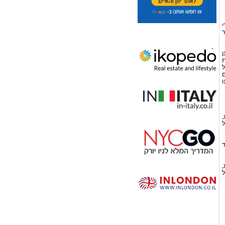
י
ר
ן
ת
ל
ם
ו
,
ל
ד
,
ל