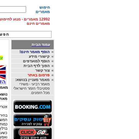
חיפוש
מאמרים
12992 מאמרים - מנוע לחיפ
מאמרים חינם
חפש 
עמוד הבית
»
הוסף מאמר חינם!
»
קישורי מידע
עד 15% הנחה על השכרת רכב בחו"ל, מהחברות
»
הוסף למועדפים
»
הפוך לדף הבית
»
צור קשר
»
פרסום באתר
»
מאמר מעניין בנושא:
מאמר רביעי - משירי
מאמר
פסטיבלי הזמר הישראלי
מכל הזמנים.
נושא
מאת
אטרקצ
בחירת
המשתת
כמות
ברלין.
ואפשר