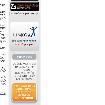
במידה
אפשר 
קישורי טקסט (לפרטים)
חשמל 
לישון
אם ה
וילות
מסיב
המלצ
וילה 
מנוף 
אפשר 
טיול 
תוכלו
הפעלה
טיול 
לכל ה
לסיכ
לסגור
מנת ל
co.il