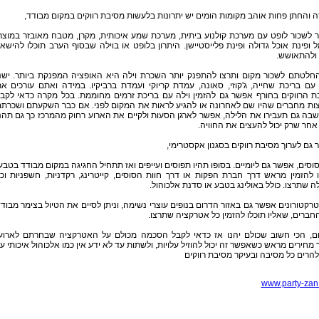
 והחתן פחות אוהב מקומות הומים יש יתרונות בלעשות מסיבת רווקים במקום מבודד,
לשכור לופט עם מערכת קולנוע ביתית, מערכת שמע איכותית, מקרן, מטבח מאובזר במוצר
ופינת אוכל גדולה ופינת פלייסטיישן. היתרון בלופט או בוילה שבסוף הערב תוכלו להישא
 ולהתאושש.
חלטתם לשכור מקום ותרצו להתפנק יותר השכרת וילה היא האופציה המפנקת ביותר. ישנ
 עם בריכת שחייה, ג'קוזי, סאונה, עמדת קריוקי ועמדת ברביקיו. במידה ואתם עורכים א
ת הרווקים בחורף אפשר גם להזמין וילה עם בריכת זרמים מחוממת. בכל מקרה כדאי לקב
ות מחברים שהיו שם לאחרונה או להגיע לראות את המקום לפני. אם כבר השקעתם ושכרת
שבה גם תעבירו את הלילה, אפשר לארגן הסעות ולקיים את הארוע רחוק מהמרכז כך גם תהנ
אחר שרק יכול להעצים את החוויה.
גם לערוך מסיבת רווקים בסגנון אקסטרימי,
סוסים, אפשר גם ליומיים. בסופו תהיו תפוסים ועייפים ואז תתחיל החגיגה במקום מבודד בטבע
 להזמין מראש דרך חברת הפקות או דרך חוות הסוסים, קייטרינג, רקדניות, חשפניות וכ
 שתרצו. כולל באולינג בטבע או סדנת אלכוהול.
טרקטורונים אפשר גם באזור הדרום בנופים עוצרי נשימה, וניתן לסיים את הטיול בצימר מבוד
חברים, שאליו תוכלו להזמין כל אטרקציה שתרצו.
ום, הכי חשוב שכולם יהנו אז כדאי לקבל הסכמה מכולם על האטרקציה שבחרתם לארוע
 מחירים מראש כשאפשר זה יכול להוזיל עלויות, ולשתות עד לא ידע אין כמו אלכוהול איכותי ע
הרים כל מסיבה ובעיקר מסיבת רווקים
www.party-zan.