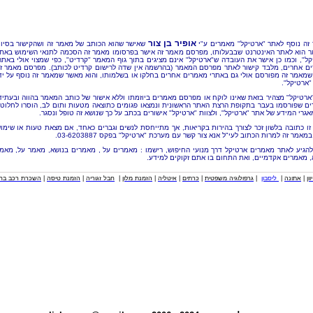
אופיר בן צור
זה נוסף לאתר "ארטיקל" מאמרים ע"י
שאישר שהוא הכותב של מאמר זה ושהקישור בסיו
 הוא לאתר האינטרנט שבבעלותו, מפרסם מאמר זה אישר בפרסומו מאמר זה הסכמה לתנאי השימוש באת
קל", וכמו כן אישר את העובדה ש"ארטיקל" אינם מציגים בתוך גוף המאמר "קרדיט", כפי שמצוי אולי באתר
ם אחרים, מלבד קישור לאתר מפרסם המאמר (בהרשמה אין שדה לרישום קרדיט לכותב). מפרסם מאמר ז
שמאמר זה מפורסם אולי גם באתרי מאמרים אחרים בחלקו או בשלמותו, והוא מאשר שמאמר זה נוסף על יד
"ארטיקל".
"ארטיקל" מצהיר בזאת שאינו לוקח או מפרסם מאמרים ביוזמתו וללא אישור של כותב המאמר בהווה ובעתיד
ם שפורסמו בעבר בתקופת הרצת האתר הראשונית ונמצאו פגומים כתוצאה מטעות ותום לב, הוסרו לחלוטי
אגרי המידע של אתר "ארטיקל", ולצוות "ארטיקל" אישורים בכתב על כך שנושא זה טופל ונסגר.
זו כתובה בלשון זכר לצורך בהירות בקריאות, אך מתייחסת לנשים וגברים כאחד, אם מצאת טעות או שימו
מאמר זה למרות הכתוב לעי"ל אנא צור קשר עם מערכת "ארטיקל" בפקס 03-6203887.
להגיע לאתר מאמרים ארטיקל דרך מנועי החיפוש, רישמו : מאמרים על , מאמרים בנושא, מאמר על, מאמ
, מאמרים אקדמיים, ואת התחום בו אתם זקוקים למידע.
וון
|
אתונה
|
ליסבון
|
גרפולוגיה משפטית
|
כרתים
|
איטליה
|
הזמנת מלון
|
חבל זגוריה
|
הזמנת טיסה
|
השכרת רכב בחו