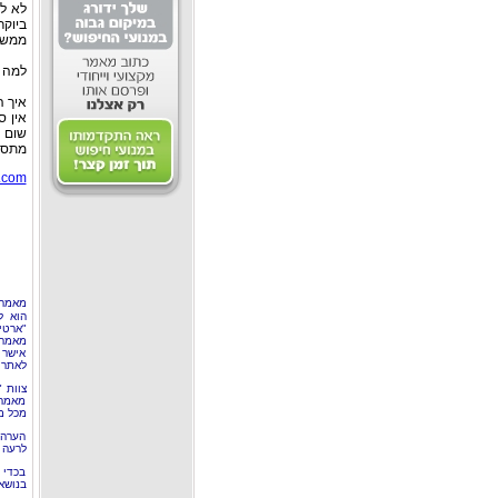
לא לס
ביוקר
ממש ל
למה מ
איך ה
אין ס
שום מ
מתסתכ
.com
מאמר 
הוא ל
"ארטי
מאמרי
אישר 
לאתר 
צוות 
מאמרי
מכל מ
הערה 
לרעה ב
בכדי 
בנושא