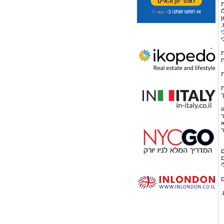
ת
ו
ן
.
י
י
את
ח
ת
ת
איך
שהו
ר
ר
ם
ם
י
ם
.