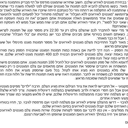
בבחירת מגנטים לאירוע שלכם. חשוב שתיראו שהמגנט מודפס על דף מבריק והתמונה נראי
 מאוד. בקשו מהצלם להביא לכם תמונות על מגנטים שצילם לפני למעלה משנה כדי שתוכל
 שהתמונה לא התקלפה או דהתה והרי כל כוונתכם הייתה שיזכרו את האירוע שלכם לאורך זמ
!המושג "מגנטים לאירועים ללא הגבלה" או "מצלמה פתוחה" יכול לפעמים לסנוור ולהטעות
 שומעים את אחד מהמושגים האלה אוטומטית אתם חושבים "אה זה בטוח העסקה הכ
 שאני יכול לסגור". רק אחרי האירוע שלכם אתם תבינו שזה ממש אבל ממש לא העסקה הכ
 שסגרתם!!
מאוחר מדי עשוי להתברר לכם שהצלם צילם רק עד 22:30 ורק מספר קטן של תמונות. לקר
, כשאתם חוגגים בטירוף אתם מבינים שהלם כבר ישן במיטתו עם "בלי הגבלה" שהבטי
 אבל זה כבר מאוחר.
 מאוד לקבל התחייבות מצלם מגנטים לאירועים על מספר תמונות מגנט מינימלי ועל שע
 שקבעתם מראש.
ות הספק – הנה דרך לדעת אם באמת כמות תמונות המגנט שהבטיח הספק בעת סגיר
העסקה באמת יצאה. צלם מגנטים לאירועים הבטיח לכם 400 תמונות מגנט לאירוע שלכם. 
תדעו כמה יצא? הנה פתרון:
אם לדוגמא הלוח של ספק המגנטים לאירועים יכול להכיל 100 תמונות מגנט. אתם מממנים מי
 המשפחה או החברים שיספור את המגנטים. אתם מתאמים עם צלם המגנטים כי רק כשא
 שלו מלא במגנטים הוא מציג אותו לקהל. בכל פעם שהספק מוציא את הלוח הוא
ר/מסמס לבן משפחה או לחבר. הממונה רואה שיש מאה תמונות חדשות על הלוח וככה חוז
ה עד שמגיעים לכמות שסוכמה מראש.
מקצועי – אל תתביישו לראות את ציוד הצילום איתו מגיע הצלם. הרבה "ילדים" מפיקים מגנטי
ועים אבל הם חסרי הכשרה ולרוב משתמשים במצלמה דיגיטלית פשוטה. צריך לוודא שלצל
יש מצלמה יותר טובה מהמצלמה הדיגיטלית שלכם, שיש לו פלאש מקצועי כמו שצריך ואול
מצעי תאורה אחרים.
לגיבוי – דרשו מהצלם שיופיע לאירוע עם מצלמה לגיבוי ועם מדפסת לגיבוי. כך, תהיו בטוחי
האורחים שלכם יקבלו מגנטים לאירועים בסיום האירוע שלכם.
 ממליצים – אין כמו לדבר עם מספר לקוחות שקיבלו שירות מאותו צלם מגנטים לאירועים
אותם איך היה במהלך האירוע והאם המגנטים שהופקו היו לשביעות רצונם.
ם