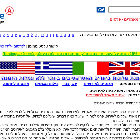
וש מאמרים - פרסום
מאמרים המתחילים באות:
א
ב
ג
ד
ה
ו
ז
ח
ט
י
כ
ל
מ
נ
ס
ע
פ
צ
ק
ר
קישור טקסט ממומן |
לפרסום -לחץ כאן
 הגדולות בעולם, לחצו ל Rentingcar
ים נוספים:
מגנטים לאירועים
עשן כבד
צילום מגנטים
מגנטים לחתונה
 המאמר:
אטרקציות לאירועים
:
ראובן
שמור מאמר למועדפים
 לבחירת חברת צילום מגנטים
קיימים המון צלמים המכינים מגנטים לאירועים. השוני במחירים גדול ויכול לבוא לידי ביטו
מאות שקלים לאירוע. פרט למחיר יש עוד כמה דברים שעליכם לבדוק. אל תסגרו בהכרח ע
השירות הזול ביותר.
 פנים-מול-פנים – אל תתביישו לבקש להיפגש עם נותן השירות אצלכם בבית! אתם צריכי
בר" לנותן השירות ולראות האם אפשר לדבר איתו. לא מומלץ צלם מגנטים לאירועים המזעי
 לאורחים. בפגישה פנים אל פנים תוכלו להתרשם מהצלם, מנוכחותו ומיכולתו לבדר א
ים שלכם.בדיקת איכות מגנטים לאירועים – איכות המגנט ו/או התמונה הם דברים חשובי