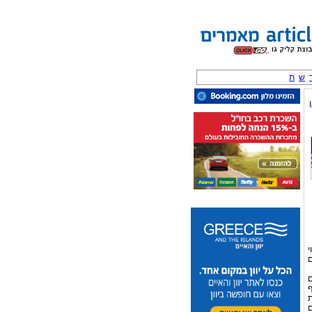
ש
ת
י
ם
ם
ף
ת
ם