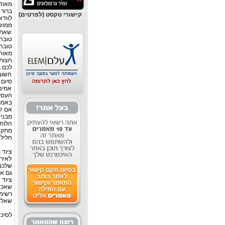
מאוד 
ברור
קישורי טקסט (לפרטים)
לוודא
ממושך
שאתם
טובה
טובה
חצות
לכם…!
חשוב
סיום
אמינ
באמת 
מבני
הלוח
מתקש
חליל
ציוד 
לאיר
שלכם 
גם א
ציוד 
שאכן 
רשימת
שאלו 
לסיכו