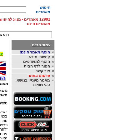
חיפוש
מאמרים
12992 מאמרים - מנוע לחיפ
מאמרים חינם
חפש 
עמוד הבית
»
הוסף מאמר חינם!
עד 15% הנחה על השכרת רכב בחו"ל, מהחברות
»
קישורי מידע
»
הוסף למועדפים
»
הפוך לדף הבית
»
צור קשר
»
פרסום באתר
»
מאמר מעניין בנושא:
מאמר
סוגי צוואות
נושא
מאת
טיפים
בשוק 
בכמה 
נותן 
פגישה
"להתח
פנים
האורח