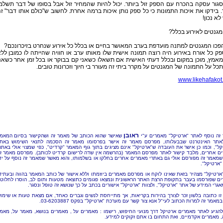
גור עסקה בהכרח עם הספק זול ביותר. יכול להיות שהמחיר זול אבל בסופו של דבר תשלמ
. בידקו את איכות התמונות כי כל ספק נותן איכות ברמה אחרת. לחשוב ש"כולם אותו דבר" ז
א נכון!
גנטים לאירוע בכלל?
פכו המגנטים למתנה מועדפת בערב המאושר בחיים או בכלל כל אירוע שנחרט בזיכרונכם?
פק כל אורח באירוע היה רוצה תמונה אישית שלו מאותו ערב או חוויה שהייתה לו כמובן לל
אמץ, מוכן במקום ובכלל דעתי האישית אם תשאלו כשאני קם בבוקר או בכל זמן אחר כשאנ
ל על התמונה של המגנטים על מקרר ביתי זה מעורר בי חיוך וזכרונות טובים.
www.likehafakot
ראובן
זה נוסף לאתר "ארטיקל" מאמרים ע"י
שאישר שהוא הכותב של מאמר זה ושהקישור בסיום המאמ
אתר האינטרנט שבבעלותו, מפרסם מאמר זה אישר בפרסומו מאמר זה הסכמה לתנאי השימוש באת
קל", וכמו כן אישר את העובדה ש"ארטיקל" אינם מציגים בתוך גוף המאמר "קרדיט", כפי שמצוי אולי באתר
ם אחרים, מלבד קישור לאתר מפרסם המאמר (בהרשמה אין שדה לרישום קרדיט לכותב). מפרסם מאמר ז
שמאמר זה מפורסם אולי גם באתרי מאמרים אחרים בחלקו או בשלמותו, והוא מאשר שמאמר זה נוסף על יד
"ארטיקל".
"ארטיקל" מצהיר בזאת שאינו לוקח או מפרסם מאמרים ביוזמתו וללא אישור של כותב המאמר בהווה ובעתיד
ם שפורסמו בעבר בתקופת הרצת האתר הראשונית ונמצאו פגומים כתוצאה מטעות ותום לב, הוסרו לחלוטי
אגרי המידע של אתר "ארטיקל", ולצוות "ארטיקל" אישורים בכתב על כך שנושא זה טופל ונסגר.
זו כתובה בלשון זכר לצורך בהירות בקריאות, אך מתייחסת לנשים וגברים כאחד, אם מצאת טעות או שימו
מאמר זה למרות הכתוב לעי"ל אנא צור קשר עם מערכת "ארטיקל" בפקס 03-6203887.
להגיע לאתר מאמרים ארטיקל דרך מנועי החיפוש, רישמו : מאמרים על , מאמרים בנושא, מאמר על, מאמ
, מאמרים אקדמיים, ואת התחום בו אתם זקוקים למידע.