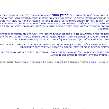
מרילין מוסרי
זה נוסף לאתר "ארטיקל" מאמרים ע"י
שאישר שהוא הכותב של מאמר זה ושהקישור בסיו
 הוא לאתר האינטרנט שבבעלותו, מפרסם מאמר זה אישר בפרסומו מאמר זה הסכמה לתנאי השימוש באת
קל", וכמו כן אישר את העובדה ש"ארטיקל" אינם מציגים בתוך גוף המאמר "קרדיט", כפי שמצוי אולי באתר
ם אחרים, מלבד קישור לאתר מפרסם המאמר (בהרשמה אין שדה לרישום קרדיט לכותב). מפרסם מאמר ז
שמאמר זה מפורסם אולי גם באתרי מאמרים אחרים בחלקו או בשלמותו, והוא מאשר שמאמר זה נוסף על יד
"ארטיקל".
"ארטיקל" מצהיר בזאת שאינו לוקח או מפרסם מאמרים ביוזמתו וללא אישור של כותב המאמר בהווה ובעתיד
ם שפורסמו בעבר בתקופת הרצת האתר הראשונית ונמצאו פגומים כתוצאה מטעות ותום לב, הוסרו לחלוטי
אגרי המידע של אתר "ארטיקל", ולצוות "ארטיקל" אישורים בכתב על כך שנושא זה טופל ונסגר.
זו כתובה בלשון זכר לצורך בהירות בקריאות, אך מתייחסת לנשים וגברים כאחד, אם מצאת טעות או שימו
מאמר זה למרות הכתוב לעי"ל אנא צור קשר עם מערכת "ארטיקל" בפקס 03-6203887.
להגיע לאתר מאמרים ארטיקל דרך מנועי החיפוש, רישמו : מאמרים על , מאמרים בנושא, מאמר על, מאמ
, מאמרים אקדמיים, ואת התחום בו אתם זקוקים למידע.
וון
|
אתונה
|
ליסבון
|
גרפולוגיה משפטית
|
כרתים
|
איטליה
|
הזמנת מלון
|
חבל זגוריה
|
הזמנת טיסה
|
השכרת רכב בחו