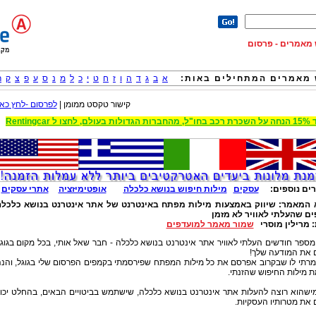
וש מאמרים - פרסום
מאמרים המתחילים באות:
א
ב
ג
ד
ה
ו
ז
ח
ט
י
כ
ל
מ
נ
ס
ע
פ
צ
ק
ר
קישור טקסט ממומן |
לפרסום -לחץ כאן
 הגדולות בעולם, לחצו ל Rentingcar
ים נוספים:
עסקים
מילות חיפוש בנושא כלכלה
אופטימיזציה
אתרי עסקים
 המאמר:
שיווק באמצעות מילות מפתח באינטרנט של אתר אינטרנט בנושא כלכלה
ים שהעלתי לאוויר לא מזמן
:
מרילין מוסרי
שמור מאמר למועדפים
מספר חודשים העלתי לאוויר אתר אינטרנט בנושא כלכלה - חבר שאל אותי, בכל מקום בגוג
ם את המודעה שלך!
מרתי לו שבקרוב אפרסם את כל מילות המפתח שפירסמתי בקמפים הפרסום שלי בגוגל, והנ
 מילות החיפוש שהזנתי.
ישהוא רוצה להעלות אתר אינטרנט בנושא כלכלה, שישתמש בביטויים הבאים, בהחלט יכו
את מטרותיו העסקיות.