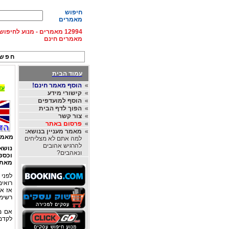
חיפוש
מאמרים
12994 מאמרים - מנוע לחיפ
מאמרים חינם
חפש 
עמוד הבית
»
הוסף מאמר חינם!
עד 15% הנחה על השכרת רכב בחו"ל, מהחברות
»
קישורי מידע
»
הוסף למועדפים
»
הפוך לדף הבית
»
צור קשר
»
פרסום באתר
»
מאמר מעניין בנושא:
מאמר
למה אתם לא מצליחים
להרגיש אהובים
נושא
ונאהבים?
וכספ
מאת
לפני 
רואי
אז א
רשימת
אם מ
לקדם 