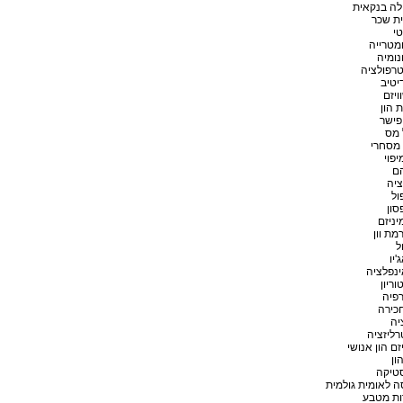
לה בנקאית
ית שכר
טי
מטרייה
נומיה
רפולציה
יטיב
ויזם
 הון
פישר
 מס
 מסחרי
יפוי
ם
ציה
ול
סון
ניזם
מת וון
ל
'יו
ינפלציה
וריון
רפיה
כירה
יה
ליזציה
זם הון אנושי
הון
סטיקה
 לאומית גולמית
ות מטבע