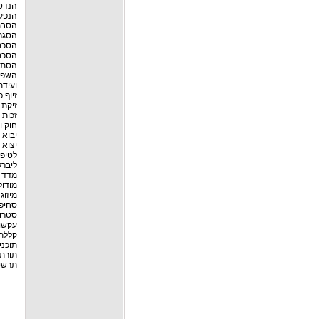
הנדסת
הנפקת
הסבת
הסגר 
הסכם 
הסכם
הסתב
השפעת
ועידת
זיוף 
זיקת 
זכות
חוק ו
יבוא ג
יצוא ג
לטיפו
ליברל
מדד 
מודול
מיזוג
סחיפ
סטרו
עקשו
קללת
תוכני
תורת 
תרשי