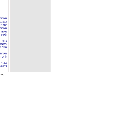
מאמר 
המאמר
"ארטי
מאמרי
אישר 
לאתר 
צוות 
מאמרי
מכל מ
הערה 
לרעה ב
בכדי 
בנושא
איי י