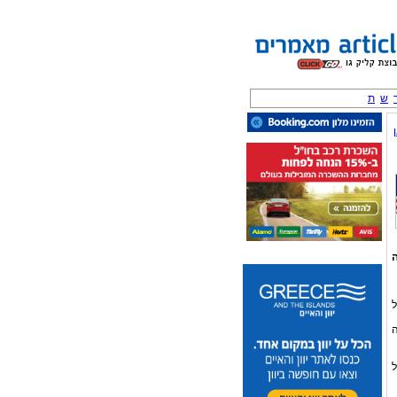
ש
ת
ל
ה
ל