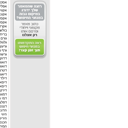
אסכו
אפלי
אקווי
אקונו
אקסו
אקסט
אקרד
בולשו
בריחת
גורם 
גלגול
גרעון
גרף מ
גרשה
דדוק
דואופ
דואופ
דטרמי
דיאגר
דילדו
דיסאג
דיסא
דירקט
דמוג
דמי ח
דפלצ
דצנטר
הדוני
היווי 
הירי
הכנסה
המיר