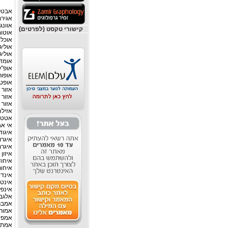
אבטל
אגיר
אוונג
קישורי טקסט (לפרטים)
אוטו
אוכלו
אוליג
אוליג
אומדן
אופ"ק
אופור
אופטי
אזור 
אזור 
אזור 
אזילה
אטטי
אי אג
איגוד
איגרו
איגרת
איזון
איחוד
איחור
אינדי
אינטר
אינפל
אלגבר
אמבר
אמורט
אמפיר
אמת 