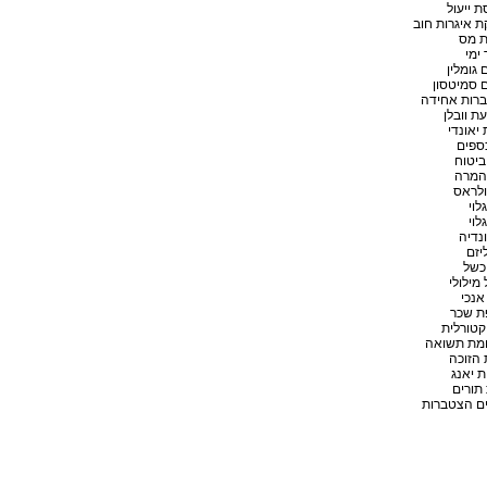
 ייעול
 איגרות חוב
 מס
ימי
גומלין
 סמיטסון
רות אחידה
 וובלן
 יאונדי
כספים
ביטוח
 המרה
ולראס
לוי
לוי
נדיה
יזם
כשל
 מילולי
 אנכי
ת שכר
קטורלית
מת תשואה
 הזוכה
ת יאנג
תורים
ם הצטברות