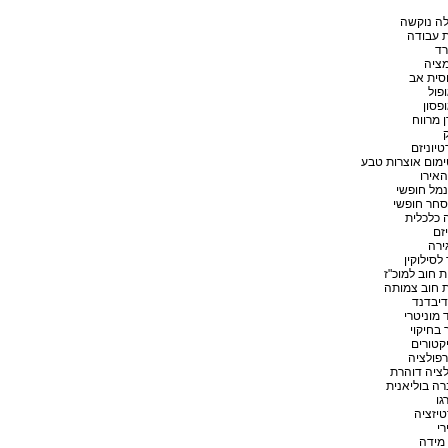
ה נוקשה
ת עבודה
רד
מציה
סית אב
ופול
ופסון
 מרווח
טיוניזם
מום אוצרות טבע
האירו
נמל חופשי
סחר חופשי
 כלכלית
זם
ירה
 לסילוקין
ת חוב למוכ"ז
 חוב צמותה
 דיבדנד
 מוניטרי
 בחיקוי
קטורים
פולציה
ציה דוהרת
ה בוליאנית
גו
יזציה
י
מידה