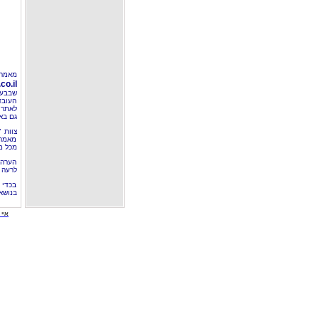
מאמר 
o.il
שבבעל
העובד
לאתר 
גם בא
צוות 
מאמרי
מכל מ
הערה 
לרעה ב
בכדי 
בנושא
איי י