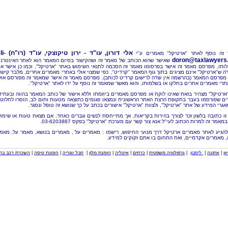
אלי דורון, עו"ד - ירון טיקוצקי, עו"ד (רו"ח)
li-
זה נוסף לאתר "ארטיקל" מאמרים ע"י
doron@taxlawyers.c
שאישר שהוא הכותב של מאמר זה ושהקישור בסיום המאמר הוא לאתר האינטרנ
ותו, מפרסם מאמר זה אישר בפרסומו מאמר זה הסכמה לתנאי השימוש באתר "ארטיקל", וכמו כן אישר א
ה ש"ארטיקל" אינם מציגים בתוך גוף המאמר "קרדיט", כפי שמצוי אולי באתרי מאמרים אחרים, מלבד קישו
מפרסם המאמר (בהרשמה אין שדה לרישום קרדיט לכותב). מפרסם מאמר זה אישר שמאמר זה מפורסם אול
תרי מאמרים אחרים בחלקו או בשלמותו, והוא מאשר שמאמר זה נוסף על ידו לאתר "ארטיקל".
"ארטיקל" מצהיר בזאת שאינו לוקח או מפרסם מאמרים ביוזמתו וללא אישור של כותב המאמר בהווה ובעתיד
ם שפורסמו בעבר בתקופת הרצת האתר הראשונית ונמצאו פגומים כתוצאה מטעות ותום לב, הוסרו לחלוטי
אגרי המידע של אתר "ארטיקל", ולצוות "ארטיקל" אישורים בכתב על כך שנושא זה טופל ונסגר.
זו כתובה בלשון זכר לצורך בהירות בקריאות, אך מתייחסת לנשים וגברים כאחד, אם מצאת טעות או שימו
מאמר זה למרות הכתוב לעי"ל אנא צור קשר עם מערכת "ארטיקל" בפקס 03-6203887.
להגיע לאתר מאמרים ארטיקל דרך מנועי החיפוש, רישמו : מאמרים על , מאמרים בנושא, מאמר על, מאמ
, מאמרים אקדמיים, ואת התחום בו אתם זקוקים למידע.
וון
|
אתונה
|
ליסבון
|
גרפולוגיה משפטית
|
כרתים
|
איטליה
|
הזמנת מלון
|
חבל זגוריה
|
הזמנת טיסה
|
השכרת רכב בחו