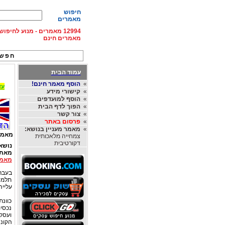
חיפוש
מאמרים
12994 מאמרים - מנוע לחיפ
מאמרים חינם
חפש 
עמוד הבית
»
הוסף מאמר חינם!
עד 15% הנחה על השכרת רכב בחו"ל, מהחברות
»
קישורי מידע
»
הוסף למועדפים
»
הפוך לדף הבית
»
צור קשר
»
פרסום באתר
»
מאמר מעניין בנושא:
מאמר
צמחייה מלאכותית
דקורטיבית
נושא
מאת
מאמר
תלמיד
עלייה של 1% במע"
כוונת
נכסים
ועסקא
הקונה