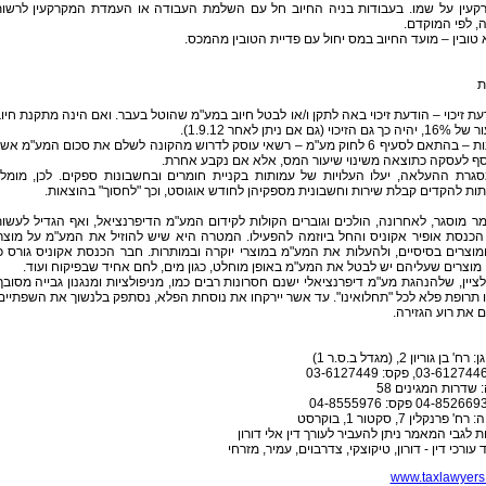
קעין על שמו. בעבודות בניה החיוב חל עם השלמת העבודה או העמדת המקרקעין לרשו
, לפי המוקדם.
א טובין – מועד החיוב במס יחול עם פדיית הטובין מהמכס.
ת
עת זיכוי – הודעת זיכוי באה לתקן ו/או לבטל חיוב במע"מ שהוטל בעבר. ואם הינה מתקנת חיו
 הזיכוי (גם אם ניתן לאחר 1.9.12).
• שונות – בהתאם לסעיף 6 לחוק מע"מ – רשאי עוסק לדרוש מהקונה לשלם את סכום המע"מ אש
ף לעסקה כתוצאה משינוי שיעור המס, אלא אם נקבע אחרת.
סגרת ההעלאה, יעלו העלויות של עמותות בקניית חומרים ובחשבונות ספקים. לכן, מומל
ות להקדים קבלת שירות וחשבונית מספקיהן לחודש אוגוסט, וכך "לחסוך" בהוצאות.
 מוסגר, לאחרונה, הולכים וגוברים הקולות לקידום המע"מ הדיפרנציאל, ואף הגדיל לעשו
כנסת אופיר אקוניס והחל ביוזמה להפעילו. המטרה היא שיש להוזיל את המע"מ על מוצר
ומוצרים בסיסיים, ולהעלות את המע"מ במוצרי יוקרה ובמותרות. חבר הכנסת אקוניס גורס כ
מוצרים שעליהם יש לבטל את המע"מ באופן מוחלט, כגון מים, לחם אחיד שבפיקוח ועוד.
לציין, שלהנהגת מע"מ דיפרנציאלי ישנם חסרונות רבים כמו, מניפולציות ומנגנון גבייה מסובך
זו תרופת פלא לכל "תחלואינו". עד אשר יירקחו את נוסחת הפלא, נסתפק בלנשוך את השפתיים
 את רוע הגזירה.
' בן גוריון 2, (מגדל ב.ס.ר 1)
 שדרות המגינים 58
' פרנקלין 7, סקטור 1, בוקרסט
 לגבי המאמר ניתן להעביר לעורך דין אלי דורון
עורכי דין - דורון, טיקוצקי, צדרבוים, עמיר, מזרחי
www.taxlawyers.