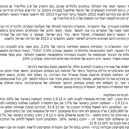
משרד האוצר תמך את המהלך בנתונים כלכליים שונים, כמו חיסרון של 2.8 מיליארד ₪ מ
 ביחס לתחזית המשוערת של הכסף שיתקבל מגביית מיסים, וכי נדרשים צעדים מיידיים ע
מנת לרסן את הגירעון לשנת 2012, ולעמוד ביעד הגירעון ל-2013. לפי חישובי משרד האוצר הע
תכניס לקופת המדינה תוספת של כ-4.5 מיליארד ₪.
מפלגת העבודה, שלי יחימוביץ', התנגדה נחרצות למהלך של העלאת המע"מ, ולדבריה זה יובי
קה קשה של הפערים בין עוני לעושר. מנגד, תומך נלהב של המהלכים האחרונים בחסו
 האוצר וראש הממשלה, סטנלי פישר, נגיד בנק ישראל, שאומר כי צעדיהם של שטייני
 נתניהו הינם אמיצים וחיוניים לשיפור המצב התקציבי ב-2013 של מדינת ישראל, כלשונו.
לאחרונה התבשרנו כי הצמיחה במשק הפתיעה ברמה של 3.2%, נתון אשר גרם למבוכה 
במשרד האוצר, לאור התבטאויות ותחזיות כי המשק יצמח ב-2.5% "בלבד", הואיל והגזירות הק
לות על הציבור מבוססות על האטה בצמיחה והתפשטות המשבר העולמי. נתון נוסף שסת
נות משרד האוצר הינו היצוא של סחורות ושירותים לאירופה, שעלה ב-10%.
סותו של שטייניץ בתגובה לנתונים הללו, ש"המשק נמצא בפרשת דרכים",
ם הרגרסיביים וה"לא צודקים" ביותר עלי אדמות הם המסים העקיפים, כאשר אחד מהם הו
מ. העלאת המע"מ פירושה שככל שנגדיל את הצריכה, כך נשלם יותר מע"מ, באופן יחסי
ם צורכים את כל הכנסתם, ומעמד הביניים מזמן איבד את היכולת לחסוך. לכן, ככל שהכנסתכ
 יותר, כך תשלמו יותר מסים עקיפים, ההיפך המוחלט של פרוגרסיביות. עיוות מוחלט ש
ה המוסרית והצודקת, העומדת בבסיס מנגנון המיסוי.
הבהרות והמלצות:
• מכירות טובין - לגבי מכירות שנמסרו לקונה לפני ה-1.9.12 תחויב העסקה
מיום ה-1.9.12 – העסקה תחויב בשיעור של 17% גם אם התמורה לעסקה שולמה במלואה לפ
מועד זה. המלצתנו היא לשקול מסירת הטובין עד יום 31.8.12. נזכירכם שיצרן שמחזור עסקו א
ים, ידווח על עסקאות מכר על בסיס מזומן.
סכומים שישולמו לפני מועד זה – יחויבו בשיעור 16%. המלצתנו הינה לשקול ללחוץ על החייב
ת חובם עד ליום 31.8.12.
ת מקרקעין ועבודות בניה– החיוב במס חל עם העמדת המקרקעין לרשות הקונה או עם רישו