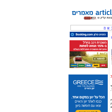
ש
ת
י
,
ת
ן
א