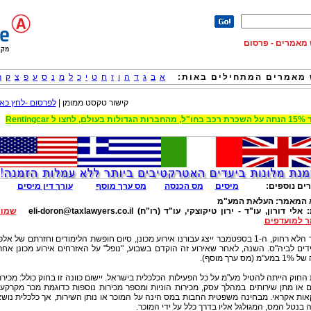
וש מאמרים - פרסום
מאמרים המתחילים באות:
א
ב
ג
ד
ה
ו
ז
ח
ט
י
כ
ל
מ
נ
ס
ע
פ
צ
ק
ר
קישור טקסט ממומן |
לפרסום -לחץ כאן
 הגדולות בעולם, לחצו ל Rentingcar
ים נוספים:
מיסים
מס הכנסה
מס ערך מוסף
עורך דין מיסים
 המאמר:
העלאת המע"מ
:
אלי דורון, עו"ד - ירון טיקוצקי, עו"ד (רו"ח)
eli-doron@taxlawyers.co.il
שמור
 למועדפים
בעבר הלא רחוק, ה-1 בספטמבר ייצג עבורנו אירוע מכונן, סיום חופשת הלימודים וחזרתם של אלפ
ים לביה"ס. השנה, לאחר שאירוע זה הוקדם בשבוע, "נופל" על האזרחים אירוע מכונן אחר
מ (מס ערך מוסף).
 החוק הייתה להטיל מע"מ על כל הפעילות הכלכלית בישראל. יישום כוונה זו בחוק כולל: מכיר
 או מתן שירותים במהלך עסק, מכירות הוניות ומספר מכירות נוספות כדוגמת מכר מקרקעי
ות אקראי. מבחינה משפטית החבות במס הינה על המוכר או נותן השירות, אך כלכלית נוש
 בנטל המס, המגולגל אליו בדרך כלל על ידי המוכר.