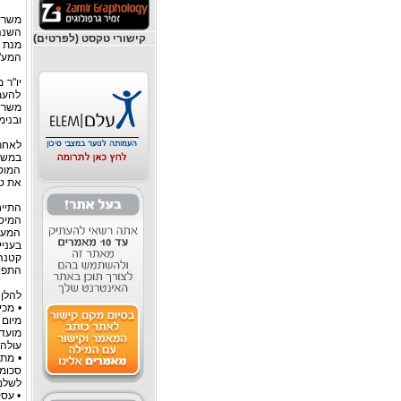
השנה,
קישורי טקסט (לפרטים)
המע"מ 
יו"ר 
להעמ
משרד
ובנימין
המוט
את טע
התייח
המיסי
המע"
בעניי
קטנה
התפיס
להלן 
עולה על 1,950,000 ש"ח ובעסקו לא יותר מ-6 מועסק
לשלם א
• עסק