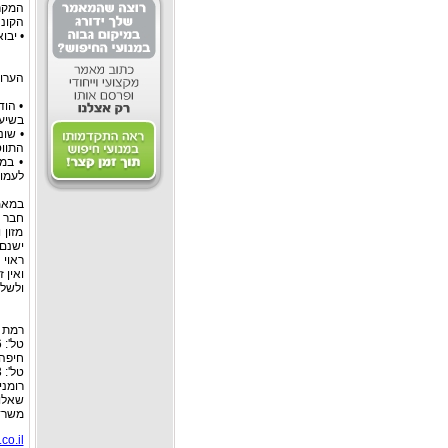
המקר
הקונה
• יבו
הערו
• הוד
בשיעור של 16%, יהיה כך גם
התווס
• במ
לעמות
במאמר
חבר ה
מזון 
ישנם 
ראוי 
ואין 
ולשלם
רמת גן: רח
טל': 03-6127446, פקס: 03-6127449
חיפה:
טל': 04-8526693 פקס: 04-8555976
רומניה: רח
שאלות
משרד 
co.il