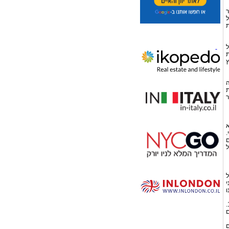
ינואר
ל
לאת
ל
ת
ץ
רבה
שות
ר
א
.
ם
ל
 בשיעור של 16% והחל
ני
ינו
• מתן שירותים על בסיס מזומן – כל סכום שישולם מיום ה-1.9.12 יחויב במע"מ בשיעור של 17%.
ים
ם