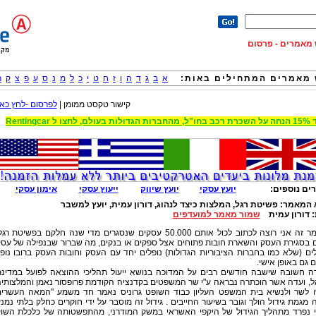
וש מאמרים - פרסום
מאמרים המתחילים באות:
א
ב
ג
ד
ה
ו
ז
ח
ט
י
כ
ל
מ
נ
ס
ע
פ
צ
ק
ר
קישור טקסט ממומן |
לפרסום -לחץ כאן
 הגדולות בעולם, לחצו ל Rentingcar
ים נוספים:
יועץ עסקי
יועץ שיווק
ייעוץ עסקי
אימון עסקי
 המאמר:
פשיטת רגל, המלצות כיצד לנהוג, דורון עמית, יועץ למשבר
:
דורון עמית
שמור מאמר למועדפים
במאמר זה אני רוצה לכתוב לכול אותם 50.000 עסקים שנסגרים מדי שנה חלקם בפשיטת רג
 בסגירת העסק והשארת חובות פתוחים אצל ספקים או בנקים, מה שברור שבנפילה של עס
ם (שלא כמו בחברות הציבוריות הגדולות) נופלים יחד עם העסק וחובות העסק ברובו נופ
 גם באופן אישי.
דה חשובה שישבה חודשים רבים על המדוכה בנושא ייעול תהליכי ההוצאה לפועל במדינ
ל, ועדה אשר הוכתרה נבראה ע"י שר המשפטים בקדנציה הקודמת פרופסור נאמן והמלצותי
ו לשר ולנשיא בית המשפט העליון כבוד השופט גרוניס נאמר חד משמע "המאה העשרי
מגמת גידול הולך וגובר בשיעור החייבים . גידול זה מוסבר על ידי חוקרים כחלק בלתי נמנ
י נפרד מתהליך הגידול של היקפי האשראי במשק המודרני, מהתפשטותה של כלכלת השו