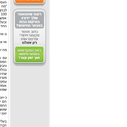
העסק 
"מה א
לבנק"
אפשר
ובעל
החדשה
נו אז
אז את
מה זה
עם נ
הפסד
והבקר
בכלל
שהיה
מערכ
עסקית
אומר
שפושט
כ-יוע
הם ל
ההפך
שעשה 
יועץ 
בעלי
חברות