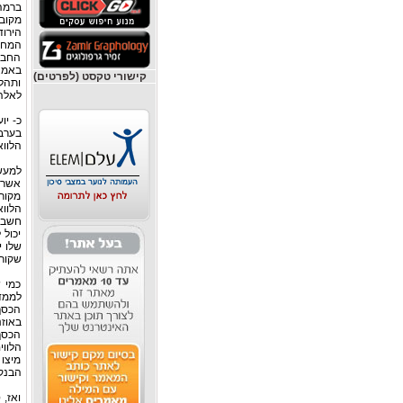
מקובל
הירו
המחק
החבר
באמצע
קישורי טקסט (לפרטים)
ותהלי
לאלה 
כ- יו
בערב
הלווא
למעשה
אשראי
מקורו
הלווא
חשבונ
יכול 
שקור
כמי 
לממדי
הכסף
הכסף 
מיצו
הבנקי
ואז, 