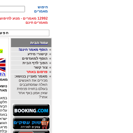
חיפוש
מאמרים
12992 מאמרים - מנוע לחיפ
מאמרים חינם
חפש 
עמוד הבית
»
הוסף מאמר חינם!
עד 15% הנחה על השכרת רכב בחו"ל, מהחברות
»
קישורי מידע
»
הוסף למועדפים
»
הפוך לדף הבית
»
צור קשר
»
פרסום באתר
»
מאמר מעניין בנושא:
מאמר
מכירים את האנשים
האלה שמסתובבים
נושא
בעולם בחוויה פנימית
מאת
שאין אמון באף אחד
אחר?
חלקם
הבעלי
עליהם
בווע
ישרא
הוגש
מראה 
ובלת