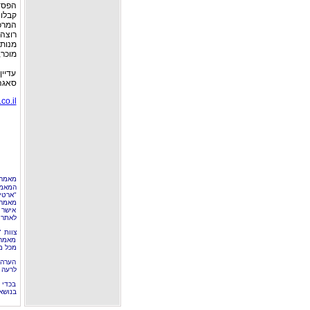
הפסד 
קבלו
המרכ
רוצה 
מנותב
מוכר,
עדיין
סאגה
co.il
מאמר 
המאמר
"ארטי
מאמרי
אישר 
לאתר 
צוות 
מאמרי
מכל מ
הערה 
לרעה ב
בכדי 
בנושא