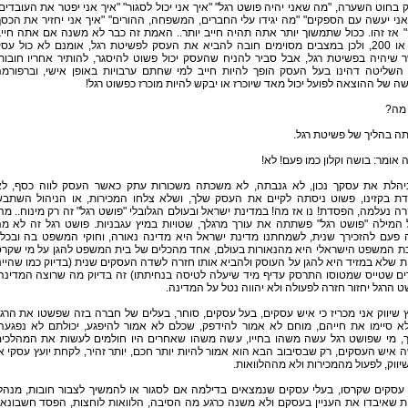
בחוט השערה, "מה שאני יהיה פושט רגל" "איך אני יכול לסגור" "איך אני יפטר את העובדים
ני יעשה עם הספקים" "מה יגידו עלי החברים, המשפחה, ההורים" "איך אני יחזיר את הכס
 אז זהו. ככול שתמשוך יותר אתה תהיה חייב יותר.. האמת זה כבר לא משנה אם אתה חיי
100 או 200, ולכן במצבים מסוימים חובה להביא את העסק לפשיטת רגל, אומנם לא כול עס
 שיהיה בפשיטת רגל, אבל סביר להניח שהעסק יכול פשוט להיסגר, להותיר אחריו חובות
 השליטה דהינו בעל העסק הופך להיות חייב למי שחתם ערבויות באופן אישי, וברפורמ
 של ההוצאה לפועל יכול מאד שיוכרז או יבקש להיות מוכרז כפשוט רגל!
 מה?
ה בהליך של פשיטת רגל.
 אומר: בושה וקלון כמו פעם! לא!
יהלת את עסקך נכון, לא גנבתה, לא משכתה משכורות עתק כאשר העסק לווה כסף, ל
ת בקזינו, פשוט ניסתה לקיים את העסק שלך, ושלא צלחו המכירות, או הניהול השתב
ה נעלמה, הפסדת! נו אז מה! במדינת ישראל ובעולם הגלובלי "פושט רגל" זה רק מינוח.. מה
 המילה "פושט רגל" פשתתה את עורך מרגלך, שטויות במיץ עגבניות. פושט רגל זה לא מ
 פעם להזכירך שנית, לשמחתנו מדינת ישראל היא מדינה נאורה, וחוקי המשפט בה ובכל
ת המשפט הישראלי היא מהנאורות בעולם, אחד מהכלים של בית המשפט להגן על מי שקר
 שלא במזיד היא להגן על העוסק ולהביא אותו חזרה לשדה העסקים שנית (בדיוק כמו שהיינ
ים שטייס שמטוסו התרסק עדיף מיד שיעלה לטיסה בנחיתתו) זה בדיוק מה שרוצה המדינה
 הרגל יחזור חזרה לפעולה ולא יהווה נטל על המדינה.
ץ שיווק אני מכריז כי איש עסקים, בעל עסקים, סוחר, בעלים של חברה בזה שפשטו את הרג
א סיימו את חייהם, מוחם לא אמור להידפק, שכלם לא אמור להיפגע, יכולתם לא נפגעה
, מי שפושט רגל עשה משהו בחייו, עשה משהו שאחרים היו חולמים לעשות את המהלכי
איש העסקים, רק שבסיבוב הבא הוא אמור להיות יותר חכם, יותר זהיר, לקחת יועץ עסקי א
שיווק, לפעול מהמכירות ולא מההלוואות.
 עסקים שקרסו, בעלי עסקים שנמצאים בדילמה אם לסגור או להמשיך לצבור חובות, מנהל
 שאיבדו את העניין בעסקם ולא משנה כרגע מה הסיבה, הלוואות לוחצות, הפסד חשבונאי