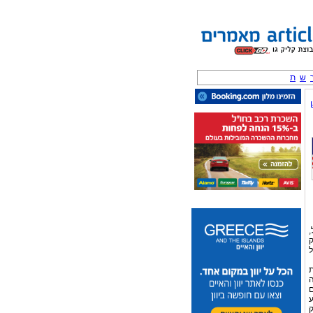
ש
ת
ל,
ק
ל
ת
ה
ם
ע
ק