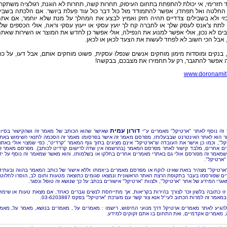
תזרימי, אי יכולת להתפתח בתחום העיסוק, תחרות קשה, תחרות לא הוגנת, רגולציה משתקת
 החלטה ואל תפחדו, אפשר להתמודד מול כול דבר כול עוד פעלת ביושר. אם הלכתה בשבי
זי ולא בשבילים צדדיים תהיה חזק ואמיץ לבצע את המהלך על מנת שלא יוחמר, אם את
לתת צ'אנס לעסק שלך או לחברה קח לך יועץ עסקי או ייעוץ עסקי וראה, אולי הכספים של
ים לא נכון, אולי אפשר למנוע את הנפילה, אולי אפשר כן לחדש את המוצר או השירות שאת
 אבל הכי חשוב לא לפחד לעשות את הצעד לכאן או לכאן.
, בנקים ומוסדות מימון מוחקים אנשים שנפלו עסקית, פשוט מוחקים אותם, אבל דעו, על כו
 אפשר להתגבר, רק על תחמירו את מצבכם, בבקשה!
www.doronamit.
דורון עמית
זה נוסף לאתר "ארטיקל" מאמרים ע"י
שאישר שהוא הכותב של מאמר זה ושהקישור בסיו
 הוא לאתר האינטרנט שבבעלותו, מפרסם מאמר זה אישר בפרסומו מאמר זה הסכמה לתנאי השימוש באת
קל", וכמו כן אישר את העובדה ש"ארטיקל" אינם מציגים בתוך גוף המאמר "קרדיט", כפי שמצוי אולי באתר
ם אחרים, מלבד קישור לאתר מפרסם המאמר (בהרשמה אין שדה לרישום קרדיט לכותב). מפרסם מאמר ז
שמאמר זה מפורסם אולי גם באתרי מאמרים אחרים בחלקו או בשלמותו, והוא מאשר שמאמר זה נוסף על יד
"ארטיקל".
"ארטיקל" מצהיר בזאת שאינו לוקח או מפרסם מאמרים ביוזמתו וללא אישור של כותב המאמר בהווה ובעתיד
ם שפורסמו בעבר בתקופת הרצת האתר הראשונית ונמצאו פגומים כתוצאה מטעות ותום לב, הוסרו לחלוטי
אגרי המידע של אתר "ארטיקל", ולצוות "ארטיקל" אישורים בכתב על כך שנושא זה טופל ונסגר.
זו כתובה בלשון זכר לצורך בהירות בקריאות, אך מתייחסת לנשים וגברים כאחד, אם מצאת טעות או שימו
מאמר זה למרות הכתוב לעי"ל אנא צור קשר עם מערכת "ארטיקל" בפקס 03-6203887.
להגיע לאתר מאמרים ארטיקל דרך מנועי החיפוש, רישמו : מאמרים על , מאמרים בנושא, מאמר על, מאמ
, מאמרים אקדמיים, ואת התחום בו אתם זקוקים למידע.