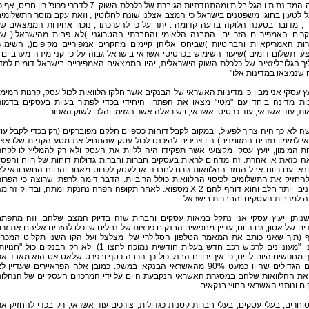
ברמה המדינתית ו הגלובלית ומהתנודתיות הגוברת של כלכלת השוק. 7 לדברי פרופ' רון חריס, א
 לטעון בחוגי משפטנים בישראל כי המצב אצלנו שונה לחלוטין , וזאת עקב מוסר התשלומי
ד , מדובר בטענה הלוקה בדעה קדומה . יתר על כן להערכתו , נוכח אחידות הממצאים ש
רים האמפיריים הזר ים, המבנה הלאומי והחברתי ההטרוגני )לא פחות מהישראלי( ש
ות האמריקאיות והבריטיות )שביחס אליהן קיימים מחקרים אמפיריים מקיפים(, השימו
י תשלום דומים )שיעור השימוש בכרטיסי אשראי בישראל גבוה על פי קני מידה מערביים 
ך הגלובליזציה של כלכלת השוק הישראלית, יהיו הממצאים האמפיריים בישראל דומים למד
שנמצאו במדינות אלו"
עץ עסקי אני מבין כי מדיניות האשראי של הבנקים אשר חלקו הלוואות לכול עסק, קרנות המימו
ות מדינה ביחד עם "מטי" מצאו את הפתרון היחידי בכדי לפתור בעיות בעסקים בדמו
ות, עוד אשראי, עוד כרטיסי אשראי, ויש כאלה אשר הגזימו והלכו לשוק האפור.
 לא כך היה צריך לפעול, ובמקום לקבל דוחות כספיים חלקם מפוברקים (רק בכדי לקבל עו
 למימון תזרים המזומנים) היו צריכים להיכנס לכול עסק שהתחיל את מסע הקניות שלו אצ
ת המימון, יועץ עסקי מקצועי אשר תפקידו היה ללוות את העסק ולא רק להמליץ לו לקח
ה כזאת או אחרת. זה מדהים לראות בעסקים חברות וחברות גדולות דוחות של רווח והפס
אי עם רווח אבל החזר ההלוואות גורם לחברה או לעסק לקרוס מאחר והרווח החשבונאי ל
להחזיק את התשלומים לכיסוי ההלוואות כולל הריביות. הדבר דומה לרפתן שרוצה כי הפרו
שלו יניבו יותר חלב והוא דוחף להם X 2 מספוא. לאחר תקופה הפרה נחנקת ומתה, ובדיוק זה מ
ה למרבית העסקים והחברות בישראל.
שנותן ייעוץ עסקי אני נתקל במאות עסקים וחברות שזה בדיוק המצב שלהם, וזה מתפת
ם של אסון, גם היום, עדיין מחפשים הבנקים פרצות של נחלים שיוכלו להזרים אליהם את זר
 (תוך שאני כותב את המאמר הטלפון הסלולרי שלי מצלצל ועל הקו השני תקליט המכרי
באוזני "מעוניינים לרכוש רכב חדש בעלות חודשית נמוכה לחצו 1) ולא רק הבנקים כול "חנוי
מחפשים היום לווים, כי איך ירוויח הבנק כול כך הרבה כסף ובפרט שלאט אט הוא מאבד א
הלווים הגדולים שהיוו כמעט 90% מהאשראי הבנקאי במשק. כמובן אלה הפראיירים שעדיין ל
 את ההלוואות שלהם במסגרת האשראי הנקבעת היום על ידי המרכזים העסקיים של הנהלו
ם ונותני האשראי החוץ בנקאים.
סוחרים, בעלי עסקים, בעלי חברות קטנות כגדולות, צורכים עוד אשראי, רק בכדי להחזיק א