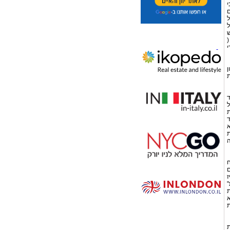
ף כי
ם
ל
ל
ש
(
י
ן
ת
ד
ל
ת
ד
א
ת
ה
ח
ם
ז
ות"
ת
א
ת
ת