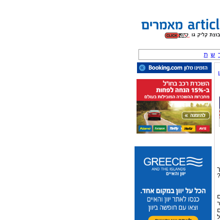
ש
ת
ך
?
ם
ר
ם
ל