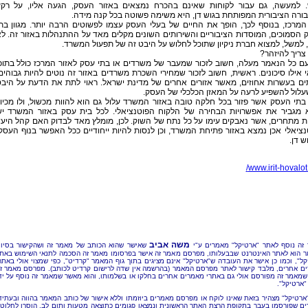
 למעשה, גם עבור לקוחות שאינם בהכרח נמצאים באזור העסק, הגעה אליו, על רק
רה הציבורית המפותחת בגוש דן, היא משימה פשוטה בכל קנה מידה.
המרכז, בנוסף לכך, הופך את החיים של בעלי העסק עצמו לפשוטים הרבה יותר. מגוון בת
הסמוכים, המוסדות הציבוריים והשירותים השונים מקלים מאד על ההתנהלות באזור זה. ל
למשל, למצוא חברת ניקיון שתוכל לחלוש על היבט זה של תפעול המשרד.
צריך להיזהר?
ם כל הנאמר מעלה, חשוב לזכור שמעבר של משרדים או בתי עסק לאזור המרכז כולל בתוכ
 אילו סיכונים. ראשית, חשוב לזכור שמחירי השכרת משרדים באזור זה נוטים להיות גבוהים
תים בעשרות אחוזים, מאשר אזורים אחרים של מדינת ישראל. ראוי לתת את הדעת על היב
עלול להשפיע לרעה על המאזן הכלכלי של העסק.
 בתי העסק אשר פזור בכל חלקה טובה באזור המשרד עלול גם הוא להוות מכשול, ולו מכיוו
 מגביר את אפשרויות הבחירה של הלקוח הפוטנציאלי. לכל בית עסק באזור המשרד י
 מתחרים, אשר נאבקים עימו על כל נתח של השוק. לכן, מומלץ מאד לבדוק האם קהל היע
ציאלי אכן נמצא באזור פתיחת המשרד, וכן לנסות להיות ייחודיים ככל האפשר בנוף העסק
ש דן.
www.irit-hovalot.c
משה אביב
זה נוסף לאתר "ארטיקל" מאמרים ע"י
שאישר שהוא הכותב של מאמר זה ושהקישור בסיו
 הוא לאתר האינטרנט שבבעלותו, מפרסם מאמר זה אישר בפרסומו מאמר זה הסכמה לתנאי השימוש באת
קל", וכמו כן אישר את העובדה ש"ארטיקל" אינם מציגים בתוך גוף המאמר "קרדיט", כפי שמצוי אולי באתר
ם אחרים, מלבד קישור לאתר מפרסם המאמר (בהרשמה אין שדה לרישום קרדיט לכותב). מפרסם מאמר ז
שמאמר זה מפורסם אולי גם באתרי מאמרים אחרים בחלקו או בשלמותו, והוא מאשר שמאמר זה נוסף על יד
"ארטיקל".
"ארטיקל" מצהיר בזאת שאינו לוקח או מפרסם מאמרים ביוזמתו וללא אישור של כותב המאמר בהווה ובעתיד
ם שפורסמו בעבר בתקופת הרצת האתר הראשונית ונמצאו פגומים כתוצאה מטעות ותום לב, הוסרו לחלוטי