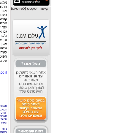
ממש.
התחבו
קישורי טקסט (לפרטים)
אזור 
העסק 
קשה, 
ממה 
יחד ע
גם אי
ולעי
זה, ש
מגוון
שהוא
עשרות
הפוטנ
של גו
o.il/
מאמר 
המאמר
"ארטי
מאמרי
אישר 
לאתר 
צוות 
מאמרי