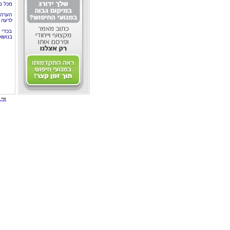
מכל מ
הערה 
לרעה ב
בכדי 
בנושא
איי י