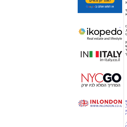
ע
י
א
ו
,
ט
ן
ש
ד
י
ם
ר
י
ה
ו
,
ן