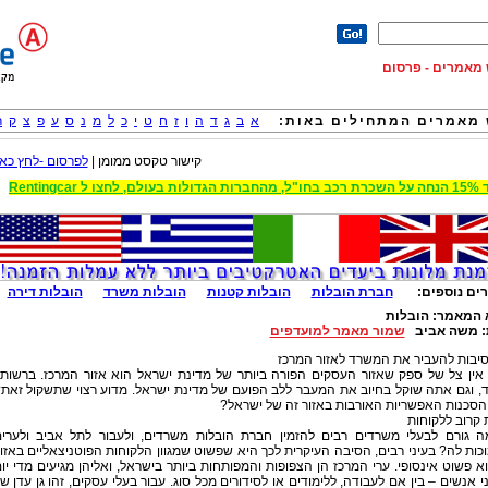
וש מאמרים - פרסום
מאמרים המתחילים באות:
א
ב
ג
ד
ה
ו
ז
ח
ט
י
כ
ל
מ
נ
ס
ע
פ
צ
ק
ר
קישור טקסט ממומן |
לפרסום -לחץ כאן
 הגדולות בעולם, לחצו ל Rentingcar
ים נוספים:
חברת הובלות
הובלות קטנות
הובלות משרד
הובלות דירה
 המאמר:
הובלות
:
משה אביב
שמור מאמר למועדפים
יבות להעביר את המשרד לאזור המרכז
 אין צל של ספק שאזור העסקים הפורה ביותר של מדינת ישראל הוא אזור המרכז. ברשות
, וגם אתה שוקל בחיוב את המעבר ללב הפועם של מדינת ישראל. מדוע רצוי שתשקול זאת
הסכנות האפשריות האורבות באזור זה של ישראל?
 קרוב ללקוחות
ה גורם לבעלי משרדים רבים להזמין חברת הובלות משרדים, ולעבור לתל אביב ולערי
ות לה? בעיני רבים, הסיבה העיקרית לכך היא שפשוט שמגוון הלקוחות הפוטניצאליים באזו
א פשוט אינסופי. ערי המרכז הן הצפופות והמפותחות ביותר בישראל, ואליהן מגיעים מדי יו
ני אנשים – בין אם לעבודה, ללימודים או לסידורים מכל סוג. עבור בעלי עסקים, זהו גן עדן ש