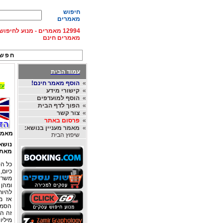
חיפוש
מאמרים
12994 מאמרים - מנוע לחיפ
מאמרים חינם
חפש 
עמוד הבית
»
הוסף מאמר חינם!
עד 15% הנחה על השכרת רכב בחו"ל, מהחברות
»
קישורי מידע
»
הוסף למועדפים
»
הפוך לדף הבית
»
צור קשר
»
פרסום באתר
»
מאמר מעניין בנושא:
מאמר
שיפוץ הבית
נושא
מאת
כל הס
כיום,
משרד
ומהן 
להיות
אז מ
הסמוכ
זה הו
מיליו