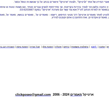
אגרי המידע של אתר "ארטיקל", ולצוות "ארטיקל" אישורים בכתב על כך שנושא זה טופל ונסגר.
זו כתובה בלשון זכר לצורך בהירות בקריאות, אך מתייחסת לנשים וגברים כאחד, אם מצאת טעות או שימו
מאמר זה למרות הכתוב לעי"ל אנא צור קשר עם מערכת "ארטיקל" בפקס 03-6203887.
להגיע לאתר מאמרים ארטיקל דרך מנועי החיפוש, רישמו : מאמרים על , מאמרים בנושא, מאמר על, מאמ
, מאמרים אקדמיים, ואת התחום בו אתם זקוקים למידע.
וון
|
אתונה
|
ליסבון
|
גרפולוגיה משפטית
|
כרתים
|
איטליה
|
הזמנת מלון
|
חבל זגוריה
|
הזמנת טיסה
|
השכרת רכב בחו
ארטיקל
מאמרים
2024 - 2006
clickgoseo@gmail.com