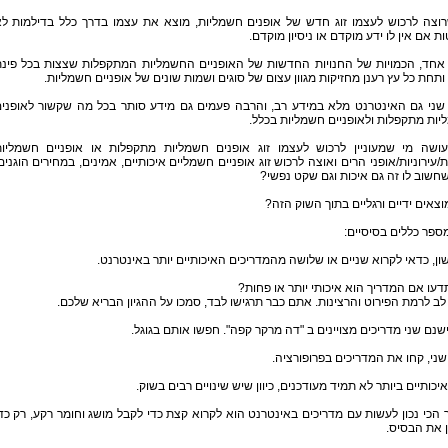
רוצה לרכוש לעצמו זוג חדש של אופנים חשמליות, מוצא את עצמו בדרך כלל בדילמות ל
ת אם אין לו ידע מוקדם או ניסיון מוקדם.
אחד, הכמויות של החנויות החדשות של האופניים החשמליות המתקפלות שצצות בכל פינ
ותחת כל עץ רענן מחזיקות מגוון עצום של סוגים ושמות שונים של אופניים חשמליות.
שני גם האינטרנט מלא במידע רב, והרבה פעמים גם מידע סותר בכל מה שקשור לאופני
ות מתקפלות ולאופניים חשמליות בכלל.
ושה מי שמעוניין לרכוש לעצמו זוג אופנים חשמליות מתקפלות או אופניים חשמליו
ת/עירוניות/אופני הרים ואוצה לרכוש זוג אופניים חשמליים איכותיים, אמינים, במחירים הוגנים
חשוב לו זה גם איכות וגם שקט נפשי?
וצאים ידיים ורגליים בתוך השוק הזה?
ספר כללים בסיסיים:
ן, כדאי לקרוא שניים או שלושה מהמדריכים האיכותיים יותר באינטרנט.
דעו אם המדריך הוא איכותי יותר או פחות?
לב לרמת הפירוט והרצינות. אתם כבר תרגישו לבד, סמכו על ההגיון הבריא שלכם.
שנם שני מדריכים מצויינים ב "דה מרקר קפה". חפשו אותם בגוגל.
ני, קחו את המדריכים בפרופורציה.
יכותיים ביותר לא תמיד מעודכנים, כיוון שיש שינויים רבים בשוק.
הכי נכון לעשות עם מדריכים באינטרנט הוא לקרוא קצת כדי לקבל מושג וחומר רקע, רק כד
 את הבסיס.