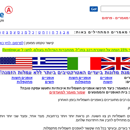
וש מאמרים - פרסום
מאמרים המתחילים באות:
א
ב
ג
ד
ה
ו
ז
ח
ט
י
כ
ל
מ
נ
ס
ע
פ
צ
ק
ר
קישור טקסט ממומן |
לפרסום -לחץ כאן
 הגדולות בעולם, לחצו ל Rentingcar
ים
אופניים
אופניים חשות
אופניים
אופנים חשות
ם:
חשות
מתקפלות
חשים
מתקפלות
 המאמר:
כיצד תרכשו אופניים חשמליות איכותיות ותעשו עסקה טובה?
:
בית האופניים והממונעים
שמור מאמר למועדפים
 רבים מתעניינים באופניים חשמליות בזמן האחרון
.
ם חשמליות הן צוו השעה. הן נראות יותר ויותר ברחובות, מצד אחד, ומצד שני יותר ויות
 מתחילים להבין את היתרונות שלהם.
 בערים, ובעיקר בכל מה שקשור לאופנים חשמליות מתקפלות.