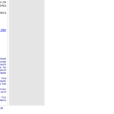
אין ט
בסיסי
בהצל
.htm
מאמר 
ושהקי
לתנאי
כפי ש
לכותב
מאשר 
צוות 
מאמרי
מכל מ
הערה 
לרעה ב
בכדי 
בנושא
איי י