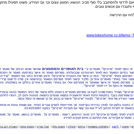
עם לרדוף ולהסתובב בלי סוף סביב הנושא, המגוון עצום וכך גם המידע, פשוט תפעילו מחק
 ותעבדו עם אנשים טובים.
חה עם הרכישה.
www.bikeshome.co.il/items~7
בית האופניים והממונעים
זה נוסף לאתר "ארטיקל" מאמרים ע"י
שאישר שהוא הכותב של מאמר ז
שור בסיום המאמר הוא לאתר האינטרנט שבבעלותו, מפרסם מאמר זה אישר בפרסומו מאמר זה הסכמ
 השימוש באתר "ארטיקל", וכמו כן אישר את העובדה ש"ארטיקל" אינם מציגים בתוך גוף המאמר "קרדיט"
מצוי אולי באתרי מאמרים אחרים, מלבד קישור לאתר מפרסם המאמר (בהרשמה אין שדה לרישום קרדי
). מפרסם מאמר זה אישר שמאמר זה מפורסם אולי גם באתרי מאמרים אחרים בחלקו או בשלמותו, והו
שמאמר זה נוסף על ידו לאתר "ארטיקל".
"ארטיקל" מצהיר בזאת שאינו לוקח או מפרסם מאמרים ביוזמתו וללא אישור של כותב המאמר בהווה ובעתיד
ם שפורסמו בעבר בתקופת הרצת האתר הראשונית ונמצאו פגומים כתוצאה מטעות ותום לב, הוסרו לחלוטי
אגרי המידע של אתר "ארטיקל", ולצוות "ארטיקל" אישורים בכתב על כך שנושא זה טופל ונסגר.
זו כתובה בלשון זכר לצורך בהירות בקריאות, אך מתייחסת לנשים וגברים כאחד, אם מצאת טעות או שימו
מאמר זה למרות הכתוב לעי"ל אנא צור קשר עם מערכת "ארטיקל" בפקס 03-6203887.
להגיע לאתר מאמרים ארטיקל דרך מנועי החיפוש, רישמו : מאמרים על , מאמרים בנושא, מאמר על, מאמ
, מאמרים אקדמיים, ואת התחום בו אתם זקוקים למידע.
וון
|
אתונה
|
ליסבון
|
גרפולוגיה משפטית
|
כרתים
|
איטליה
|
הזמנת מלון
|
חבל זגוריה
|
הזמנת טיסה
|
השכרת רכב בחו