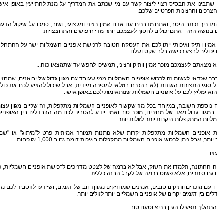
שתבינו את הבסיס רצוי ליצור קשר עם מי שכתב את המדריך על מנת להתייעץ באופן איש
הצרכים והרצונות הפרטיים שלכם.
דריך נכתב היטב, ואתם מדברים עם אדם אמין רציני ומקצועי, ושוב, סמכו על שיקול הדע
בנושא הזה - אתם יכולים לחסוך לעצמכם יותר מדי חיפושים והתרוצצויות.
אמין וותיק ואיכותי ייתן לכם את העסקה הטובה לרכישת אופניים חשמליות ישר על ההתחל
יכולים לבצע רכישה בלב שקט ושלם.
 מצאתם לעצמכם מוכר אמין וותיק ורציני, תמשיכו לחפש עד שתמצאו כזה...
בר שכדאי לעשות זה לרכוש אופניים חשמליות ממי שעובד עם מגוון גדול של יבואנים, שמחזי
 סוגי התצורות השונות (לא בהכרח במלאי למסירה מיידית, אבל שיכול להציע לכם את כולן
וא ימליץ לכם על אופניים חשמליות שמתאימות לכם באופן אישי.
 נוספת חשובה, במיוחד בכל מה שקשור לאופניים חשמליות מתקפלות, זה שקיים מגוון עצו
במגוון גדול מאד של מחירים, מוכר טוב ואמין יידע להסביר לכם מה ההבדלים בין האופניי
יות המתקפלות היקרות יותר לזולות יותר.
ות אופניים חשמליות מתקפלות יקרות שלא נותנות תמורה אמיתית פרט ל"מיתוג" או "שם
יותר, אבל ניתן לרכוש אופנים חשמליות מתקפלות באיכות דומה גם ב 1,000 ₪ פחות.
צו.
 החתונה, תלמדו את השוק, אבל לא ברמה של לצטט מדריכים לרכישת אופניים חשמליות, כ
גם סותרים, אלא פשוט ברמה של לקבל הבנה כללית.
 עם מוכרים וותיקים טובים, אמינים שמחזיקים מגוון רחב של דגמים, ושיידעו להסביר לכם מ
ים בין דגמים יקרים של אופניים חשמליים יותר לזולים יותר.
התהליך תפעילו הגיון בריא וטעם טוב.