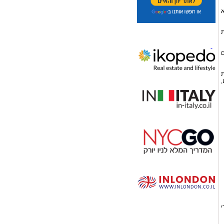
א
ת
ם
ת
,
י