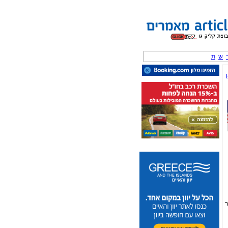
ש
ת
ר