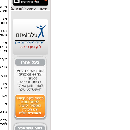
מי ש
קישורי טקסט (לפרטים)
פשוטו
מצד 
רחוב 
מצד 
חשמלי
מה ע
גדולו
ומה ש
איך מ
טוב מ
הראשו
איך ת
שימו 
אגב י
מצד ש
גם הא
הדבר 
להבין