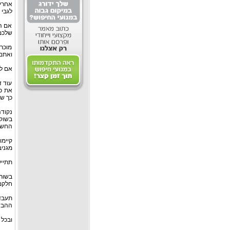
אחרי 
לגבי 
אם המ
שלכם 
מוכר 
ואתם 
אם לא
עוד ד
את כל
כך שה
נקודה
בשוק 
החשמל
קיימ
מגניב 
תתייע
בשורה
חלקם 
תעבדו
ההבדל
ובכל 