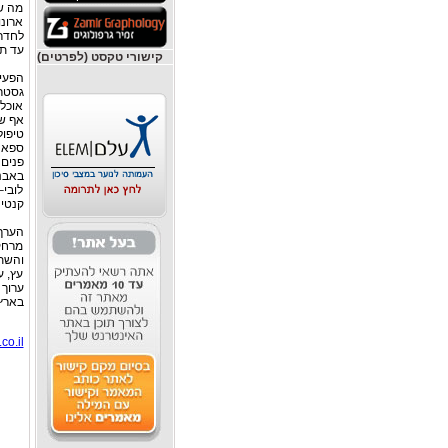
מה שת
ארונו
לחדר 
עד תו
קישורי טקסט (לפרטים)
הפעיל
אוכלי
אף שה
טיפול
ספא ע
פנים 
באבני
לובי–
קנטינ
הערך 
מרחק
והשתק
עץ, ע
ערוך 
בארץ
co.il