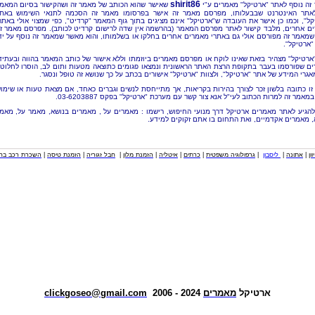
shirit86
זה נוסף לאתר "ארטיקל" מאמרים ע"י
שאישר שהוא הכותב של מאמר זה ושהקישור בסיום המאמ
אתר האינטרנט שבבעלותו, מפרסם מאמר זה אישר בפרסומו מאמר זה הסכמה לתנאי השימוש באת
קל", וכמו כן אישר את העובדה ש"ארטיקל" אינם מציגים בתוך גוף המאמר "קרדיט", כפי שמצוי אולי באתר
ם אחרים, מלבד קישור לאתר מפרסם המאמר (בהרשמה אין שדה לרישום קרדיט לכותב). מפרסם מאמר ז
שמאמר זה מפורסם אולי גם באתרי מאמרים אחרים בחלקו או בשלמותו, והוא מאשר שמאמר זה נוסף על יד
"ארטיקל".
"ארטיקל" מצהיר בזאת שאינו לוקח או מפרסם מאמרים ביוזמתו וללא אישור של כותב המאמר בהווה ובעתיד
ם שפורסמו בעבר בתקופת הרצת האתר הראשונית ונמצאו פגומים כתוצאה מטעות ותום לב, הוסרו לחלוטי
אגרי המידע של אתר "ארטיקל", ולצוות "ארטיקל" אישורים בכתב על כך שנושא זה טופל ונסגר.
זו כתובה בלשון זכר לצורך בהירות בקריאות, אך מתייחסת לנשים וגברים כאחד, אם מצאת טעות או שימו
מאמר זה למרות הכתוב לעי"ל אנא צור קשר עם מערכת "ארטיקל" בפקס 03-6203887.
להגיע לאתר מאמרים ארטיקל דרך מנועי החיפוש, רישמו : מאמרים על , מאמרים בנושא, מאמר על, מאמ
, מאמרים אקדמיים, ואת התחום בו אתם זקוקים למידע.
וון
|
אתונה
|
ליסבון
|
גרפולוגיה משפטית
|
כרתים
|
איטליה
|
הזמנת מלון
|
חבל זגוריה
|
הזמנת טיסה
|
השכרת רכב בחו
ארטיקל
מאמרים
2024 - 2006
clickgoseo@gmail.com