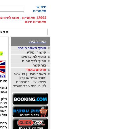
חיפוש
מאמרים
12994 מאמרים - מנוע לחיפ
מאמרים חינם
חפש 
עמוד הבית
»
הוסף מאמר חינם!
»
קישורי מידע
עד 15% הנחה על השכרת רכב בחו"ל, מהחברות
»
הוסף למועדפים
»
הפוך לדף הבית
»
צור קשר
»
פרסום באתר
»
מאמר מעניין בנושא:
"עובד שכיר או קבלן
מאמר
עצמאי?" – המבחנים
לקיום יחסי עובד-מעביד
נושא
מאת
פנים 
ששוכן
האמתי
ותל א
חדרי 