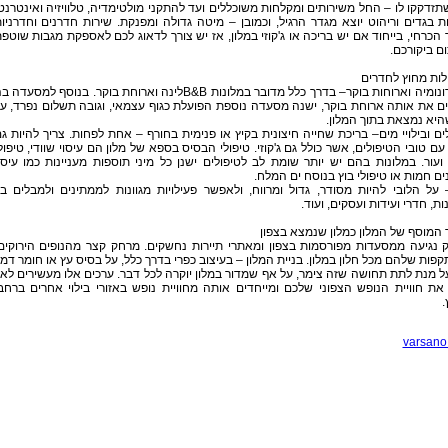
זדקקו לו – החל משירותים ומקלחות משוכללים ועד להתקני מולטימדיה, טלוויזיה ואינטרנט
ת בגדים וריהוט יוצא מגדר הרגיל, וכמובן – מיטה גדולה ומפנקת. שירות חדרנים וחדרניו
הכרחי, בייחוד אם יש בריכה או ג'קוזי במלון, אז יש צורך לדאוג לכם לאספקת מגבות שוטפ
ם ביקורכם.
ות מחוץ לחדרים
גסטרונומיה וארוחות בוקר– בדרך כלל מדובר במלונות B&Bלינה וארוחת בוקר. בנוסף למסעדה 
ם את אותה ארוחת בוקר, ישנה מסעדה נוספת הפועלת כגוף עצמאי, וגובה תשלום נפרד, ע
יא נמצאת בתוך המלון.
ים ובילויי מים– בריכת שחייה חיצונית בקיץ או פנימית בחורף – אחת לפחות. צריך להיות ג
ם טובי הטיפולים, אשר כולל גם ג'קוזי. טיפולי הבסיס בספא של מלון הם עיסוי שוודי, טיפול
ועור. במלונות בהם יש יותר שומת לב לטיפולים ישנן כל מיני תוספות מעניינות כמו עיסו
ם חמות או טיפולי בוץ בנוסח ים המלח.
 על הלובי להיות מסודר, גדול ומרווח, ולאפשר פעילויות מגוונות לממתינים ולמבלים בו
ות, חדרי ועידות ועסקים, ועוד.
המוסף של המלון כמלון שנמצא בצפון
 נגיעה ממסעדות מפורסמות בצפון ומאתרי תיירות נחשקים. מרחק קצר מהנופים הירוקים
פות שלהם מכל חלון במלון. בניית המלון – בעיצוב כפרי בדרך כלל, על בסיס עץ או חומר דמו
ל מנת לתת תחושה שזה צימר, על אף שמדור במלון יוקרה לכל דבר. ערכים אלו מעשירים לאי
את חוויית הנופש הצפוני שלכם ומייחדים אותה מחוויית נופש באזורי בילוי אחרים ברחב
.
varsano.