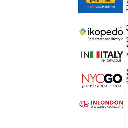
,
ת
ת
בה
ל
ם
י
י
:
,
י
ן
י