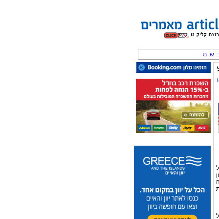
ש
ת
של
ן
ה
ת
את כל