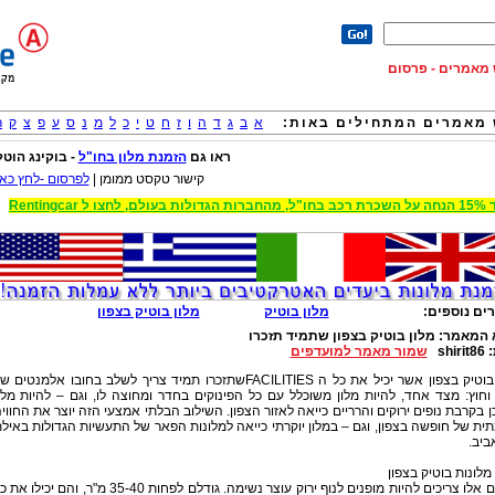
וש מאמרים - פרסום
מאמרים המתחילים באות:
א
ב
ג
ד
ה
ו
ז
ח
ט
י
כ
ל
מ
נ
ס
ע
פ
צ
ק
ר
ראו גם
הזמנת מלון בחו"ל
- בוקינג הוטל
קישור טקסט ממומן |
לפרסום -לחץ כאן
 הגדולות בעולם, לחצו ל Rentingcar
ים נוספים:
מלון בוטיק
מלון בוטיק בצפון
 המאמר:
מלון בוטיק בצפון שתמיד תזכרו
:
shirit86
שמור מאמר למועדפים
מלון בוטיק בצפון אשר יכיל את כל ה FACILITIESשתזכרו תמיד צריך לשלב בחובו אלמנטים 
וחוץ: מצד אחד, להיות מלון משוכלל עם כל הפינוקים בחדר ומחוצה לו, וגם – להיות מלו
 בקרבת נופים ירוקים והרריים כייאה לאזור הצפון. השילוב הבלתי אמצעי הזה יוצר את החווי
ת של חופשה בצפון, וגם – במלון יוקרתי כייאה למלונות הפאר של התעשיות הגדולות באיל
ביב.
מלונות בוטיק בצפון
חדרים אלו צריכים להיות מופנים לנוף ירוק עוצר נשימה. גודלם לפחות 35-40 מ"ר, והם יכילו 