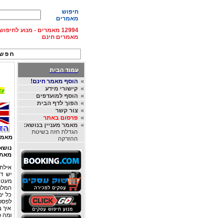
חיפוש
מאמרים
12994 מאמרים - מנוע לחיפ
מאמרים חינם
חפש 
עמוד הבית
»
הוסף מאמר חינם!
»
קישורי מידע
עד 15% הנחה על השכרת רכב בחו"ל, מהחברות
»
הוסף למועדפים
»
הפוך לדף הבית
»
צור קשר
»
פרסום באתר
»
מאמר מעניין בנושא:
הגדלת חזה בשיטת
מאמר
ההזרקה
נושא
מאת
אילת 
יש ד
מעט ב
המלונ
כל ימ
לפספ
איך ב
ומה כ