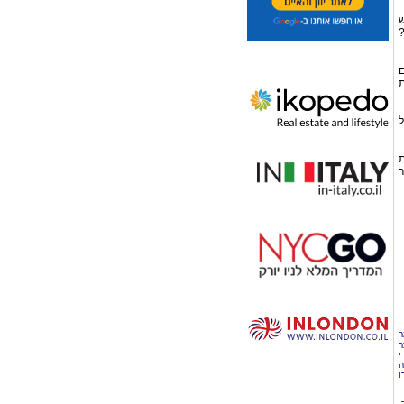
ש
?
ם
ת
ל
ת
ר
ר
ר
י
ה
ו
,