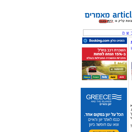
ש
ת
א
.
ך
י
?