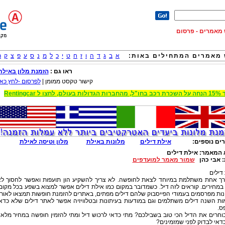
וש מאמרים - פרסום
מאמרים המתחילים באות:
א
ב
ג
ד
ה
ו
ז
ח
ט
י
כ
ל
מ
נ
ס
ע
פ
צ
ק
ר
ראו גם :
הזמנת מלון באילת
קישור טקסט ממומן |
לפרסום -לחץ כאן
 הגדולות בעולם, לחצו ל Rentingcar
ים נוספים:
אילת דילים
מלונות באילת
מלון וטיסה לאילת
 המאמר:
אילת דילים
:
אבי כהן
שמור מאמר למועדפים
דילים
רך אחת משתלמת במיוחד לצאת לחופשה. לא צריך להשקיע הון תועפות ואפשר לחסוך ל
מחירים. קוראים לזה דיל. כשמדובר במקום כמו אילת דילים אפשר למצוא בשפע בכל מקום
ות מפרסמים בעמודי הפייסבוק שלהם דילים מפתים, באתרים להזמנת חופשות תמצאו לאור
ות השנה דילים משתלמים וגם במודעות בעיתונות ובטלוויזיה אפשר לאתר דילים שלא כדא
ס.
וחרים את הדיל הכי טוב בשבילכם? מתי כדאי לרכוש דיל ומתי להזמין חופשה במחיר מלא
דאי לבדוק לפני שמזמינים?