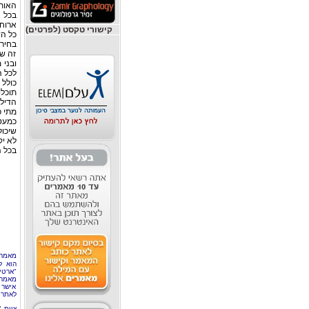
האותי
בכל ה
ארוחת
קישורי טקסט (לפרטים)
כל הד
בחירת
זה שה
ובני 
לכל ה
כולל 
תוכל
הדילי
מתי כ
כמעט
שיכול
לא יק
בכל ה
מאמר 
הוא ל
"ארטי
מאמרי
אישר 
לאתר 
צוות 