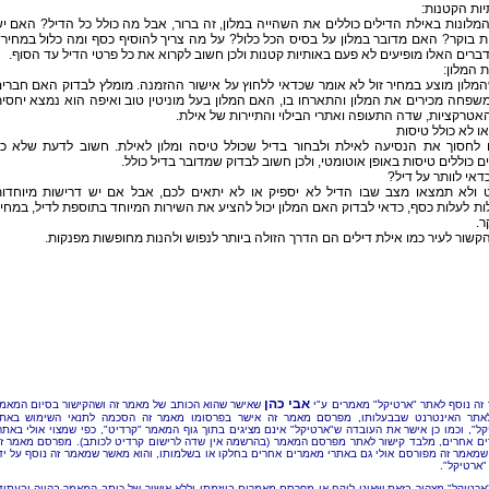
ות הקטנות:
מלונות באילת הדילים כוללים את השהייה במלון, זה ברור, אבל מה כולל כל הדיל? האם י
 בוקר? האם מדובר במלון על בסיס הכל כלול? על מה צריך להוסיף כסף ומה כלול במחיר
ברים האלו מופיעים לא פעם באותיות קטנות ולכן חשוב לקרוא את כל פרטי הדיל עד הסוף.
 המלון:
מלון מוצע במחיר זול לא אומר שכדאי ללחוץ על אישור ההזמנה. מומלץ לבדוק האם חברי
משפחה מכירים את המלון והתארחו בו, האם המלון בעל מוניטין טוב ואיפה הוא נמצא יחסי
אטרקציות, שדה התעופה ואתרי הבילוי והתיירות של אילת.
או לא כולל טיסות
ו לחסוך את הנסיעה לאילת ולבחור בדיל שכולל טיסה ומלון לאילת. חשוב לדעת שלא כ
ם כוללים טיסות באופן אוטומטי, ולכן חשוב לבדוק שמדובר בדיל כולל.
דאי לוותר על דיל?
 ולא תמצאו מצב שבו הדיל לא יספיק או לא יתאים לכם, אבל אם יש דרישות מיוחדו
ות לעלות כסף, כדאי לבדוק האם המלון יכול להציע את השירות המיוחד בתוספת לדיל, במחי
ר.
קשור לעיר כמו אילת דילים הם הדרך הזולה ביותר לנפוש ולהנות מחופשות מפנקות.
אבי כהן
זה נוסף לאתר "ארטיקל" מאמרים ע"י
שאישר שהוא הכותב של מאמר זה ושהקישור בסיום המאמ
אתר האינטרנט שבבעלותו, מפרסם מאמר זה אישר בפרסומו מאמר זה הסכמה לתנאי השימוש באת
קל", וכמו כן אישר את העובדה ש"ארטיקל" אינם מציגים בתוך גוף המאמר "קרדיט", כפי שמצוי אולי באתר
ם אחרים, מלבד קישור לאתר מפרסם המאמר (בהרשמה אין שדה לרישום קרדיט לכותב). מפרסם מאמר ז
שמאמר זה מפורסם אולי גם באתרי מאמרים אחרים בחלקו או בשלמותו, והוא מאשר שמאמר זה נוסף על יד
"ארטיקל".
"ארטיקל" מצהיר בזאת שאינו לוקח או מפרסם מאמרים ביוזמתו וללא אישור של כותב המאמר בהווה ובעתיד