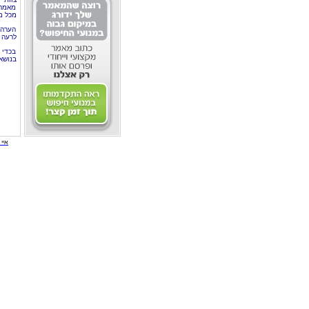
מאמרי
מכל מ
הערה 
לרעה ב
בכדי 
בנושא
איי י