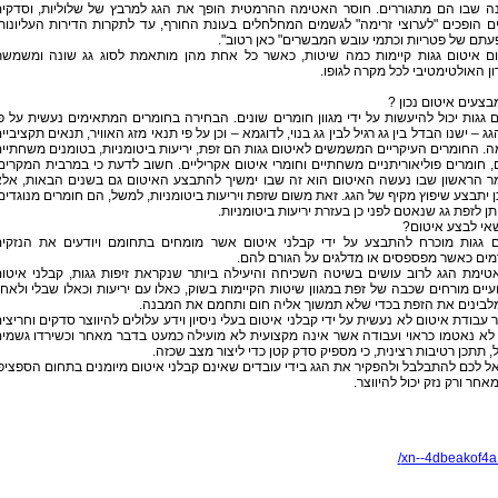
ה שבו הם מתגוררים. חוסר האטימה ההרמטית הופך את הגג למרבץ של שלוליות, וסדקי
ים הופכים "לערוצי זרימה" לגשמים המחלחלים בעונת החורף, עד לתקרות הדירות העליונות
עתם של פטריות וכתמי עובש המבשרים" כאן רטוב".
ם איטום גגות קיימות כמה שיטות, כאשר כל אחת מהן מותאמת לסוג גג שונה ומשמש
ן האולטימטיבי לכל מקרה לגופו.
בצעים איטום נכון ?
 גגות יכול להיעשות על ידי מגוון חומרים שונים. הבחירה בחומרים המתאימים נעשית על פ
גג – ישנו הבדל בין גג רגיל לבין גג בנוי, לדוגמא – וכן על פי תנאי מזג האוויר, תנאים תקציביי
ה. החומרים העיקריים המשמשים לאיטום גגות הם זפת, יריעות ביטומניות, בטומנים משחתיי
, חומרים פוליאוריתניים משחתיים וחומרי איטום אקריליים. חשוב לדעת כי במרבית המקרים
ר הראשון שבו נעשה האיטום הוא זה שבו ימשיך להתבצע האיטום גם בשנים הבאות, אל
 יתבצע שיפוץ מקיף של הגג. זאת משום שזפת ויריעות ביטומניות, למשל, הם חומרים מנוגדים
תן לזפת גג שנאטם לפני כן בעזרת יריעות ביטומניות.
אי לבצע איטום?
ם גגות מוכרח להתבצע על ידי קבלני איטום אשר מומחים בתחומם ויודעים את הנזקי
מים כאשר מפספסים או מדלגים על הגורם להם.
טימת הגג לרוב עושים בשיטה השכיחה והיעילה ביותר שנקראת זיפות גגות, קבלני איטו
יים מורחים שכבה של זפת במגוון שיטות הקיימות בשוק, כאלו עם יריעות וכאלו שבלי ולאח
מלבינים את הזפת בכדי שלא תמשוך אליה חום ותחמם את המבנה.
עבודת איטום לא נעשית על ידי קבלני איטום בעלי ניסיון וידע עלולים להיווצר סדקים וחריצי
לא נאטמו כראוי ועבודה אשר אינה מקצועית לא מועילה כמעט בדבר מאחר וכשירדו גשמי
 תתכן רטיבות רצינית, כי מספיק סדק קטן כדי ליצור מצב שכזה.
אל לכם להתבלבל ולהפקיר את הגג בידי עובדים שאינם קבלני איטום מיומנים בתחום הספציפ
אחר ורק נזק יכול להיווצר.
xn--4dbeakof4a.c