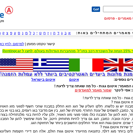
וש מאמרים - פרסום
מאמרים המתחילים באות:
א
ב
ג
ד
ה
ו
ז
ח
ט
י
כ
ל
מ
נ
ס
ע
פ
צ
ק
ר
קישור טקסט ממומן |
לפרסום -לחץ כאן
 הגדולות בעולם, לחצו ל Rentingcar
ים נוספים:
איטום
איטום בישראל
 המאמר:
איטום גגות - כל מה שאתה צריך לדעת !
:
אסי לינקר
שמור מאמר למועדפים
 גגות - כל מה שאתה צריך לדעת !
 איטום גגות ?
בנה יש גג כלשהו. חלקו העליון של הגג הוא החלק במבנה שהכי חשוף לפגעי מזג האוויר
ר, כמובן, לגשמים של עונת החורף. מטרתו של הגג, בין אם מדובר בגג רעפים, בגג בנוי או בכ
ר, הוא להגן על המבנה כולו מפני פגעי מזג האוויר, ולכן עליו להיות בנוי מלכתחילה בצור
 יציבה וטובה. כמובן, הגג גם צריך להיות מתוחזק היטב, על מנת שימשיך להגן על המבנ
 שנים. איטום גגות הוא אחד החלקים החשובים ביותר של תחזוקת הגג.
יך שירות איטום גגות ?
ים ביותר מגג דולף, כתוצאה מהיעדר איטום גגות הולם, אלה הם דיירי הקומות העליונו