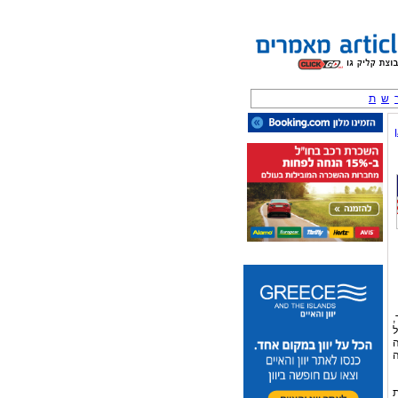
ש
ת
,
ל
ה
ה
ת