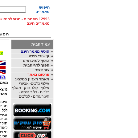
חיפוש
מאמרים
12993 מאמרים - מנוע לחיפ
מאמרים חינם
חפש 
עמוד הבית
»
הוסף מאמר חינם!
עד 15% הנחה על השכרת רכב בחו"ל, מהחברות
»
קישורי מידע
»
הוסף למועדפים
»
הפוך לדף הבית
»
צור קשר
»
פרסום באתר
»
מאמר מעניין בנושא:
מאמר
אילוף כלבים- אביזרי
אילוף - קולר חנק - מאלף
נושא
כלבים - כלוב טיסה -
מאת
חינוך גורים - לכלבים
איטום
מה זה
לכל מ
ובעיק
גג אח
חזקה,
לאורך
מי צר
הסובל