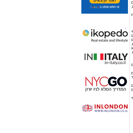
ם
,
ת
י
ם
ם
,
א
.
ם
ם
ר
ם
ם
י