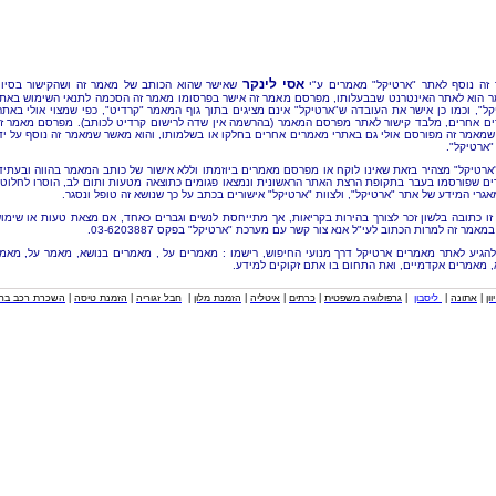
אסי לינקר
זה נוסף לאתר "ארטיקל" מאמרים ע"י
שאישר שהוא הכותב של מאמר זה ושהקישור בסיו
 הוא לאתר האינטרנט שבבעלותו, מפרסם מאמר זה אישר בפרסומו מאמר זה הסכמה לתנאי השימוש באת
קל", וכמו כן אישר את העובדה ש"ארטיקל" אינם מציגים בתוך גוף המאמר "קרדיט", כפי שמצוי אולי באתר
ם אחרים, מלבד קישור לאתר מפרסם המאמר (בהרשמה אין שדה לרישום קרדיט לכותב). מפרסם מאמר ז
שמאמר זה מפורסם אולי גם באתרי מאמרים אחרים בחלקו או בשלמותו, והוא מאשר שמאמר זה נוסף על יד
"ארטיקל".
"ארטיקל" מצהיר בזאת שאינו לוקח או מפרסם מאמרים ביוזמתו וללא אישור של כותב המאמר בהווה ובעתיד
ם שפורסמו בעבר בתקופת הרצת האתר הראשונית ונמצאו פגומים כתוצאה מטעות ותום לב, הוסרו לחלוטי
אגרי המידע של אתר "ארטיקל", ולצוות "ארטיקל" אישורים בכתב על כך שנושא זה טופל ונסגר.
זו כתובה בלשון זכר לצורך בהירות בקריאות, אך מתייחסת לנשים וגברים כאחד, אם מצאת טעות או שימו
מאמר זה למרות הכתוב לעי"ל אנא צור קשר עם מערכת "ארטיקל" בפקס 03-6203887.
להגיע לאתר מאמרים ארטיקל דרך מנועי החיפוש, רישמו : מאמרים על , מאמרים בנושא, מאמר על, מאמ
, מאמרים אקדמיים, ואת התחום בו אתם זקוקים למידע.
וון
|
אתונה
|
ליסבון
|
גרפולוגיה משפטית
|
כרתים
|
איטליה
|
הזמנת מלון
|
חבל זגוריה
|
הזמנת טיסה
|
השכרת רכב בחו