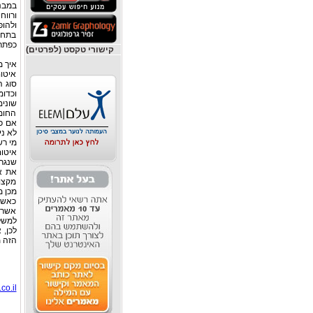
במבנ
ורווח
ולהופ
בתחו
כפתרו
קישורי טקסט (לפרטים)
איך מ
איטום
סוג ה
וכדומ
שונים
החומ
אם כן
לא ני
מי רש
איטו
שנגר
את א
מקצוע
מכן 
כאשר 
אשר 
למשל,
לכן, 
הזה מ
o.il/