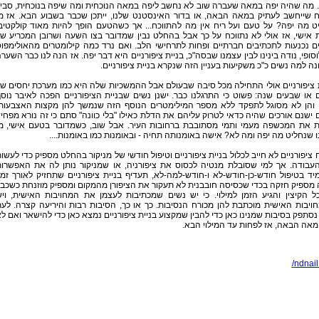
. מה שהיה יפה במאה שעברה שוב לא נחשב ליפה במאה הנוכחית ומה שיפה בנוכחית, סבי
ח שייחשב לעתיק במאה הבאה, או בדור האינסטנט שלנו, ייתכן שכבר בשבוע הבא. אז מ
ט מה יפה? על טעם ועל ריח אין מה להתווכח... אך כשהטעם הופך להיות מאוד קולקטיב
 אישי, אז אולי לא נתווכח על כך אבל בהחלט נבין שמדובר בצו השעה ושרובן המכריע ש
ם נכנעות לתכתיבים חברתיים ופחות לתרחישי הלב. ואם נרד כמה קילומטרים מהאולימפו
סופי, נודה בינינו לבין עצמנו שבסה"כ, בניית ציפורניים היא דבר יפה. אז הנה לנו כבר השער
ה למה נשים כ"כ משקיעות בעניין הזה שנקרא בניית ציפורניים.
 ציפורניים אולי התחילה מכל סיבה שבעולם אבל ההמשכיות שלה היא כמו מערכת יחסים ש
או שבעים שנה: פשוט כי התרגלנו כבר. ישנן נשים שבניית הציפורניים הפכה לאיבר נוס
ן והן לא מסוגל לתפקד ללא מספר המילימטרים הנוסף הזה שנמשך להן מקצות האצבעות
ישנם אורכים שהיה כדאי לטרוק עליהם את הדלת כאילו "בלי כוונה" סתם כי זה נורא מפחי
ת את המכשפה מעמי ותמי מסתובבת ברחובות העיר. אבל שוב, כשמדובר בטעם אישי, מ
 שנחליט מה יפה ומה לא? אישה באומנותה תחיה - ובאומנות כמו באומנות....
 ציפורניים לא חייב לכלול בניית ציפורניים וטיפול חודשי של מניקור בהחלט מספיק כדי לעשו
עבודה. אך למי שסובלת מנטיה לכסוס את ציפורניה, או שמניקור נותן לה את האפשרו
ד בטיפול חודש-כן-חודש-לא ו-חודש-למה-לא, תעדיף בניית ציפורניים שתחזיק לאורך זמן
מספיק חזקה בכדי שכסיסה חובבנית לא תעקור את הציפורן מהמקום ומספיק מוזנחת כשכב
ל הקיצין והגיע הזמן למילוי. כי יש נשים שמכתיבות לעצמן את המחויבות האישית, וי
יבות האישית מוכתבת להן מכורח הנסיבות. כך או כך, הסיבות רבות והיריעה קצרה. לע
סתפק בסיבות שמנינו כאן כדי להבין שמקצוע בניית ציפורניים נמצא כאן כדי להישאר ואם ל
אה הבאה, אז לפחות עד המילוי הבא.
ndnail.