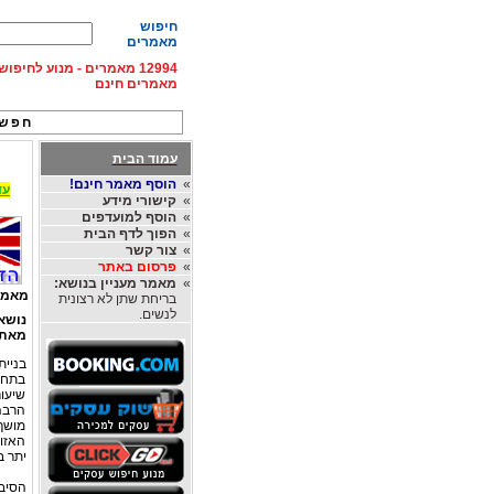
חיפוש
מאמרים
12994 מאמרים - מנוע לחיפ
מאמרים חינם
חפש 
עמוד הבית
»
הוסף מאמר חינם!
עד 15% הנחה על השכרת רכב בחו"ל, מהחברות
»
קישורי מידע
»
הוסף למועדפים
»
הפוך לדף הבית
»
צור קשר
»
פרסום באתר
»
מאמר מעניין בנושא:
מאמר
בריחת שתן לא רצונית
לנשים.
נושא
מאת
בניית
בתחיל
שיעו
הרבה 
מושך 
האזו
יתר ב
הסיב