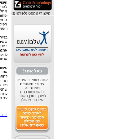
היופי
להני
מחלי
קישורי טקסט (לפרטים)
ופחות
הנשי
הפילו
ראשונ
בניית
ששים 
בגופ
אמנם 
לראו
אנחנו
טיפוח
את ה
להתמי
תהיה 
כלו כ
שהמחו
עתה נ
עד המ
co.il/