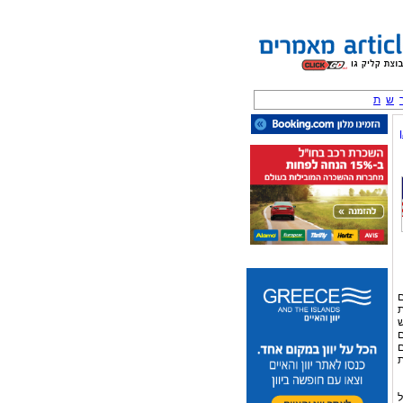
ש
ת
ם
ת
ש
ם
ם
ת
ל