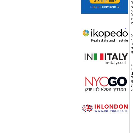
ר
י
י
ל
ס
ה
ל
ף
.
ד
י
ת
ת
,
ר
ש
ת
א