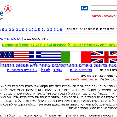
וש מאמרים - פרסום
מאמרים המתחילים באות:
א
ב
ג
ד
ה
ו
ז
ח
ט
י
כ
ל
מ
נ
ס
ע
פ
צ
ק
ר
קישור טקסט ממומן |
לפרסום -לחץ כאן
 הגדולות בעולם, לחצו ל Rentingcar
ים נוספים:
בניית ציפורניים
אקריל
לק ג'ל
ציפורניים מלאכותיות
 המאמר:
בניית ציפורניים
:
אביגיל ולר
שמור מאמר למועדפים
 ציפורניים זהו אחד המקצועות הכי נפוצים במדינתנו הקטנטונת. כמעט בכל פינת רחוב (וג
תו ואמצעיתו) ניתן למצוא טכנאית ציפורניים עם לקוחות סביב לשעון. כל מי שלמד לפחו
ר אחד במנהל עסקים מבין את הכלל הבא: היצע מול ביקוש. או בשפה שכולנו מבינים: י
עסקים לבניית ציפורניים כי יש הרבה נשים שאוהבות לטפח את הציפורניים שלהן. מה בעצ
כל כך הרבה נשים לעסוק בטיפוח הציפורניים בכזאת דבקות? כשחושבים על כך, מעטים ה
רים בגוף שמקבלים התייחסות שווה. אז מה בעצם מביא אשה בעלת הגיון בריא להתעסקו
ציפורניה? הנה לפנינו מספר השערות.
ה הבסיסית והפשוטה ביותר היא עניין היופי. אפשר להתפלסף ארוכות על האבולוציה ש