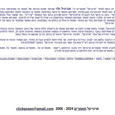
אביגיל ולר
זה נוסף לאתר "ארטיקל" מאמרים ע"י
שאישר שהוא הכותב של מאמר זה ושהקישור בסיו
 הוא לאתר האינטרנט שבבעלותו, מפרסם מאמר זה אישר בפרסומו מאמר זה הסכמה לתנאי השימוש באת
קל", וכמו כן אישר את העובדה ש"ארטיקל" אינם מציגים בתוך גוף המאמר "קרדיט", כפי שמצוי אולי באתר
ם אחרים, מלבד קישור לאתר מפרסם המאמר (בהרשמה אין שדה לרישום קרדיט לכותב). מפרסם מאמר ז
שמאמר זה מפורסם אולי גם באתרי מאמרים אחרים בחלקו או בשלמותו, והוא מאשר שמאמר זה נוסף על יד
"ארטיקל".
"ארטיקל" מצהיר בזאת שאינו לוקח או מפרסם מאמרים ביוזמתו וללא אישור של כותב המאמר בהווה ובעתיד
ם שפורסמו בעבר בתקופת הרצת האתר הראשונית ונמצאו פגומים כתוצאה מטעות ותום לב, הוסרו לחלוטי
אגרי המידע של אתר "ארטיקל", ולצוות "ארטיקל" אישורים בכתב על כך שנושא זה טופל ונסגר.
זו כתובה בלשון זכר לצורך בהירות בקריאות, אך מתייחסת לנשים וגברים כאחד, אם מצאת טעות או שימו
מאמר זה למרות הכתוב לעי"ל אנא צור קשר עם מערכת "ארטיקל" בפקס 03-6203887.
להגיע לאתר מאמרים ארטיקל דרך מנועי החיפוש, רישמו : מאמרים על , מאמרים בנושא, מאמר על, מאמ
, מאמרים אקדמיים, ואת התחום בו אתם זקוקים למידע.
וון
|
אתונה
|
ליסבון
|
גרפולוגיה משפטית
|
כרתים
|
איטליה
|
הזמנת מלון
|
חבל זגוריה
|
הזמנת טיסה
|
השכרת רכב בחו
ארטיקל
מאמרים
2024 - 2006
clickgoseo@gmail.com