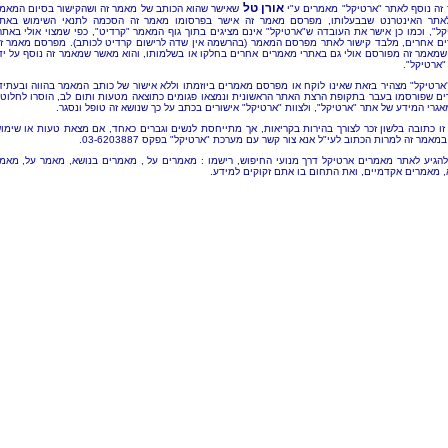
אורן טל
זה נוסף לאתר "ארטיקל" מאמרים ע"י
שאישר שהוא הכותב של מאמר זה ושהקישור בסיום המאמ
אתר האינטרנט שבבעלותו, מפרסם מאמר זה אישר בפרסומו מאמר זה הסכמה לתנאי השימוש באת
קל", וכמו כן אישר את העובדה ש"ארטיקל" אינם מציגים בתוך גוף המאמר "קרדיט", כפי שמצוי אולי באתר
ם אחרים, מלבד קישור לאתר מפרסם המאמר (בהרשמה אין שדה לרישום קרדיט לכותב). מפרסם מאמר ז
שמאמר זה מפורסם אולי גם באתרי מאמרים אחרים בחלקו או בשלמותו, והוא מאשר שמאמר זה נוסף על יד
"ארטיקל".
"ארטיקל" מצהיר בזאת שאינו לוקח או מפרסם מאמרים ביוזמתו וללא אישור של כותב המאמר בהווה ובעתיד
ם שפורסמו בעבר בתקופת הרצת האתר הראשונית ונמצאו פגומים כתוצאה מטעות ותום לב, הוסרו לחלוטי
אגרי המידע של אתר "ארטיקל", ולצוות "ארטיקל" אישורים בכתב על כך שנושא זה טופל ונסגר.
זו כתובה בלשון זכר לצורך בהירות בקריאות, אך מתייחסת לנשים וגברים כאחד, אם מצאת טעות או שימו
מאמר זה למרות הכתוב לעי"ל אנא צור קשר עם מערכת "ארטיקל" בפקס 03-6203887.
להגיע לאתר מאמרים ארטיקל דרך מנועי החיפוש, רישמו : מאמרים על , מאמרים בנושא, מאמר על, מאמ
, מאמרים אקדמיים, ואת התחום בו אתם זקוקים למידע.