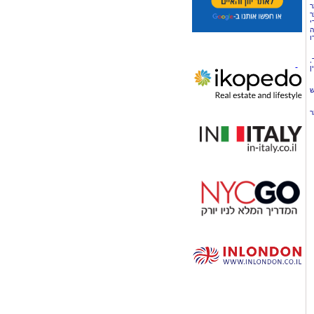
ר
ר
י
ה
ו
,
ן
ש
ר