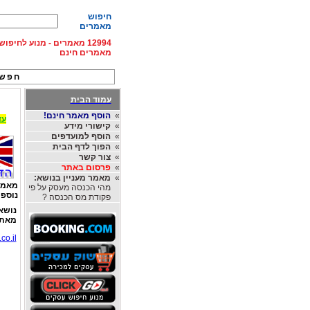
חיפוש
מאמרים
12994 מאמרים - מנוע לחיפ
מאמרים חינם
חפש 
עמוד הבית
»
הוסף מאמר חינם!
עד 15% הנחה על השכרת רכב בחו"ל, מהחברות
»
קישורי מידע
»
הוסף למועדפים
»
הפוך לדף הבית
»
צור קשר
»
פרסום באתר
»
מאמר מעניין בנושא:
מאמר
מהי הכנסה מעסק על פי
נוספי
פקודת מס הכנסה ?
נושא
מאת
co.il/