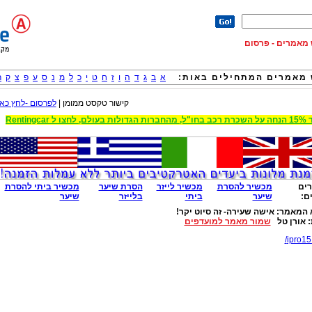
וש מאמרים - פרסום
מאמרים המתחילים באות:
א
ב
ג
ד
ה
ו
ז
ח
ט
י
כ
ל
מ
נ
ס
ע
פ
צ
ק
ר
קישור טקסט ממומן |
לפרסום -לחץ כאן
 הגדולות בעולם, לחצו ל Rentingcar
ים
מכשיר להסרת
מכשיר לייזר
הסרת שיער
מכשיר ביתי להסרת
ם:
שיער
ביתי
בלייזר
שיער
 המאמר:
אישה שעירה- זה סיוט יקר!
:
אורן טל
שמור מאמר למועדפים
ipro15.