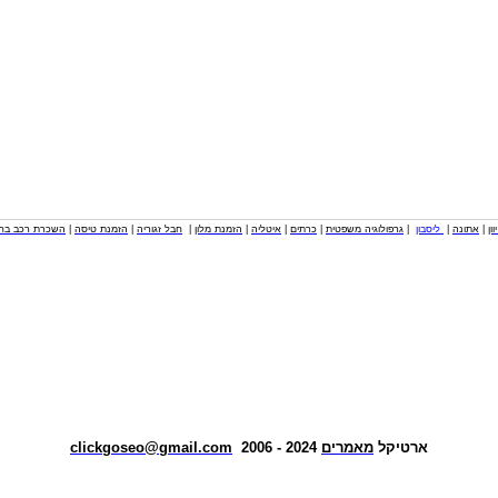
וון
|
אתונה
|
ליסבון
|
גרפולוגיה משפטית
|
כרתים
|
איטליה
|
הזמנת מלון
|
חבל זגוריה
|
הזמנת טיסה
|
השכרת רכב בחו
ארטיקל
מאמרים
2024 - 2006
clickgoseo@gmail.com