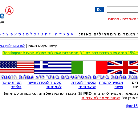
וש מאמרים - פרסום
מאמרים המתחילים באות:
א
ב
ג
ד
ה
ו
ז
ח
ט
י
כ
ל
מ
נ
ס
ע
פ
צ
ק
ר
קישור טקסט ממומן |
לפרסום -לחץ כאן
 הגדולות בעולם, לחצו ל Rentingcar
ים
מכשיר להסרת
מכשיר להסרת
מכשיר להסרת שיער
הסרת שיער
ם:
שיער
שיער ביתי
לצמיתות
בלייזר
 המאמר:
מכשיר לייזר ביתי 15IPRO- העברה טרמית של חום הכי בטוחה לשימוש!
:
אורן טל
שמור מאמר למועדפים
ipro15.