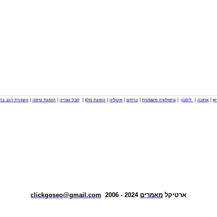
וון
|
אתונה
|
ליסבון
|
גרפולוגיה משפטית
|
כרתים
|
איטליה
|
הזמנת מלון
|
חבל זגוריה
|
הזמנת טיסה
|
השכרת רכב בחו
ארטיקל
מאמרים
2024 - 2006
clickgoseo@gmail.com