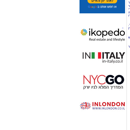
ר
ר
י
ה
ו
,
ן
ש
ר