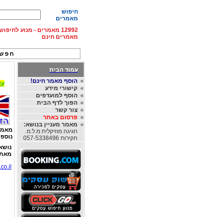
חיפוש
מאמרים
12992 מאמרים - מנוע לחיפ
מאמרים חינם
חפש 
עמוד הבית
»
הוסף מאמר חינם!
עד 15% הנחה על השכרת רכב בחו"ל, מהחברות
»
קישורי מידע
»
הוסף למועדפים
»
הפוך לדף הבית
»
צור קשר
»
פרסום באתר
»
מאמר מעניין בנושא:
מאמר
חגיגה מוזיקלית מ.ל.מ.
נוספי
חקירות 057-5338496
נושא
מאת
co.il/