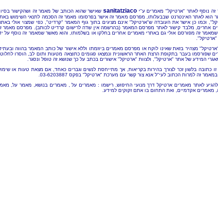
sanitatziaco
זה נוסף לאתר "ארטיקל" מאמרים ע"י
שאישר שהוא הכותב של מאמר זה ושהקישור בסיו
 הוא לאתר האינטרנט שבבעלותו, מפרסם מאמר זה אישר בפרסומו מאמר זה הסכמה לתנאי השימוש באת
קל", וכמו כן אישר את העובדה ש"ארטיקל" אינם מציגים בתוך גוף המאמר "קרדיט", כפי שמצוי אולי באתר
ם אחרים, מלבד קישור לאתר מפרסם המאמר (בהרשמה אין שדה לרישום קרדיט לכותב). מפרסם מאמר ז
שמאמר זה מפורסם אולי גם באתרי מאמרים אחרים בחלקו או בשלמותו, והוא מאשר שמאמר זה נוסף על יד
"ארטיקל".
"ארטיקל" מצהיר בזאת שאינו לוקח או מפרסם מאמרים ביוזמתו וללא אישור של כותב המאמר בהווה ובעתיד
ם שפורסמו בעבר בתקופת הרצת האתר הראשונית ונמצאו פגומים כתוצאה מטעות ותום לב, הוסרו לחלוטי
אגרי המידע של אתר "ארטיקל", ולצוות "ארטיקל" אישורים בכתב על כך שנושא זה טופל ונסגר.
זו כתובה בלשון זכר לצורך בהירות בקריאות, אך מתייחסת לנשים וגברים כאחד, אם מצאת טעות או שימו
מאמר זה למרות הכתוב לעי"ל אנא צור קשר עם מערכת "ארטיקל" בפקס 03-6203887.
להגיע לאתר מאמרים ארטיקל דרך מנועי החיפוש, רישמו : מאמרים על , מאמרים בנושא, מאמר על, מאמ
, מאמרים אקדמיים, ואת התחום בו אתם זקוקים למידע.