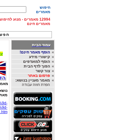
חיפוש
מאמרים
12994 מאמרים - מנוע לחיפ
מאמרים חינם
חפש 
עמוד הבית
»
הוסף מאמר חינם!
עד 15% הנחה על השכרת רכב בחו"ל, מהחברות
»
קישורי מידע
»
הוסף למועדפים
»
הפוך לדף הבית
»
צור קשר
»
פרסום באתר
»
מאמר מעניין בנושא:
מאמר
הפרת חוזה עבודה
נושא
מאת
%9d-
9d-
htm