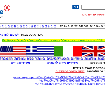
וש מאמרים - פרסום
מאמרים המתחילים באות:
א
ב
ג
ד
ה
ו
ז
ח
ט
י
כ
ל
מ
נ
ס
ע
פ
צ
ק
ר
קישור טקסט ממומן |
לפרסום -לחץ כאן
 הגדולות בעולם, לחצו ל Rentingcar
ים נוספים:
משרדים ניידים להשכרה
משרדים ניידים
 המאמר:
משרדים ניידים
:
sanitatziaco
שמור מאמר למועדפים
galran.ozgroup.co.il/%d7%9e%d7%a9%d7%a8%d7%93%d7%99%d7
%d7%a0%d7%99%d7%99%d7%93%d7%99%d7%
%d7%9c%d7%94%d7%a9%d7%9b%d7%a8%d7%94.