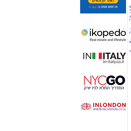
ם
ר
י
ה
ו
,
ן
ש
ר