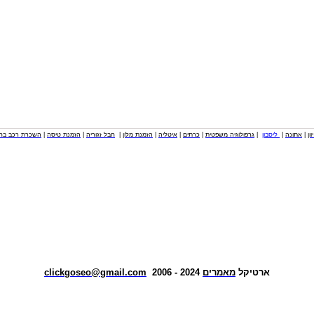
וון
|
אתונה
|
ליסבון
|
גרפולוגיה משפטית
|
כרתים
|
איטליה
|
הזמנת מלון
|
חבל זגוריה
|
הזמנת טיסה
|
השכרת רכב בחו
ארטיקל
מאמרים
2024 - 2006
clickgoseo@gmail.com