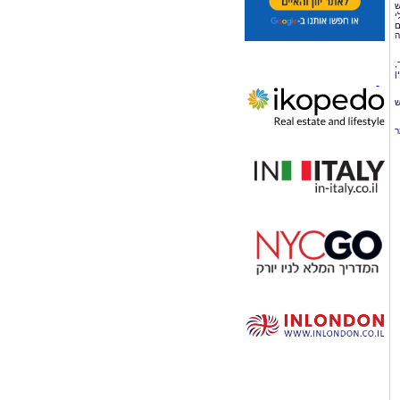
ש
י
ם
ה
,
ן
ש
ר