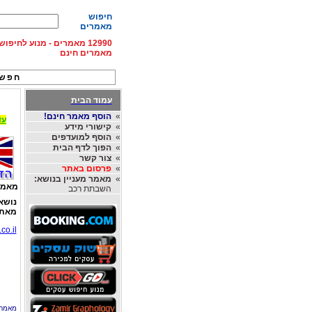
חיפוש
מאמרים
12990 מאמרים - מנוע לחיפ
מאמרים חינם
חפש 
עמוד הבית
»
הוסף מאמר חינם!
עד 15% הנחה על השכרת רכב בחו"ל, מהחברות
»
קישורי מידע
»
הוסף למועדפים
»
הפוך לדף הבית
»
צור קשר
»
פרסום באתר
»
מאמר מעניין בנושא:
מאמר
השבתת רכב
נושא
מאת
o.il/
מאמר 