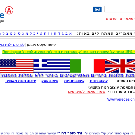
וש מאמרים - פרסום
מאמרים המתחילים באות:
א
ב
ג
ד
ה
ו
ז
ח
ט
י
כ
ל
מ
נ
ס
ע
פ
צ
ק
ר
קישור טקסט ממומן |
לפרסום -לחץ כאן
 הגדולות בעולם, לחצו ל Rentingcar
ים נוספים:
עיצוב חנות
עיצוב חנויות
עיצוב עסק
עיצוב חנות מקצועי
 המאמר:
עיצוב חנות מקצועי
:
ורד סופר דרורי
שמור מאמר למועדפים
www.veredesign.c
ורד סופר דרורי
זה נוסף לאתר "ארטיקל" מאמרים ע"י
שאישר שהוא הכותב של מאמר זה ושהקישו