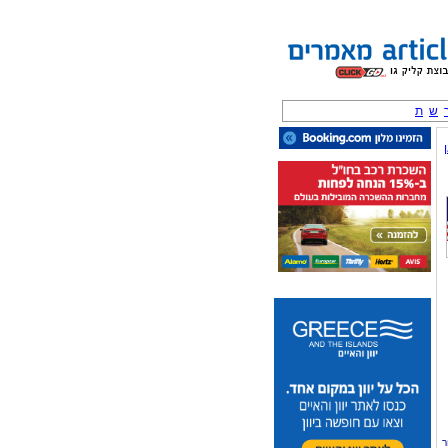
ש
ת
ר