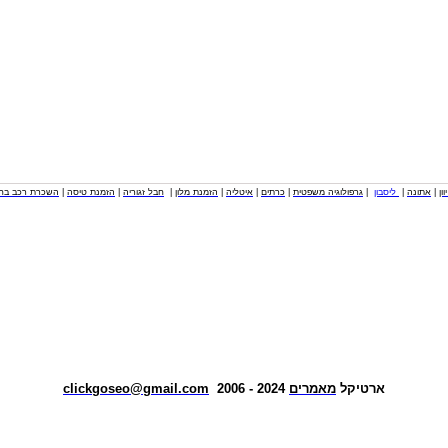
וון
|
אתונה
|
ליסבון
|
גרפולוגיה משפטית
|
כרתים
|
איטליה
|
הזמנת מלון
|
חבל זגוריה
|
הזמנת טיסה
|
השכרת רכב בחו
ארטיקל
מאמרים
2024 - 2006
clickgoseo@gmail.com