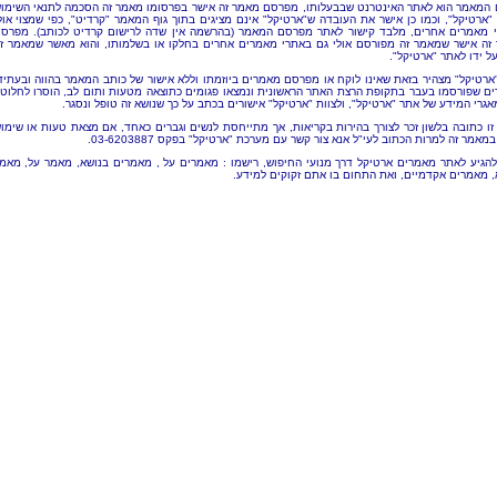
 המאמר הוא לאתר האינטרנט שבבעלותו, מפרסם מאמר זה אישר בפרסומו מאמר זה הסכמה לתנאי השימו
"ארטיקל", וכמו כן אישר את העובדה ש"ארטיקל" אינם מציגים בתוך גוף המאמר "קרדיט", כפי שמצוי אול
 מאמרים אחרים, מלבד קישור לאתר מפרסם המאמר (בהרשמה אין שדה לרישום קרדיט לכותב). מפרס
זה אישר שמאמר זה מפורסם אולי גם באתרי מאמרים אחרים בחלקו או בשלמותו, והוא מאשר שמאמר ז
ל ידו לאתר "ארטיקל".
"ארטיקל" מצהיר בזאת שאינו לוקח או מפרסם מאמרים ביוזמתו וללא אישור של כותב המאמר בהווה ובעתיד
ם שפורסמו בעבר בתקופת הרצת האתר הראשונית ונמצאו פגומים כתוצאה מטעות ותום לב, הוסרו לחלוטי
אגרי המידע של אתר "ארטיקל", ולצוות "ארטיקל" אישורים בכתב על כך שנושא זה טופל ונסגר.
זו כתובה בלשון זכר לצורך בהירות בקריאות, אך מתייחסת לנשים וגברים כאחד, אם מצאת טעות או שימו
מאמר זה למרות הכתוב לעי"ל אנא צור קשר עם מערכת "ארטיקל" בפקס 03-6203887.
להגיע לאתר מאמרים ארטיקל דרך מנועי החיפוש, רישמו : מאמרים על , מאמרים בנושא, מאמר על, מאמ
, מאמרים אקדמיים, ואת התחום בו אתם זקוקים למידע.