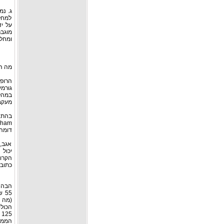
ג. נמ
למחלת
על י
ומחלו
מה הי
הרופא
גורמ
מעקב בן למעלה מ-50
בהתא
דומה במהלך
אגב, 
הקרוב
כתובת האתר: /risk_tbl.htm
הממוחשבת האמ