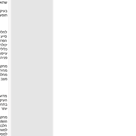
שתאפש
תופעה שהוגדרה כ-tion
לחלק 
סייע
הפרו
יכול
כלילי
עייפו
פניהם
מהיתר
מחלת 
מצב 
מדוע
העיק
בתהלי
יותר 
חלבונ
למסק