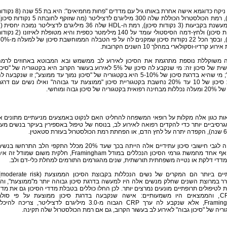
הבה ניקח כדוגמא אישה אחרת באותו גיל עם מדדים "פחות מחמיאים": היא בת 5
סיכון), רמת הכולסטרול הכוללת שלה 300 מיליגרם לדציליטר (מה שזוקף לחובתה 5 נקודות
היא מע
נקודות סיכון) ולחץ-דמה הסיסטולי עומד על 140 מילימטר כספית והיא מטופלת לא
סיכון), ובסך הכל 22 נקודות סיכון שמקנים לה על פי הטבלה הממוחשבת
ירוע קרדיו-וסקולארי במהלך 10 השנים הקרובות.
 משוקללת נוספת מתרגמת את הסיכון לאירוע לב ממשמש ובא המבוטא באחוזים לרמ
הממשית של סיכון זה: מי שנקבע לה סיכון של 5% לאירוע בעשור הקרוב היא בקטגוריה של "סיכ
נמוך"; מי שהיא בדרגת סיכון של 5-10% היא בקטגוריה של "סיכון נמוך עד ממוצע"; זו שנקבעה ל
דרגת סיכון של 10 עד 20% נחשבת בקטגוריית סיכון "ממוצעת עד גבוהה" ואילו נשים עם דרג
ת בקטגוריה של סיכון גבוה ומוחשי.
ות כגון אלה מקלות על רופאי המשפחה להחליט האם לנקוט באמצעים מניעתיים מתונים א
רסיביים יותר כדי להקדים רפואה לאירוע לב, בנוסח של טיפול באספירין בעיקר בנשים מע
הבעיה לגבי חישובי סיכון עתידיים אלה הייתה בכך שעד 20% מכלל התקפי הלב התרחשו בנ
ללא אף אחד מחמשת גורמי הסיכון הנכללים במודל Framingham, חלקית משום שמודל זה א
מדדי דלקת או נטייה משפחתית תורשתית, שנים מהגורמים התורמים למחלת כלי-דם ולב.
בעייתי
 במרוצת השנים שחלק מנשים אלה היו למעשה בדרגת סיכון גבוהה יותר מ"ממוצעת", והי
ת לטיפולים תרופתיים מונעים נמרצים יותר. לכן החלו כוללים בטבלת מדדי הסיכון גם את מד
ה-CRP, והממצאים היו משמעותיים: אישה שנקבעה בדרגת סיכון ממוצעת על פי סול
Framingham, אלא שנקבע לה ערך CRP הגבוה מ-3.0 מיליגרם לדציליטר, צריכה להיכ
ריה של "סיכון גבוה" לאירוע לב בעשור הקרוב, גם אם רמת הכולסטרול שלה תקינה.