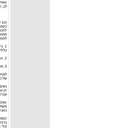
ואפיל
לב, ו
להכח
לענות על 
1. 
כלילי
2. האם שיטות הדמיה אחרות תאפשרנה הערכה טובה יותר של אי-ספיקת לב בנשים אלו?
3. מה התפקיד של אסטרוגנים והורמונים "נשיים" אחרים בהתחוללות מחלת-לב?
למחקר
של כל
נשים 
הן עב
עברו 
נשים 
משתת
כאבי-
כצפוי
ברבות