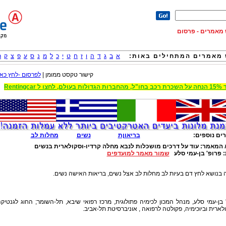
וש מאמרים - פרסום
מאמרים המתחילים באות:
א
ב
ג
ד
ה
ו
ז
ח
ט
י
כ
ל
מ
נ
ס
ע
פ
צ
ק
ר
קישור טקסט ממומן |
לפרסום -לחץ כאן
 הגדולות בעולם, לחצו ל Rentingcar
ים נוספים:
בריאוןת
נשים
מחלות לב
 המאמר:
עוד על דרכים מושכלות לנבא מחלה קרדיו-וסקולארית בנשים
:
פרופ' בן-עמי סלע
שמור מאמר למועדפים
בנושא לחץ דם בעיות לב מחלות לב אצל נשים, בריאות האישה נשים.
 בן-עמי סלע, מנהל המכון לכימיה פתולוגית, מרכז רפואי שיבא, תל-השומר; החוג לגנטיק
לארית וביוכימיה, פקולטה לרפואה , אוניברסיטת תל-אביב.