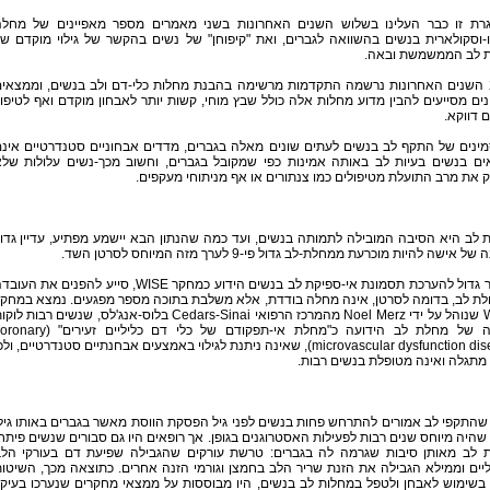
רת זו כבר העלינו בשלוש השנים האחרונות בשני מאמרים מספר מאפיינים של מחל
-וסקולארית בנשים בהשוואה לגברים, ואת "קיפוחן" של נשים בהקשר של גילוי מוקדם ש
 לב הממשמשת ובאה.
ב-20 השנים האחרונות נרשמה התקדמות מרשימה בהבנת מחלות כלי-דם ולב בנשים, וממצאי
ים מסייעים להבין מדוע מחלות אלה כולל שבץ מוחי, קשות יותר לאבחון מוקדם ואף לטיפו
 דווקא.
ינים של התקף לב בנשים לעתים שונים מאלה בגברים, מדדים אבחוניים סטנדרטיים אינ
ים בנשים בעיות לב באותה אמינות כפי שמקובל בגברים, וחשוב מכך-נשים עלולות של
 את מרב התועלת מטיפולים כמו צנתורים או אף מניתוחי מעקפים.
לב היא הסיבה המובילה לתמותה בנשים, ועד כמה שהנתון הבא יישמע מפתיע, עדיין גדו
של אישה להיות מוכרעת ממחלת-לב גדול פי-9 לערך מזה המיוחס לסרטן השד.
מחקר גדול להערכת תסמונת אי-ספיקת לב בנשים הידוע כמחקר WISE, סייע להפנים את הע
ת לב, בדומה לסרטן, אינה מחלה בודדת, אלא משלבת בתוכה מספר מפגעים. נמצא במחק
WISE שנוהל על ידי Noel Merz מהמרכז הרפואי Cedars-Sinai בלוס-אנג'לס, שנשים רבות לו
בצורה של מחלת לב הידועה כ"מחלת אי-תפקודם של כלי דם כליליים זעירים"
microvascular dysfunction disease), שאינה ניתנת לגילוי באמצעים אבחנתיים סטנדרטיים, ולכ
מתגלה ואינה מטופלת בנשים רבות.
התקפי לב אמורים להתרחש פחות בנשים לפני גיל הפסקת הווסת מאשר בגברים באותו גיל
 שהיה מיוחס שנים רבות לפעילות האסטרוגנים בגופן. אך רופאים היו גם סבורים שנשים פיתח
 לב מאותן סיבות שגרמה לה בגברים: טרשת עורקים שהגבילה שפיעת דם בעורקי הל
יים וממילא הגבילה את הזנת שריר הלב בחמצן וגורמי הזנה אחרים. כתוצאה מכך, השיטו
 בשימוש לאבחן ולטפל במחלות לב בנשים, היו מבוססות על ממצאי מחקרים שנערכו בעיק