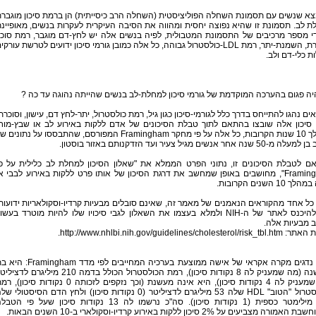
צא שנשים עם תסמונת השחלה הפוליציסטית (השחלה הרב כיסייתית) הן ברמת סיכון מוגבר
 לב. תסמונת זו שהיא נפוצה יחסית ומהווה את הסיבה העיקרית לעקרות בנשים, מאופיינ
די מספר מרכיבים של התסמונת המטבולית, לפיה בנשים אלה יש לחץ-דם מוגבר, רמת סוכ
מוגברת, השמנת-יתר, רמת LDL-כולסטרול גבוהה, כל אלה כמובן גורמי סיכון ידועים לטרשת עורקי
ת כלי-דם ולב.
ה פגום בהערכה המוקדמת של גורמי סיכון למחלת-לב בנשים שהייתה נהוגה עד כה ?
ים נהגו להתייחס בדרך כלל לגורמי-סיכון כגון גיל, רמת כולסטרול, יתר-לחץ דם, עישון, וסוכרת
י סיכון אלה שובצו בהתאם לתוך טבלת הסיכונים של אדם ללקות באירוע לב או שבץ-מוח
במהלך 10 שנות הקרובות, כל אלה על פי מחקר Framingham המפורסם, שהתבססו על נתונים 
 שנה אחר אנשים מגיל צעיר ועד הזדקנותם באזור בוסטון.
ם לטבלת הסיכונים זו, נתוני הפרט הממלא את "שאלון הסיכון למחלת לב כלילית על פ
Framingham", מחושבים באופן שמחשב את דרגת הסיכון של אותו פרט ללקות באירוע לבבי א
 10 השנים הקרובות.
כל אחד מהקוראים הנאמנים של מאמר זה, שאינם סובלים מבעיות קרדיו-וסקולאריות ידועות
יכול להיכנס לאתר של ה-NIH ולמלא בעצמו את השאלון לגבי סיכויו שלו להיות מוטרד בעשו
 מבעיות אלה.
http://www.nhlbi.nih.gov/guidelines/cholesterol.
הבה נדגים מקרה אקראי של אישה ממוצעת בערכיה המחייבים לפי מדד mingham
55 שנה (מה שמעניק לה 8 נקודות סיכון), רמת הכולסטרול הכולל בדמה 210 מיליגרם לדצ
(מה שמעניק לה 4 נקודות סיכון), היא אינה מעשנת (וכך נזקפים לזכותה 0 נקודות סיכון)
הכולסטרול "הטוב" HDL שלה 53 מיליגרם לדציליטר (0 נקודות סיכון) ולחץ הדם הסיסטולי ש
125 מילימטר כספית (1 נקודות סיכון). סה"כ נרשמו לה 13 נקודות סיכון שעל פי הט
ורה מצביעים על 2% סיכון ללקות באירוע קרדיו-וסקולארי ב-10 השנים הבאות.