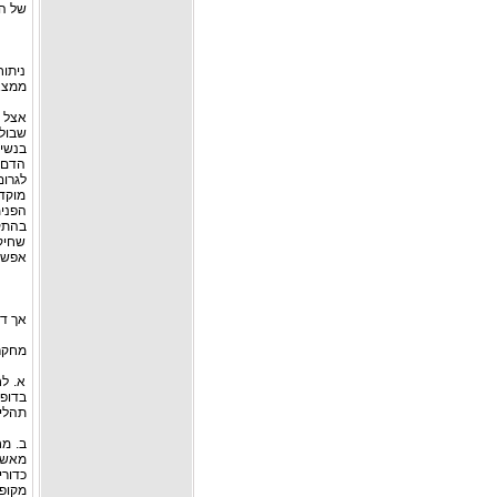
של ה
ניתו
ממצאי
בנשי
הדם, 
לגרום
מוקד
בהתקפ
שחיק
אפשרי
אך דל
מחקר WISE שפך אור על מספר גורמי סיכון ל
א. לח
בדופן
תהליכ
מאשר
כדור
מקופ