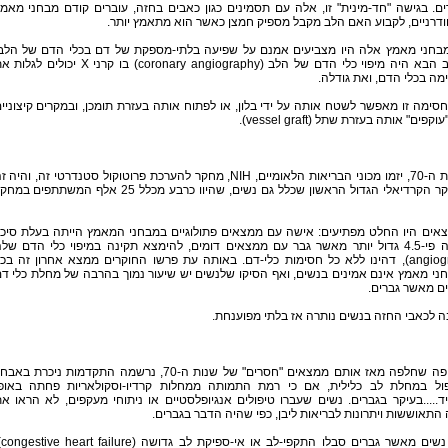
ם. בגישה "חד-מינית" זו, אלה עם תסמינים כגון כאבים בחזה, עוברים קודם מבחני מאמ
דרניים, לקבוע האם הלב מקבל מספיק חמצן כאשר הוא מתאמץ יותר.
בחני מאמץ אלה היו מצביעים אמנם על שפיעה בלתי-מספקת של דם בכלי הדם של הלב
השלב הבא היה מיפוי כלי הדם של הלב (coronary angiography) בו קרני X יכולים לג
ה בכלי הדם, ואת גודלה.
 חסימה זו מאפשר לשטח אותה על ידי בלון, או לפתוח אותה בעזרת תומכן, ובמקרים קיצוניי
וקפים" אותה בעזרת שתל (vessel graft).
בשנות ה-70, יזמו מכוני הבריאות הלאומיים, NIH, מחקר להערכת פרוטוקול סטנדרטי זה, והיה 
המחקר הקרדיאלי הגדול הראשון שכלל גם נשים, שהיוו כרבע מכלל 25 אלף המשתתפים ב
אים היו החלט מפתיעים: אישה עם ממצאים פתולוגיים במבחני המאמץ הייתה בעלת סיכו
הגבוה פי-4.5 גדול יותר מאשר גבר עם ממצאים דומים, להימצא תקינה במיפוי כלי הדם של
(angiogram), דהינו ללא כל חסימות כלי-דם. באותה עת פרשו החוקרים ממצא אחרון זה בכ
י מאמץ אינם אמינים בנשים, ואף הסיקו שלנשים יש שיעור נמוך בהרבה של מחלת כלי ד
ים מאשר גברים.
 לכאבי החזה בנשים נותרה אז בלתי מפוענחת.
בתקופה שחלפה מאז אותם ממצאים "חסרים" של שנות ה-70, נרשמה התקדמות ניכרת באבח
פול במחלת לב כלילית, אם כי רמת התמותה ממחלות קרדיו-וסקולאריות פחתה באופ
.....בעיקר בגברים. נשים שעברו טיפולים אנגיופלסטיים או ניתוחי מעקפים, לא הראו א
התאוששות ויתרונות לבריאות ליבן, כפי שהיה הדבר בגברים.
יותר נ