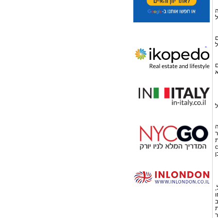
ה
ל
ם
ל
ם
א
ל
ובדה
ר
קות
 (coronary
ן
,
ו
ב
ת
ר