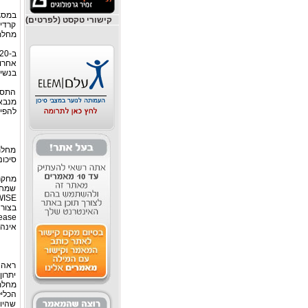
במסג
קישורי טקסט (לפרטים)
קרדיו
מחלת
אחרונ
בנשים
התסמ
מנבא
להפיק
מחלת 
סיכונה 
שמחל
אינה 
ראה ש
יתרון
מחלת
הכליל
שהיו