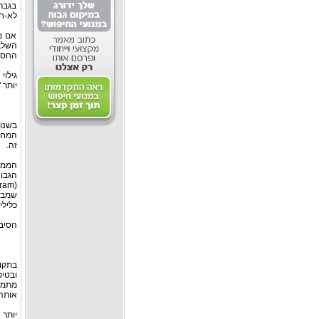
בגברי
לא-חו
אם מ
החסימ
גילוי
יותר "ע
זה.
הממצ
שמבחנ
כלילי
הסיבה
ובטי
מתמיד
אותה 