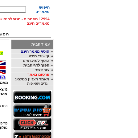
חיפוש
מאמרים
12994 מאמרים - מנוע לחיפ
מאמרים חינם
חפש 
עמוד הבית
»
הוסף מאמר חינם!
עד 15% הנחה על השכרת רכב בחו"ל, מהחברות
»
קישורי מידע
»
הוסף למועדפים
»
הפוך לדף הבית
»
צור קשר
»
פרסום באתר
»
מאמר מעניין בנושא:
מאמר
יעדים ושאיפות
נושא
מאת
כתבה 
פרופ'
מולקו