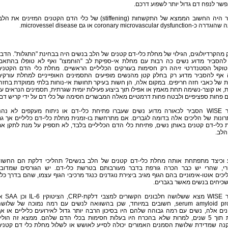
ר לנפח דם גדול יותר לשפוע דרכם.
בעיקר היה החשוב הממצא של התקשחות (stiffening) של כלי הדם הקטנים המזינים את הל
coronary microvascular dysfunc או גם microvessel disease.
מהקרדיולוגים, הגילוי של מחלת כלי-דם קטנים של הלב בנשים היה בבחינת "התגלות". הדב
 להסביר מדוע נשים כה רבות עם מחלת אי-ספיקת לב "הוחמצו" ואף לא טופלו בהתאם
טוקול הסטנדרטי זיהה רק חסימות בעורקים הכליליים הראשיים. מחלת כלי הדם הקטני
ה אף להסביר מדוע רק בחלק קטן מהנשים מופיעים התסמינים האופייניים למחלת עורקי
ת של כאבי חזה חריפים. במקום אלה, הן חשות בעיקר תחושת אי-נוחות בלתי ממוקדת בחזה
ת, או קוצר-נשימה תחת מאמץ או אפילו תוך ביצוע פעילות יומית שגרתית, תסמינים הנראים ע
 פחות ספציפיים ולבטח פחות דרמטיים מאלה המבשרים חסימה של כלי דם על ידי קריש דם.
מחקר WISE הסביר לכאורה מדוע נשים שעברו פתיחת כלי-דם או ניתוח מעקפים לא נהנ
ונות של הליכים אלה בדומה לגברים. אם מתרחשת בו-זמנית מחלת כלי-דם כליליים אך ג
כלי-דם קטנים באותן נשים, פתיחת כלי הדם הכליליים בלבד, לא תספיק על מנת לתקן א
הלב.
 וכיצד מתפתחת אותה מחלת כלי-דם קטנים של הלב בנשים? תהליכי דלקת הם החשו
רי, שהרי יש כבר הכרה גורפת בדבר מעורבותם בטרשת כלי-דם. יש הגורסים שמדוב
כים אוטו-אימוניים בהם הגוף מגיב ביצירת נוגדנים כנגד מרכיבי הגוף עצמו, שהם בדרך כל
שכיחים בנשים מאשר בגברים.
מחקר WISE מצא ששלושה חלבונים הקשורים למצבי דלקת
serum amyloid protein, חשובים במיוחד, שכן בהשוואה לנשים עם רמה נמוכה של שלוש
ים אלה, נשים עם רמה גבוהה שלהם היו בסיכון הרבה יותר גדול לאירועים כליליים או א
למוות תוך 5 שנים, למרות שלא בהכרח היו בעלות חסימות בכלי הדם שלהם. ממצא זה הולי
נה שמדידת שלושת הסמנים האמורים יכולה לסייע לאושש או לשלול מחלת כלי דם קטני