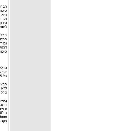
לחוות א
טבלה
סיכון של 20% ומעלה נכללות מבחינה רפואי
טבלא
אף אג
גיל 65 שנה), הקפדה יתרה על לחץ הדם, או הפחתת רמת הכולסטרול בעזרת סטאטין.
כולל 
התברר
זכאיו
בקטגו