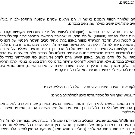
לב בנשים.
חים שלאחר המוות תומכים בגישה זו. הם מראים שנשים שנפטרו מהתקפי-לב הן בעלו
ם פתולוגיים שונים מאלה שמוצאים בגברים.
אצל הגברים נוטה הרובד הטרשתי (plaque) להיווצר על ידי הצטברויות מקומיות-נקודתי
שבולטות לחלל הפנימי (lumen) של כלי הדם, או שהרובד הטרשתי מתחפר לתוך קיר כלי הדם
ם לעומת זאת, הרובד הטרשתי מפוזר באופן בלתי אחיד סביב השטח הפנימי של דופן כל
שמתאים יותר לתהליך דלקת כרונית. כאשר תוצרי תהליך דלקתי נעים בזרם הדם, הם עלולי
 להתקלפותם של תאים בדופן הפנימית של כלי הדם, וכך נוצרים תנאים המקלים על היווצרו
ים להיווצרות רבדים טרשתיים קטנים עמוסים בכולסטרול. רבדים אלה מקשיחים את הדופ
הפנימית של כלי הדם בנשים, באופן שאינו גורם לקרע (rupture) כפי שמתרחש בדרך 
י-לב בגברים, אלא גורם דווקא לתהליכי שחיקה בדופן כלי הדם בנשים. בניסיון לתקן תהליכ
ה אלה, ממריץ את התהליך הדלקת ומעודד יצירת קרישי-דם זעירים, שהם גורמי סיכו
ים להתקפי-לב בנשים הנובעים ממחלת כלי-דם קטנים.
קת אינה הסיבה היחידה לאי-תפקוד של כלי דם כליליים זעירים.
מחלת לב בנשים:
ץ-דם מוגבר בנשים לפני חידלון הווסת, ובמיוחד בנשים צעירות, שכן הוא גורם לנזק בתאי
 הפנימית של כלי דם כליליים, וכך נוצר גירוי של תאי מערכת החיסון שמזינים ומעודדי
י-דלקת.
ב. מחקר WISE מצא גם שנשים הסובלים מחסר-דם (אנמיה) הן בעלות סיכון גבוה יותר למחלות ל
 נשים בהן רמות תקינות של המוגלובין. ההיגיון כאן נראה פשוט: ככל שיש לאישה פחו
יות דם אדומות ופחות המוגלובין (החלבון הנושא חמצן) אספקת החמצן לשריר הלה תימצ
חת.