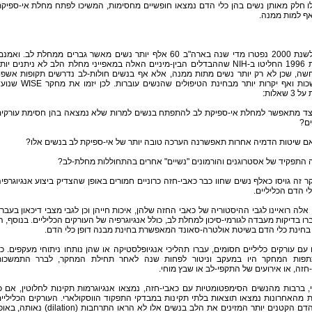
ו חלק מאותן נשים בהן כלי הדם נמצאו חופשיים מחסימות, המשיכו לפתח מחלת אי-ספיק
אף למות ממנה.
נכון לשנת 2000 נפטרו מדי שנה בארה"ב 60 אלף יותר נשים מאשר גברים ממחלת לב. ואמנ
בשנת 1996 החליטו ב-NIH שההבדלים הבין-מיניים האלה במאפייני מחלת הלב לא ניתנים יות
שה, שכן לא רק יותר נשים מתות ממנה, אלא אף בנשים חולות-לב נדרשים תקופות אשפו
ממושכות ואף יקרות יותר מבחינת הטיפולים שהנשים עוברות. לכן יזמו את מ
3 שאלות:
כיצד מתאפשר למחלת אי-ספיקת לב להתפתח בנשים למרות שלא נמצאה בהן חסימת עורקי
ים?
 זה גויסו כאלף נשים שחוו כבר כאבי-חזה כרוניים חמורים באופן שהצדיק ביצוע אנגיוגרפי
י הדם הכליליים.
אלה רואיינו לגבי ההיסטוריה של כאבי החזה שלהן, איכות חייהן וכן לגבי מצבי דיכאון בעברן
רו בדיקות מעבדה לגורמי-סיכון למחלת לב, כולל אנגיוגרפיה של העורקים הכליליים. בנוסף, ה
בחינת כלי הדם בשיטת אולטרה-סאונד המאפשרת בחינת מבנה דופן כלי הדם.
עם עורקים כליליים חסומים, עברו תהליכי אנגיופלסטיקה או שהן נותחו ניתוחי מעקפים. כ
פות המחקר היו במעקב וניטור לפחות שנה לאחר תחילת המחקר, לברר התמשכות
חזה, או אירועים של התקפי-לב או שבץ מוחי.
, ברבות מהנשים הסימפטומטיות עם כאבי-חזה, נמצאו אנגיוגרמות תקינות לחלוטין, אם כ
 מהאחרונות נמצאו תוצאות בלתי תקינות במבדקי התפקוד הווסקולארי. העורקים הכליליי
וכלי הדם הקטנים יותר המזינים את הלב בנשים אלו לא הראו התרחבות (dilation) נאותה