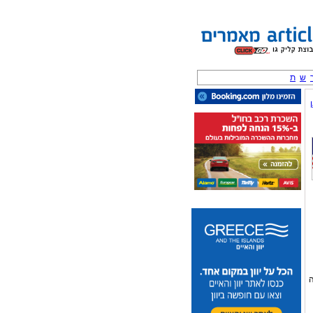
ש
ת
ה