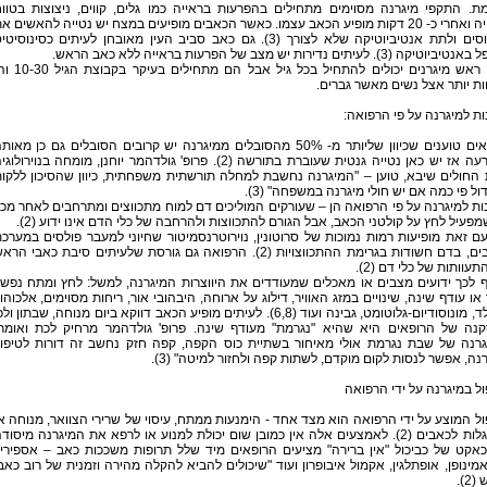
ת. התקפי מיגרנה מסוימים מתחילים בהפרעות בראייה כמו גלים, קווים, ניצוצות בטוו
הראייה ואחרי כ- 20 דקות מופיע הכאב עצמו. כאשר הכאבים מופיעים במצח יש נטייה להאשים א
הסינוסים ולתת אנטיביוטיקה שלא לצורך (3). גם כאב סביב העין מאובחן לעיתים כסינוסיט
יקה (3). לעיתים נדירות יש מצב של הפרעות בראייה ללא כאב הראש.
כאבי ראש מיגרנים יכולים להתחיל בכל גיל אבל הם מתחילים 
ת יותר אצל נשים מאשר גברים.
ת למיגרנה על פי הרפואה:
הרופאים טוענים שכיוון שליותר מ- 50% מהסובלים ממיגרנה יש קרובים הסובלים גם כן מאות
ההפרעה אז יש כאן נטייה גנטית שעוברת בתורשה (2). פרופ' גולדהמר יוחנן, מומחה בנוירולוג
החולים שיבא, טוען – "המיגרנה נחשבת למחלה תורשתית משפחתית, כיוון שהסיכון ללקו
ול פי כמה אם יש חולי מיגרנה במשפחה" (3).
ת למיגרנה על פי הרפואה הן – שעורקים המוליכים דם למוח מתכווצים ומתרחבים לאחר מכן
פעיל לחץ על קולטני הכאב, אבל הגורם להתכווצות ולהרחבה של כלי הדם אינו ידוע (2).
ם זאת מופיעות רמות נמוכות של סרוטונין, נוירוטרנסמיטור שחיוני למעבר פולסים במערכ
העצבים, בדם חשודות בגרימת ההתכווצויות (2). הרפואה גם גורסת שלעיתים סיבת כאבי הר
תעוותות של כלי דם (2).
 לכך ידועים מצבים או מאכלים שמעודדים את היווצרות המיגרנה, למשל: לחץ ומתח נפשי
או עודף שינה, שינויים במזג האוויר, דילוג על ארוחה, היבהובי אור, ריחות מסוימים, אלכוהו
שוקולד, מונוסודיום-גלוטומט, גבינה ועוד (6,8). לעיתים מופיע הכאב דווקא ביום מנוחה, שבתון ול
נה של הרופאים היא שהיא "נגרמת" מעודף שינה. פרופ' גולדהמר מרחיק לכת ואומר
גרנה של שבת נגרמת אולי מאיחור בשתיית כוס הקפה, קפה חזק נחשב זה דורות לטיפו
נה, אפשר לנסות לקום מוקדם, לשתות קפה ולחזור למיטה" (3).
ל במיגרנה על ידי הרפואה
ל המוצע על ידי הרפואה הוא מצד אחד - הימנעות ממתח, עיסוי של שרירי הצוואר, מנוחה א
הסתגלות לכאבים (2). לאמצעים אלה אין כמובן שום יכולת למנוע או לרפא את המיגרנה מיסוד
כאקט של כביכול "אין ברירה" מציעים הרופאים מיד שלל תרופות משככות כאב – אספירין
ינופן, אופתלגין, אקמול איבופרון ועוד "שיכולים להביא להקלה מהירה וזמנית של רוב כאב
2).