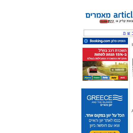
ש
ת
,