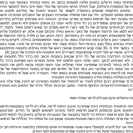
פחתת כמות הרעלים בתאים מלווה לפעמים בכאב ואי נוחות במיוחד כשהגוף מצוי ברמו
ת של טוקסמיה (רעילות), אבל תהליך הניקוי והטיהור של נוזלי הגוף חיוני ביותר להמשך החיי
10). התאים והרקמות שואפים בהתמדה לשמור על הטוהר והזכות של נוזליהם ולמנוע א
ונותם ומותם המוקדם. יחד עם זאת מתגלה שמערכת העצבים של הסובלים ממיגרנה רגיש
ות נמוכות יותר של תרופות וחומרים מגרים אחרים. ההנחה היא שקיימים הבדלים בחדירו
ם של הקרומים שמפרידים בין כלי הדם לתאי המח בין אנשים רגישים ולא רגישים. למעש
כים הביוכימיים שיוצרים את כל סוגי כאבי הראש מקלים עד קשים דומים מאוד. כלומר, ל
הוא לסווג את הדרגות השונות של כאבי הראש כאילו סיבתם שונה אלא, יש להסתכל עליה
 של סימפטומים השונים זה מזה רק בחומרתם. דרגת הכאב אם כן תלויה ברמת הרגישות ש
למשככי כאב ורעלים ורמת ההרעלה בגופו. על כן שאר הסימפטומים: בחילה, ליקויים בראיי
ורת נגרמים בגלל מצב ביוכימי-רעלי בסיסי קשה יותר ואינם מעידים על סיבה שונה באופ
מהותי. במשך יותר מ -30 שנה קבעו הרופאים שכאבי ראש של מתח נגרמים כתוצאה מהתכווצו
ירים. עכשיו יש יסוד להניח שהתכווצות השרירים היא התוצאה ולא הסיבה של הכאב (9).
מיגרנה ההרחבה והכיווץ של כלי הדם שבאים בעקבות הכאב הם בדרך כלל התוצאה ש
 ולא הגורמים לכאב. כאבי מתח הינם חלשים יותר פחות חמורים והם מופיעים בדרך כל
 לחץ בניגוד למיגרנה שמופיעה אחרי שהלחץ עבר והגוף מנסה עכשיו לתקן את הנזקי
ות את עצמו. כיוון שמדובר כאן בסך הכל על הפרשי זמן קצרים במועד ההתרחשות של שת
ות אין לראות בהן כנובעות מגורמים שונים באופן יסודי. העובדה היא שעל פי ניסיוננו כול
לים בהצלחה באותה מידה באמצעות ההיגיינה הטבעית.
 פי שגורמים רבים יכולים לעורר או להחמיר את תופעת המיגרנה יש להבין שכל אלה אינ
 האמיתית להיווצרות ההתקף מיסודו. המצב הביוכימי הכללי הירוד של התאים הוא האחרא
נה.
ת וטיפולים אינם מובילים לריפוי אמיתי וסופי
ה הרפואית הבסיסית הינה שמיגרנה איננה ניתנת לריפוי, אלא רק לדיכוי באמצעות תרופו
. רופאים אינם מהססים לרשום תרופות לחולי מיגרנה לשימוש למשך כל החיים. הפרוטוקו
 של מתן תרופות רעילות כדי לטפל בתוצאה של הצטברות הרעלים בתאים בלי לנסות לזהו
ר את גורמי המחלה הינה גישה מוטעית ומטעה שמצביעה על אוזלת היד הכללית של הרפוא
בית.
י אני יכול להציע למטופלי גישה שונה שמשחררת אותם מהתלות בתרופות הרעילות תוך זמ
יותר באמצעות סיגול אורח חיים ותזונה שפויים ומותאמים לגוף האדם.