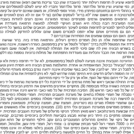
לרופא שיציע לו תרופות רעילות יותר (העובדה שהן כבר צריכות מרשם רופא) וגורמות מיגרנ
, כפי שהציע וציין פרופ' גולדהמר. פרופ' גולדהמר וחבריו לא יציעו לעולם למטופליהם שינו
 בהרגלי חייהם ובתזונתם כפיתרון מידי, מהיר וסופי למחלה, או משום שאינם יודעים על קיומ
טרנטיבה זו או משום שזה "לא בריא" לעסקים שלהם (צר לי אם זה לא נעים לאוזניים ש
ו). הרופאים מחפשים גורמים ספציפיים כגורמי המיגרנה ואינם רוצים להודות בעובד
ונה המערבית רובה ככולה היא הגורם העיקרי למחלה. למעשה הרפואה מעודדת את
פלים להיפך למכורים לתרופות וסמים לשיכוך הסימפטומים, הכאבים שלהם במשך כל חייה
ף הם גם מזהירים אותם שלא יהפכו למכורים משום שהם עלולים להזדקק לגמילה כמ
מנים. האם הם עצמם שומעים את הסתירות שבדבריהם ?
דעת שתרופות אלה הן כולן חומרים כימיים רעילים, והרפואה מודה בזה. ברור שגישה ז
דת את המטופל ללכת בדרך "הקלה" ולטפל אך ורק בסימפטום, כעזרה ראשונה, איננה נוגע
ם בשורש הבעיה ואין לה שום סיכוי לרפא את המחלה לצמיתות. אין לשכוח שעם השני
ות הורסות את הכבד והכליות וגם מעודדות התפתחות של מחלות כרוניות נוספות כמו דלק
 וסרטן.
ההיגיינה הטבעית איננה מציעה לעולם לטפל בסימפטומים, לא על ידי תרופה כימית ולא ע
רופה "טבעית" כביכול, הומיאופתית או אחרת. התעלמות מגורם הבעיה היא חסרת היגיון וטע
ל לסבל רב יותר. יש להבין שכל כאב בגוף שסיבתו איננה ידועה נגרם בבסיסו מעודף הרעלים
 זה הוספת רעלים חדשים היא ההיפך ממה שדרוש לגוף. לא ניתן להפחית את גורם המחלה
ה, על ידי זיהום נוסף של הגוף, אלא אך ורק על ידי ניקויו מהזיהום.
ריה הרגילה שכאבי ראש של מתח נגרמים על ידי הרחבת כלי דם ומיגרנות נגרמות על יד כיוו
כלי דם הוכחה כשגויה ובלתי מבוססת (9). מחקרים אחרונים מדגישים את הדמיון הביוכימי בתהלי
היצירה של כל סוגי כאבי הראש (9). הסיבה המרכזית של כל סוגי כאבי הראש הינה אגירה מוגזמ
י נסבלת של חומרי פסולת בתאים של מערכת העצבים המרכזית. חומרי פסולת כימיים אל
גורמים
גם שחומרי פסולת מגרים כמו ניטריטים, חומצת שתן, חומצה קרבולית, פטומאטין וחומרי
מגרים נוספים מופרשים ממערכת העצבים וכלי הדם (10). ממצאים ביוכימיים אלה מאששים 
דה שבשעת מיגרנה/כאב ראש מואץ תהליך הניקוי מרעלים של מערכת העצבים המרכזית. י
 שגופנו מתקיים בין היתר כיוון שהוא מבצע בקביעות תהליכים ביוכימיים מורכבים, קבועי
פים של ניקוי של התאים מהרעלים המצטברים בהם עקב חילוף החומרים של התא ועק
החדרת כ- 7000 חומרי רעל לגוף מבחוץ שמקורם ב- צמחי רעל, חומרי פיח עשן, אלכוהול, חומר
ריסוס והדברה, חומרי שימור, צבע וטעם כימיים ועוד (10). מנגנון ביולוגי מופלא זה איננו מפס
 אפילו לשנייה אחת במהלך כל החיים ולמעשה ביעילותו תלויים חיינו. יש להבין שתהליך ז