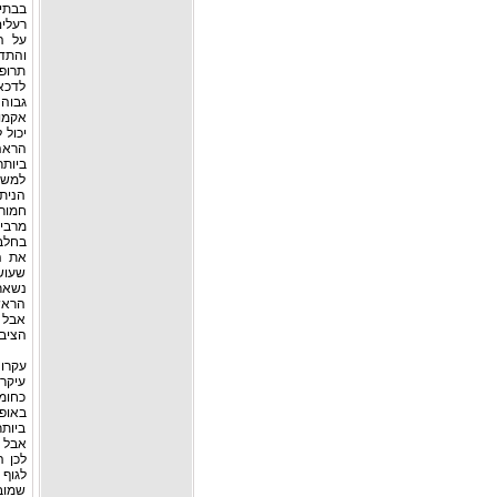
בבתי 
על ה
והתד
תרופ
לדכא 
יכול 
הראה
למשל 
הניתנ
חמורי
מרבית
בחלבו
את ה
שעושו
נשארי
הראש.
אבל א
הציבו
עקרונ
עיקר
כחומר
באופ
ביותר
אבל ר
לכן 
לגוף 
שמובי