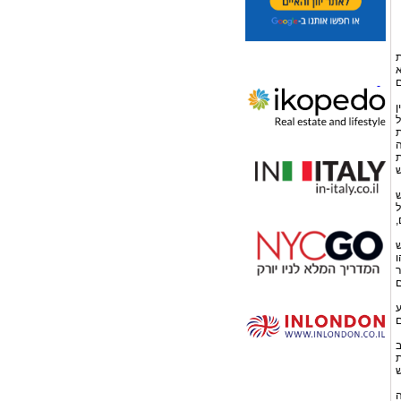
ת
א
ם
ן
ישראל
וכלוסיית
ה
ב התחלת
ש
ש
ל
,
ש
ו
ר
ם
ע
גרנים
ב
ת
ש
ה