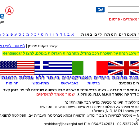
וש מאמרים - פרסום
מאמרים המתחילים באות:
א
ב
ג
ד
ה
ו
ז
ח
ט
י
כ
ל
מ
נ
ס
ע
פ
צ
ק
ר
קישור טקסט ממומן |
לפרסום -לחץ כאן
 הגדולות בעולם, לחצו ל Rentingcar
ים נוספים:
בריאות
כאבי-ראש
מתח-נפשי
תרופות
 המאמר:
מיגרנה – בעיה בריאותית מכאיבה אבל פשוטה שניתנת לריפוי בזמן קצר
:
ד"ר ערן אשחר N.D, M.P.H, נטורולוג
שמור מאמר למועדפים
 ללימודי היגיינה טבעית, מדעי הבריאות והתזונה
 טבעי ועצמי של מחלות פנימיות באמצעות גישת ההיגיינה הטבעית
ר N.D, M.P.H, נטורולוג
M.P.H – מוסמך לבריאות הציבור ומדעי הרפואה (מהאוניברסיטה העברית י-ם, הפקולטה לרפואה
)
054
E.M:
eshkhar@bezeqint.net