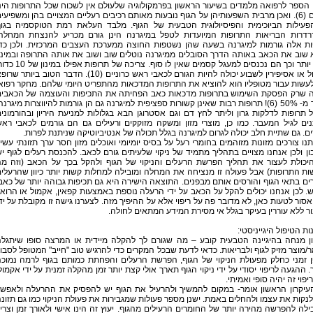
הספר לרפואה מלמדים בשיעור הראשון בפרמקולוגיה שלעולם אין לשכוח שכל התרופות הינ
רעלים (6). ואכן מרבית השפעותיהן על הגוף נובעות מאותם רכיבים רעליים המצויים בהן ומשפיעי
פעילות הביוכימית והפיסיולוגית הטבעית של הגוף. מלבד העלאת רמת הטוקסמיה בגו
רדרות הבריאות התרופות המיועדות לטפל במיגרנה הינן גורם מכריע להנצחת המחלה
ות אלה גורמות למיגרנה בשעה שהן נשטפות החוצה ממערכת העצבים המרכזית. ולכן כד
שוב את הכאב באותה הדרך הסובלים ממיגרנה נוטלים שוב ושוב את אותה התרופה ובמינו
גבוה יותר וכך הם נכנסים למעגל קסמים שאין לו סוף. צריכה של תרופות אפיל
אקמול או אסיפירין לשבוע יכולה להיות הגורם לכאבי ראש כרוניים (10). הדבר הטוב ביותר ש
לעשות עבור מטופליו הוא להוציא את התרופות המדכאות מהתפריט היומי שלהם. מחקר רפוא
 שרק הפסקת השימוש בתרופות מדכאות כאב הפחיתה את התכיפות והעוצמה של הכאבי
ביותר מ- 50% (6)! תרופות רבות שאינן קשורות ספציפית למיגרנה גם הן גורמות להיווצרות מיגרנה
תרופות לדלקות גרון וליתר לחץ דם וגם אסטרוגן הבא בגלולות למניעת היריון ובהורמוני
ים לגיל המעבר. כמו כן, מוצרי מזון ומשקה מזוקקים ורעילים גם הם גורמים לכאבי רא
ם. גם שתיית חלב יכולה לגרום למיגרנה בגלל תכולה של אנטיביוטיקה שניתנת לפרות.
נו צורכים מזונות מזוהמים בחומרי רעל על בסיס יומיומי ואוכלים מזון חסר ערך תזונתי עשי
ן ולכן אנחנו מצויים בתהליך מתמיד של ניקוי שלעיתים גורם לכאב. להכנסת רעלים לגוף י
יכולת לעצור את תהליך הפרשת הרעלים והניקוי של הגוף ולהקל בכך על הכאב (וזה מ
ת התרופות) אבל פעולה זו מנציחה את המחלה ומובילה למחלות קשות יותר כיוון שהרעלי
ם בתאי הגוף והורסים אותם מבפנים. התוצאה הישירה היא גם תכיפות גבוהה יותר של כאב
 לכן אנחנו יכולים להקל על הכאב על ידי הרעלה נוספת באמצעות קפאין, אקמול או הרואי
סור לטעות כאן, לא מדובר פה על ריפוי אלא על ההיפיך מזה. לצערנו גישה זו מקובלת על יד
ר ללא עוררין בעיקר בגלל אי מסירת המידע המתאים לחולה.
ות הטיפול היגייניסטי:
ון מנחה בהיגיינה הטבעית קובע – מה שגורם לך להקלה מיידית או המרצה סופו שיתגל
/מוצר מזיק לגוף ולבריאות. כדאי לדעת שבכל המקרים כדי להרגיש טוב "חייב" המטופל לסבו
ן זמני כחלק מפעולת הניקוי של הגוף, הפרשת הרעלים והפחתת כמותם בגוף לרמה נמוכ
. ההגעה לריפוי יסודי על ידי ניקוי הגוף תארך אולי קצת יותר זמן מהקלה זמנית על ידי אקמול
יפוי זה יהיה סופי ואמיתי.
העיקרון הראשון אומר- במקום להמשיך ולהרעיל את הגוף יש להפסיק את ההרעלה ולאפש
לנקות את עצמו ולהחלים באמת. ישנן מספר פעולות שמגבירות את פעולת הניקוי כמו גם תזונ
לה להפרשה מהירה יותר של החומרים הרעילים מהגוף. יעוץ זה הינו אישי ולאורך זמן וצרי