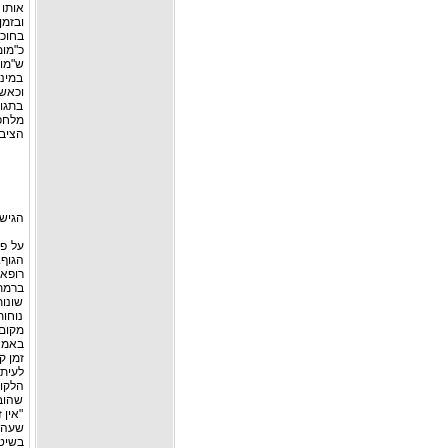
אותו 
ובזמ
בחוכ
כ"מו
ש"מומ
במינו
וכאש
בתגוב
מלחפש
הציבו
הגישה
על פי
הגוף.
רופאי
שונות
נוחות
באמצ
זמן ק
לעית
הלקו
שהובי
"אין 
שעה.
בשיטה