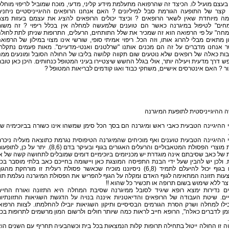
בעצם מועיל לו. הכיצד זה שהרפואה מתעלמת מידע קליני, מדעי, מוכח שמוביל לריפוי מוחל
ן קצר של התופעה הגורמת סבל למיליונים ? האם אנחנו הרופאים ההיגייניסטיים ניחני
מה מיוחדת שאין לשאר הרופאים ? וכיצד יכולים הרופאים להציג את עצמם בעזות מצ
מחים" לטיפול במיגרנה כאשר הם טוענים שלמעשה למחלה אין בכלל ריפוי ? זה משו
חה" על פי הרפואה הוא זה שמכיר את שלל התותחים, הרעלים, התרופות שניתן לתת לחול
ן מתאים מבלי להרוג אותו, וזה הכל. ריפוי אמיתי סופי, שורשי אינו מצוי במילון של הרפוא
ר אנחנו מדברים על זה הם מכנים אותנו "שרלטנים ואנטי-מדעיים". מאות פעמים נתקלת
ות כאלה של רופאים שלא נוטעים שום תקווה קלושה בליבו של החולה הסובל ומונעים ממנ
 דרך מדעית ויעילה יותר, אולי בגלל החשש שיצטיירו בעיני המטופל כנחותים. היכן כאן טוב
ר ? האם אינטרסים אישיים, משחקי כבוד ואגו קודמים לבריאות המטופל ?
 ההיגייניסטית לתופעת המיגרנה
 ההיגיינה הטבעית כאבי ראש ומיגרנה הם בסך הכל סימן שמשהו אינו כשורה בביוכימיה ש
 ההיגיינה הטבעית טוענים ואף מוכיחים שהמיגרנה הטיפוסית נגרמת כתוצאה מעליה ניכר
ברמת מוצרי הפסולת המטאבוליים והרעלים האגורים בגוף ובעיקר בדם (8,6). יתר על כן, לת
 של כאב שסיבתם אינה מוגדרת יש מכניזמים ביוכימיים דומים שמובלים לתחושה קשה של א
. ולכן יש להבין שעל ידי הבנת התפיסה המוצגת כאן ויישומה בחייכם כאב בלתי מוסבר בכ
מקום בגוף יכול להיעלם לתמיד (6,8) ניסיוננו מוכיח שכאשר פסולת רעלית זו מורחקת מהגו
עות תזונה המתאימה לגוף האדם ומקלה על הגוף להפריש את הפסולת המיגרנה נעלמת תו
צר ללא שימוש בשום תרופה או תכשיר כל שהוא !!
ים נדירות ימצא רופא שיגיד לסובל ממיגרנה שסיבת המחלה היא התזונה ואורח החיי
יים. שיטת העבודה של הרופאים והדיאטניות איננה בנויה על הדגשת השגיאות התזונתיו
לו למחלה ושרק הסרת הגורמים הבסיסיים ותיקון השגיאות יובילו להחלמתו. לצוות הרפוא
זמן לדברים כאלה", הרופא חייב לראות כמה שיותר חולים ולרשום המון מרשמים לתרופות בכ
 זו החולה ייטול בתחילה תרופות קלות הנמצאות בכל בית וכשהבעיה תחריף עם השנים הו