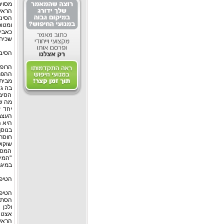
מסוימ
ומטופל באנטיביוט
שכיחו
הסיבו
מבית 
בה גד
הסיבו
מה שמ
יחד ע
היא ה
בנוסף
חוסר 
המסק
"המי
במיגר
הטיפו
הטיפו
ולכן 
אצטאמ
הראש (