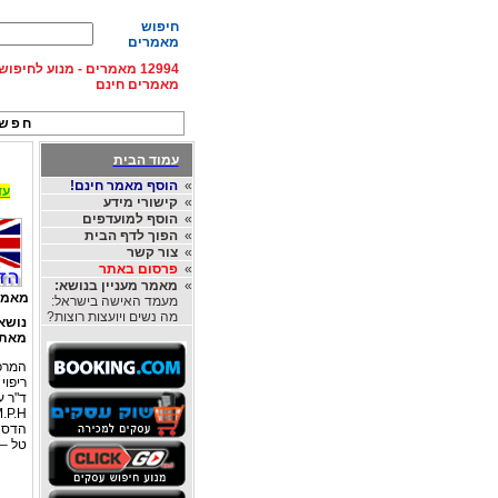
חיפוש
מאמרים
12994 מאמרים - מנוע לחיפ
מאמרים חינם
חפש 
עמוד הבית
»
הוסף מאמר חינם!
עד 15% הנחה על השכרת רכב בחו"ל, מהחברות
»
קישורי מידע
»
הוסף למועדפים
»
הפוך לדף הבית
»
צור קשר
»
פרסום באתר
»
מאמר מעניין בנושא:
מאמר
מעמד האישה בישראל:
מה נשים ויועצות רוצות?
נושא
מאת
המרכז
ריפוי
ד"ר ערן אשח
הדסה
טל – 02-5337245 , -5742631