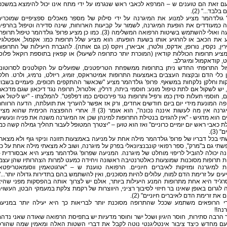
ם זאת הם טוענים ש – המרפא לכאבי ראש שנגרמו על ידי מתח אינו יכול להימצא במשככ
בלבד..." (2).
' גולדהמר מציע למנוע את המיגרנה על ידי סילוק של מספר מאכלים ספציפיים שמוכרי
 כמעודדים את הופעת המיגרנה, לשמור על קביעות הארוחות, שינה סדירה וטיפול בהרפי
והרגעה ואולי להשתמש בשיטות הרפואה המשלימה (3). כמו כן מציע פרופ' גולדהמר טיפול תרופ
 את הכאב או להרגיע אותו בשעת הופעתו. הוא מציע שלל תרופות כמו: אקמול, אופטלגין
ין, נקסין, נורופן, אדקס, וולטרן, אביארן, ויוקס (כן גם אותה). להגברת היעילות של התרופו
ציע תרופות הכוללות קודאין (המוכרת יותר כתרופה לשיעול) או קפאין בתוספת רוקאל פלוס
, קודאקמול ומיגרלב.
ול התרופתי החדש ניתן בתרופות ממשפחת הטריפטנים, שפועלים על הקולטנים לסרוטוני
 כלי הדם ובקצות העצבים באמצעות התרופות אמיטראקס, זומיג, ריזלט, נרמיג, ולרט. חלק
ות וחלקן נלקחות במשאף. פרופ' גולדהמר מציע "שכאשר ההתקפים תכופים, פעמיים בשבו
, יש לשקול אם לתת טיפול מונע: חוסמי ביתה, דרלין, אלטרול, תרופה נגד דיכאון שגם מדכא
, חוסמי תעלות סידן כמו ורפיל ותרופות נגד פירכוסים כמו דפלפט". להמלצתו - "יש ליטול א
ה המונעת מידי יום ביום חודשים אחדים, ורק אז אפשר להעריך את תועלתה, הדעה הרווח
שבמיגרנה אין מה לעשות איננה נכונה", הוא אומר (3) !!. אחרי ההפצצה הכימית שהוא מצ
ם הוא מדגיש - "אין להגזים בנטילת התרופות למינהן שכן אז המיגרנה משנה את פניה ונעשי
 כאבי ראש יום יומיים כרוניים" ואז הוא טוען – "יצטרך המטופל לעבור תהליך גמילה קשה כמ
 (3).
י בכל דבריו של פרופ' גולדהמר מילה אחת על מניעה באמצעות תזונה וניקוי גוף ולא מצאת
פשתי גם ב"מרק", ספר רפואי קונבנציונאלי בפרק על מיגרנה, ושוב לא מצאתי מילה אחת על כ
ה יכולה להוביל לריפוי מוחלט של מיגרנה. המניעה שפרופ' גולדהמר מציע היא אבסורדית 
 תרופות מסוכנות שמוצעות כאלטרנטיבה ראשונה ויחידה כמעט למרות הצהרותיו שהן עצמ
ות למיגרנה ומזיקות לאיברים חיוניים. הרפואה טוענת ש – "ארגוטאמין ווסומאטריפטא
ים על זרימת הדם למוח, עלולים להיות מסוכנים, ואין להשתמש בהם בתדירות גדולה יותר..."
ג'יד היא אחת מתרופות המנע היעילות ביותר, אולם יש לצרוך אותה בהפסקות מפני שהי
 לגרום באופן שאינו בר חיזוי לסיבוך רציני, היווצרות של רקמת צלקת במעמקי הבטן, העשוי
 את זרימת הדם לאיברים חיוניים" (2).
י הרופאים משתמע שככל שהתרופה מסוכנת יותר לבריאות כך היא יעילה יותר במניע
נה!!
 הרבה סתירות, חוסר היגיון ושכל ישר וחוסר מדעיות יש בתפיסת הרפואה שאודה שאני נדה
עם מחדש כיצד ציבור אינטליגנטי נוטה לקבל את דברי השטות האלה ומאמין שמה שהור