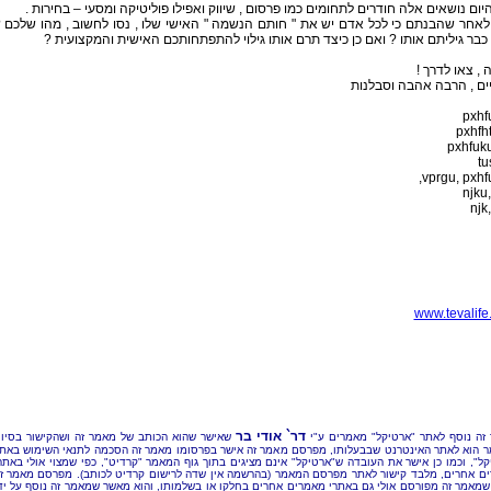
יום נושאים אלה חודרים לתחומים כמו פרסום , שיווק ואפילו פוליטיקה ומסעי – בחירות .
אחר שהבנתם כי לכל אדם יש את " חותם הנשמה " האישי שלו , נסו לחשוב , מהו שלכם 
בר גיליתם אותו ? ואם כן כיצד תרם אותו גילוי להתפתחותכם האישית והמקצועית ?
 , צאו לדרך !
ים , הרבה אהבה וסבלנות
pxhf
pxhfh
pxhfuk
tu
vprgu, pxhf
njku
njk
www.tevalife
דר` אודי בר
זה נוסף לאתר "ארטיקל" מאמרים ע"י
שאישר שהוא הכותב של מאמר זה ושהקישור בסיו
 הוא לאתר האינטרנט שבבעלותו, מפרסם מאמר זה אישר בפרסומו מאמר זה הסכמה לתנאי השימוש באת
קל", וכמו כן אישר את העובדה ש"ארטיקל" אינם מציגים בתוך גוף המאמר "קרדיט", כפי שמצוי אולי באתר
ם אחרים, מלבד קישור לאתר מפרסם המאמר (בהרשמה אין שדה לרישום קרדיט לכותב). מפרסם מאמר ז
שמאמר זה מפורסם אולי גם באתרי מאמרים אחרים בחלקו או בשלמותו, והוא מאשר שמאמר זה נוסף על יד