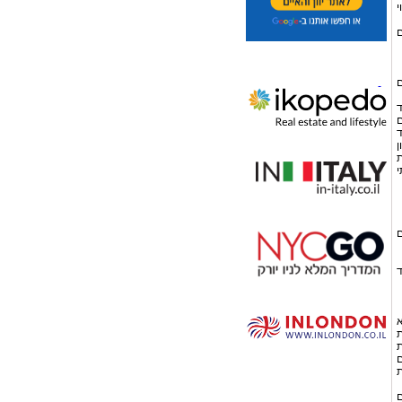
י
ם
ם
ד
ם
ד
ן
ת
י
ם
ד
א
ת
ת
ם
ת
ם