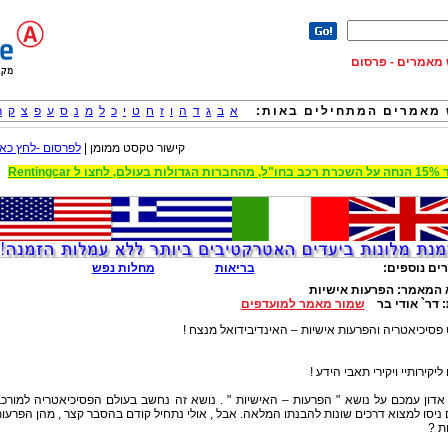
וש מאמרים - פרסום
מאמרים המתחילים באות:
א
ב
ג
ד
ה
ו
ז
ח
ט
י
כ
ל
מ
נ
ס
ע
פ
צ
ק
ר
קישור טקסט ממומן |
לפרסום -לחץ כאן
 הגדולות בעולם, לחצו ל Rentingcar
ים נוספים:
בריאות
מחלות נפש
 המאמר:
הפרעות אישיות
:
דר` אודי בר
שמור מאמר למועדפים
פסיכיאטריה והפרעות אישיות – האינדיבידואל מנצח !
ליקירותיי ויקירי תאבי הידע !
אדון עמכם על נושא " הפרעות – האישיות " . נושא זה נחשב בעולם הפסיכיאטריה למורכ
 ניסו למצוא דרכים שונות להבנתו המלאה. אבל , אולי נתחיל קודם בהסבר קצר , מהן הפרעו
ת ?