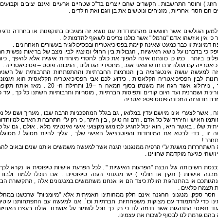
 הזוג ) וחוסר התחשבות . הקשרים שהם יוצרים בד"כ שטחיים ארעיים ואינם יציבים וקבועים 
ם הם חסרי אחריות , מזניחים ונוטשים את בן זוגם ואת הילדים .
 למען הגולשים אשר חוששים מהתמודדות עם נושא זה ומגיבים בתוקפנות או בחרדה נדגי
 כי אין איזשהו אדם "נורמלי" אשר כולנו צריכים לשאוף להדמות לו .
 דמיונית זו כבר כמעט שאינה קיימת בפסיכיאטריה ובפסיכולוגיה בעשורים האחרונים .
פק כי בדברנו על נושא האישיות , הגבולות בין החולי ומיצגיו לבין מצב של בריאות נפשית ה
לים ביותר . כמו כן כוונתנו אינה להפוך את כולם לחסרי מיוחדות אישית אלא להיפך , כיו
יאטרייה קם ועולה זרם חדש שאני אגב , מחסידיו הגדולים , המכונה פוסט – פסיכיאטרייה .
זה למעשה עושה אינטגרציה בין הנורמות החברתיות וההתפתחות התרבותית של השני
ונות לבין הפסיכיאטריה הקלאסית . כידוע לכם אבי הפסיכיאטריה הקלאסית הוא זיגמונ
פרויד , נוירולוג אשר הגה את משנתו בסוף המאה ה –19 ותחילת ה- 20 . מאז אותה ת
ורינית ושמרנית ועד היום קודים ותפיסות חברתיות , מוסריות ותרבותיות השתנו כל כך , עד כ
זרם חדש זה המכונה פוסט פסיכיאטריה .
ה , אשר לצערי אינו מיושם עדין במלואו , גם בגלל המהפכניות הרבה שבו , מעריך ושם על נ
תמו האישי והיחיד של כל אדם . זרם זה טוען , בין היתר , כי רק ע"י התחברות האדם למיוחדו
ית שלו , באשר היא , הוא יכול להגיע למימוש מקצועי אישי ואינטימי מלא . אולם , גם על פ
ה זו , כדי לבטא את המיוחדות והפוטנציאל האישי שלך , עליך להיות מסוגל / מסוגל
חרר !
השתחררות מושגת ע"י הרפיה ממנגנוני הגנה אשר למעשה משמשים אותנו שנים ובאים להג
זושהי פגיעה מוקדמת שחווינו .
כנסת חשיבותה של הבנת "הפרעות האישיות " . לכל הפרעת אישיות טיפוסית או נקרא לכך 
בנה אישיות ( תקין או חולני ) יש מנגנוני הגנה טיפוסיים . אם תוכלו ללמוד ולבוד
גותכם או בהתנהגות הזולת כיצד הם או אנחנו משתמשים במנגנונים אלה , התקשורת הבי
ת תצמח פלאים .
 הסר ספק, מנגנוני ההגנה אינם חלק ממהותינו האמיתית אלא "מיומניות" שרכשנו במהל
ינו כדי להתמודד עם מצוקות משפחתיות, חברתיות וכו`. אנו למעשה עם התפתחותנו עוטי
וד תפוסי התנהגות אשר נדמה לנו כי רק כך נוכל לשמור על אושרנו. אולם בעצם האחיז
בהם גורמת לנו לבסוף לשכוח את עצמינו.