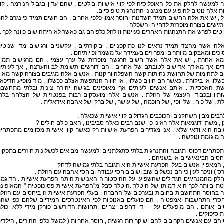
למעשה לחלק את כל האוכלוסיה לפי קווי אישיות בולטים , שהם עדין בגבול הנורמה . קוו
ת אלה נוטים להופיע עם מנגנוני התנהגות טיפוסיים.
, יש את אלה החשים תמיד חשדנות וחוסר אמון כלפי אחרים . הם חשים תמיד כי נגרם לה
ורגישים בצורה מופרזת לדחייה והשפלה .
טים לפרש את התנהגות האחרים כעוינות וזילזול כלפיהם גם כאשר לא היתה שום כוונה לכך .
לה אשר מהצד תמיד נראים לנו כתוקפניים , ביקורתיים , עקשניים ורגישים מדי שנוטי
כים ומאבקים מיותרים ומפריזים בעמידה על משמר זכויותיהם .
גמא אחרת , יש את אלה אשר חשים הרגשה מופרזת של ערך עצמי , הם מרגישים תמי
דים אך מאידך אדישים לטובתם של אחרים . הם דורשים תשומת לב והערצה , אך לעיתי
ם לתהומות של תחושת נחיתות קשה השפלה וריקנות . אנשים אלה מגיבים בצורה קשה מאו
שלון או ביקורת . כאשר הם חווים כשלון , או חוויה הנתפשת אצלם ככשלון , מיד מופיע הדיכאו
שת האפסיות . אותם אנשים לעיתים אף מאופינים בגישה יהירה צינית ובלתי מתחשב
ותיו ובכבודו העצמי של הזולת . אנשים אלה מועסקים רבות בפנטזיות של הצלחה בלת
ת , של כוח , של יופי , של חוכמה , של עושר , של ברק ושל אהבה אידאלית .
רבים מבין השחקנים והכוכבים הגדולים קווי אישיות שכאלה .
 , משתי דוגמאות אלה ראינו כי ישנם רבים כאלה סביבינו , האם כולם חולים ?
ה היא ודאי שלא , אנו מגדירים הפרעת אישיות רק כאשר קווי אישיות מסוימים מתפתחי
 מוגזמת ונוקשה .
פתחים דפוסי תגובה והתנהגות בלתי סתגלתניים ולמעשה מביאים לכשלונות חוזרים בתפקו
חסים הבינאישיים או בשניהם .
, המאפיין אנשים בעלי הפרעת אישיות הוא תגובה בלתי גמישה לדחק
ס ) וניכר לעין כי הם נכשלים שוב ושוב ביחסי עבודה וביחסי אהבה עם הזולת .
חלק מהמנהיגים הגדולים שהשפיעו על ההיסטוריה האנושית היתה הפרעת אישיות . הדוגמ
ת ביותר לכך היא דמותו של היטלר .היטלר סבל מ"הפרעת אישיות פסיכופטית " המאופינ
 בחוסר התחשבות בחובות ובערכים של החברה . בעלי הפרעת אישיות זו ביחסים עם הזול
סרי התחשבות ואמפטיה . הם פועלים באנוכיות לפי האינטרסים המידיים שלהם כפי שה
ם אותם . הם מופעלים על – ידי דחפים יצריים ותחושות הדורשים פורקן מידי ללא יכול
 סיפוקים .
הם עם אנשים הקרובים להם יש קרירות רגשית , חוסר אחריות ( למשל כלפי ההורים , הילדי