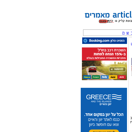
ש
ת
ב
ת