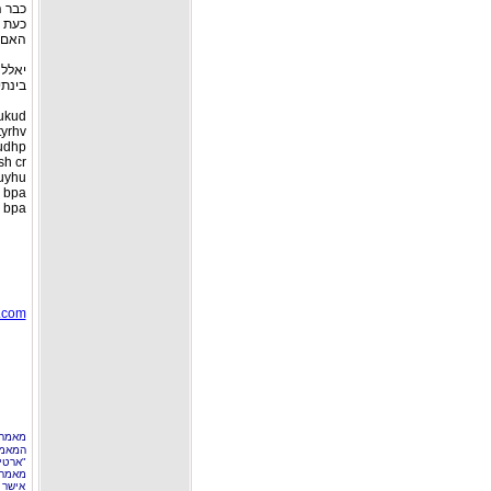
כבר ה
כעת ל
האם כ
יאללה
בינתי
ukud
tyrhv
udhp
sh cr
uyhu,
, bpa
, bpa
.com
מאמר 
המאמר
"ארטי
מאמרי
אישר 