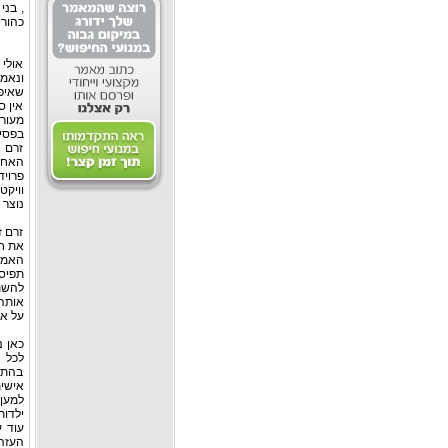
, בני
כהורי
אולי
ונאמר
שאיפה
אין ס
מעורפ
בפסיכ
זרם 
האחר
וויקט
נוצר 
זרם ז
את חו
האמית
תפיס
להשת
אותה 
על אי
כאן נ
לכל מ
בהתנה
אישי
למען
ילדות
עוד ע
העזה 