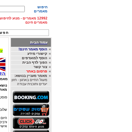
חיפוש
מאמרים
12992 מאמרים - מנוע לחיפ
מאמרים חינם
חפש 
עמוד הבית
»
הוסף מאמר חינם!
עד 15% הנחה על השכרת רכב בחו"ל, מהחברות
»
קישורי מידע
»
הוסף למועדפים
»
הפוך לדף הבית
»
צור קשר
»
פרסום באתר
»
מאמר מעניין בנושא:
מאמר
מעגל החיים בארגון - חזון
יעדים ותוכנית עבודה
נושא
מאת
פוסט 
שלום 
היום 
ורבים
אישיו