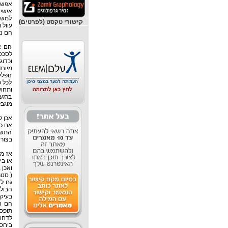
אפשר 
אישיו
למשל 
קישורי טקסט (לפרטים)
עוול 
הם נו
הם א
לסכסו
וכדו
מיוח
נופלי
לכל כ
ותחו
ברגש
מוגבל
אכן ל
אם כן
התשוב
בצורה
אז מת
או בי
ואכן 
( סטר
גם ל
הבולט
בעיקר
הם ח
תופסי
לדחות
ביחסי