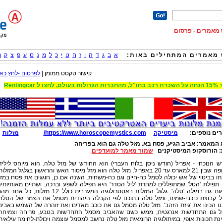
וש מאמרים - פרסום
מאמרים המתחילים באות:
א
ב
ג
ד
ה
ו
ז
ח
ט
י
כ
ל
מ
נ
ס
ע
פ
צ
ק
ר
קישור טקסט ממומן |
לפרסום -לחץ כאן
 הגדולות בעולם, לחצו ל Rentingcar
ים נוספים:
מיסטיקה
https://www.horoscopemystics.com/
מזלות
 המאמר:
אביב הגיע, פסח בא. מזל טלה גם הוא בפריחה
:
הורוסקופ המיסטיקנים
שמור מאמר למועדפים
 הנוכחי - אפריל (חודש ניסן בלוח העברי) הוא החודש של מזל טלה. הוא מיוחס ליליד
התקופה שבין 21 למארס עד 20 באפריל. מזל טלה הוא מזל מיסוד האש והראשון בגלגל המזלות
ו בביטוי של אש יכולה לסמל כח-חיים וגם כח-משחית. השנה אם כן, חוגגים את פסח במז
 תפילת 'הטל' שמתפללים למחרת 'ליל הסדר' היא תפילה לשפע וברכה, ושתיים מאותיותי
נמצאות גם במילה 'טלה'. גלגל המזלות באסטרולוגיה המערבית כולל 12 מזלות, כל אחד
 קבוצת כוכבי-שמים, ומזל טלה בתוכם לפי הקבלה היהודית מסמל את הצמר של הטלה
 הכינו את 'גיזת הזהב'. מזל טלה מסמל גם את כוכב מאדים ואת זוהרה של השמש באביב
 גם התחדשות אנרגטית, ממש כשם שהאביב מסמל התחדשות בטבע, פריחה וצמיחה.
ת תכונות אופי, במיתולוגיה הרומאית מזל טלה נחשב למסמל עוצמה ויכולת-לחימה עילאית