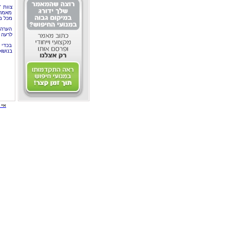
צוות 
מאמרי
מכל מ
הערה 
לרעה ב
בכדי 
בנושא
איי י