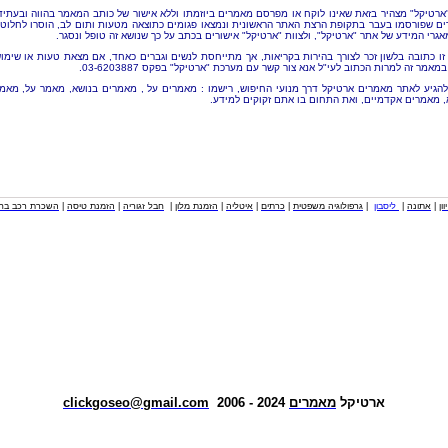
"ארטיקל" מצהיר בזאת שאינו לוקח או מפרסם מאמרים ביוזמתו וללא אישור של כותב המאמר בהווה ובעתיד
ם שפורסמו בעבר בתקופת הרצת האתר הראשונית ונמצאו פגומים כתוצאה מטעות ותום לב, הוסרו לחלוטי
אגרי המידע של אתר "ארטיקל", ולצוות "ארטיקל" אישורים בכתב על כך שנושא זה טופל ונסגר.
זו כתובה בלשון זכר לצורך בהירות בקריאות, אך מתייחסת לנשים וגברים כאחד, אם מצאת טעות או שימו
מאמר זה למרות הכתוב לעי"ל אנא צור קשר עם מערכת "ארטיקל" בפקס 03-6203887.
להגיע לאתר מאמרים ארטיקל דרך מנועי החיפוש, רישמו : מאמרים על , מאמרים בנושא, מאמר על, מאמ
, מאמרים אקדמיים, ואת התחום בו אתם זקוקים למידע.
וון
|
אתונה
|
ליסבון
|
גרפולוגיה משפטית
|
כרתים
|
איטליה
|
הזמנת מלון
|
חבל זגוריה
|
הזמנת טיסה
|
השכרת רכב בחו
ארטיקל
מאמרים
2024 - 2006
clickgoseo@gmail.com