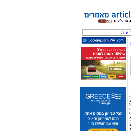
ש
ת
י
.
ל
ה
 מהם
,
,
.