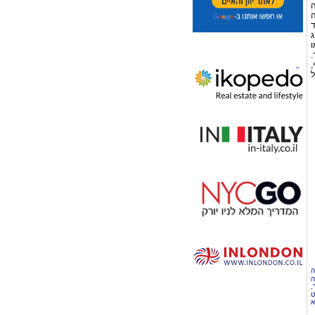
ה
ה
 אחד
ג
ו
.
,
ל
ה
ה
,
ט
א