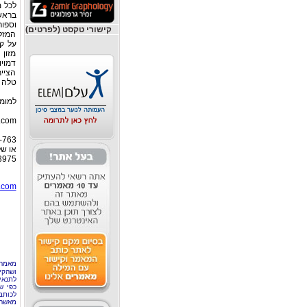
בראש-
קישורי טקסט (לפרטים)
המזלו
על ק
מזון
דמויו
הצייר
טלה ועל
למומח
.com/
-763
או של
3975
com/
מאמר 
ושהקי
לתנאי
כפי ש
לכותב
מאשר 