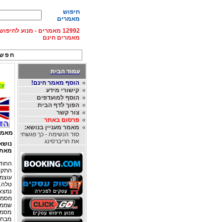
חיפוש
מאמרים
12992 מאמרים - מנוע לחיפ
מאמרים חינם
חפש 
עמוד הבית
»
הוסף מאמר חינם!
עד 15% הנחה על השכרת רכב בחו"ל, מהחברות
»
קישורי מידע
»
הוסף למועדפים
»
הפוך לדף הבית
»
צור קשר
»
פרסום באתר
»
מאמר מעניין בנושא:
מאמר
סוד הנשימה - כך פגשתי
את הריברסינג
נושא
מאת
החודש
עוצמת
טלה.
מסמל
שממנו
מסמל
מבחינ