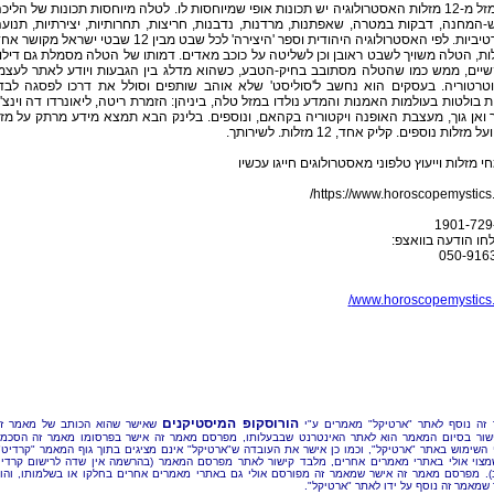
לכל מזל מ-12 מזלות האסטרולוגיה יש תכונות אופי שמיוחסות לו. לטלה מיוחסות תכונות של הליכ
המחנה, דבקות במטרה, שאפתנות, מרדנות, נדבנות, חריצות, תחרותיות, יצירתיות, תנוע
וספורטיביות. לפי האסטרולוגיה היהודית וספר 'היצירה' לכל שבט מבין 12 שבטי ישראל מקושר
ת, הטלה משויך לשבט ראובן וכן לשליטה על כוכב מאדים. דמותו של הטלה מסמלת גם דילו
שיים, ממש כמו שהטלה מסתובב בחיק-הטבע, כשהוא מדלג בין הגבעות ויודע לאתר לעצמ
 וטרטוריה. בעסקים הוא נחשב ל'סוליסט' שלא אוהב שותפים וסולל את דרכו לפסגה לבד
ת בולטות בעולמות האמנות והמדע נולדו במזל טלה, ביניהן: הזמרת ריטה, ליאונרדו דה וינצ'י
 ואן גוך, מעצבת האופנה ויקטוריה בקהאם, ונוספים. בלינק הבא תמצא מידע מרתק על מז
 מזלות נוספים. קליק אחד, 12 מזלות. לשירותך.
י מזלות וייעוץ טלפוני מאסטרולוגים חייגו עכשיו
https://www.horoscopemystics
1901-729
חו הודעה בוואצפ:
050-916
www.horoscopemystics.
הורוסקופ המיסטיקנים
זה נוסף לאתר "ארטיקל" מאמרים ע"י
שאישר שהוא הכותב של מאמר ז
שור בסיום המאמר הוא לאתר האינטרנט שבבעלותו, מפרסם מאמר זה אישר בפרסומו מאמר זה הסכמ
 השימוש באתר "ארטיקל", וכמו כן אישר את העובדה ש"ארטיקל" אינם מציגים בתוך גוף המאמר "קרדיט"
מצוי אולי באתרי מאמרים אחרים, מלבד קישור לאתר מפרסם המאמר (בהרשמה אין שדה לרישום קרדי
). מפרסם מאמר זה אישר שמאמר זה מפורסם אולי גם באתרי מאמרים אחרים בחלקו או בשלמותו, והו
שמאמר זה נוסף על ידו לאתר "ארטיקל".