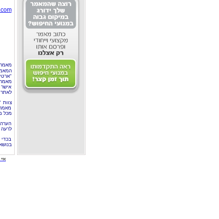
.com
מאמר 
המאמר
"ארטי
מאמרי
אישר 
לאתר 
צוות 
מאמרי
מכל מ
הערה 
לרעה ב
בכדי 
בנושא
איי י