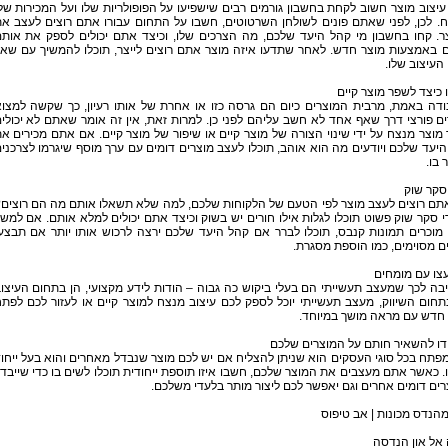
יצוב מוצר חשוב לקחת בחשבון גורמים רבים שישפיעו על הפופולריות שלו ועל המכירות של
. לכן, לפני שאתם פונים לשולחן השרטוטים, חשבו על התחום עבורו אתם רוצים לעצב א
ר. קחו בחשבון מי קהל היעד שלכם, מה הצרכים שלו, וכיצד אתם יכולים לספק את אות
ם באמצעות מוצר חדש. לאחר שתדעו איזה מוצר אתם רוצים לייצר, תוכלו להמשיך עם שא
העיצוב שלו.
כיצד לשפר מוצר קיים
ודה באמת, מרבית המוצרים כיום הם גרסה כזו או אחרת של אותו רעיון, כך שקשה למצו
ם פורצי דרך שאף אחד לא חשב עליהם לפני כן. למרות זאת, אין זה אומר שאתם לא יכולי
 מוצר מנצח על ידי שינוי הצורה של מוצר קיים או שיפור של מוצר קיים. אם אתם מכירים א
יעד שלכם ויודעים מה הוא אוהב, תוכלו לעצב מוצרים דומים עם ערך מוסף שיגרמו לצרכני
 בו.
סקר שוק
תם רוצים לעצב מוצר לפי הטעם של הלקוחות שלכם, למה שלא תשאלו אותם מה הם רוצים
י סקר שוק פשוט תוכלו לגלות אילו חורים יש בשוק וכיצד אתם יכולים למלא אותם. אם למש
מוכרים תמונות קנבס, תוכלו לברר אם קהל היעד שלכם ירצה לרכוש אותו יותר אם תבצע
ים מסוימים, כמו הוספת מסגרת.
צו עם מומחים
בה לכך שמעצב תעשייתי הם בעלי ביקוש כה גבוה – הודות לידע מקצועי, הן בתחום העיצו
תחום השיווק, מעצב תעשייתי יוכל לספק לכם עיצוב מנצח למוצר קיים או לעזור לכם לפת
 חדש עם מראה מושך במיוחד.
דו להשאיר חותם על המוצרים שלכם
פתח בכל סוגי העסקים הוא שניתן להצליח אם יש לכם מוצר שנבדל מאחרים והוא בעל ייחו
 כאשר אתם מעצבים את המוצר שלכם, חשבו איזו תוספת ייחודית תוכלו לשים בו כדי שייבד
ים דומים אחרים וגם יאפשר לכם ליצור מותר בלעדי משלכם.
מהנדס מכונות | אב טיפוס
אל און הנדסה