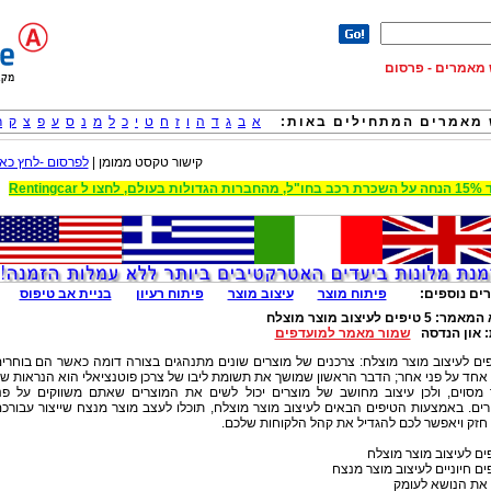
וש מאמרים - פרסום
מאמרים המתחילים באות:
א
ב
ג
ד
ה
ו
ז
ח
ט
י
כ
ל
מ
נ
ס
ע
פ
צ
ק
ר
קישור טקסט ממומן |
לפרסום -לחץ כאן
 הגדולות בעולם, לחצו ל Rentingcar
ים נוספים:
פיתוח מוצר
עיצוב מוצר
פיתוח רעיון
בניית אב טיפוס
 המאמר:
5 טיפים לעיצוב מוצר מוצלח
:
און הנדסה
שמור מאמר למועדפים
יפים לעיצוב מוצר מוצלח: צרכנים של מוצרים שונים מתנהגים בצורה דומה כאשר הם בוחרי
אחד על פני אחר; הדבר הראשון שמושך את תשומת ליבו של צרכן פוטנציאלי הוא הנראות ש
 מסוים, ולכן עיצוב מחושב של מוצרים יכול לשים את המוצרים שאתם משווקים על פנ
ם. באמצעות הטיפים הבאים לעיצוב מוצר מוצלח, תוכלו לעצב מוצר מנצח שייצור עבורכ
חזק ויאפשר לכם להגדיל את קהל הלקוחות שלכם.
 את הנושא לעומק