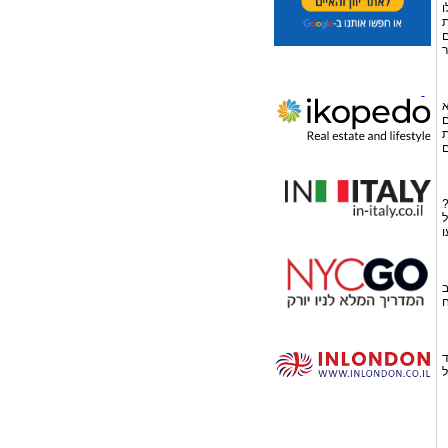
ו
ת
ם
ר
א
ם
ת
ם
?
ל
ו
ב
ח
ד
ל