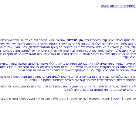
www.on-engineering
און הנדסה
זה נוסף לאתר "ארטיקל" מאמרים ע"י
שאישר שהוא הכותב של מאמר זה ושהקישור בסיו
 הוא לאתר האינטרנט שבבעלותו, מפרסם מאמר זה אישר בפרסומו מאמר זה הסכמה לתנאי השימוש באת
קל", וכמו כן אישר את העובדה ש"ארטיקל" אינם מציגים בתוך גוף המאמר "קרדיט", כפי שמצוי אולי באתר
ם אחרים, מלבד קישור לאתר מפרסם המאמר (בהרשמה אין שדה לרישום קרדיט לכותב). מפרסם מאמר ז
שמאמר זה מפורסם אולי גם באתרי מאמרים אחרים בחלקו או בשלמותו, והוא מאשר שמאמר זה נוסף על יד
"ארטיקל".
"ארטיקל" מצהיר בזאת שאינו לוקח או מפרסם מאמרים ביוזמתו וללא אישור של כותב המאמר בהווה ובעתיד
ם שפורסמו בעבר בתקופת הרצת האתר הראשונית ונמצאו פגומים כתוצאה מטעות ותום לב, הוסרו לחלוטי
אגרי המידע של אתר "ארטיקל", ולצוות "ארטיקל" אישורים בכתב על כך שנושא זה טופל ונסגר.
זו כתובה בלשון זכר לצורך בהירות בקריאות, אך מתייחסת לנשים וגברים כאחד, אם מצאת טעות או שימו
מאמר זה למרות הכתוב לעי"ל אנא צור קשר עם מערכת "ארטיקל" בפקס 03-6203887.
להגיע לאתר מאמרים ארטיקל דרך מנועי החיפוש, רישמו : מאמרים על , מאמרים בנושא, מאמר על, מאמ
, מאמרים אקדמיים, ואת התחום בו אתם זקוקים למידע.
וון
|
אתונה
|
ליסבון
|
גרפולוגיה משפטית
|
כרתים
|
איטליה
|
הזמנת מלון
|
חבל זגוריה
|
הזמנת טיסה
|
השכרת רכב בחו