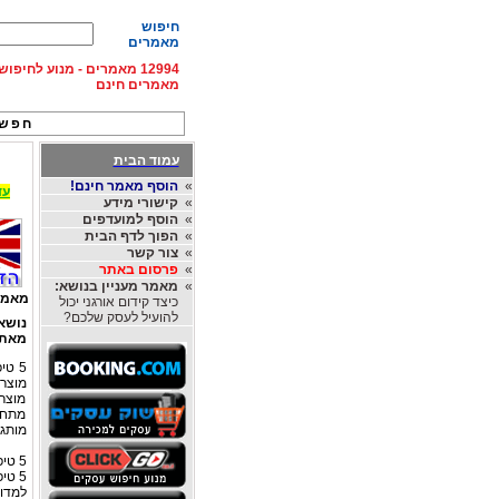
חיפוש
מאמרים
12994 מאמרים - מנוע לחיפ
מאמרים חינם
חפש 
עמוד הבית
»
הוסף מאמר חינם!
עד 15% הנחה על השכרת רכב בחו"ל, מהחברות
»
קישורי מידע
»
הוסף למועדפים
»
הפוך לדף הבית
»
צור קשר
»
פרסום באתר
»
מאמר מעניין בנושא:
מאמר
כיצד קידום אורגני יכול
להועיל לעסק שלכם?
נושא
מאת
5 ט
מוצר 
מוצר
מתחרי
מותג 
5 טיפים לעיצוב מוצר מוצלח
5 טיפים חיוניים לעיצוב מוצר מנצח
למדו