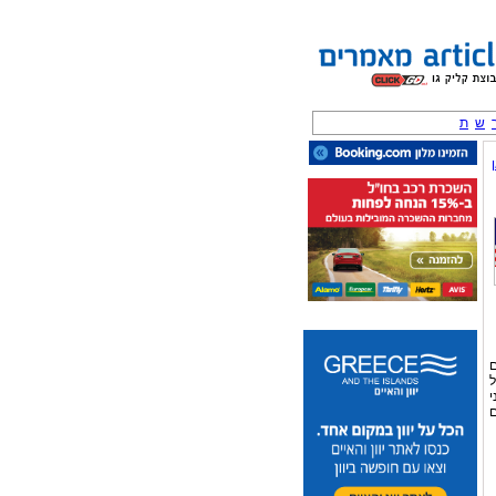
ש
ת
ם
ל
י
ם