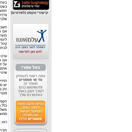
בעת ע
בשטח
המוצ
קישורי טקסט (לפרטים)
צרכי
שלבי 
חשבו 
אם נ
מוצרי
ליצור
קהל ה
לבחור
ערכו 
אם א
על יד
אתם 
שינוי
התייע
יש סי
והן ב
מוצר
הקפי
כלל מ
משלו.
ממוצר
ראו: 
חזרה 