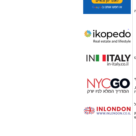
ה
ס
י
,
ת
ת של
ן
וש