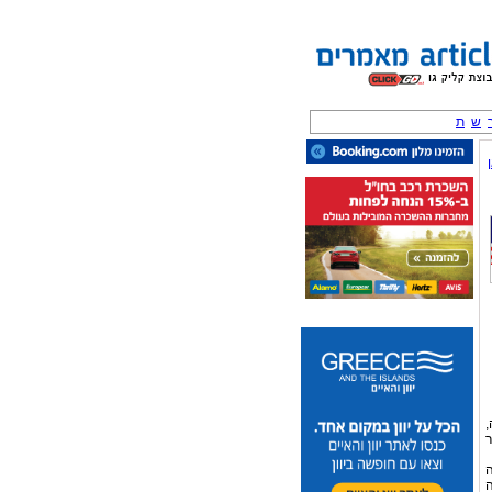
ש
ת
,
ר
ה
ה