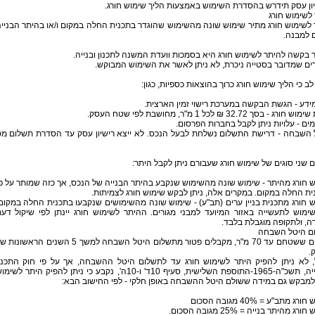
ון עסק תידרש בהסדרת השימוש באמצעות הליך שימוש חורג.
לשימוש חורג
לשימוש חורג מתיר שימוש שונה מהשימוש שהוגדר בתכנית החלה במקום ו/או בהיתר הבניי
 למבנה.
 בקשה להיתר לשימוש חורג היא בסמכות וועדת המשנה לתכנון ובנייה.
ם שמדובר בסטייה ניכרת, לא ניתן לאשר את השימוש המבוקש.
לב כי הליך שימוש חורג כרוך בהוצאות כספיות, כגון:
ידע - הגשת הבקשה במערכת רישוי זמין הארצית.
ורג - בסך 32.72 ₪ לכל 1 מ"ר, מחושבת לפי שטח העסק.
ים - עלויות ניתן לקבל בחברות הפרסום.
 השבחה - דרישת התשלום נשלחת לבעל הנכס. לא ייצא רישיון עסק עד הסדרת תשלום מ
ם שני סוגים של שימוש חורג שעבורם ניתן לקבל היתר:
 חורג מהיתר - שימוש שונה מהשימוש שנקבע בהיתר הבנייה של הנכס, אך כזה שמותר על פ
ת החלה במקום. במקרים אלה, ניתן לבקש שימוש חורג לצמיתות.
 חורג מתכנית בניין ערים (תב"ע) - שימוש שונה מהשימושים שנקבעו בתכנית החלה במקום
שימוש לתעשייה באזור המיועד למבני מגורים. ההיתר לשימוש חורג יינתן לפי שיקול דע
ה, ולתקופה מוגבלת בלבד.
ם היטל השבחה
עסקים ששטחם עד 70 מ"ר, מקבלים פטור מתשלום היטל השבחה למשך 5 השנים הראשונו
.
, לא ניתן להפיק היתר לשימוש חורג עד לתשלום היטל ההשבחה, אך על פי חוק התכנו
והבנייה, תשכ"ה-1965-התוספת השלישית, סעיף 10ד' ו-10ה', נקבע כי ניתן להפיק היתר לשימ
למבקש גם במידה ששולם היטל ההשבחה באופן חלקי - לפי החישוב הבא:
רג מתב"ע = 40% מגובה הסכום
רג מהיתר בנייה = 25% מגובה הסכום.