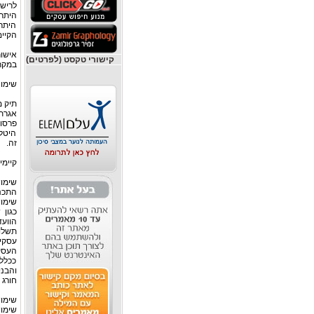
לרישי
היתר 
היתר 
הקיים
אישור
קישורי טקסט (לפרטים)
במקרי
שימו 
תיק מ
אגרת שימוש ח
פרסומ
היטל
זה.
קיימי
שימוש
התכני
שימוש
כגון 
הוועד
תשלו
העסק
ככלל
חורג 
שימוש חו
שימוש חו