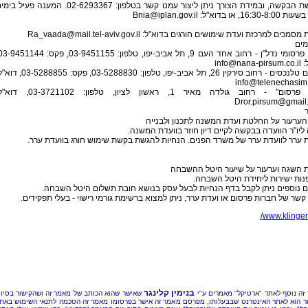
להגשת הבקשה, ובמידת הצורך ניתן ליצור עמנו קשר בטלפון: 02-6293367. המענה פעיל 
16:30-8:0, או בדוא"ל:
Bnia@iplan.gov.il
מסמכים למרכזת ועדת שימושים חורגים בדוא"ל:
Ra_vaada@mail.tel-aviv.gov.il
מים
:
info@nana-pirsum.co.il
- רחוב סירקין 26, תל אביב-יפו, טלפון: 03-5288830, פקס: 03-5288855, דוא"ל:
info@telenechasim.
ום" - רחוב גולדה מאיר 1, ראשון לציון, טלפון: 03-3721102, דוא"ל:
Dror.pirsum@gmail
הערעור על החלטת ועדת המשנה לתכנון ולבנייה
 ליו"ר הוועדה בבקשה לקיים דיון חוזר בוועדת המשנה.
ערר לוועדת ערר של משרד הפנים. הנחיות להגשת בקשת שימוש חורג בוועדת ערר.
 השגה וערעור על שיעור היטל ההשבחה
נות ישירות ליחידת היטל השבחה.
 נוספים ניתן לקבל בדף הנחיות לבעל עסק בנושא חובת תשלום היטל השבחה.
קשר של חברות פרסום או ועדת ערר, ניתן למצוא ברשימת גורמי רישוי - בעלי תפקידים.
www.klinger.c
בנימין קלינגר
זה נוסף לאתר "ארטיקל" מאמרים ע"י
שאישר שהוא הכותב של מאמר זה ושהקישור בסיו
 הוא לאתר האינטרנט שבבעלותו, מפרסם מאמר זה אישר בפרסומו מאמר זה הסכמה לתנאי השימוש באת