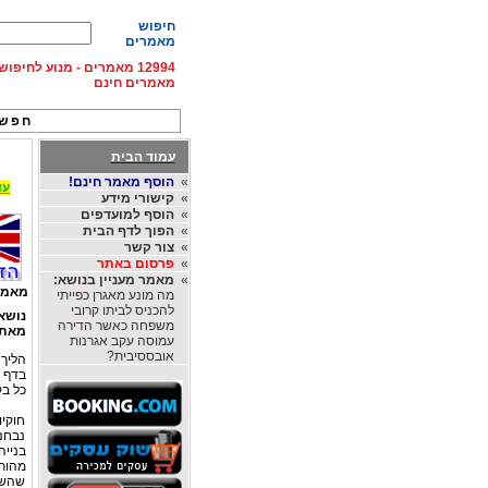
חיפוש
מאמרים
12994 מאמרים - מנוע לחיפ
מאמרים חינם
חפש 
עמוד הבית
»
הוסף מאמר חינם!
עד 15% הנחה על השכרת רכב בחו"ל, מהחברות
»
קישורי מידע
»
הוסף למועדפים
»
הפוך לדף הבית
»
צור קשר
»
פרסום באתר
»
מאמר מעניין בנושא:
מאמר
מה מונע מאגרן כפייתי
להכניס לביתו קרובי
נושא
משפחה כאשר הדירה
מאת
עמוסה עקב אגרנות
אובססיבית?
הליך 
בדף ז
כל בק
חוקיו
נבחנ
בנייה
מהות 
שהשימ