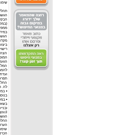
שימו 
תהליך
הגשת
הבקש
(במקר
ממפה
במיד
הגשת
מקדמ
ביצוע
הצהרת
המופי
הוועד
המלצ
להמתין 14 יום לאחר הפרסום, בהם ניתן
ועדת 
תפרס
החלטת
לה. 
• במ
בנוסף
• במק
בשאל
ובניי
ov.il
הגשת
הערר
שימו 
הכרטי