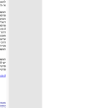
א'-ה' בשעות 0
הגשת 
פרסו
דוא"ל
פרסום טלנכסים 
co.il
דרור פרס
.com
ערעור
דרכי 
פנייה
הגשת 
הגשת
יש לפ
פרטים
פרטי 
o.il/
מאמר 
המאמר