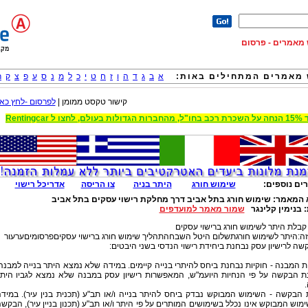
וש מאמרים - פרסום
מאמרים המתחילים באות:
א
ב
ג
ד
ה
ו
ז
ח
ט
י
כ
ל
מ
נ
ס
ע
פ
צ
ק
ר
קישור טקסט ממומן |
לפרסום -לחץ כאן
 הגדולות בעולם, לחצו ל Rentingcar
ים נוספים:
שימוש חורג
היתר בניה
צו הריסה
אדריכל רישוי
 המאמר:
שימוש חורג בתל אביב דרך מחלקת רישוי עסקים בתל אביב
:
בנימין קלינגר
שמור מאמר למועדפים
קבלת היתר לשימוש חורג ברישוי עסקים
ה:היתר לשימוש חורגתשלום היטל השבחהתהליך שימוש חורג ברישוי עסקיםפרסומיםערעור
שה לרישיון עסק נבחנת ביחידת רישוי הנדסי בשני היבטים:
ת המבנה - חוקיות נבחנת ביחס להיתרי בנייה קיימים. במידה שלא נמצא היתר בנייה למבנה
ת הבקשה על פי הנחיות היועמ"ש, המאפשרות רישיון עסק במבנה שלא נמצא לגביו הית
.
הבקשה - השימוש המבוקש נבדק ביחס להיתר בנייה ו/או תב"ע (תכנית בנין עיר). במיד
וש המבוקש אינו נכלל בשימושים המותרים על פי היתר ו/או תב"ע (תכנון בניין עיר), הבקש