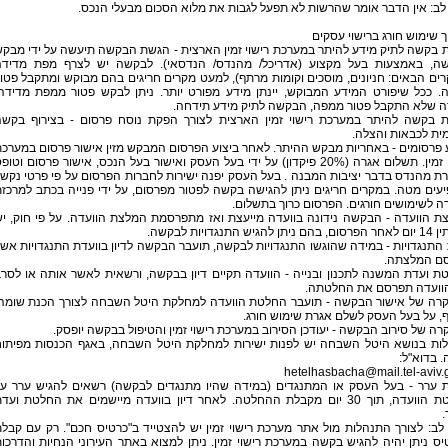
לב: אין הדבר אומר שהרשות לא תפעל לגבות את מלוא הסכום מבעלי הנכס.
 שימוש חורג ברישוי עסקים
 בקשה לתיק מידע להיתר במערכת רישוי זמין הארצית - הגשת הבקשה תיעשה על ידי מבק
ה, באמצעות בעל מקצוע (אדריכל/ מהנדס/ הנדסאי). לבקשה יש לצרף מפת מדידה
ים הבאים: חניונים, מוסכים וקומות מרתף), למעט מקרים חריגים בהם מבוקש ומתקבל פטו
. ככל שיפורט המידע המבוקש, יינתן מידע מפורט יותר. ניתן לבקש פטור ממפת מדידה
ה שלא התקבל פטור ממפה, הבקשה לתיק מידע תידחה.
 בקשה להיתר במערכת רישוי זמין הארצית לצורך הפקת נוסח פרסום - בצירוף בקש
ית לכבאות והצלה.
 פרסומים - באחריות מבקש ההיתר. לאחר ביצוע הפרסום המבקש מזין אישור פרסום במערכ
רישוי זמין. תשלום אגרה (20% פיקדון) על ידי בעל העסק ואישור בעל הנכס, אישור פרסום וטופ
 מהנדס בדבר יציבות המבנה . בעל העסק יפנה ישירות לחברות הפרסום על פי פרטי נקש
עים מטה. במקרים חריגים ניתן להגישה בקשה לפטור מפרסום, על ידי פנייה בכתב למרכז
ה לשימושים חורגים. הפרסום כרוך בתשלום.
ת הוועדה - הבקשה נידונה בוועדה מייעצת ואז מתפרסמת המלצת הוועדה. על פי חוק, י
 להגיש התנגדויות לבקשה.
התנגדויות - במידה שהוגשו התנגדויות לבקשה, תועבר הבקשה לדיון בוועדת התנגדויות אש
ם המלצתה.
 ועדת המשנה לתכנון ובנייה - הוועדה תקיים דיון בבקשה, ורשאית לאשר אותה או לסר
הוועדה תפרסם את החלטתה.
קרה של אישור הבקשה - תועבר החלטת הוועדה למחלקת היטל השבחה לצורך הכנת שומה
, על בעל העסק לשלם אגרת שימוש חורג.
רה של סירוב הבקשה - יעודכן הסירוב במערכת רישוי זמין והטיפול בבקשה יופסק.
ות בנושא היטל השבחה יש לפנות ישירות למחלקת היטל השבחה, באגף הכנסות מפיתו
ה. בדוא"ל:
hetelhasbacha@mail.tel-aviv.g
 ערר - בעל העסק או המתנגדים (במידה שהיו מתנגדים לבקשה) רשאים להגיש ערר ע
החלטת הוועדה, תוך 30 יום מקבלת ההחלטה. לאחר דיון בוועדה מיישמים את החלטת ועד
.
לב: לצורך התנהלות מול אתר מערכת רישוי זמין יש להצטייד ב"כרטיס חכם". רק עם קבל
ס ניתן יהיה להגיש בקשה במערכת רישוי זמין. ניתן למצוא באתר העירוני הנחיות והדרכו