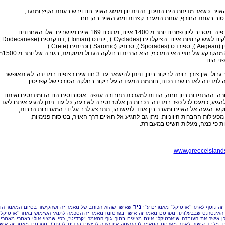
אויר: כשאר מדינות הים התיכון, נהנית יוון ממזג האויר חם ויבש בעונת הקיץ ומנגד,
טוב בעונת החורף, עונות המעבר קצרות ומזג האויר בהן נוח.
ביב ליוון פזורים יותר מ 1400 איים, מתוכם 169 איים מיושבים. אלו האחרונים
 קבוצות איים. הציקלדים (Cyclades ) , יונינס (Ionian ) ,דודקנסים (Dodecanese )
Saroni ) וכריתים (Crete ).
15מ'
ני הים.
ל: אין צורך בויזה לביקור ביוון, וניתן להישאר עד 3 חודשים רצופים במדינה. לא תאופשר
 למדינה לאדם שבדרכונו, חותמת המעידה על ביקור בחלקה הטורכי של קפריסין.
ה: ההתנידות ביון נוחה, הודות למערכת תחבורה ענפה. אוטובוסים הם הדומיננטים ואיתם
להגיע, כמעט לכל כפר במדינה. רכבות הן אלטרנטיבה לא רעה, כל עוד ניתן להגיע איתם ליעד
ש. הגעה אל האיים ומעבר בין אחד למישנהו, תתבצע לרב על ידי המעבורות הרבות,
פעילות החברות היווניות. ניתן גם להגיע אל האיים דרך האויר, בטיסות פנימיות,
ת פי כמה, מעלות השיט במעבורת.
www.greeceislands
ניר
זה נוסף לאתר "ארטיקל" מאמרים ע"י
שאישר שהוא הכותב של מאמר זה ושהקישור בסיום המאמר הו
האינטרנט שבבעלותו, מפרסם מאמר זה אישר בפרסומו מאמר זה הסכמה לתנאי השימוש באתר "ארטיקל"
כן אישר את העובדה ש"ארטיקל" אינם מציגים בתוך גוף המאמר "קרדיט", כפי שמצוי אולי באתרי מאמרי
, מלבד קישור לאתר מפרסם המאמר (בהרשמה אין שדה לרישום קרדיט לכותב). מפרסם מאמר זה איש