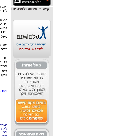
מזג ה
קישורי טקסט (לפרטים)
לח ור
גאוגרפיה: מס
מחולקים לשש
האיגין (Aegean ), ספורדס (Sporades ), סרוניק (c
80% מהקרקע של חצי האי המרכזי, היא הררית ובחלקה הגדול ממוקמת, בגובה של יותר מ 00
מעל פ
מעבר גבו
כניסה
תחבור
ניתן 
המבוק
אשר מ
היקרו
.net
מאמר 
לאתר 
וכמו 
אחרים