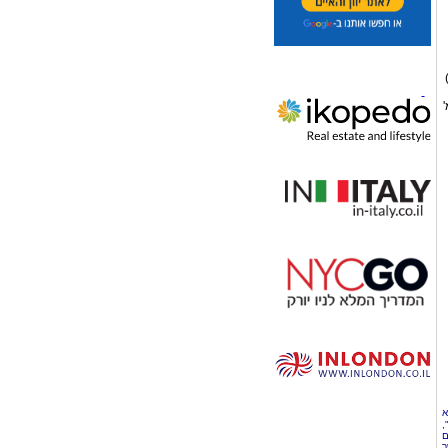
א
,
ם
ר