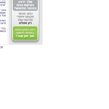
שמאמר
"ארטי
צוות 
מאמרי
מכל מ
הערה 
לרעה ב
בכדי 
בנושא
איי י