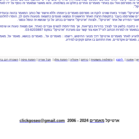
 זה מפורסם אולי גם באתרי מאמרים אחרים בחלקו או בשלמותו, והוא מאשר שמאמר זה נוסף על ידו לאת
קל".
"ארטיקל" מצהיר בזאת שאינו לוקח או מפרסם מאמרים ביוזמתו וללא אישור של כותב המאמר בהווה ובעתיד
ם שפורסמו בעבר בתקופת הרצת האתר הראשונית ונמצאו פגומים כתוצאה מטעות ותום לב, הוסרו לחלוטי
אגרי המידע של אתר "ארטיקל", ולצוות "ארטיקל" אישורים בכתב על כך שנושא זה טופל ונסגר.
זו כתובה בלשון זכר לצורך בהירות בקריאות, אך מתייחסת לנשים וגברים כאחד, אם מצאת טעות או שימו
מאמר זה למרות הכתוב לעי"ל אנא צור קשר עם מערכת "ארטיקל" בפקס 03-6203887.
להגיע לאתר מאמרים ארטיקל דרך מנועי החיפוש, רישמו : מאמרים על , מאמרים בנושא, מאמר על, מאמ
, מאמרים אקדמיים, ואת התחום בו אתם זקוקים למידע.
וון
|
אתונה
|
ליסבון
|
גרפולוגיה משפטית
|
כרתים
|
איטליה
|
הזמנת מלון
|
חבל זגוריה
|
הזמנת טיסה
|
השכרת רכב בחו
ארטיקל
מאמרים
2024 - 2006
clickgoseo@gmail.com