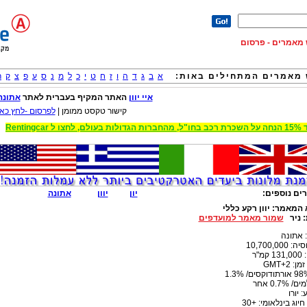
וש מאמרים - פרסום
מאמרים המתחילים באות:
א
ב
ג
ד
ה
ו
ז
ח
ט
י
כ
ל
מ
נ
ס
ע
פ
צ
ק
ר
איי יוון
האתר המקיף בעברית
לאתר
אתונה
קישור טקסט ממומן |
לפרסום -לחץ כאן
 הגדולות בעולם, לחצו ל Rentingcar
ים נוספים:
יון
יוון
אתונה
 המאמר:
יוון רקע כללי
:
ניר
שמור מאמר למועדפים
 אתונה
10,700,000
קמ"ר
ן: GMT+2
 0.7% אחר
 יורו
חיוג בינלאומי: +30