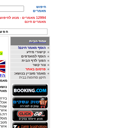
חיפוש
מאמרים
12994 מאמרים - מנוע לחיפ
מאמרים חינם
חפש 
עמוד הבית
»
הוסף מאמר חינם!
»
קישורי מידע
עד 15% הנחה על השכרת רכב בחו"ל, מהחברות
»
הוסף למועדפים
»
הפוך לדף הבית
»
צור קשר
»
פרסום באתר
»
מאמר מעניין בנושא:
תיקון סתימות בבית
מאמר
נושא
מאת
בירה:
אוכלוסיה: 
שטח: 131,000 
איזור זמ
דת:98% אורתודוקסים/ 1.3%
מוסלמים/
מטבע:
איזור 