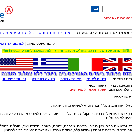
וש מאמרים - פרסום
מאמרים המתחילים באות:
א
ב
ג
ד
ה
ו
ז
ח
ט
י
כ
ל
מ
נ
ס
ע
פ
צ
ק
ר
קישור טקסט ממומן |
לפרסום -לחץ כאן
 הגדולות בעולם, לחצו ל Rentingcar
ים נוספים:
ביטוח לאומי
תאונת עבודה
פגיעה בעבודה
זכויות רפואיות
 המאמר:
צרידות שווה כסף
:
אלון אהרונוב
שמור מאמר למועדפים
ת שווה כסף
אלון אהרונוב, מנכ"ל חברת זכותי למימוש זכויות רפואיות
ת, יובש בפה ויבלות במיתרי הקול מוכרים על ידי המוסד לביטוח לאומי כמחלת מקצוע ומזכי
ולים לא מבוטלים
ם ועצמאים רבים כגון מורים, מרצים, טלפנים, זמרים, מאמני ספורט ועוד, סובלים במהל
ם מצרידויות ברמות שונות (צרידות קלה, צרידות ניכרת) ואף לעתים מאיבוד הקול לחלוטין.