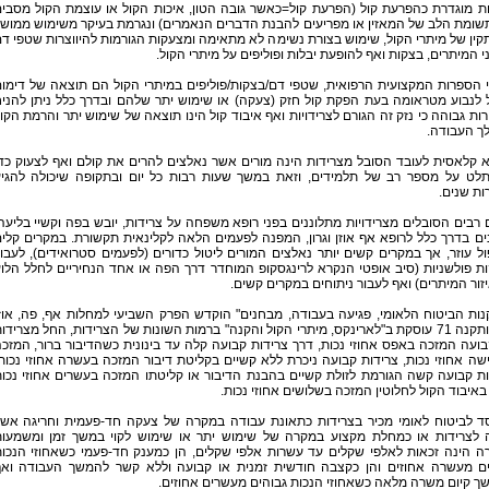
ת מוגדרת כהפרעת קול (הפרעת קול=כאשר גובה הטון, איכות הקול או עוצמת הקול מסבי
שומת הלב של המאזין או מפריעים להבנת הדברים הנאמרים) ונגרמת בעיקר משימוש ממוש
קין של מיתרי הקול, שימוש בצורת נשימה לא מתאימה ומצעקות הגורמות להיווצרות שטפי ד
י המיתרים, בצקות ואף להופעת יבלות ופוליפים על מיתרי הקול.
 הספרות המקצועית הרפואית, שטפי דם/בצקות/פוליפים במיתרי הקול הם תוצאה של דימו
 לנבוע מטראומה בעת הפקת קול חזק (צעקה) או שימוש יתר שלהם ובדרך כלל ניתן להני
ות גבוהה כי נזק זה הגורם לצרידויות ואף איבוד קול הינו תוצאה של שימוש יתר והרמת הקו
ך העבודה.
 קלאסית לעובד הסובל מצרידות הינה מורים אשר נאלצים להרים את קולם ואף לצעוק כד
לט על מספר רב של תלמידים, וזאת במשך שעות רבות כל יום ובתקופה שיכולה להגי
ת שנים.
 רבים הסובלים מצרידויות מתלוננים בפני רופא משפחה על צרידות, יובש בפה וקשיי בליעה
ים בדרך כלל לרופא אף אוזן וגרון, המפנה לפעמים הלאה לקלינאית תקשורת. במקרים קלי
ל עוזר, אך במקרים קשים יותר נאלצים המורים ליטול כדורים (לפעמים סטרואידים), לעבו
ת פולשניות (סיב אופטי הנקרא לרינגסקופ המוחדר דרך הפה או אחד הנחיריים לחלל הלו
זור המיתרים) ואף לעבור ניתוחים במקרים קשים.
ות הביטוח הלאומי, פגיעה בעבודה, מבחנים" הוקדש הפרק השביעי למחלות אף, פה, אוז
וגרון ותקנה 71 עוסקת ב"לארינקס, מיתרי הקול והקנה" ברמות השונות של הצרידות, החל מצרידו
ועה המזכה באפס אחוזי נכות, דרך צרידות קבועה קלה עד בינונית כשהדיבור ברור, המזכ
ה אחוזי נכות, צרידות קבועה ניכרת ללא קשיים בקליטת דיבור המזכה בעשרה אחוזי נכות
ת קבועה קשה הגורמת לזולת קשיים בהבנת הדיבור או קליטתו המזכה בעשרים אחוזי נכו
באיבוד הקול לחלוטין המזכה בשלושים אחוזי נכות.
ד לביטוח לאומי מכיר בצרידות כתאונת עבודה במקרה של צעקה חד-פעמית וחריגה אש
 לצרידות או כמחלת מקצוע במקרה של שימוש יתר או שימוש לקוי במשך זמן ומשמעו
ה הינה זכאות לאלפי שקלים עד עשרות אלפי שקלים, הן כמענק חד-פעמי כשאחוזי הנכו
ים מעשרה אחוזים והן כקצבה חודשית זמנית או קבועה וללא קשר להמשך העבודה וא
 קיום משרה מלאה כשאחוזי הנכות גבוהים מעשרים אחוזים.