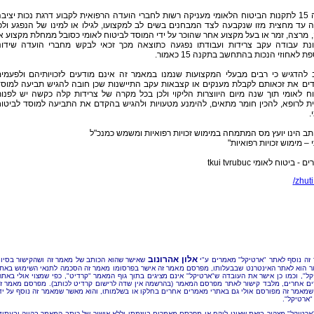
תקנה 15 לתקנות הביטוח הלאומי מעניקה רשות לחברי הועדה הרפואית לקבוע דרגת נכות יציב
 עד מחצית מזו שנקבעה לצד המבחנים בשים לב למקצועו, לגילו או למינו של הנפגע ולכ
 מרצה, זמר או בעל מקצוע אחר שהוכר על ידי המוסד לביטוח לאומי כסובל ממחלת מקצוע א
נת עבודה עקב צרידות ועבודתו נפגעה כתוצאה מכך זכאי לבקש מחברי הועדה שידונ
ת לאחוזי הנכות בהתחשב בתקנה 15 כאמור.
 להדגיש כי רבים מבעלי המקצועות שנמנו במאמר זה אינם מודעים לזכויותיהם ולפעמי
ים את זכאותם לקבלת מענקים או קצבאות עקב התיישנות שכן חובה להגיש תביעה למוס
ח לאומי תוך שנה מיום היווצרות הליקוי ולכן בכל מקרה של צרידות קלה כקשה יש לפנו
ת לרופא, להכין חומר מתאים, להימנע מטעויות ולהגיש בהקדם את התביעה למוסד לביטו
.
תב הינו יועץ מס המתמחה במימוש זכויות רפואיות ומשמש כמנכ"ל
י – מימוש זכויות רפואיות"
- ביטוח לאומי tkui tvrubuc
zhuti.
אלון אהרונוב
זה נוסף לאתר "ארטיקל" מאמרים ע"י
שאישר שהוא הכותב של מאמר זה ושהקישור בסיו
 הוא לאתר האינטרנט שבבעלותו, מפרסם מאמר זה אישר בפרסומו מאמר זה הסכמה לתנאי השימוש באת
קל", וכמו כן אישר את העובדה ש"ארטיקל" אינם מציגים בתוך גוף המאמר "קרדיט", כפי שמצוי אולי באתר
ם אחרים, מלבד קישור לאתר מפרסם המאמר (בהרשמה אין שדה לרישום קרדיט לכותב). מפרסם מאמר ז
שמאמר זה מפורסם אולי גם באתרי מאמרים אחרים בחלקו או בשלמותו, והוא מאשר שמאמר זה נוסף על יד
"ארטיקל".
"ארטיקל" מצהיר בזאת שאינו לוקח או מפרסם מאמרים ביוזמתו וללא אישור של כותב המאמר בהווה ובעתיד