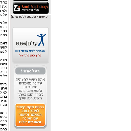
צרידו
את ת
ולא ת
על פנ
קישורי טקסט (לפרטים)
על פי
היכול
בסביר
במהל
דוגמא
להשת
לעשרו
מורים
ומופנ
הטיפו
בדיקו
אל אי
ב"תקנ
לא קב
בחמיש
צרידו
וכלה 
המוס
גרמה
ההכר
נמוכ
בהמשך