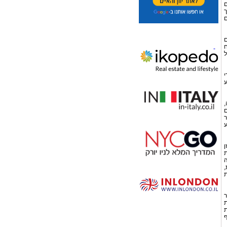
ם
ך
ם
ם
ח
ל
י
ע
,
ם
ר
ע
ן
ת
ה
,
ת
ר
ת
ת
ף