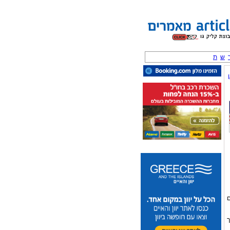
ש
ת
ם
ך