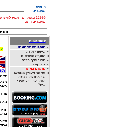
חיפוש
מאמרים
12990 מאמרים - מנוע לחיפ
מאמרים חינם
חפש 
עמוד הבית
»
הוסף מאמר חינם!
עד 15% הנחה על השכרת רכב בחו"ל, מהחברות
»
קישורי מידע
»
הוסף למועדפים
»
הפוך לדף הבית
»
צור קשר
»
פרסום באתר
»
מאמר מעניין בנושא:
מאמר
איך מחדשים רהיטים
ישנים עם צבע שאבי
נושא
שיק?
מאת
צרידו
מאת: 
צרידו
בתקב
שכירי
עבודת