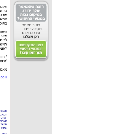
גבוהה
מורה,
מתאו
בתוספ
חשוב
מאבד
לביטו
ראשי
לאומי
* הכו
"זכות
מאמרים 
co.il/
מאמר 
המאמר
"ארטי
מאמרי
אישר 
לאתר 
צוות 