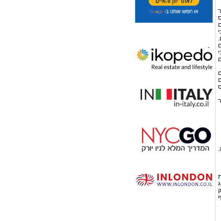
אשר
ם
בי
ם
ק, כי
ם
ם
ם
ס
ר
4,230 Eur לשנה.
שנתית
וג
נק
ף