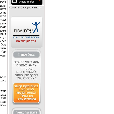
לקבל תושבות קבע (
קישורי טקסט (לפרטים)
נצמח
טריטו
הקבע משלמים 4,200 Eur בשנ
יודגש
תושב
לצורכ
יתר ע
רוב מ
כפל 
אטרקט
מלטה 
תנאים
כאמור
מקומ
שהופקד כל ע