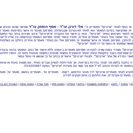
אלי דורון, עו"ד - אסף הופמן, עו"ד
זה נוסף לאתר "ארטיקל" מאמרים ע"י
שאישר שהוא הכותב ש
זה ושהקישור בסיום המאמר הוא לאתר האינטרנט שבבעלותו, מפרסם מאמר זה אישר בפרסומו מאמר ז
 לתנאי השימוש באתר "ארטיקל", וכמו כן אישר את העובדה ש"ארטיקל" אינם מציגים בתוך גוף המאמ
ט", כפי שמצוי אולי באתרי מאמרים אחרים, מלבד קישור לאתר מפרסם המאמר (בהרשמה אין שדה לרישו
 לכותב). מפרסם מאמר זה אישר שמאמר זה מפורסם אולי גם באתרי מאמרים אחרים בחלקו או בשלמותו
מאשר שמאמר זה נוסף על ידו לאתר "ארטיקל".
"ארטיקל" מצהיר בזאת שאינו לוקח או מפרסם מאמרים ביוזמתו וללא אישור של כותב המאמר בהווה ובעתיד
ם שפורסמו בעבר בתקופת הרצת האתר הראשונית ונמצאו פגומים כתוצאה מטעות ותום לב, הוסרו לחלוטי
אגרי המידע של אתר "ארטיקל", ולצוות "ארטיקל" אישורים בכתב על כך שנושא זה טופל ונסגר.
זו כתובה בלשון זכר לצורך בהירות בקריאות, אך מתייחסת לנשים וגברים כאחד, אם מצאת טעות או שימו
מאמר זה למרות הכתוב לעי"ל אנא צור קשר עם מערכת "ארטיקל" בפקס 03-6203887.
להגיע לאתר מאמרים ארטיקל דרך מנועי החיפוש, רישמו : מאמרים על , מאמרים בנושא, מאמר על, מאמ
, מאמרים אקדמיים, ואת התחום בו אתם זקוקים למידע.
וון
|
אתונה
|
ליסבון
|
גרפולוגיה משפטית
|
כרתים
|
איטליה
|
הזמנת מלון
|
חבל זגוריה
|
הזמנת טיסה
|
השכרת רכב בחו