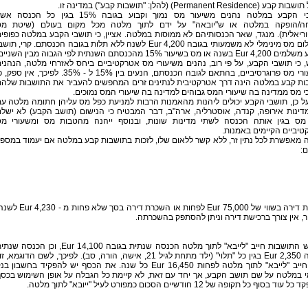
Permanent Residence) (להלן: "תושבות קבע") במדינה זו.
תושבי הקבע במלטה נהנים משיעור מס נמוך וקבוע בגובה 15% בגין כל הכנסה 
ה/הופקה במלטה או ש"יובאה" על ידם לתוך מלטה מכל מקום בעולם (שיטת מס
ריאלית). מנגד, שאר הכנסותיהם לא ממוסות במלטה. אציין, כי תושבי הקבע במלטה כפופי
לתשלום מס מינימלי לא משמעותי בגובה 4,200 Eur לשנה ללא תלות בגובה הכנסתם. קרי, תוש
ה או מס בשיעור 15% מהכנסתם השנתית לפי הגבוה מבין השניים.
, כי תושבי הקבע, על פי רוב, נהנים משיעורי מס אטרקטיביים ביחס לאזרחי מלטה, הנהני
משיעורי מס פרוגרסיביים, בהתאם לגובה הכנסתם, הנעים בין 15% ל - 35%. לפיכך, אין ספ
ות קבע במלטה הינה דרך אטרקטיבית לנתינים זרים המחפשים להעביר את התושבות שלה
י מס ממדינה בה שיעורי המס גבוהים למדינה בה שיעורי המס נמוכים.
ל כן, תושבי הקבע יכולים ליהנות מהאמנות הרבות למניעת כפל מס עליהן חתומה מלטה ע
דינות אירופה, קנדה, אוסטרליה, ארה"ב, דבר המבטיח כי הנישום (תושב הקבע) לא ישל
מס בגין אותה הכנסה לשתי מדינות שונות, ובנוסף ייהנה מהטבות מס ומשעורי מ
יביים הקיימים באמנות.
מאפשרת לכל נתין זר, ללא קשר ללאום שלו, לזכות בתושבות קבע במלטה אם יעמוד במספ
:
רכישת דירה בשווי של 75,000 Eur לפחות או השכרת דירה בסך שלא פחות מ - 
, אין צורך ברכישת דירה וניתן להסתפק בהשכרתה.
מבקש התושבות חייב "לייבא" לתוך מלטה הכנסה שנתית בגובה 14,100 Eur, וכן הכנסה 
בגובה 2,350 Eur בגין כל "תלוי" (ילד מתחת לגיל 21, אישה, הורה, סב). לפיכך, לשם הדוגמא, ז
נשוי חייב "לייבא" לתוך מלטה לפחות 16,450 Eur כל שנה. את הכסף יש להפקיד בחשבון ב
י במלטה על שם תושב הקבע, אך יחד עם זאת, לא קיימת כל הגבלה על אופן השימוש בכס
וד בסוף כל תקופה של 12 חודשיים הסכום כמפורט לעיל "ייובא" לתוך מלטה.