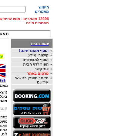
חיפוש
מאמרים
12996 מאמרים - מנוע לחיפ
מאמרים חינם
חפש 
עמוד הבית
»
הוסף מאמר חינם!
»
קישורי מידע
עד 15% הנחה על השכרת רכב בחו"ל, מהחברות
»
הוסף למועדפים
»
הפוך לדף הבית
»
צור קשר
»
פרסום באתר
»
מאמר מעניין בנושא:
אירועים
מאמר
נוש
בינל
מאת
co.il
בתקו
האנג
המחיה
לים, 