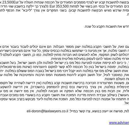
אל הבקשה לתושבות קבע יש לצרף מסמכים המעידים 
מסמכים המעידים על נכסי הון בשווי של לפחות 353,500 Eur (לצורך כך יילקח בחשבון שווי הד
מית שרכש מגיש הבקשה לתושבות קבע). בשני המקרים אין צורך "לייבא" את הכסף לתו
.
חדש את תושבות הקבע כל שנה.
ם זאת, על תושבי הקבע במלטה ישנן מספר הגבלות: הם אינם יכולים לעבוד בעבור אדם א
תושבי מלטה, אך אין מניעה כי ישתמשו במלטה כבסיס עסקי, כל עוד אינם מציעים כישוריה
כולתם לשוק המקומי, אלא לאנשים ו/או חברות מחוץ למלטה. כמו כן, תושבי הקבע לעולם ל
אזרחי מלטה ואסור להם לעסוק בפעילות פוליטית פנימית.
, כי כיום לא קיימת אמנה למניעת כפל מס בין ישראל למלטה ולכן תושב ישראל, בעל תושבו
מלטה, ימוסה בישראל בגין כל הכנסה ללא קשר למקום היווצרותה (שיטת מס פרסונאלית)
ותו תושב שילם מס אף במלטה הוא יקבל זיכוי מס בישראל בגובה המס ששולם במלטה. יח
את, כמוסבר לעיל, יוכל תושב הקבע ליהנות מאמנות המס הרבות והמיטיבות של מלטה ע
ת העולם השונות.
ום, פשטות הפרוצדורה הכרוכה ברכישת תושבות קבע במלטה (אין דרישה לשהייה של תקופ
מינימלית במלטה, אין צורך ברכישת נכס (ניתן להסתפק בהשכרה), אין דרישה להשקע
מלית, אין חבות מס בגין הכנסה שלא הופקה או הובאה למלטה, אין מס ירושה או מס ע
העושר) בשילוב עובדת היותה מדינה המזכה את תושבי הקבע בה בשעורי מס נמוכים ועובד
ה חתומה על אמנות רבות למניעת כפל מס, הופכת את מלטה ליעד מבוקש בקרב אנשי עסקי
אל.
ת, פגישה או ייעוץ בנושא, צרו קשר במייל:
eli-doron@taxlawyers.co.il
www.adviser.