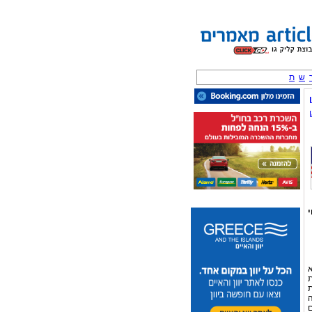
ש
ת
א
וברת
ת
ה
ם