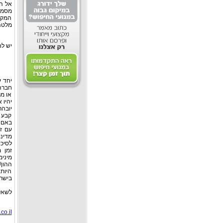
המקו
מלטה
יש ל
יחד ע
חברה 
או מר
יהיו 
יובהר
קבע ב
באם א
עם ז
מדינו
לסיכ
זמן 
מיני
ההון/
היות
בישר
לשאלו
co.il