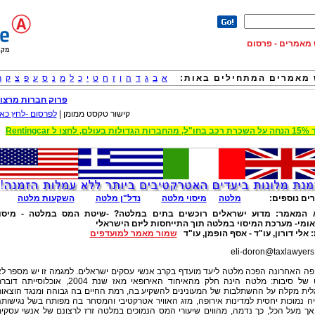
וש מאמרים - פרסום
מאמרים המתחילים באות:
א
ב
ג
ד
ה
ו
ז
ח
ט
י
כ
ל
מ
נ
ס
ע
פ
צ
ק
ר
פרוק חברות מרצון
קישור טקסט ממומן |
לפרסום -לחץ כאן
 הגדולות בעולם, לחצו ל Rentingcar
ים נוספים:
מלטה
מיסוי מלטה
נדל"ן מלטה
השקעות מלטה
א המאמר:
מדוע ישראלים רוכשים בתים במלטה? -שיטת המס במלטה - מיסוי
אומי- מערכת המיסוי במלטה תוך התייחסות ליזם הישראלי
:
אלי דורון, עו"ד - אסף הופמן, עו"ד
שמור מאמר למועדפים
eli-doron@taxlawyers.
פה האחרונה הפכה מלטה ליעד מועדף בקרב אנשי עסקים ישראלים. למגמה זו יש מספר ל
מועט של סיבות: מלטה הינה חלק מהאיחוד האירופאי מאז שנת 2004, אוכלוסייתה ד
לית מקלה על ההשתלבות של המעונינים להשקיע בה, רמת החיים בה גבוהה ומנגד הוצאו
 נמוכות יחסית למדינות אירופה, מזג האוויר אטרקטיבי והמסחר בה מפותח בשל נגישות
אך מעל הכל, כך נדמה, מהווים שיעורי המס הנמוכים במלטה זרז לרצונם של אנשי עסקי