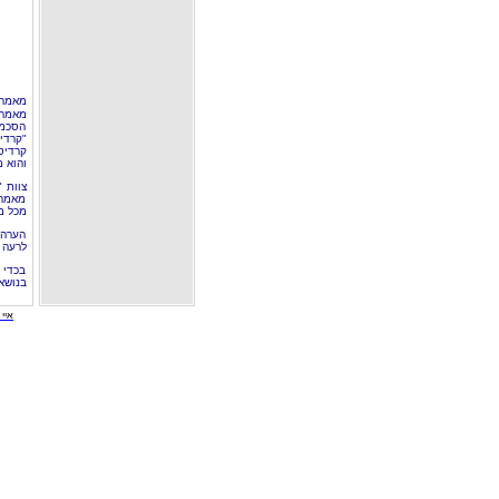
מאמר 
מאמר 
הסכמה
"קרדי
קרדיט
והוא 
צוות 
מאמרי
מכל מ
הערה 
לרעה ב
בכדי 
בנושא
איי י