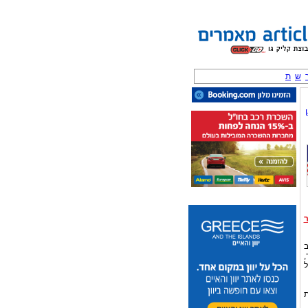
ש
ת
ב
,
ל
ת