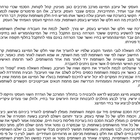
העסקי של עיזבון המייצג מורכב מרכיבים כגון: מוניטין, קהל לקוחות, הסכמי שכרי טרחה
ות עבר ועתיד, התחייבויות, נכסים שצבר העסק, וכיוצ"ב, אלו הם פרמטרים שקשה לכמ
 הקושי בהערכת שווי העיזבון עולה כאשר אותו מוריש היה חלק משותפות עסקית, דבר הדור
 להבחין מה הוא חלקו של המוריש בעסק השותפות, ומה ההיקף העסקי האמיתי של העסק.
כת שווי חלקו של המוריש בעסק, יש צורך, למשל, לכמת את העבודה שתאלץ השותפו
יך להשקיע בתיקים ששכר הטרחה בגינם התקבל בחייו של המייצג/המוריש ו/או בתיקי
הם עבד המייצג/המוריש בחייו ואשר שכר הטרחה בגינם צפוי להתקבל בחלוף תקופה ארוכ
 פטירתו.
לה השאלה לגבי המועד הקובע שלפיו יש להעריך את שווי חלקו של המייצג בשותפות, קרי
חישוב יעשה לפי שווי השותפות לפני מות השותף, או שמא תעשה לאחר מותו. כאמור, יכו
וצר מצב ששווייה של השותפות ירד לאחר מות אחד מהשותפים, לאור תרומתו האישי
יטין האישי המיוחס לו אשר אינם ניתנים להעברה.
 שהצלחנו לכמת ולהגדיר את היקפו ושוויו של העיזבון, נשאלת השאלה מאיזו "קופה" הו
, כאשר אין בקופת השותפות כספים נזילים לשלם את שווי העיזבון? הבעיה מתחדדת לאו
ה שבמרבית המקרים לא יכול יורש להיכנס לשותפות בנעליו של המייצג אם מחמת שאין ל
ידע, המקצועיות והמומחיות הנדרשת ואם מחמת תנאים אובייקטיביים הקשורים לשותפו
.
קצוע מייצג המבקש לדאוג ולהבטיח כי בתהליך המורכב של הגדרת השווי העסקי והיקפו ל
ו יורשיו, צריך לבצע מהלכים להבטחת זכויות היורשים עוד בחייו, ולהלן שני צעדים עיקריי
צים לביצוע עוד בחיי המייצג:
עריכת הסכם שותפים מיד עם הקמת השותפות: מומלץ לשותפים להגדיר ביניהם מראש, כיצ
, ויכומת חלקו של כל שותף בעסק, וכיצד יתורגם וישולם לעיזבון בשעת הפטירה של אח
פים. כן מומלץ לגבות הסכם כזה בעריכת פוליסת ביטוח חיים, שסכומה אמור לשקף את שוו
 של כל אחד מהשותפים בשותפות, כך שבמקרה בו נפטר אחד מהם ישולם חלקו, מתוך כספ
ת הביטוח, לבני משפחתו, והשותפות תמשיך להתקיים מבלי שייווצר מצב בו יאלצו השותפי
ים בחיים לשלם את חלקו בשותפות מכיסם או מרווחיהם העתידיים. חשוב לציין כי על פי סע
 לפקודת השותפויות, במקרה שאחד מן השותפים נפטר או הוכרז כפושט רגל תפורק השותפו