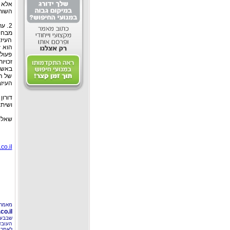
אלא 
השות
2. 
מבחינ
העיזב
הוא ז
פעולו
זכויו
באשר 
של הא
העיזב
דורון
ושיתו
שאלות
co.il
מאמר
o.il
שבבעל
העובד
לאתר 