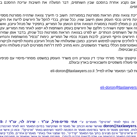
אם נקבע אחרת בהסכם שבין השותפים, דבר המעלה את חשיבות עריכת ההסכם בין
פים.
עריכת צוואה ומתן הוראות מפורטות במסגרתה: חשוב כי תיערך צוואה שתהיה מפורטת מספי
ת פירוט נכסי העסק ואופן חישוב שוויו, ככל שניתן, בכדי להקל על היורשים לדעת את היק
ון. כן מומלץ למנות במסגרת הצוואה אדם הנאמן על המוריש, בתפקיד של מנהל עיזבון, ואש
ה אשר יפקח וישגיח כי חלקם של היורשים בעסק השותפות לא ייפגע לאחר מות המוריש, עק
ת של השותפים הנותרים. יש לפרט בצוואה הוראות מפורטות ככל שניתן, בדבר אופן שמיר
ת היורשים והיקף העיזבון, לרבות מצבת נכסיו של המוריש, כימות "נכסיו" מהשותפות והנחיו
להליכים שינקוט למימוש העיזבון. כמובן שפעולותיו של מנהל העיזבון נתונות לפיקוח ולביקור
פוטרופוס הכללי במשרד המשפטים, והוא מחויב לתת דו"חות מפורטים לעניין פעולותיו והיק
ון שבטיפולו.
 טיקוצקי עמיר מזרחי עורכי דין ונוטריון הינו משרד העוסק במשפט מסחרי-מיסויי עם סניפי
פי פעולה משפטיים וחשבונאיים בארץ ובעולם.
 לגבי המאמר שלחו למייל:
eli-doron@taxlawyers.co.il
eli-doron@taxlawyers.
אתי סדיס-פרל, עו"ד - שירה לוי, עו"ד /
li-
 זה נוסף לאתר "ארטיקל" מאמרים ע"י
doron@taxlawyers.c
שאישר שהוא הכותב של מאמר זה ושהקישור בסיום המאמר הוא לאתר האינטרנ
ותו, מפרסם מאמר זה אישר בפרסומו מאמר זה הסכמה לתנאי השימוש באתר "ארטיקל", וכמו כן אישר א
ה ש"ארטיקל" אינם מציגים בתוך גוף המאמר "קרדיט", כפי שמצוי אולי באתרי מאמרים אחרים, מלבד קישו
מפרסם המאמר (בהרשמה אין שדה לרישום קרדיט לכותב). מפרסם מאמר זה אישר שמאמר זה מפורסם אול