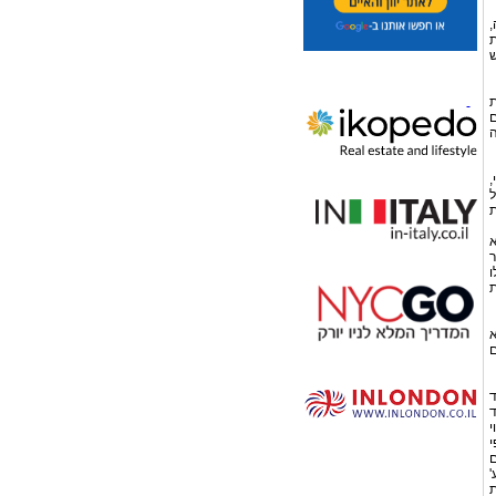
,
ת
ש
ת
ם
ה
,
ל
ת
א
ר
ו
ת
א
ם
ד
ד
י
י
ם
'
ת