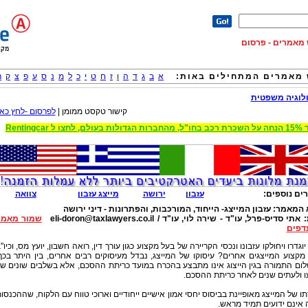
וש מאמרים - פרסום
מאמרים המתחילים באות:
א
ב
ג
ד
ה
ו
ז
ח
ט
י
כ
ל
מ
נ
ס
ע
פ
צ
ק
ר
לוגיה משפטית
קישור טקסט ממומן |
לפרסום -לחץ כאן
 הגדולות בעולם, לחצו ל Rentingcar
ים נוספים:
עזבון
ירושה
מייצג עזבון
צוואה
 המאמר:
עזבון המייצג- הייחוד, המורכבות, והפתרונות - דיני ירושה
:
אתי סדיס-פרל, עו"ד - שירה לוי, עו"ד /
eli-doron@taxlawyers.co.il
שמור מאמר
דפים
יוגדרו ויחולקו עזבונו ונכסי הקריירה של בעל מקצוע כגון עורך דין, רואה חשבון, יועץ מס, וכיו"
מקצוע המייצגים אחרים? עיסוקו של המייצג, נבדל מעיסוקים רבים אחרים, בין היתר בכך
ום התמורה בגין הייצוג אינו מתבצע בהכרח במועד כריתת ההסכם, אלא בשלבים שונים ש
ו ולעתים שנים לאחר כריתת ההסכם.
ו של המייצג מאופיינת בביסוס יחסי אמון אישיים ייחודיים וארוכי טווח עם הלקוח, שההכנסו
 אינם ידועים תמיד מראש.