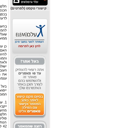
חלקו 
קישורי טקסט (לפרטים)
הכנס
בכסף.
לדעת
בהער
להמש
שעלי
ממועד
כן עו
האם ה
להיו
והמונ
ולאחר
ישולם
העובד
את ה
עצמה
בעל מ
ייפגע
המומל
1. 
ייקבע
מהשות
חלקו
פוליס
הנותר
42