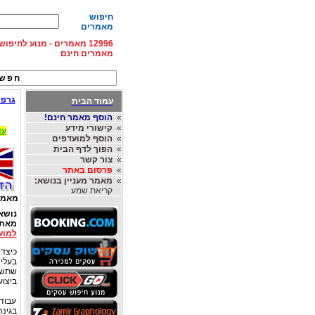
חיפוש
מאמרים
12996 מאמרים - מנוע לחיפ
מאמרים חינם
חפש 
גרפו
עמוד הבית
»
הוסף מאמר חינם!
»
קישורי מידע
עד 15% הנחה על השכרת רכב בחו"ל, מהחברות
»
הוסף למועדפים
»
הפוך לדף הבית
»
צור קשר
»
פרסום באתר
»
מאמר מעניין בנושא:
קריאת שמע
מאמר
נושא
מאת
למוע
כיצד 
בעלי 
שתשל
ביצוע
עבודת
בגינה