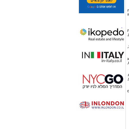
ה
ו
ת
,
,
ע
,
.
,
ם