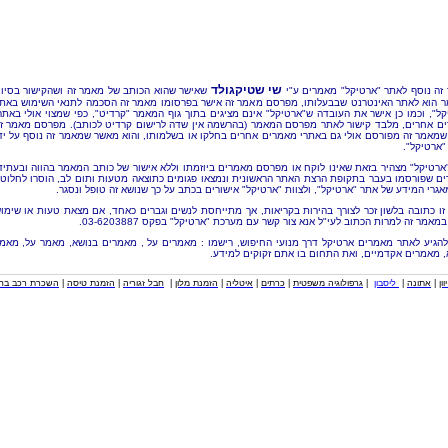
שי שטיקגולד
זה נוסף לאתר "ארטיקל" מאמרים ע"י
שאישר שהוא הכותב של מאמר זה ושהקישור בסיו
 הוא לאתר האינטרנט שבבעלותו, מפרסם מאמר זה אישר בפרסומו מאמר זה הסכמה לתנאי השימוש באת
קל", וכמו כן אישר את העובדה ש"ארטיקל" אינם מציגים בתוך גוף המאמר "קרדיט", כפי שמצוי אולי באתר
ם אחרים, מלבד קישור לאתר מפרסם המאמר (בהרשמה אין שדה לרישום קרדיט לכותב). מפרסם מאמר ז
שמאמר זה מפורסם אולי גם באתרי מאמרים אחרים בחלקו או בשלמותו, והוא מאשר שמאמר זה נוסף על יד
"ארטיקל".
"ארטיקל" מצהיר בזאת שאינו לוקח או מפרסם מאמרים ביוזמתו וללא אישור של כותב המאמר בהווה ובעתיד
ם שפורסמו בעבר בתקופת הרצת האתר הראשונית ונמצאו פגומים כתוצאה מטעות ותום לב, הוסרו לחלוטי
אגרי המידע של אתר "ארטיקל", ולצוות "ארטיקל" אישורים בכתב על כך שנושא זה טופל ונסגר.
זו כתובה בלשון זכר לצורך בהירות בקריאות, אך מתייחסת לנשים וגברים כאחד, אם מצאת טעות או שימו
מאמר זה למרות הכתוב לעי"ל אנא צור קשר עם מערכת "ארטיקל" בפקס 03-6203887.
להגיע לאתר מאמרים ארטיקל דרך מנועי החיפוש, רישמו : מאמרים על , מאמרים בנושא, מאמר על, מאמ
, מאמרים אקדמיים, ואת התחום בו אתם זקוקים למידע.
וון
|
אתונה
|
ליסבון
|
גרפולוגיה משפטית
|
כרתים
|
איטליה
|
הזמנת מלון
|
חבל זגוריה
|
הזמנת טיסה
|
השכרת רכב בחו