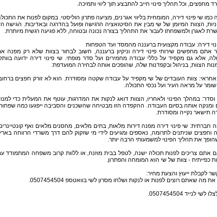
ד מחפצים, וכל תהליך פינוי חייב להתבצע תוך ליווי ותמיכה.
כמו שי פינוי דירה, המומחית בליווי אגרנים, מציעה פתרון הוליסטי. במקום לפנות את התכול
יות, הצוות המיומן של שי מבין את הסיטואציה הרגישה ופועל בהדרגה ובאדיבות. הגישה הז
ת לאגרן ולמשפחתו לעבור את התהליך בצורה נכונה ובטוחה, ללא פגיעה רגשית מיותרת.
נוי דירה: עבודה מקצועית ברעננה מהמסד ועד הטפחות
 אתם מחפשים שירותי פינוי דירה וניקיון ברעננה, חשוב לבחור בצוות שלא רק מפנה א
ה, אלא גם מקפיד על כללי עבודה מחמירים ועל סדר מופתי. שי פינוי דירה ידועה בוותק
נות הצוות, בניהול ובקפדנות שלה, שהופכים אותה לבחירה המועדפת:
 אחראי: צוות העובדים של שי מקפיד על עבודה שקטה ומסודרת. הוא לא זורק חפצים ברחוב
שומר על מראה העיר ועל נכסי התכולה.
ן וסדר: במהלך הפינוי ולאחריו, הצוות דואג לנקות את המדרגות, עוטף את המעלית כדי למנו
 ומנקה אותה בסיום העבודה. ההקפדה הזו מבטיחה שהשכנים והסביבה ייפגעו כמה שפחות
ה תישאר נקייה ומסודרת.
 חברתית: שי פינוי דירה מפנה דירות מלאות, בתים מלאים, מחסנים מלאים ואף קונטיינרים
 וחפצים שניתנים לתרומה, נאספים ומגיעים לידי מי שזקוק להם דרך משרדי הרווחה בארץ
ופך את תהליך הפינוי למשמעותי הרבה יותר.
ם אתם צריכים לפנות תכולה ישנה, לטפל בבית מוזנח, או ללוות קרוב משפחה המתמודד ע
ת כפייתית - צוות של שי הוא המומחה והפתרון.
שר לקבלת ייעוץ והצעת מחיר:
את מה שאתם רוצים לפנות או לנקות ושלחו מסרון לשי בוואטספ 0507454504.
 לשי לנייד 0507454504.