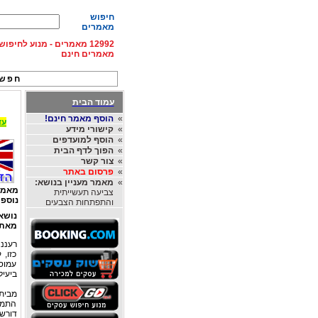
חיפוש
מאמרים
12992 מאמרים - מנוע לחיפ
מאמרים חינם
חפש 
עמוד הבית
»
הוסף מאמר חינם!
עד 15% הנחה על השכרת רכב בחו"ל, מהחברות
»
קישורי מידע
»
הוסף למועדפים
»
הפוך לדף הבית
»
צור קשר
»
פרסום באתר
»
מאמר מעניין בנושא:
מאמר
צביעה תעשייתית
נוספי
והתפתחות הצבעים
נושא
מאת
רעננה
כזו, 
עמוסי
ביעיל
מבית 
התמו
דורשת