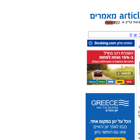
ש
ת
ר
ם
ל
א
י