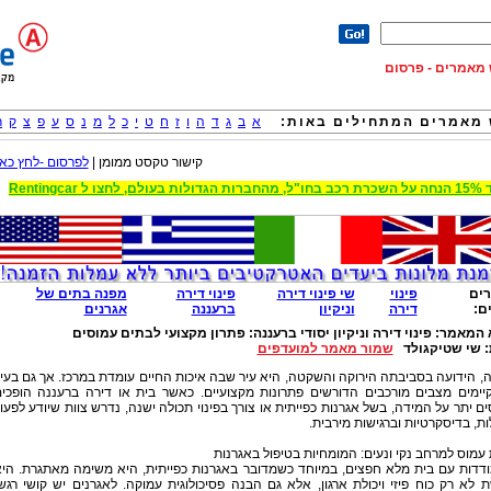
וש מאמרים - פרסום
מאמרים המתחילים באות:
א
ב
ג
ד
ה
ו
ז
ח
ט
י
כ
ל
מ
נ
ס
ע
פ
צ
ק
ר
קישור טקסט ממומן |
לפרסום -לחץ כאן
 הגדולות בעולם, לחצו ל Rentingcar
ים
פינוי
שי פינוי דירה
פינוי דירה
מפנה בתים של
ם:
דירה
וניקיון
ברעננה
אגרנים
 המאמר:
פינוי דירה וניקיון יסודי ברעננה: פתרון מקצועי לבתים עמוסים
:
שי שטיקגולד
שמור מאמר למועדפים
, הידועה בסביבתה הירוקה והשקטה, היא עיר שבה איכות החיים עומדת במרכז. אך גם בעי
קיימים מצבים מורכבים הדורשים פתרונות מקצועיים. כאשר בית או דירה ברעננה הופכי
ם יתר על המידה, בשל אגרנות כפייתית או צורך בפינוי תכולה ישנה, נדרש צוות שיודע לפעו
ות, בדיסקרטיות וברגישות מירבית.
עמוס למרחב נקי ונעים: המומחיות בטיפול באגרנות
דדות עם בית מלא חפצים, במיוחד כשמדובר באגרנות כפייתית, היא משימה מאתגרת. הי
 לא רק כוח פיזי ויכולת ארגון, אלא גם הבנה פסיכולוגית עמוקה. לאגרנים יש קושי רגש