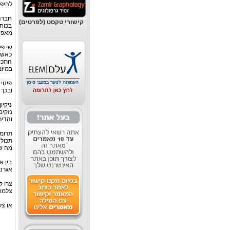
להיפר
חברה 
קישורי טקסט (לפרטים)
בכוחנ
מאפשר
שי פי
כאשר
התכול
במיומ
פינוי
ובכך 
ניקיו
נזקים
והדיר
תרומה
תכולה
מה שה
בין א
אגרנו
צרו ק
צלמו 
או צלצלו