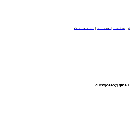
השכרת רכב בחו"ל
|
הזמנת טיסה
|
חבל זגוריה
|
ן
clickgoseo@gmail