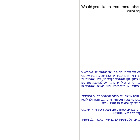
Would you like to learn more abo
cake to
אישר שהוא הכותב של מאמר זה ושהקישור
ר בפרסומו מאמר זה הסכמה לתנאי השימוש
בתוך גוף המאמר "קרדיט", כפי שמצוי אולי
 אין שדה לרישום קרדיט לכותב). מפרסם
בחלקו או בשלמותו, והוא מאשר שמאמר זה
 וללא אישור של כותב המאמר בהווה ובעתיד
ם כתוצאה מטעות ותום לב, הוסרו לחלוטין
 על כך שנושא זה טופל ונסגר
שים וגברים כאחד, אם מצאת טעות או שימוש
03-6203887
מרים על , מאמרים בנושא, מאמר על, מאמר