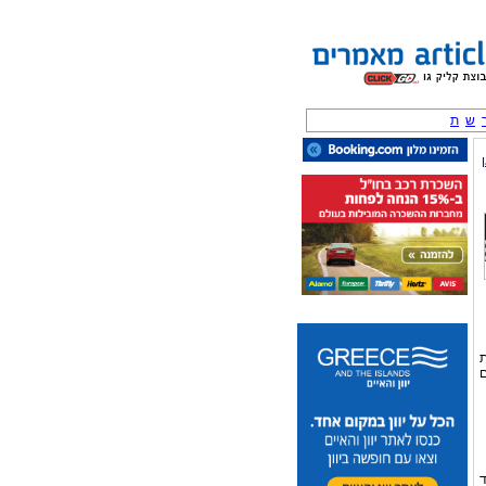
ש
ת
ת
ם
ד