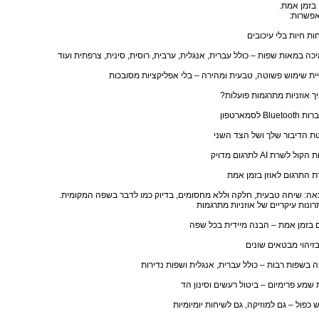
בזמן אמת.
אפשרות:
ות חיות בלי עיכובים
כה במאות שפות – כולל עברית, אנגלית, ערבית, רוסית, סינית, צרפתית ועוד
יית שימוש פשוטה, טבעית ומהירה – בלי אפליקציות מסובכות
ך אוזניות מתרגמות פועלות?
Blue לסמארטפון
ת הדיבור שלך ושל הצד השני
ול לשרת AI לתרגום מדויק
 התרגום לאוזן בזמן אמת
ה: שיחה טבעית, חלקה וללא מחסומים, בדיוק כמו לדבר בשפה המקומית.
רונות עיקריים של אוזניות מתרגמות
 בזמן אמת – הבנה מיידית בכל שפה
בזיהוי מבטאים שונים
 בשפות רבות – כולל עברית, אנגלית ושפות נדירות
 שמע פרימיום – ביטול רעשים וסינון הד
 כפול – גם למוזיקה, גם לשיחות יומיומיות