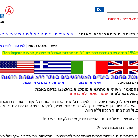
וש מאמרים - פרסום
מאמרים המתחילים באות:
א
ב
ג
ד
ה
ו
ז
ח
ט
י
כ
ל
מ
נ
ס
ע
פ
צ
ק
ר
קישור טקסט ממומן |
לפרסום -לחץ כאן
 הגדולות בעולם, לחצו ל Rentingcar
ים נוספים:
אוזניות תרגום
אוזניות תרגום בזמן אמת
 המאמר:
5 אוזניות מתרגמות מומלצות ב?2026 | בדקנו באמת
:
עולם גאדג'טים
שמור מאמר למועדפים
 שבו מטיילים, עושים עסקים בינלאומיים ולומדים שפות חדשות בכל מקום – אוזניות מתרגמו
 לגאדג’ט חיוני. הן מאפשרות לך לשבור מחסומי שפה, לתקשר בצורה טבעית עם כל אד
, וליהנות מחוויה חלקה וללא תיווך.
וש עכשיו – משלוח חינם, החזרות חינם, שירות לקוחות בעברית!
ן אוזניות מתרגמות שפות?
ות מתרגמות הן אוזניות חכמות שמתחברות לסמארטפון ומתרגמות את הדיבור שלך ושל הצ