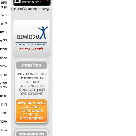
השני 
הן מ
קישורי טקסט (לפרטים)
? שיח
? תמי
? חוו
?? אי
התחברות tooth
הקלט
שליחת הק
החזרת
התוצא
?? ית
תרגום
דיוק 
תמיכה
איכות
שימוש