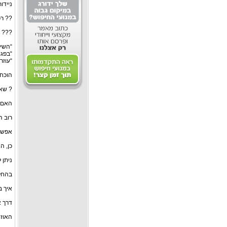
ניידו
?? רכ
??? ח
“השיח
“בפגי
“עוזר
הוכחה
? שאלו
האם ה
רוב ה
אפשר 
כן, האוז
ניתן 
בהחלט
איך 
דרך א
האוזנ