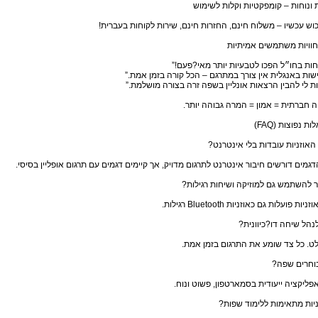
ת ונוחות – קומפקטיות וקלות לשימוש
וש עכשיו – משלוח חינם, החזרות חינם, שירות לקוחות בעברית!
וויות משתמשים אמיתיות
ות בחו״ל הפכו לטבעיות יותר מאי?פעם!”
שות באנגלית אין צורך במתרגם – הכל קורה בזמן אמת.”
ות לי להבין הרצאות אונליין בשפה זרה בצורה מושלמת.”
 חברתית = אמון = המרה גבוהה יותר.
ת נפוצות (FAQ)
אוזניות עובדות בלי אינטרנט?
דגמים דורשים חיבור אינטרנט לתרגום מדויק, אך קיימים דגמים עם תרגום אופליין בסיסי.
להשתמש גם למוזיקה ושיחות רגילות?
ניות פועלות גם כאוזניות Bluetooth רגילות.
לנהל שיחה דו?כיוונית?
. כל צד שומע את התרגום בזמן אמת.
בוחרים שפה?
פליקציה ייעודית בסמארטפון, פשוט ונוח.
יות מתאימות ללימוד שפות?