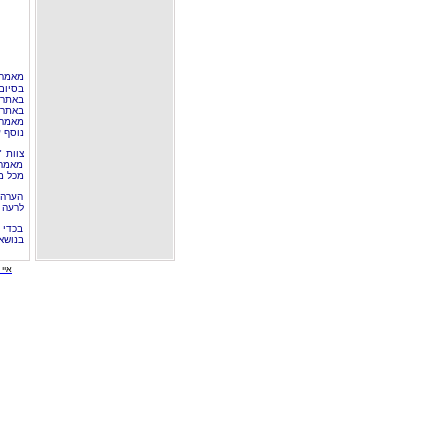
מאמר 
בסיום
באתר 
באתרי
מאמר 
נוסף ע
צוות 
מאמרי
מכל מ
הערה 
לרעה ב
בכדי 
בנושא
איי י