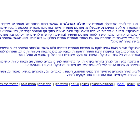
עולם גאדג'טים
זה נוסף לאתר "ארטיקל" מאמרים ע"י
שאישר שהוא הכותב של מאמר זה ושהקישו
 המאמר הוא לאתר האינטרנט שבבעלותו, מפרסם מאמר זה אישר בפרסומו מאמר זה הסכמה לתנאי השימו
"ארטיקל", וכמו כן אישר את העובדה ש"ארטיקל" אינם מציגים בתוך גוף המאמר "קרדיט", כפי שמצוי אול
 מאמרים אחרים, מלבד קישור לאתר מפרסם המאמר (בהרשמה אין שדה לרישום קרדיט לכותב). מפרס
זה אישר שמאמר זה מפורסם אולי גם באתרי מאמרים אחרים בחלקו או בשלמותו, והוא מאשר שמאמר ז
ל ידו לאתר "ארטיקל".
"ארטיקל" מצהיר בזאת שאינו לוקח או מפרסם מאמרים ביוזמתו וללא אישור של כותב המאמר בהווה ובעתיד
ם שפורסמו בעבר בתקופת הרצת האתר הראשונית ונמצאו פגומים כתוצאה מטעות ותום לב, הוסרו לחלוטי
אגרי המידע של אתר "ארטיקל", ולצוות "ארטיקל" אישורים בכתב על כך שנושא זה טופל ונסגר.
זו כתובה בלשון זכר לצורך בהירות בקריאות, אך מתייחסת לנשים וגברים כאחד, אם מצאת טעות או שימו
מאמר זה למרות הכתוב לעי"ל אנא צור קשר עם מערכת "ארטיקל" בפקס 03-6203887.
להגיע לאתר מאמרים ארטיקל דרך מנועי החיפוש, רישמו : מאמרים על , מאמרים בנושא, מאמר על, מאמ
, מאמרים אקדמיים, ואת התחום בו אתם זקוקים למידע.
וון
|
אתונה
|
ליסבון
|
גרפולוגיה משפטית
|
כרתים
|
איטליה
|
הזמנת מלון
|
חבל זגוריה
|
הזמנת טיסה
|
השכרת רכב בחו