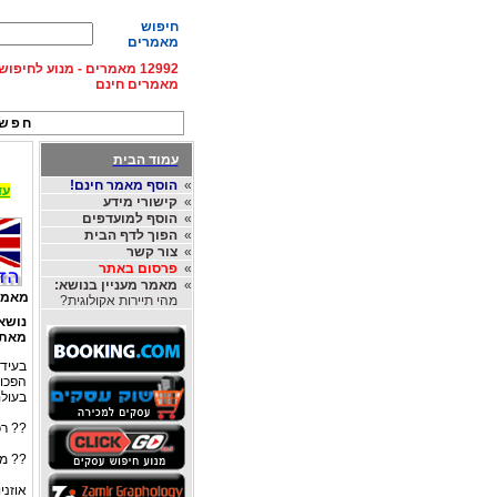
חיפוש
מאמרים
12992 מאמרים - מנוע לחיפ
מאמרים חינם
חפש 
עמוד הבית
»
הוסף מאמר חינם!
עד 15% הנחה על השכרת רכב בחו"ל, מהחברות
»
קישורי מידע
»
הוסף למועדפים
»
הפוך לדף הבית
»
צור קשר
»
פרסום באתר
»
מאמר מעניין בנושא:
מאמר
מהי תיירות אקולוגית?
נושא
מאת
בעידן
הפכו
בעולם
?? רכ
?? מה
אוזני