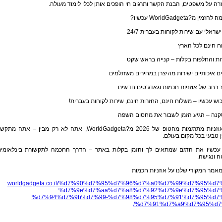
זרה על משפטים, הבנת הקשר ותרגום חי הופכים אותן לכלי לימוד מעולה.
זמין מ?WorldGadgeta עכשיו?
שראלי עם שירות לקוחות בעברית 24/7
ח חינם לכל הארץ
ת והחלפות בקלות – קנייה בראש שקט
ם איכותיים ישירות מהיצרן במחירים משתלמים
רחב של אוזניות חכמות וגאדג’טים חדשים
וש עכשיו – משלוח חינם, החזרות חינם, שירות לקוחות בעברית!
קנה – הגיע הזמן לשבור את מחסום השפה
עם אוזניות מתרגמות מהטופ של 2026 מ?WorldGadgeta, אתה לא רק מבין – אתה מתק
 טבעי בכל מקום בעולם.
עכשיו את הדגם שמתאים לך והזמן בקלות באתר – הדרך החכמה לתקשורת בינלאומי
 ונגישה.
אמר המקורי שלנו על אוזניות חכמות
worldgadgeta.co.il/%d7%90%d7%95%d7%96%d7%a0%d7%99%d7%95%d7
%d7%9e%d7%aa%d7%a8%d7%92%d7%9e%d7%95%d7%
%d7%94%d7%9b%d7%99-%d7%98%d7%95%d7%91%d7%95%d7%
%d7%91%d7%a9%d7%95%d7%