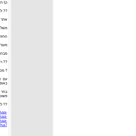
כן! ח
?? למה לה
אתר י
משלו
החזרו
מוצרי
מבחר 
?? רכ
? מס
באופן
בחר 
פשוטה
?? למ
%aa-
aa-
aa-
a7/