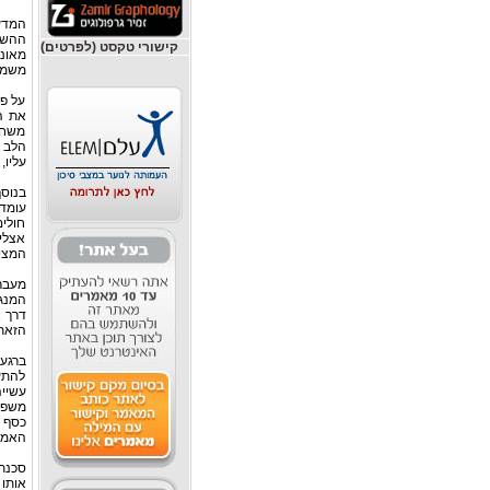
המדע 
ההשפע
קישורי טקסט (לפרטים)
מאונ
משמע
על פי
את הא
משחרר
הלב מ
עליו,
בנוסף
עומד
חולים
אצלי
המציא
מעבר 
המנגנ
דרך א
הזאת 
ברגע
להתעל
עשייה
משפע 
כסף 
האמונ
סכנת 
אותו 