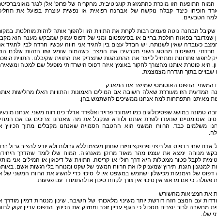
המוח התופעה הזו מוכרת כהתמזגות קוגניטיבית. מחקריה של פרופ' אלן לנגר מאוניברסיט
ארד הוכיחו כיצד קבלה נוקשה של אבחנה רפואית או נפשית עוצרת בפועל את תהליכ
מה הטבעיים.
קיבל הבחנה נוטה פעמים רבות לקחת את התווית הזו ולהפוך אותה לזהות מוחלטת. במקו
ן שמדובר בפאזה חולפת בחיים או בסימפטום זמני של דפוס עמוק שמבקש מענה הוא מקב
צב כעובדה שאין לשנותה. יש הבדל עצום בין להגיד אני חווה עכשיו חרדה לבין להגיד אנ
חרדתי. משפטים מהסוג השני מקבעים את המצב. כשהמוח שומע שזו הזהות שלכם הו
 לחפש פתרונות ומתחיל לייצר את ההתנהגות שתצדיק את התווית שקיבלנו. התווית הופכ
ן. היא פוטרת אותנו מהצורך לחקור באומץ איזה דפוס הישרדותי מופעל שם למטה ומשאיר
 שבויים בתוך הגדרה מצמצמת.
ח המשני: הדפוס האוטומטי שמייצר את המאבק
ה המדעית הזו מעוררת שאלה חשובה אם המילים האמונות והתוויות האלו מחלישות אותנ
עות מאיתנו התפתחות למה אנחנו ממשיכים להשתמש בהן.
ה טמונה במושג שפסיכולוגים כמו זיגמונד פרויד ואלפרד אדלר כינו רווח משני. אנחנו מונעי
סים אוטומטיים שנועדו לשרת אותנו ולוודא שנקבל את מה שאנחנו צריכים גם אם המחי
נו משלמים כבד. הרווח המשני הוא ההטבה הסמויה שאנחנו מקבלים מתוך הכיווץ א
ה.
אדם שחי בדפוס של ריצוי ופרפקציוניזם שנותן מעצמו ללא גבולות ולא יודע להציב גבול ברו
בקש מנוחה ימצא את עצמו מהר מאוד מרוקן מאנרגיה. המוח שלו לומד שהדרך היחיד
ימית לקבל פטור ממטלות היא דרך חולי או קריסה. התווית של דיכאון או המילים אני מות
ת למנגנון הגנה, תירוץ שמעניק לו את הרווח המשני של שקט ומנוחה בלי רגשות אשם. באות
דפוס של הימנעות מכישלון ישתמש במשפט אין לי סיכוי כדי להשיג את הרווח המשני של א
 פעולה. כי אם מראש אין סיכוי אין צורך לקחת סיכון או להתמודד עם פגיעות.
ת את המציאות מהשורש
דות עם המצב הזה דורשת יותר משינוי מלאכותי של חשיבה. שינון מנטרות דמיון מודרך א
 מחשבה לרוב יוצרים תסכול כי הגוף עדיין זוכר ומחזיק את הכיווץ. הדפוס עדיין זקוק לרוו
 שלו.