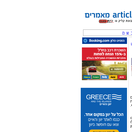
ש
ת
ת
.
ו
ו
ק