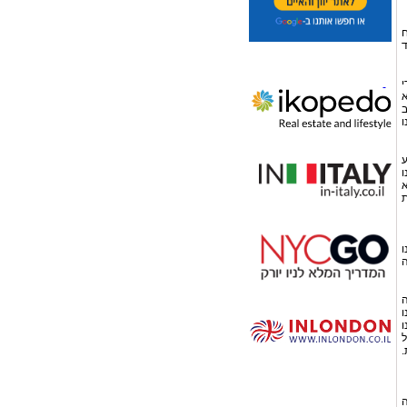
ח
ד
י
א
ב
ו
ע
ו
א
ת
ו
ה
ה
ו
ו
ל
.
ה