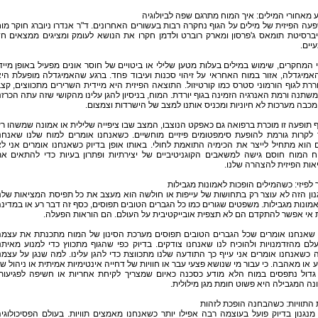
מאחורי המילים: איך המוח מתרגם שפה לביולוגיה
ה הפיזית של מילים על הגוף נחקרה רבות בעשורים האחרונים. ד"ר אנדרו ניוברג חוקר מו
יברסיטת תומאס ג'פרסון ומארק רוברט ולדמן חקרו את הנושא לעומק ומציגים ממצאים ח
יים.
 המחקרים, שימוש במילים בעלות מטען שלילי או ביטויים של חוסר אונים מפעיל באופן מייד
מיגדלה, אזור במוח האחראי על זיהוי סכנות ועיבוד פחד. ברגע שהאמיגדלה מופעלת הי
ת לגוף הורמוני סטרס כמו קורטיזול. התוצאה הפיזית היא מיידית השרירים מתכווצים, קצ
שתנה ורמת האנרגיה הזמינה בגוף יורדת. המוח, בניסיון להגן עלינו מהקושי שזה עתה הכרזנ
 מכבה מערכות לא חיוניות ומכניס אותנו למצב של הישרדות וצמצום.
 תופעה זו מוכרת ברפואה גם כאפקט הנוצבו, המצב שבו ציפייה שלילית או אמונה שמשהו ר
 לקרות גורמת להופעת סימפטומים פיזיים מוחשיים. כשאנחנו אומרים למוח שלנו שאנחנ
 הוא מתחיל לייצר את הכימיה התואמת לחולי. באותו אופן בדיוק כשאנחנו אומרים אני ל
ח המוח חוסם גישה למשאבים הקוגניטיביים של יצירתיות ופתרון בעיות כדי להתאים א
ות הפיזית להצהרה שלנו.
לפיזי: כשהמילים הופכות לאמונות מגבילות
ון הזה לא עוצר רק בתחושות של עייפות או חולשה הוא מעצב את כל תפיסת המציאות שלנ
מונות מגבילות. משפטים שגורים כמו כל הגברים הטובים תפוסים, כסף זה דבר רע או במדינ
אי אפשר להתקדם הם לא תצפית אובייקטיבית על העולם. הם הוראות הפעלה.
 שאנחנו אומרים שכל הגברים הטובים תפוסים מערכת הסינון של המוח מתכנתת את עצמ
ם מהזדמנויות ולהוכיח לנו שאנחנו צודקים. בדיוק כפי שהגוף מתכווץ כדי למנוע מאיתנ
 כשאנחנו אומרים אני עייף כך התודעה שלנו מתכווצת כדי להגן עלינו. למה שנגן על עצמנ
או מאהבה. כי עבור מי שנושא פצעי עבר או חוויות של דחייה אינטימיות אמיתית או ניהול ש
גדול נתפסים במוח הלא מודע כסכנה כאיום שמצריך לקיחת אחריות או חשיפה לפגיעות
ה המגבילה היא פשוט חומת מגן מילולית.
התוויות: כשהבחנה הופכת לזהות
מנגנון בדיוק פועל בעוצמה רבה אפילו יותר כשאנחנו מאמצים תוויות. בעולם הפסיכולוגי