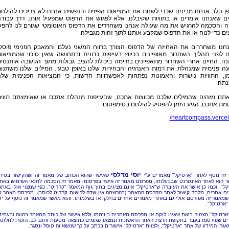
 הלב אנחנו מבינים שכדי לשנות את המציאות הפיזית והנפשית אנחנו לא צריכים להילח
ם שאנחנו אומרים או בתוויות שקיבלנו, אלא לפגוש את הדפוס שמפעיל אותן. דרך עבוד
ה והסכמה להרגיש את מה שעולה אנחנו משחררים את הדפוס האוטומטי שגורם לנו לחפ
ים כדי לנוח או את הדפוס שמקבע אותנו לתוך זהות מגבילה.
חנו משחררים את האחיזה של הדפוס הצורך ברווח המשני נעלם והמאבק הפנימי פוסק
 לפני תהליך השחרור מאופיינים בכיווץ בעייפות כרונית ובתחושה שאין סיכוי שהמציאו
ה. החיים אחרי השחרור מתאפיינים בזרימה ביכולת להציב גבולות מתוך הקשבה אותנטי
עה פנימית שמנהלת את רמות האנרגיה והבחירות שלנו באופן טבעי. המילים שלנו משתנו
ן, התוויות נושרות והאמונות נפתחות לאפשרויות חדשות, כי המציאות הפנימית שלנ
תה.
תם מזהים שהמילים שלכם מכווצות אתכם, שהעייפות מנהלת אתכם או שאימצתם תווי
מת אתכם, הגיע הזמן להפסיק להילחם בסימפטום.
heartcompass.vercel
יוסי מדלסי
זה נוסף לאתר "ארטיקל" מאמרים ע"י
שאישר שהוא הכותב של מאמר זה ושהקישור בסיו
 הוא לאתר האינטרנט שבבעלותו, מפרסם מאמר זה אישר בפרסומו מאמר זה הסכמה לתנאי השימוש באת
קל", וכמו כן אישר את העובדה ש"ארטיקל" אינם מציגים בתוך גוף המאמר "קרדיט", כפי שמצוי אולי באתר
ם אחרים, מלבד קישור לאתר מפרסם המאמר (בהרשמה אין שדה לרישום קרדיט לכותב). מפרסם מאמר ז
שמאמר זה מפורסם אולי גם באתרי מאמרים אחרים בחלקו או בשלמותו, והוא מאשר שמאמר זה נוסף על יד
"ארטיקל".
"ארטיקל" מצהיר בזאת שאינו לוקח או מפרסם מאמרים ביוזמתו וללא אישור של כותב המאמר בהווה ובעתיד
ם שפורסמו בעבר בתקופת הרצת האתר הראשונית ונמצאו פגומים כתוצאה מטעות ותום לב, הוסרו לחלוטי
אגרי המידע של אתר "ארטיקל", ולצוות "ארטיקל" אישורים בכתב על כך שנושא זה טופל ונסגר.