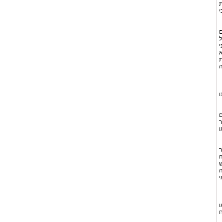
ת
י
ם
ל
י
א
ת
ה
ו
ם
ר
ו
ר
ה
ש
ה
י
ו
ח