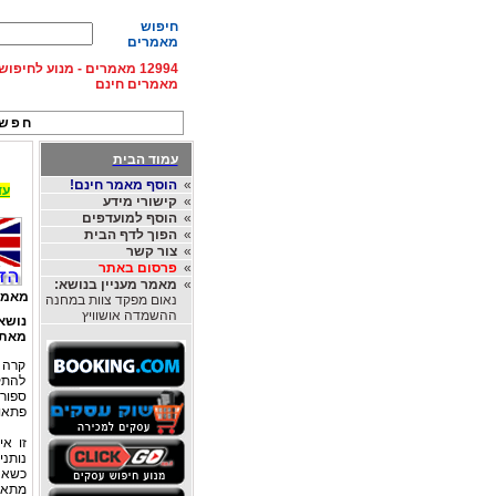
חיפוש
מאמרים
12994 מאמרים - מנוע לחיפ
מאמרים חינם
חפש 
עמוד הבית
»
הוסף מאמר חינם!
עד 15% הנחה על השכרת רכב בחו"ל, מהחברות
»
קישורי מידע
»
הוסף למועדפים
»
הפוך לדף הבית
»
צור קשר
»
פרסום באתר
»
מאמר מעניין בנושא:
מאמר
נאום מפקד צוות במחנה
ההשמדה אושוויץ
נושא
מאת
קרה 
להתק
ספורו
פתאו
זו אי
נותני
כשאנח
מתארי