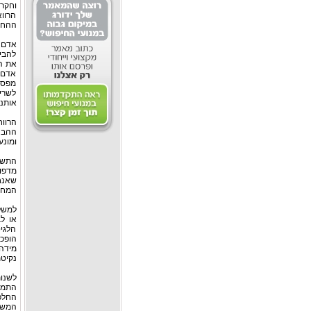
וחקר 
הרוו
ההחל
אדם ש
להבי
את המ
אדם 
מפסיק
לשריו
אותנו
הרוו
ההבנ
ומונ
התשוב
מדפו
שאנח
המחל
למשל 
או ל
הלגיט
הופכו
מידה 
נקיטת
לשנו
התמוד
החלפת
המשני