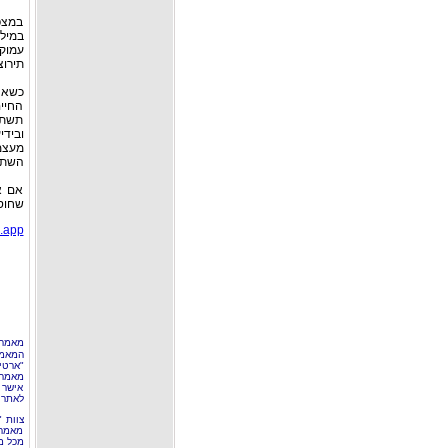
במצפן
במילי
עמוק
תירוצ
כשאנ
החיים
תשתנ
ובידי
מעצמ
השתנ
אם א
שחוס
.app/
מאמר 
המאמר
"ארטי
מאמרי
אישר 
לאתר 
צוות 
מאמרי
מכל מ