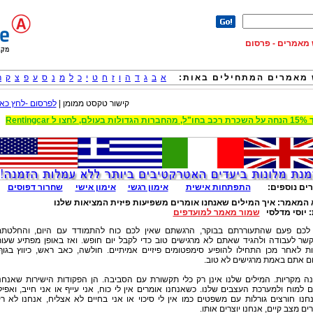
וש מאמרים - פרסום
מאמרים המתחילים באות:
א
ב
ג
ד
ה
ו
ז
ח
ט
י
כ
ל
מ
נ
ס
ע
פ
צ
ק
ר
קישור טקסט ממומן |
לפרסום -לחץ כאן
 הגדולות בעולם, לחצו ל Rentingcar
ים נוספים:
התפתחות אישית
אימון רגשי
אימון אישי
שחרור דפוסים
 המאמר:
איך המילים שאנחנו אומרים משפיעות פיזית המציאות שלנו
:
יוסי מדלסי
שמור מאמר למועדפים
לכם פעם שהתעוררתם בבוקר, הרגשתם שאין לכם כוח להתמודד עם היום, והחלטתם
שר לעבודה ולהגיד שאתם לא מרגישים טוב כדי לקבל יום חופש. ואז באופן מפתיע שעו
ת לאחר מכן התחילו להופיע סימפטומים פיזיים אמיתיים. חולשה, כאב ראש, כיווץ בגוף
ם אתם באמת מרגישים לא טוב.
נה מקריות. המילים שלנו אינן רק כלי תקשורת עם הסביבה. הן הפקודות הישירות שאנחנ
ם למוח ולמערכת העצבים שלנו. כשאנחנו אומרים אין לי כוח, אני עייף או אני חייב, ואפיל
נו חורצים גורלות עם משפטים כמו אין לי סיכוי או אני בחיים לא אצליח, אנחנו לא ר
ם מצב קיים, אנחנו יוצרים אותו.