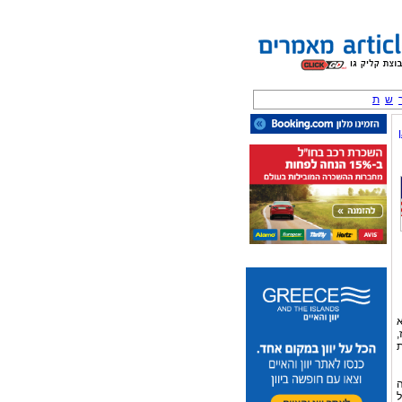
ש
ת
א
,
ת
ה
ל