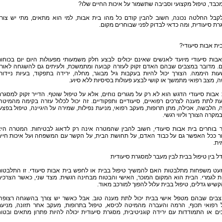
כבד, טיפול מקצועי וסביבה שתשמור על איכות החיים שלו?
לקבל החלטה נכונה, חשוב להבין קודם כל מהו בית אבות, למי הוא מתאים, מתי יש צור
ת סיעודית, ומה כדאי לבדוק לפני שבוחרים מקום.
ית אבות סיעודי?
בות סיעודי מיועד לאנשים שאינם יכולים לבצע חלק משמעותי מפעולות היום יום בכוחו
. מדובר במצבים שבהם האדם זקוק לעזרה קבועה ומתמשכת, ולעיתים גם להשגחה לאור
ות היממה. הצורך יכול להיות בעקבות גיל מבוגר, מחלה, ירידה בתפקוד, בעיות ניידות
, מצב רפואי מתמשך או קושי לבצע פעולות בסיסיות ללא סיוע.
אבות סיעודי הדגש הוא לא רק על מגורים נוחים, אלא על טיפול שוטף. הדייר זקוק למסגר
ת לתת מענה לצרכים רפואיים, סיעודיים ותפקודיים. זה יכול לכלול עזרה בקימה מהמיטה
 הלבשה, אכילה, מתן תרופות, מעקב רפואי, מניעת נפילות, שמירה על היגיינה, טיפול בפצע
מקרה הצורך וליווי רגשי.
 בוחרים בית אבות סיעודי, חשוב להבין שהמטרה אינה רק לדאוג לבטיחות. המטרה הי
ר ככל האפשר גם על כבוד האדם, על תחושת הבית, על הקשר עם המשפחה ועל איכות חיי
ית.
 בין טיפול בבית לבין מעבר למסגרת סיעודית
עט משפחות מתלבטות האם להמשיך טיפול בבית או לחפש בית אבות סיעודי. זו התלבטו
 לגמרי. הבית הוא המקום המוכר, האישי והבטוח מבחינה רגשית. מצד שני, כאשר הצרכי
שיש גדלים, טיפול בבית עלול להפוך למורכב מאוד.
צבים שבהם מטפל אישי בבית יכול לתת מענה טוב. אבל כאשר יש צורך בהשגחה רצופה
ל רפואי תכוף, הרמה והעברה מהמיטה לכיסא, טיפול בתרופות, מעקב אחר תזונה, מניע
ים או התמודדות עם ירידה קוגניטיבית, מסגרת סיעודית יכולה להיות פתרון מתאים ובטו