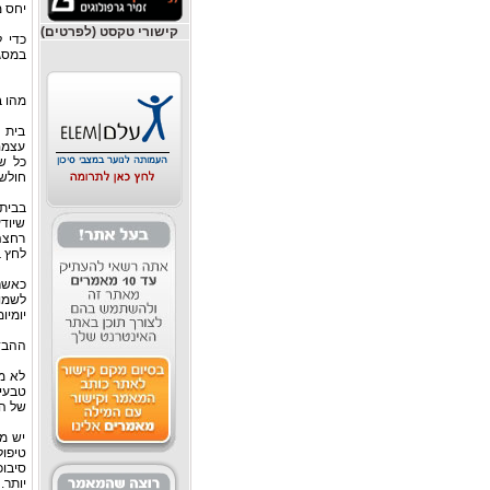
יחס מ
קישורי טקסט (לפרטים)
כדי 
במסגר
מהו ב
בית א
עצמם
כל שע
חולשה
בבית 
שיודע
רחצה,
לחץ ב
כאשר
לשמו
יומיומ
ההבדל
לא מ
טבעית
של הק
יש מ
טיפו
סיבוכ
יותר.