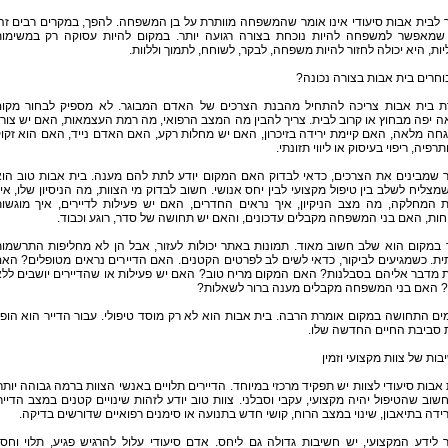
לבית אבות סיעודי אינו אומר שהמשפחה מוותרת על בן המשפחה. להפך, במקרים רבים זה
שמאפשר למשפחה להיות נוכחת בצורה רגועה יותר. במקום להיות עסוקה רק במשימו
יות, היא יכולה לחזור להיות משפחה, לבקר, לשוחח, לתמוך וללוות.
וחרים בית אבות בצורה נכונה?
ת בית אבות צריכה להתחיל מהבנת הצרכים של האדם המבוגר. לא מספיק לבחור מקו
 יפה מבחוץ או קרוב לבית. צריך להבין מה המצב הרפואי, מה רמת העצמאות, האם יש צור
ה מלאה, האם קיימת ירידה בזיכרון, האם יש מחלות רקע, האם האדם נייד, האם הוא זקו
תרפיה, ריפוי בעיסוק או ליווי תזונתי.
 שמבינים את הצרכים, כדאי לבדוק האם המקום יודע לתת להם מענה. בית אבות טוב הו
מצליח לשלב בין טיפול מקצועי לבין יחס אנושי. חשוב לבדוק מי הצוות, מה הניסיון שלו, אי
ת המחלקה, מה מצב הניקיון, איך נראים החדרים, האם יש פעילות לדיירים, איך מוגשו
ות, האם בני המשפחה מקבלים עדכונים, והאם יש תחושה של סדר, רוגע וכבוד.
 במקום הוא שלב חשוב מאוד. תמונות באתר יכולות לעזור, אבל הן לא מחליפות התרשמו
ת. כשמגיעים לביקור, כדאי לשים לב לפרטים הקטנים. האם הדיירים נראים מטופלים? הא
 מדבר אליהם בסבלנות? האם המקום מריח טוב? האם יש פעילות או שהדיירים יושבים לל
 האם בני המשפחה מקבלים מענה ברור לשאלות?
ם התחושה במקום אומרת הרבה. בית אבות הוא לא רק מוסד טיפולי. עבור הדייר הוא הופ
 סביבת החיים החדשה שלו.
ות של צוות מקצועי וזמין
אבות סיעודי לצוות יש תפקיד מרכזי במיוחד. הדיירים תלויים באנשי הצוות ברמה גבוהה יותר
חשוב שהטיפול יהיה מקצועי, עקבי וסבלני. צוות טוב יודע לזהות שינויים קטנים במצב הדייר
רידה בתיאבון, שינוי במצב הרוח, קושי חדש בתנועה או סימנים רפואיים שדורשים בדיקה.
לידע המקצועי, יש חשיבות גדולה גם ליחס. אדם סיעודי עלול להרגיש פגיע, תלוי וחס