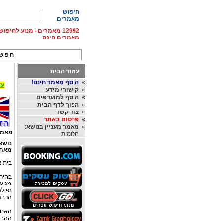
חיפוש
מאמרים
12992 מאמרים - מנוע לחיפ
מאמרים חינם
חפש 
עמוד הבית
»
הוסף מאמר חינם!
עד 15% הנחה על השכרת רכב בחו"ל, מהחברות
»
קישורי מידע
»
הוסף למועדפים
»
הפוך לדף הבית
»
צור קשר
»
פרסום באתר
»
מאמר מעניין בנושא:
מאמר
חלומות
נושא
מאת
בית א
בחיר
מגיע
נפילה
הרבה 
האם 
ההבדל