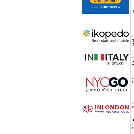
ך
ת
ך
,
ת
,
י
א
ם
ת
ם
,
ת
ח