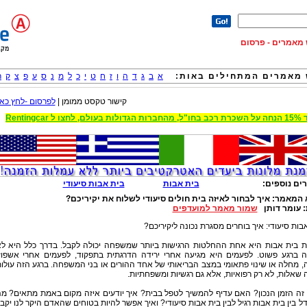
וש מאמרים - פרסום
מאמרים המתחילים באות:
א
ב
ג
ד
ה
ו
ז
ח
ט
י
כ
ל
מ
נ
ס
ע
פ
צ
ק
ר
קישור טקסט ממומן |
לפרסום -לחץ כאן
 הגדולות בעולם, לחצו ל Rentingcar
ים נוספים:
בית אבות
בית אבות סיעודי
 המאמר:
איך לבחור לאיזה בית חולים סיעודי לשלוח את יקיריכם?
:
עומר דותן
שמור מאמר למועדפים
בות סיעודי: איך בוחרים מסגרת נכונה ליקיריכם?
ת בית אבות היא אחת ההחלטות הרגישות ביותר שמשפחה יכולה לקבל. בדרך כלל היא ל
ה ברגע פשוט. לפעמים היא מגיעה אחרי ירידה הדרגתית בתפקוד, לפעמים אחרי אשפוז
, מחלה או שינוי פתאומי במצב הבריאותי של אחד ההורים או בני המשפחה. ברגע הזה עולו
שאלות, לא רק רפואיות, אלא גם רגשיות ומשפחתיות.
זה הזמן הנכון? האם עדיף להמשיך לטפל בבית? איך יודעים איזה מקום באמת מתאים? מ
 בין בית אבות רגיל לבין בית אבות סיעודי? ואיך אפשר להיות בטוחים שהאדם היקר לנו יקב