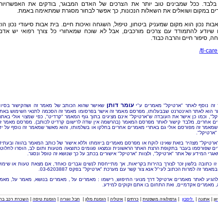
בלבד. ככל שמבינים טוב יותר את הצרכים של האדם המבוגר, בודקים את האפשרויות
ים במקום ושואלים את השאלות הנכונות, כך אפשר לבחור מסגרת שמתאימה באמת.
בות נכון הוא מקום שמעניק ביטחון, טיפול, השגחה ואיכות חיים. בית אבות סיעודי נכון הו
 שיודע להתמודד עם צרכים מורכבים, אבל לא שוכח שמאחורי כל צורך רפואי יש אדם
, סיפור חיים והרבה כבוד.
tl-care.
עומר דותן
זה נוסף לאתר "ארטיקל" מאמרים ע"י
שאישר שהוא הכותב של מאמר זה ושהקישור בסיו
 הוא לאתר האינטרנט שבבעלותו, מפרסם מאמר זה אישר בפרסומו מאמר זה הסכמה לתנאי השימוש באת
קל", וכמו כן אישר את העובדה ש"ארטיקל" אינם מציגים בתוך גוף המאמר "קרדיט", כפי שמצוי אולי באתר
ם אחרים, מלבד קישור לאתר מפרסם המאמר (בהרשמה אין שדה לרישום קרדיט לכותב). מפרסם מאמר ז
שמאמר זה מפורסם אולי גם באתרי מאמרים אחרים בחלקו או בשלמותו, והוא מאשר שמאמר זה נוסף על יד
"ארטיקל".
"ארטיקל" מצהיר בזאת שאינו לוקח או מפרסם מאמרים ביוזמתו וללא אישור של כותב המאמר בהווה ובעתיד
ם שפורסמו בעבר בתקופת הרצת האתר הראשונית ונמצאו פגומים כתוצאה מטעות ותום לב, הוסרו לחלוטי
אגרי המידע של אתר "ארטיקל", ולצוות "ארטיקל" אישורים בכתב על כך שנושא זה טופל ונסגר.
זו כתובה בלשון זכר לצורך בהירות בקריאות, אך מתייחסת לנשים וגברים כאחד, אם מצאת טעות או שימו
מאמר זה למרות הכתוב לעי"ל אנא צור קשר עם מערכת "ארטיקל" בפקס 03-6203887.
להגיע לאתר מאמרים ארטיקל דרך מנועי החיפוש, רישמו : מאמרים על , מאמרים בנושא, מאמר על, מאמ
, מאמרים אקדמיים, ואת התחום בו אתם זקוקים למידע.
וון
|
אתונה
|
ליסבון
|
גרפולוגיה משפטית
|
כרתים
|
איטליה
|
הזמנת מלון
|
חבל זגוריה
|
הזמנת טיסה
|
השכרת רכב בחו