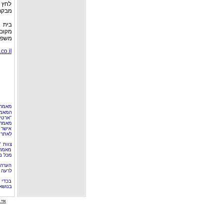
לחץ 
מבקר
בית א
מקום
משפחה
co.il/
מאמר 
המאמר
"ארטי
מאמרי
אישר 
לאתר 
צוות 
מאמרי
מכל מ
הערה 
לרעה ב
בכדי 
בנושא
איי י