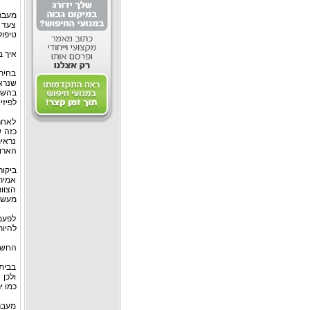
מעבר 
צעד 
טיפול
איך ב
בחיר
שנראה
בהשגח
לפיזיו
לאחר
כזה ש
נראי
הארוח
ביקור
אמיתי
הצוות
מעש?
לפעמי
להיות
החשיב
בבית 
ולכן 
כמו י
מעבר 