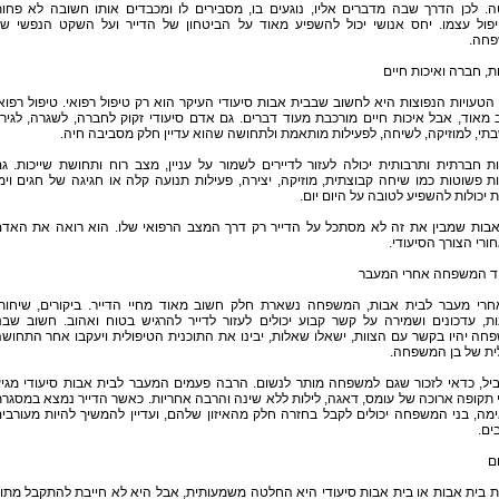
ה. לכן הדרך שבה מדברים אליו, נוגעים בו, מסבירים לו ומכבדים אותו חשובה לא פחו
פול עצמו. יחס אנושי יכול להשפיע מאוד על הביטחון של הדייר ועל השקט הנפשי ש
חה.
ת, חברה ואיכות חיים
טעויות הנפוצות היא לחשוב שבבית אבות סיעודי העיקר הוא רק טיפול רפואי. טיפול רפוא
מאוד, אבל איכות חיים מורכבת מעוד דברים. גם אדם סיעודי זקוק לחברה, לשגרה, לגירו
י, למוזיקה, לשיחה, לפעילות מותאמת ולתחושה שהוא עדיין חלק מסביבה חיה.
ת חברתית ותרבותית יכולה לעזור לדיירים לשמור על עניין, מצב רוח ותחושת שייכות. ג
ת פשוטות כמו שיחה קבוצתית, מוזיקה, יצירה, פעילות תנועה קלה או חגיגה של חגים וימ
 יכולות להשפיע לטובה על היום יום.
אבות שמבין את זה לא מסתכל על הדייר רק דרך המצב הרפואי שלו. הוא רואה את האד
רי הצורך הסיעודי.
ד המשפחה אחרי המעבר
חרי מעבר לבית אבות, המשפחה נשארת חלק חשוב מאוד מחיי הדייר. ביקורים, שיחות
ת, עדכונים ושמירה על קשר קבוע יכולים לעזור לדייר להרגיש בטוח ואהוב. חשוב שבנ
ה יהיו בקשר עם הצוות, ישאלו שאלות, יבינו את התוכנית הטיפולית ויעקבו אחר התחוש
ית של בן המשפחה.
יל, כדאי לזכור שגם למשפחה מותר לנשום. הרבה פעמים המעבר לבית אבות סיעודי מגי
תקופה ארוכה של עומס, דאגה, לילות ללא שינה והרבה אחריות. כאשר הדייר נמצא במסגר
ה, בני המשפחה יכולים לקבל בחזרה חלק מהאיזון שלהם, ועדיין להמשיך להיות מעורבי
ים.
ם
 בית אבות או בית אבות סיעודי היא החלטה משמעותית, אבל היא לא חייבת להתקבל מתו