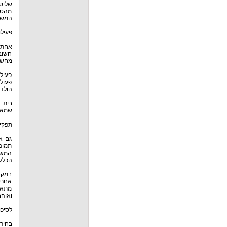
שליט
מהטי
המשפ
פעילו
אחת ה
חשוב 
מחשבת
פעילו
פעולו
הולדת
בית 
שמאחו
תפקי
גם א
תמונו
המשפח
הכלל
במקב
אחרי 
מתאימ
ואוהב
לסיכו
בחירת