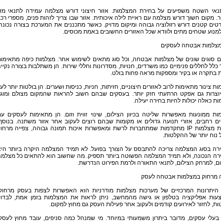
נאי השטח משפיעים על בחירת המצלמות. אזור חיצוני דורש מצלמה עמידה לתנאי מז
ר. מקום חשוך דורש מצלמה עם ראיית לילה איכותית. אזור שבו צריך לזהות פנים, מספרי רכ
טים קטנים דורש רזולוציה גבוהה ומיקום מדויק. כאשר מתכננים את המערכת בצורה נכונה
למנוע שטחים מתים ולוודא שכל האזורים החשובים באמת מכוסים.
 מצלמות אבטחה לעסקים
ים סוגים שונים של מצלמות אבטחה, וכל סוג מתאים לשימוש אחר. מצלמות כיפה מתאימו
כלל לחללים פנימיים כמו משרדים, חנויות, מסדרונות וחללי שירות. הן משתלבות בצורה נקיי
 בתקרה או בקיר ומספקות מראה פחות בולט.
ת צינור מתאימות לרוב לאזורים חיצוניים, חזיתות, חניות, כניסות ושערים. הן בולטות יותר לעי
 יוצרות גם אפקט הרתעתי חזק יותר. בעסקים שבהם חשוב להראות שהמקום מצולם ומוגן
ת כאלה יכולות להיות בחירה יעילה.
ת ממונעות מאפשרות שליטה בכיוון הצילום, שינוי זווית וזום. הן מתאימות לעסקים ע
ם רחבים, אזורי תנועה גדולים או מקומות שבהם רוצים לעקוב אחר אזור משתנה. בנוסף
קיימות מצלמות IP מתקדמות שמתחברות לרשת ומאפשרות איכות תמונה גבוהה, צפייה מרחו
ל נוח יותר של ההקלטות.
רה בסוג המצלמה צריכה להתבסס על הצורך בפועל. לא תמיד המצלמה היקרה ביותר הי
רה הנכונה, ולא תמיד המצלמה הפשוטה ביותר תספיק. מה שחשוב הוא להתאים כל מצלמ
ם, למרחק הצילום, לתנאי התאורה ולרמת הפירוט הנדרשת.
ה מרחוק במצלמות אבטחה לעסק
היתרונות המרכזיים של מערכות מצלמות מודרניות הוא האפשרות לצפות בעסק מרחוק
עות אפליקציה בטלפון או גישה מהמחשב, ניתן לראות את המצלמות בזמן אמת, לבדו
ת, לחזור לאירועים קודמים ולעקוב אחר פעילות העסק גם מחוץ למקום.
בעלי עסקים, מדובר ביתרון משמעותי במיוחד. מי שמנהל כמה סניפים, עובד מחוץ לעסק