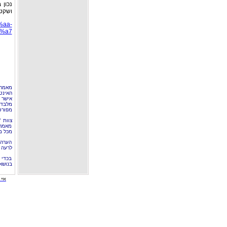
נכון 
ושקט 
%aa-
%a7
מאמר 
האינט
אישר 
מלבד 
מפורס
צוות 
מאמרי
מכל מ
הערה 
לרעה ב
בכדי 
בנושא
איי י