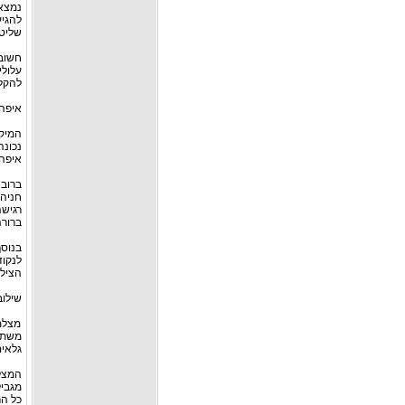
נמצא
להגיע
שליטה
חשוב
עלולי
להקל
איפה
המיק
נכונה
איפה 
ברוב 
חניה,
רגישה
ברורה
בנוסף
לנקוד
הציל
שילו
מצלמו
משתל
גלאים
המצל
מגביל
כל הר