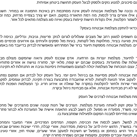
 סיכונים, למנוע נזקים ולספק לבעל העסק תחושת ביטחון אמיתית.
ה נכונה של מצלמות אבטחה לעסק אינה מסתכמת רק באיכות התמונה או במחיר. חשו
 אילו אזורים צריך לכסות, מה רמת התאורה במקום, האם יש צורך בצפייה מרחוק, כמה זמ
לשמור הקלטות, אילו נקודות רגישות קיימות בעסק ואיזה סוג מצלמה מתאים לכל אזור.
כדאי להתקין מצלמות אבטחה בעסק?
 חשופים למגוון רחב של מצבים שעלולים לגרום לנזק: פריצות, גניבות, ונדליזם, כניסה ל
ת, פגיעה בציוד, מחלוקות מול לקוחות, בעיות מול ספקים ולעיתים גם אירועים פנימיים מו
ים. מצלמות אבטחה מספקות תיעוד ברור של המתרחש ומאפשרות לבדוק בדיעבד מה באמ
 לתיעוד, מצלמות יוצרות גם הרתעה. אדם שנכנס לעסק ורואה שהמקום מצולם מבי
ולות שלו מתועדות. בעסקים שבהם יש קופה, מלאי יקר, סחורה נגישה או אזורים פתוחי
 עצם הנוכחות של מצלמות יכולה לצמצם משמעותית ניסיונות גניבה או התנהלות לא תקינה.
ות אבטחה לעסק מסייעות גם בניהול היום יומי. בעל העסק יכול לבדוק אם המקום נפת
 לעקוב אחר תנועת לקוחות, לוודא שהעבודה מתבצעת בצורה תקינה, לבדוק עומסים, לפק
זורי שירות ולחזור להקלטות במקרה של שאלה או אירוע חריג. כך המצלמות הופכות לכל
י לא רק מבחינת אבטחה, אלא גם מבחינת ניהול ובקרה.
ת מצלמות אבטחה לצרכים של העסק
ל עסק זקוק לאותה מערכת מצלמות. הצרכים של חנות קטנה שונים מהצרכים של מחס
סטי, משרד, מסעדה או מפעל. לכן חשוב לבצע התאמה אישית של המערכת ולא לבחור פתרו
שאינו מתייחס למבנה המקום ולפעילות שמתבצעת בו.
ת, למשל, חשוב לכסות את הכניסה, הקופה, המדפים המרכזיים, אזורי המעבר והמחס
י. במשרד, הדגש יהיה לרוב על כניסות, מסדרונות, אזורי קבלה, חדרי ישיבות ואזורים שבה
 ציוד רגיש. במחסן או במפעל יש חשיבות למעקב אחר שערים, שטחי חוץ, אזורי טעינ
ה, תנועת עובדים וספקים, ומקומות שבהם נשמרת סחורה יקרה.