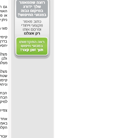
גם ת
האווי
או פר
ניתן 
סוגי
קיימ
בדרך 
יחסית
מצלמו
ולכן
מצלמו
מצלמו
שטחי
וניהו
הבחי
הבחי
למיקו
צפיי
אחד 
באמצ
הקלטו
עבור 