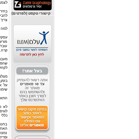
לצמצם
בחיר
קישורי טקסט (לפרטים)
להבין
צריך 
למה 
עסקים
מורשי
עובד
קרה.
מעבר
שהפע
לקהל,
מצלמ
בזמן,
על א
שימוש
התאמ
לא כ
לוגי
כללי 
בחנו
האחור
נמצא
ופריק