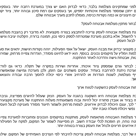
 לפני שמתקינים מצלמות בלבד, כדאי לבדוק האם יש צורך במערכת רחבה יותר. בעסקי
 ייתכן שמספר מצלמות איכותיות יספיקו, אך בעסקים עם רמת סיכון גבוהה יותר, ציוד יקר
 חיצוניים או כמה נקודות כניסה, מומלץ לתכנן מערך אבטחה שלם.
לבחור מתקין מצלמות אבטחה לעסק?
ת מצלמות אבטחה לעסק צריכה להתבצע בצורה מקצועית. לא מדובר רק בהצבת מצלמו
ר לחשמל, אלא בתכנון מערכת שמטרתה לספק כיסוי נכון, תמונה ברורה, הקלטה יציבה וגיש
 לבעל העסק.
 מקצועי יבדוק את מבנה העסק, ישאל על אופי הפעילות, יזהה נקודות רגישות, יתאים את סוג
ות וימליץ על מיקומים נכונים. בנוסף, הוא ידאג לחיווט מסודר, הגדרות צפייה מרחוק, שמיר
ות, אבטחת גישה והדרכה לאחר ההתקנה.
 לבחור גורם שמספק ציוד איכותי, אחריות ושירות במקרה של תקלה. כדאי גם לווד
רכת ניתנת להרחבה בעתיד. עסקים משתנים עם הזמן, ולכן מערכת גמישה שמאפשר
יף מצלמות, לשנות הגדרות או להרחיב אזורי כיסוי יכולה לחסוך הרבה עבודה והוצאו
ך.
ות אבטחה לעסק כהשקעה לטווח ארוך
ת מצלמות אבטחה היא השקעה בהגנה על העסק. הנזק שעלול להיגרם מפריצה, גניבה
 בציוד או אובדן סחורה יכול להיות גבוה משמעותית מעלות ההתקנה של מערכת מקצועית
לכך, עצם היכולת לבדוק אירועים, לצפות מרחוק ולשמור תיעוד מסודר מעניקה לבעל העס
פשי ויכולת פעולה טובה יותר.
 מצלמות האבטחה מותאמות לעסק, מותקנות במיקומים הנכונים ומחוברות למערכת צפיי
ה נוחה, הן הופכות לכלי עבודה חשוב. הן מסייעות לשמור על המקום, לפקח על הפעילות
 אירועים חריגים ולנהל את העסק בצורה בטוחה יותר.
ו של דבר, מצלמות אבטחה לעסק צריכות להיבחר לפי הצרכים האמיתיים של המקום. שילו