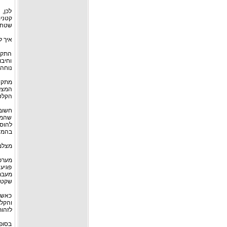
לכן,
קטנים
שטחים
איך 
התקנ
וחיבו
נוחה
מתקין
המצלמ
הקלט
חשוב
שהמע
להוס
בהמש
מצלמ
מערכ
פגיעה
מעבר 
שקט נ
כאשר
והקלט
לזהות
בסופ