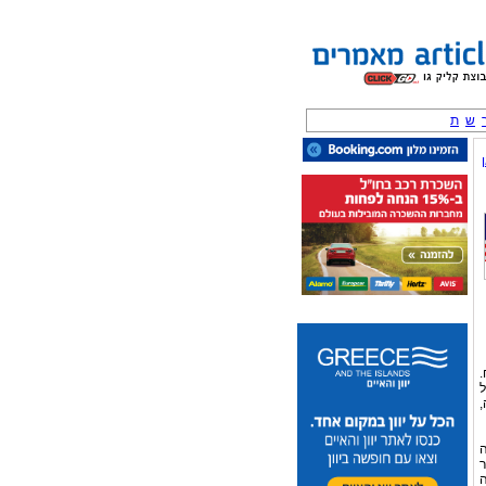
ש
ת
.
ל
,
ה
ר
ה