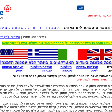
וש מאמרים - פרסום
מאמרים המתחילים באות:
א
ב
ג
ד
ה
ו
ז
ח
ט
י
כ
ל
מ
נ
ס
ע
פ
צ
ק
ר
קישור טקסט ממומן |
לפרסום -לחץ כאן
 הגדולות בעולם, לחצו ל Rentingcar
ים
מצלמות אבטחה
מצלמות
מערכת מצלמות
מערכות אבטחה
ם:
לעסק
אבטחה
אבטחה
לעסק
 המאמר:
מצלמות אבטחה לעסק - פתרון מקצועי להגנה, בקרה ושקט נפשי
:
שמור מאמר למועדפים
ות אבטחה לעסק הן אחד הפתרונות החשובים ביותר לשמירה על עסק פעיל, מסודר ובטוח
על עסק יודע עד כמה חשוב להגן על המקום, על הציוד, על הסחורה, על העובדים וע
ות. בין אם מדובר בחנות, משרד, מחסן, מפעל, קליניקה, מסעדה, מוסך או אולם תצוגה
 מצלמות איכותית מאפשרת לקבל שליטה טובה יותר על מה שקורה בשטח בכל רגע נתון.
 מצלמות אבטחה שימשו בעיקר לצורך תיעוד לאחר אירוע. כיום הן חלק ממערך אבטח
 יותר, שמאפשר גם הרתעה, צפייה מרחוק, קבלת התראות, בדיקת הקלטות וניהול יעיל יות
פעילות בעסק. כאשר המערכת מותאמת נכון למבנה המקום ולצרכים של העסק, היא יכול