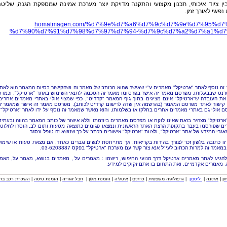
בין ציוד איכותי, תכנון מקצועי והתקנה מדויקת יוצר מערכת אמינה שמספקת הגנה, שליט
נפשי לאורך זמן.
homatmagen.com/%d7%9e%d7%a6%d7%9c%d7%9e%d7%95%d7
%d7%90%d7%91%d7%98%d7%97%d7%94-%d7%9c%d7%a2%d7%a1%d7
זה נוסף לאתר "ארטיקל" מאמרים ע"י
שאישר שהוא הכותב של מאמר זה ושהקישור בסיום המאמר הוא לאת
רנט שבבעלותו, מפרסם מאמר זה אישר בפרסומו מאמר זה הסכמה לתנאי השימוש באתר "ארטיקל", וכמו כ
את העובדה ש"ארטיקל" אינם מציגים בתוך גוף המאמר "קרדיט", כפי שמצוי אולי באתרי מאמרים אחרים
קישור לאתר מפרסם המאמר (בהרשמה אין שדה לרישום קרדיט לכותב). מפרסם מאמר זה אישר שמאמר ז
ם אולי גם באתרי מאמרים אחרים בחלקו או בשלמותו, והוא מאשר שמאמר זה נוסף על ידו לאתר "ארטיקל".
"ארטיקל" מצהיר בזאת שאינו לוקח או מפרסם מאמרים ביוזמתו וללא אישור של כותב המאמר בהווה ובעתיד
ם שפורסמו בעבר בתקופת הרצת האתר הראשונית ונמצאו פגומים כתוצאה מטעות ותום לב, הוסרו לחלוטי
אגרי המידע של אתר "ארטיקל", ולצוות "ארטיקל" אישורים בכתב על כך שנושא זה טופל ונסגר.
זו כתובה בלשון זכר לצורך בהירות בקריאות, אך מתייחסת לנשים וגברים כאחד, אם מצאת טעות או שימו
מאמר זה למרות הכתוב לעי"ל אנא צור קשר עם מערכת "ארטיקל" בפקס 03-6203887.
להגיע לאתר מאמרים ארטיקל דרך מנועי החיפוש, רישמו : מאמרים על , מאמרים בנושא, מאמר על, מאמ
, מאמרים אקדמיים, ואת התחום בו אתם זקוקים למידע.
וון
|
אתונה
|
ליסבון
|
גרפולוגיה משפטית
|
כרתים
|
איטליה
|
הזמנת מלון
|
חבל זגוריה
|
הזמנת טיסה
|
השכרת רכב בחו