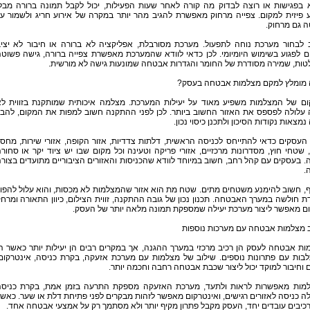
 בפגישות או רוצה לבדוק מה קורה לאחר שעות הפעילות, יכול לקבל תמונה ברורה מבל
 פיזית למקום. צפייה מרחוק מאפשרת להגיב מהר יותר במקרה של אירוע חריג ולשמור ע
 גם מרחוק.
 לבחור מערכת נוחה לתפעול. מערכת מסורבלת, אפליקציה לא ברורה או חיבור לא יצי
ם לפגוע בשימוש היומיומי. לכן כדאי לוודא שהמערכת מאפשרת צפייה ברורה, גישה פשוט
טות, שמירה מסודרת של החומר והגדרות אבטחה שמונעות גישה לא מורשית.
 מומלץ למקם מצלמות אבטחה בעסק?
ום של המצלמות משפיע מאוד על יעילות המערכת. מצלמה איכותית שמותקנת בזווית ל
 עלולה לפספס את האזור החשוב ביותר. לכן לפני ההתקנה חשוב למפות את המקום, להבי
נמצאות נקודות הסיכון ולתכנן כיסוי נכון.
העסקים כדאי להתייחס לכניסה הראשית, דלתות צדדיות, אזור הקופה, אזורי שירות, מחסן
 שטחי חוץ, מסדרונות מרכזיים, אזורי פריקה וטעינה וכל מקום שבו יש ציוד יקר או סחור
. בעסקים עם קהל רחב, חשוב במיוחד לוודא שהכניסות והאזורים הציבוריים מתועדים בצור
.
, חשוב להימנע משטחים מתים. שטח מת הוא אזור שהמצלמות לא מכסות, והוא עלול להפו
ת חולשה במערך האבטחה. תכנון נכון של גובה ההתקנה, זווית הצילום, כיוון התאורה ומרח
ום מאפשר ליצור מערכת יעילה שמספקת תמונה מלאה יותר של העסק.
ב מצלמות אבטחה עם מערכות נוספות
ת אבטחה לעסק הן רכיב מרכזי במערך ההגנה, אך במקרים רבים הן יעילות יותר כאשר ה
בות עם פתרונות נוספים. שילוב של מצלמות עם מערכת אזעקה, בקרת כניסה, אינטרקום
 וחיבור למוקד יכול ליצור שכבת אבטחה רחבה וחכמה יותר.
מות מאפשרות לראות ולתעד, מערכת האזעקה מספקת התרעה בזמן אמת, בקרת כניס
ה כניסה לאזורים רגישים, ואינטרקום מאפשר לזהות מבקרים לפני פתיחת דלת או שער. כאש
כיבים עובדים יחד, העסק מקבל פתרון מקיף יותר ולא מסתמך רק על אמצעי אבטחה אחד.