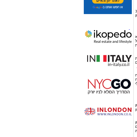
ב
ן
א
ל
ת
ן
ם
ח
ח
י
ן
ן
ן
ם
ה