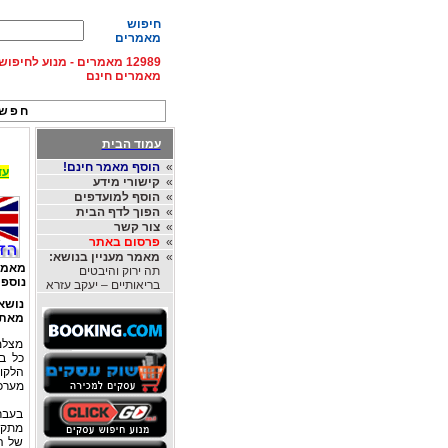
חיפוש
מאמרים
12989 מאמרים - מנוע לחיפ
מאמרים חינם
חפש 
עמוד הבית
»
הוסף מאמר חינם!
עד 15% הנחה על השכרת רכב בחו"ל, מהחברות
»
קישורי מידע
»
הוסף למועדפים
»
הפוך לדף הבית
»
צור קשר
»
פרסום באתר
»
מאמר מעניין בנושא:
מאמר
תה ירוק והיבטים
נוספי
בריאותיים – יעקב עזרא
נושא
מאת
מצלמ
כל ב
הלקוח
מערכת
בעבר
מתקדם
של ה