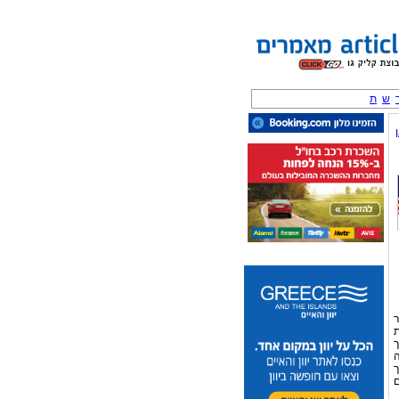
ש
ת
ר
ות
ך
ה
ך
ם