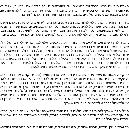
האדם היה עם עצמו בלבד וכל המניעות שלו להשתנות היו רק בגלל עצמו והרע בו, אז בוודא
ף הוא היה משתנה, כי בסופו של דבר הטוב שבו היה מאיר את עיניו וגורם לו להשתפר, אב
 שאדם נמצא עם אנשים שליליים במצב הזה הרבה יותר קשה לאדם להשתפר.
ליך להיות זהיר להשתדל לא להיות במחיצת אנשים וגורמים לא חיוביים, כי אתה כאדם מושפ
ם נגד רצונך. ואם אינך יכול להימנע מהם לגמרי, נסה להיות במחיצתם כמה שפחות. וגם א
חייב להיות במחיצתם, נסה לבודד את המחשבה שלך מהם. נסה להימנע מהם במחשב
 ז"א לחשוב על דברים אחרים ולא לתת להם להיכנס למחשבות שלך גם אם אתה בסביבתם.
ן עליך לדעת שאנשים שליליים אין הכוונה דווקא לאנשים אלא לכל דבר שלילי. דבר שלילי ז"
אין בו חשיבה חיובית, אין בו אופטימיות, אין בו שמחה, אין בו אושר, דבר שהטוב שבו מוע
עד שקשה למצוא אותו. כל דבר שגורם לך להיות פחות חיובי, נכלל בכך, כולל בין השאר להיו
צתם של אנשים שליליים, לשמוע דעות בכלי התקשורת של פרשנים שעוסקים רוב ככל הזמ
ת וברע, לקרוא כל מיני דברים לא חיוביים ושליליים. כל הדברים האלו ברמה המעשית גורמי
ת חייך להיות טובה פחות. הם מטעינים אותך בשליליות, הם עלולים לפגוע בחיוביות, בגיש
ית, באופטימיות שלך ולפגוע בך גם בדברים אחרים שאתה רוצה לעשות.
זה קורה משום שכאשר אתה שומע דיבורים של אדם מסוים (כמו גם קורא את דבריו) ברג
 מקשיב לדבריו, אתה כאדם מנסה להבין אותם, מנסה להתחבר להגיון שבהם, מנסה להבי
דברים ששמעת בצורה הגיונית. מה שגורם לכך שכאשר נאמרים דברים בחוסר הגיון, בצור
ית, בצורה שאינה חיובית, אתה כאדם מושפע בלי שתרצה, כי כשהמוח שלך מנסה להבין א
ר, אתה בעצם חווה ומתחבר אפילו בצורה רגעית לחוסר החיוביות ולשליליות שבדברי
ו. וככל שאתה עושה זאת יותר, כך התת מודע שלך מושפע יותר ומתחבר יותר לדברים שאינ
יים. מה שגורר את זה שגם לאחר מכן כאשר תבוא לעשות משהו אחר בתחום אחר, עדיין ת
 שלך עלול להפריע לך להיות חיובי כמו שצריך.
נ"ל עולה שצריך לנסות להימנע מלעסוק ולהיחשף לתקשורת שלילית שאינה חיובית, במקו
חשוף את עצמך לתקשורת בונה וחיובית, לדברים טובים, לדברים משמחים. גם הם ישפיעו ע
הכרה שלך אבל לטובה.
 עסק ב נזק, חברה, חברה שלילית, חשיבה שלילית, חשיבה חיובית, כוח המחשבה ועודמא