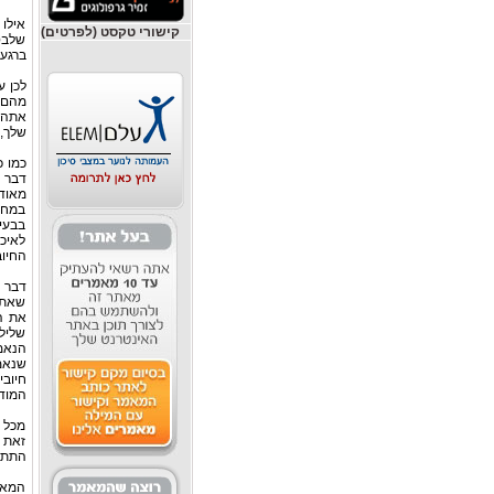
אילו 
קישורי טקסט (לפרטים)
שלבסו
ברגע
לכן ע
מהם ג
אתה 
שלך,
כמו כ
דבר ש
מאוד 
במחי
בבעיו
לאיכו
החיוב
דבר 
שאתה
את ה
שליל
הנאמ
שנאמר
חיוב
המודע
מכל ה
זאת ת
התת 
המאמר