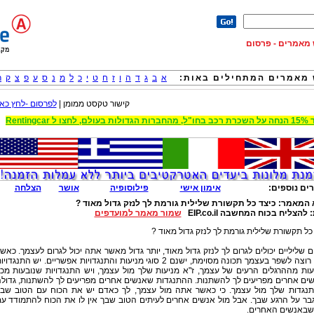
וש מאמרים - פרסום
מאמרים המתחילים באות:
א
ב
ג
ד
ה
ו
ז
ח
ט
י
כ
ל
מ
נ
ס
ע
פ
צ
ק
ר
קישור טקסט ממומן |
לפרסום -לחץ כאן
 הגדולות בעולם, לחצו ל Rentingcar
ים נוספים:
אימון אישי
פילוסופיה
אושר
הצלחה
 המאמר:
כיצד כל תקשורת שלילית גורמת לך לנזק גדול מאוד ?
:
להצליח בכוח המחשבה EIP.co.il
שמור מאמר למועדפים
כל תקשורת שלילית גורמת לך לנזק גדול מאוד ?
 שליליים יכולים לגרום לך לנזק גדול מאוד, יותר גדול מאשר אתה יכול לגרום לעצמך. כאש
אתה רוצה לשפר בעצמך תכונה מסוימת, ישנם 2 סוגי מניעות והתנגדויות אפשריים. יש התנגדוי
ות מההרגלים הרעים של עצמך, ז"א מניעות שלך מול עצמך, ויש התנגדויות שנובעות מכ
ים אחרים מפריעים לך להשתנות. ההתנגדות שאנשים אחרים מפריעים לך להשתנות, גדול
נגדות שלך מול עצמך. כי כאשר אתה מול עצמך, לך כאדם יש את הכוח עם הטוב שב
בר על הרגע שבך. אבל מול אנשים אחרים לעיתים הטוב שבך אין לו את הכוח להתמודד ע
שבאנשים האחרים.