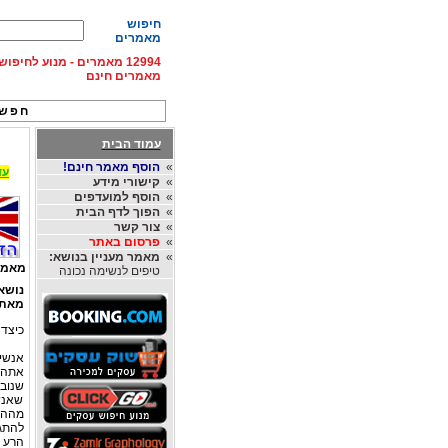
חיפוש
מאמרים
12994 מאמרים - מנוע לחיפ
מאמרים חינם
חפש 
עמוד הבית
»
הוסף מאמר חינם!
עד 15% הנחה על השכרת רכב בחו"ל, מהחברות
»
קישורי מידע
»
הוסף למועדפים
»
הפוך לדף הבית
»
צור קשר
»
פרסום באתר
»
מאמר מעניין בנושא:
מאמר
טיפים לנשימה נכונה
נושא
מאת
כיצד 
אנשים
שנובע
שאנש
מההת
להתג
הרע 