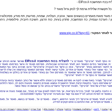
 בכח המחשבה EIP.co.il -
כל תקשורת שלילית גורמת לך לנזק גדול מאוד ?
מעוד מאות מאמרים בנושאים אושר, אהבה, הצלחה, שמחה, מודעות, תת מודע, פסיכולוגיה
 / הערכה עצמית, כח המחשבה, פתרון בעיות, כוח הרצון, חשיבה חיובית, פילוסופיה, ניהו
ר לאתר המקור:
www.eip.co.il/?key=61
להצליח בכוח המחשבה EIP.co.il
זה נוסף לאתר "ארטיקל" מאמרים ע"י
שאישר שהוא הכותב ש
זה ושהקישור בסיום המאמר הוא לאתר האינטרנט שבבעלותו, מפרסם מאמר זה אישר בפרסומו מאמר ז
 לתנאי השימוש באתר "ארטיקל", וכמו כן אישר את העובדה ש"ארטיקל" אינם מציגים בתוך גוף המאמ
ט", כפי שמצוי אולי באתרי מאמרים אחרים, מלבד קישור לאתר מפרסם המאמר (בהרשמה אין שדה לרישו
 לכותב). מפרסם מאמר זה אישר שמאמר זה מפורסם אולי גם באתרי מאמרים אחרים בחלקו או בשלמותו
מאשר שמאמר זה נוסף על ידו לאתר "ארטיקל".
"ארטיקל" מצהיר בזאת שאינו לוקח או מפרסם מאמרים ביוזמתו וללא אישור של כותב המאמר בהווה ובעתיד
ם שפורסמו בעבר בתקופת הרצת האתר הראשונית ונמצאו פגומים כתוצאה מטעות ותום לב, הוסרו לחלוטי
אגרי המידע של אתר "ארטיקל", ולצוות "ארטיקל" אישורים בכתב על כך שנושא זה טופל ונסגר.
זו כתובה בלשון זכר לצורך בהירות בקריאות, אך מתייחסת לנשים וגברים כאחד, אם מצאת טעות או שימו
מאמר זה למרות הכתוב לעי"ל אנא צור קשר עם מערכת "ארטיקל" בפקס 03-6203887.
להגיע לאתר מאמרים ארטיקל דרך מנועי החיפוש, רישמו : מאמרים על , מאמרים בנושא, מאמר על, מאמ
, מאמרים אקדמיים, ואת התחום בו אתם זקוקים למידע.
וון
|
אתונה
|
ליסבון
|
גרפולוגיה משפטית
|
כרתים
|
איטליה
|
הזמנת מלון
|
חבל זגוריה
|
הזמנת טיסה
|
השכרת רכב בחו