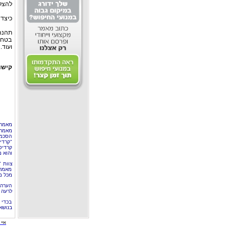
להצליח
כיצד 
תהנה 
בטחון
ועוד.
קישו
מאמר 
מאמר 
הסכמה
"קרדי
קרדיט
והוא 
צוות 
מאמרי
מכל מ
הערה 
לרעה ב
בכדי 
בנושא
איי י