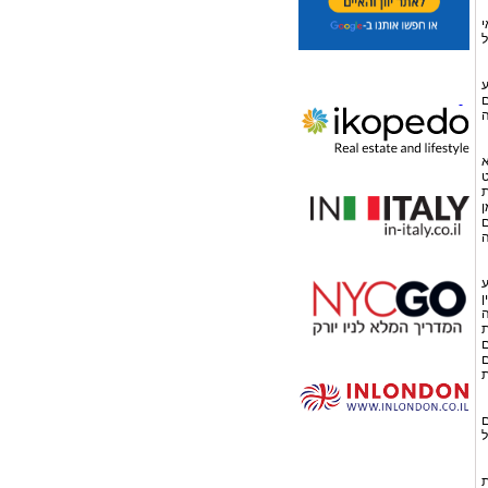
י
ל
ע
ם
ה
א
ט
ת
ן
ם
ה
ע
ן
ה
ת
ם
ם
ת
ם
ל
ת