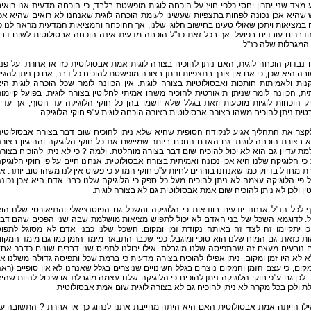
מצד שני יתרון יחסי כלפי חוץ על הוכחה לוגית מופשטת בלבד, כי הוכחה מדעית אנו רואי
שהיא אכן נכונה לפחות בתצפיות שעשינו לעומת הוכחה לוגית שאנחנו לא רואים שהיא אכ
 במציאות ויתכן שאולי טעינו בחישוב הלוגי שלנו, אך ההוכחה והמציאות המדעית מראה לנו כ
דברים עובדים בפועל. אך בכל זאת כנ"ל הוכחה מדעית אינה הוכחה אבסולוטית לשום דב
המגבלות שלה כנ"ל.
 נבדוק הוכחה לוגית, האם ניתן להוכיח בצורה לוגית אמת אבסולוטית כזו או אחרת. על פני
ה היא שכן, כי אם אין צורך בתצפיות וניתן בצורה מופשטת להוכיח כל דבר, אם כן ניתן להגי
ות ולאמיתות חותכות ואבסולוטיות בצורה לוגית. אין הכוונה לומר שכל הוכחה לוגית הי
ת, הכוונה לומר שניתן תיאורטית להוכיח משהו אמיתי לחלוטין בצורה לוגית. בפועל קיימו
 הוכחות לוגיות מוטעות וזאת בגלל שלא יושמו בהן כל חוקי הלוגיקה עד הסוף, אך עדיי
טית ניתן להוכיח משהו בצורה אבסולוטית בצורה הוכחה לוגית ע"פ חוקי הלוגיקה.
קצר את התהליך אגיע לנקודה הסופית שהיא שלא ניתן להוכיח שום דבר בצורה אבסולוטי
 בצורת הוכחה לוגית. גם האדם החכם ביותר שמיישם את כל חוקי הלוגיקה וההיגיון בצור
ת עדיין גם הוא לא יכול להוכיח שום דבר בצורה מוחלטת. ולמה ? כי לא ניתן להוכיח בצור
 כי הלוגיקה שלנו היא אכן נכונה ואמיתית בצורה אבסולוטית. אנחנו חיים על פי חוקי הלוגיק
ת מחדל בדיוק כמו שאנחנו בוחרים לחיות ע"פ חוקי המדע כי פשוט אין לנו משהו טוב יותר. א
 פי הלוגיקה עצמה לא ניתן להוכיח מעל כל ספק כי הלוגיקה שלנו כבני אדם היא אכן נכונ
ין ולכן לא ניתן להוכיח שום אמת אבסולוטית גם לא בצורה לוגית.
 לכל הנ"ל אנחנו יודעים בוודאות כי הלוגיקה והשכל גם הפוטנציאלי והתיאורטי שלנו הו
ל. לדוגמא השכל של בני האדם לא יכול לתפוש מציאות מושלמת שבה שני הפכים שהם דב
כו יתקיימו זה לצד זה באותה נקודת זמן ומקום. השכל שלנו כבני אדם לא מסוגל לתפו
ת כזאת. גם המוח שלנו הוא סופי ומוגבל. כפי שכבר התבאר מימד הזמן כמו גם מימד המקו
נובעים מעצם זה שהתפיסה שלנו מוגבלת. אילו יכולנו לתפוס שני דברים שונים כדבר אח
 לא היו זמן ומקום. ניתן אפילו להוכיח בצורה מדעית כי ברמת שכל ותפיסה גדולה משלנו אי
מקום, כי עצם הזמן והמקום נוצרים בגלל השינויים שנוצרים בגלל שאנחנו לא אין סופיים (רא
. לכן גם ע"פ חוקי הלוגיקה ניתן להוכיח כי הלוגיקה שלנו עצמה מוגבלת או שיכול להיות שהי
ת ולכן בכל מקרה לא ניתן להוכיח גם לא בצורה לוגית שום אמת אבסולוטית.
ילו הייתה אמת אבסולוטית האם היא היתה מחייבת אתנו לנהוג כך או אחרת ? התשובה ע