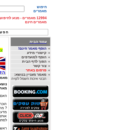
חיפוש
מאמרים
12994 מאמרים - מנוע לחיפ
מאמרים חינם
חפש 
עמוד הבית
»
הוסף מאמר חינם!
עד 15% הנחה על השכרת רכב בחו"ל, מהחברות
»
קישורי מידע
»
הוסף למועדפים
»
הפוך לדף הבית
»
צור קשר
»
פרסום באתר
»
מאמר מעניין בנושא:
מאמר
הבטי איכות חשמל לקויה
נושא
מאת
האם נ
הוכחה
? מה
מדעית
אותנו
לסתור
ראשית