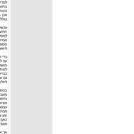
למדע 
בחוש 
נכונה
אכן ה
בגלל 
עכשיו
התשוב
למסקנ
אמיתי
מספיק
תיאור
כדי ל
גם לא
מושלמ
לוגית
כבריר
גם על
לחלוט
בנוסף
מוגב
והיפו
מציאו
עצמם 
ממילא
זמן ו
כאן) 
מוגבל
אך א