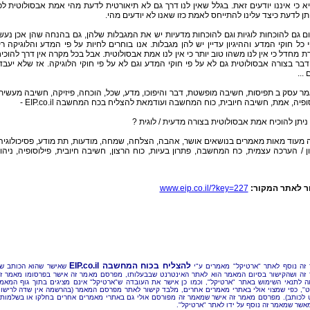
א כי איננו יודעים זאת. בגלל שאין לנו דרך גם לא תיאורטית לדעת מהי אמת אבסולוטית לכ
תן לדעת כיצד עלינו להתייחס לאמת כזו שאנו לא יודעים מהי.
ם גם להוכחות לוגיות וגם להוכחות מדעיות יש את המגבלות שלהן, גם בהנחה שהן אכן נעש
 כל חוקי המדע וההיגיון עדיין יש להן מגבלות. אנו בוחרים לחיות על פי המדע והלוגיקה ר
ת מחדל כי אין לנו משהו טוב יותר כי אין לנו אמת אבסולוטית. אבל בכל מקרה אין דרך להוכי
בר בצורה אבסולוטית גם לא על פי חוקי המדע וגם לא על פי חוקי הלוגיקה. אז שלא יעבד
...
 עסק ב תפיסות, חשיבה מופשטת, דבר והיפוכו, מדע, שכל, הוכחה, פיזיקה, חשיבה מעשית
ופיה, אמת, חשיבה חיובית, כוח המחשבה ועודמאת להצליח בכח המחשבה EIP.co.il -
יתן להוכיח אמת אבסולוטית בצורה מדעית / לוגית ?
מעוד מאות מאמרים בנושאים אושר, אהבה, הצלחה, שמחה, מודעות, תת מודע, פסיכולוגיה
 / הערכה עצמית, כח המחשבה, פתרון בעיות, כוח הרצון, חשיבה חיובית, פילוסופיה, ניהו
ר לאתר המקור:
www.eip.co.il/?key=227
להצליח בכוח המחשבה EIP.co.il
זה נוסף לאתר "ארטיקל" מאמרים ע"י
שאישר שהוא הכותב ש
זה ושהקישור בסיום המאמר הוא לאתר האינטרנט שבבעלותו, מפרסם מאמר זה אישר בפרסומו מאמר ז
 לתנאי השימוש באתר "ארטיקל", וכמו כן אישר את העובדה ש"ארטיקל" אינם מציגים בתוך גוף המאמ
ט", כפי שמצוי אולי באתרי מאמרים אחרים, מלבד קישור לאתר מפרסם המאמר (בהרשמה אין שדה לרישו
 לכותב). מפרסם מאמר זה אישר שמאמר זה מפורסם אולי גם באתרי מאמרים אחרים בחלקו או בשלמותו
מאשר שמאמר זה נוסף על ידו לאתר "ארטיקל".