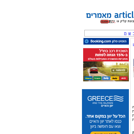
ש
ת
ה
ת
ת
ת
ן