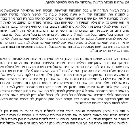
כן שתהיה הוכחה מדעית שתסתור את חוקי הלוגיקה ולהפך.
 נוצרת הבעיה הגדולה שיש בכל ההוכחות המדעיות. הבעיה היא שהלוגיקה שמשמשת א
 להוכיח את ההוכחות שלו היא אינה מספיק טובה כדי להפוך הוכחה מדעית לאמת
וטית. מבחינה לוגית אם עשינו מליון תצפיות אנחנו יכולים להוכיח מכך רק דבר אחד בצור
ת והוא שאכן כל אותן מליון תצפיות היו כפי שהן נצפו באותה נקודת זמן ומקום. אך לוגית ל
להוכיח שאין לכלל יוצאים מן הכלל, לא ניתן להוכיח בשום צורה כי חוקי הפיזיקה בעבר התנהג
שהם היום וכן שבעתיד הם ימשיכו להתנהג כפי שהם היום בהווה. לא ניתן להוכיח שחוק
קה נכונים בכל מקום ובכל זמן, למה ? כי פשוט לא בדקו אותם בכל מקום ובכל זמן ובצור
 לא ניתן להוכיח שהכלל מלמד על המציאות כולה כי תמיד יוכל להיות יוצא מן הכלל ולא נית
ח אחרת שאין יוצא מן הכלל, כי פשוט תמיד יוכל להיות יוצא מן הכלל. לכן הבעיה הגדולה ש
ת מדעיות היא בכך שהן מבוססות על מחקר שהוא מוגבל, הן בכמות התצפיות והן בצורה שב
עשה על ידי החוקרים וכיו"ב.
בעצם חוקי המדע עצמם משתנים מידי פעם, כי אין אמיתות מדעיות אבסולוטיות, כי כאש
ם מחקר טוב יותר ועמוק יותר מגלים דברים אחרים שלעיתים סותרים את כל הנחות היסו
ות שהניחו עד כה. לכן בעצם הניסיון להוכיח אבסולוטית בצורה מדעית את גיל העולם וא
שאלות הקיום שלנו הוא בעצם חס ערך. המדע "מוכיח" כי גיל העולם הוא X ע"פ מהירות אור כ
 שמגיעה מכוכב שרחוק מרחק מסוים מכדור הארץ וא"כ נמצא כי לקח לאור להגיע אלינ
לפחות X זמן. גם אילו כל הממצאים היו נכונים, עדיין אין שום דרך מדעית להוכיח כי מהירות האו
כזו גם לפני מליון שנה. אין שום דרך מדעית להוכיח כי מחר בבוקר כוח המשיכה של כדו
לא ייהפך לכוח מנוגד שזורק אותנו מכאן. אם מחר בבוקר כוח המשיכה יפסיק לעבוד, יבו
המדע ויאמר כי כוח המשיכה אחת ל X זמן מפסיק לעבוד, ז"א הם ישנו את החוק בהתאם לתצפיו
ו ובהתאם לכלי המדידה שמשתכללים כל הזמן. לכן בגלל שלא ניתן להוכיח בשום צורה כ
ות חוקי הפיזיקה שלנו אכן נכונים בכל נקודה בציר הזמן והמקום, לכן בעצם הוכחה מדעי
יכולה להוות הוכחה לאמת אבסולוטית.
 הוא טוב ומצוין כאפשרות הטובה ביותר שלנו להחליט כיצד לחיות, כי פשוט אין לנ
אלטרנטיבה טובה יותר מאשר להניח כי אם תרופה מסוימת עובדת ב X מקרים אז כנראה 
 אותה גם במקרה שעדיין לא ראינו שגם בו היא עובדת למרות שלפעמים אכן באמת מגלי
ק לאותו אדם היא גרמה נזק. אך מצד שני המדע לא ניתן להוכיח ממנו שום אמת אבסולוטית.