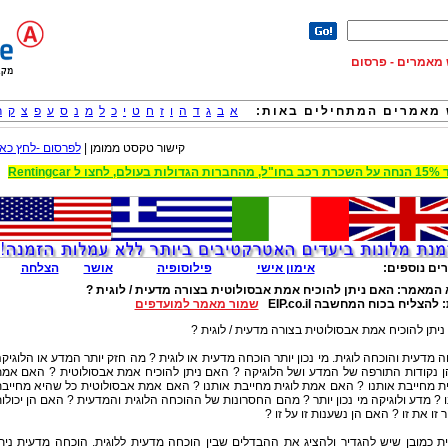
וש מאמרים - פרסום
מאמרים המתחילים באות:
א
ב
ג
ד
ה
ו
ז
ח
ט
י
כ
ל
מ
נ
ס
ע
פ
צ
ק
ר
קישור טקסט ממומן |
לפרסום -לחץ כאן
 הגדולות בעולם, לחצו ל Rentingcar
ים נוספים:
אימון אישי
פילוסופיה
אושר
הצלחה
 המאמר:
האם ניתן להוכיח אמת אבסולוטית בצורה מדעית / לוגית ?
:
להצליח בכוח המחשבה EIP.co.il
שמור מאמר למועדפים
יתן להוכיח אמת אבסולוטית בצורה מדעית / לוגית ?
 מדעית והוכחה לוגית. מי נכון יותר הוכחה מדעית או לוגית ? מה חזק יותר המדע או הלוגיק
ן נקודות התורפה של המדע ושל הלוגיקה ? האם ניתן להוכיח אמת אבסולוטית ? האם אמ
 מחייבת אותנו ? האם אמת לוגית מחייבת אותנו ? האם אמת אבסולוטית כל שהיא מחייב
 ? מדע ולוגיקה מי נכון יותר ? מהם החסרונות של ההוכחה הלוגית והמדעית ? האם הן יכולו
 זו את זו ? האם הן נשענות זו על זו ?
 כמובן שיש להגדיר ולהציג את ההבדלים שבין הוכחה מדעית ללוגית. הוכחה מדעית נית