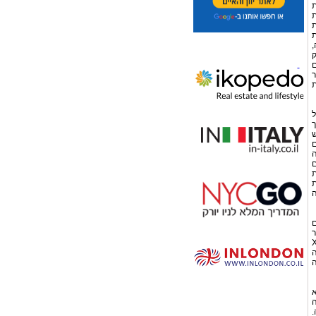
ת
ת
ת
ת
,
ק
ם
ר
ת
ל
ך
ש
ם
ה
ם
ת
ת
ה
ם
ר
יתן לבנות כלל (ע"פ "ללא יוצא מן הכלל") ע"פ מספר תצפיות ואם כן ע"פ X
ה
חה
א
ה
.