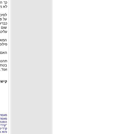
כך הי
לא ני
לסיכו
על פי
כבריר
שום ד
עליכם 
המאמר
פילוס
האם נ
תהנה 
בטחון
ועוד.
קישו
מאמר 
מאמר 
הסכמה
"קרדי
קרדיט
והוא 