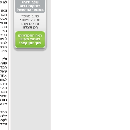
לא ית
וכאן
המדע
אבסול
וודאי
ניתן 
כפי 
הפיזי
לוגית
להוכי
הוכחו
הוא נ
ולכן 
עושי
המדעי
אחרת
היתה 
הארץ 
שיהי
בוודא
אינה 
המדע
לקחת
שבדיו