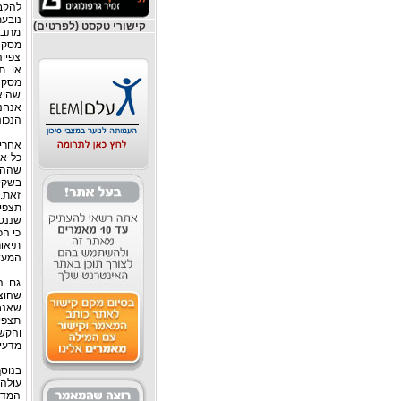
להקב
נובע
קישורי טקסט (לפרטים)
מתבס
מסקנו
צפייה
או ת
מסקנ
שהיא
אנחנו
הנכו
אחרי 
כל אח
שההוכ
בשקית
זאת. 
שננסה
כי הכ
תיאו
המעש
גם ה
שהוצ
תצפי
מדעי
בנוסף
עולה
המדעי