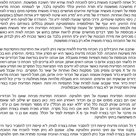
יל אותה לחשיבה מעשית ביחס להוכחה לוגית שהיא יותר חשיבה מופשטת. ההוכחה הלוגי
ת מחשיבה מופשטת ע"פ תורת ההיגיון וכללי הלוגיקה בלבד, אך לעומתה הוכחה מדעי
סת על חשיבה מעשית שבודקת אירועים מוחשיים בצורה מעשית ומסיקה מהם בצורה לוגי
ת כאלו ואחרות. ההגדרה של מדע היא "מדע הוא שיטה לאיסוף ידע אודות העולם באמצעו
, ניסוי והסקה שיטתיים, ודרכי מחקר שנועדו לפתח ידע זה". ההגדרה של לוגיקה היא "לוגיקה
ורת ההיגיון, היא ענף של הפילוסופיה והמתמטיקה העוסק בכללים בעזרתם ניתן להסי
ות ולבסס טענות בהסתמך על טענות קודמות". ההוכחה המדעית היא יותר מעשית משו
 מבוססת על סמך דברים מוחשיים שניתן לראות אותם בחוש אך הוכחה לוגית היא כאש
 מוכיחים את מידת הנכונות של רעיון ע"פ ההיגיון בלבד גם כאשר טכנית לא ניתן לבדוק א
נות של ההוכחה בצורה מעשית אלא רק בצורה מופשטת.
שהבנו את ההבדלים בין הוכחה מדעית ללוגית עכשיו ניתן להציג את היתרונות והחסרונות ש
ת משיטות ההוכחה. לכל הוכחה מדעית באשר היא יש חסרון אחד בסיסי, החיסרון הוא בכ
חה מבוססת על כמות תצפיות סופית ומוגבלת. אם אנחנו יודעים בוודאות שכל הכדורים שי
 כלשהי הם בצבע אדום כי אנחנו רואים אותם, אנחנו לא צריכים לכך הוכחה כי אנחנו רואי
ההוכחה המדעית מגיעה כאשר אנחנו לא יודעים מהי המציאות בכל המקרים ואז המדע עוש
תצפיות על X מקרים ומסיק מכך מסקנות כאלו ואחרות על שאר כל המקרים. נניח שבכל פע
 להוציא כדור משקית אטומה הצבע של הכדור יהיה אדום, מכן תוכל להיווצר הוכחה מדעי
דורים שבשקית הם אדומים. ההוכחה היא מוגבלת מלהיות אמת מוחלטת כי עדיין יכול להיו
רטית כדור אחד שצבעו שונה למרות שכל התצפיות היו זהות. האמת המדעית טובה בצור
ית והפרקטית אך לא בצורה מופשטת ואבסולוטית.
הוכחה המדעית נשענת על חוקי הלוגיקה. ההוכחה המדעית מניחה שאם כל הכדורי
אנו הם בצבע מסוים אם כן גם הכדור האחרון הוא כזה. כאן בעצם יש שילוב לוגי שאומ
שאנחנו מניחים שנ
ות אנחנו מניחים כי גם הכלל הוא אכן כזה בכל מקרה. המדע מוכיח משהו בצורת הסק
והקשה מדבר על דבר בצורה לוגית וכך מ X תצפיות לומד על הכלל. נמצא אם כן כי גם הוכ
ת משתמשת בחוקי הלוגיקה.
 כל הוכחה מדעית קיימת דרך להסביר אותה בצורה לוגית, ז"א קיימת דרך להסביר כיצד הי
 בקנה אחד עם חוקי ההיגיון והלוגיקה שלנו. אומנם לא ניתן תמיד להוכיח את ההוכח
ת גם בצורה לוגית אבל ניתן להסביר אותה בצורה הגיונית שאינה סותרת את חוקי הלוגיקה