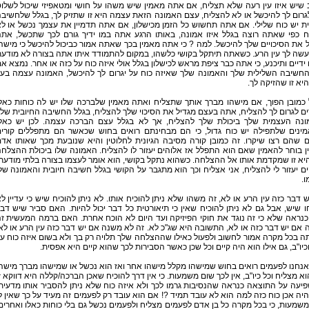
שיש איזו עין רעה שלא תצליח, אם אתה מאמין שיש משהו על חושי ומטאפיזי שיכול לשלו
גרום לך להיכשל או לא להצליח, עצם האמונה הזאת עצמה היא זו שתזיק לך, בגלל שלחשיב
ת יש כוח שלילי. אם אתה תחשוש כל הזמן מכישלון, אם אתה תדמיין את עצמך נכשל או ל
ח כפי שאתה רוצה בגלל איזו אמונה, באותו הרגע אתה במו ידיך גורם לכך שתכשל, את
 את הסיכויים שלך להיכשל. למה ? כי אתה מאמין בכך שאתה אמור כביכול להיכשל כי מישה
עשה לך עין הרע. כשאתה תיתקל בקושי כלשהו, במקום להתמודד איתו אתה בצורה לא מודע
ידיים ותיכנע, כי אתה כבר ציפת מראש לכישלון בגלל אולי איזה כוח על כזה או אחר. נמצא א
החשיבה השלילית שלך והאמונה שלך שאיזה כוח על יגרום לך להיכשל, האמונה עצמה בעי
יא זו שהזיקה לך.
 כמובן הפוך, אם מישהו מברך אותך שתצליח ואתה מאמין שלברכה שלו יש לה כוחות כאל
ם לגרום לך להצליח, אתה בעצם מגדיל את הסיכוי שלך להצליח, בגלל החשיבה החיובית של
ונה העצמית שלך ביכולת שלך להצליח, אך לא בגלל עצם הברכה עצמה. לכן יש כאל
ינים שלתפילה יש כוח גדול, כי הם מבחינתם רואים בחוש שכאשר הם מתפללים קורי
 שהם רצו שיקרו. זה כמובן קורה מסיבה הגיונית לחלוטין והיא שנובעת מכך שאותו אד
 בוחר להאמין שאם הוא התפלל אז אלוהים יעזור לו להצליח. האמונה שלו ביכולת ההצלח
יא זו שמקדמת אותו אל ההצלחה. כשהוא נתקל בקושי, הוא אומר לעצמו בצורה בלתי מודעת
ם יעזור לי להצליח, אני אצליח וכך הוא מתגבר על הקושי בגלל חשיבה חיובית והאמונה של
.
 דבר כזה עין הרע או לא, זה משהו שלא ניתן להוכיח אותו. לא ניתן להוכיח שיש כי עדיין ל
ו שיש, אבל גם לא ניתן להוכיח שאין כי תיאורטית כל דבר יכול להיות. האם סביר שיש דב
כנראה שלא כי זה נוגד את חוקי הפיזיקה ועד היום לא הוכח אחרת. האם ברמה המעשית ז
אם יש דבר כזה או לא, התשובה היא שג"כ לא. זה לא משנה אם יש דבר כזה עין הרע או לא
ה בכל מקרה אמור לחשוב ולפעול כאילו שההצלחה שלך תלויה רק בך ולא בשום איזה כוח ע
וכיו"ב, גם אילו הוא היה קיים וכל שכן כאשר הסבירות לכך שהוא קיים היא אפסית.
נחנו לפעמים רואים בחוש שמישהו מקלל מישהו אחר ואז הוא נכשל או שמישהו מברך מישה
וא מצליח וכל כיו"ב, אין לכך שום משמעות. כי אין דרך להוכיח שאכן הברכה/קללה היא דווקא ז
עה על התוצאה כנראה שהנסיבות גרמו לכך ולא איזה כוח שלא ניתן להסביר אותו מדעית
היה אכן כוח כזה למה הוא לא עובד תמיד ?! אם הוא עובד רק לפעמים זה מעיד על כך שאין ל
שמעות, כי בכל מקרה כל בן אדם לפעמים מצליח ולפעמים נכשל גם בלי כוחות כאלו ואחרים