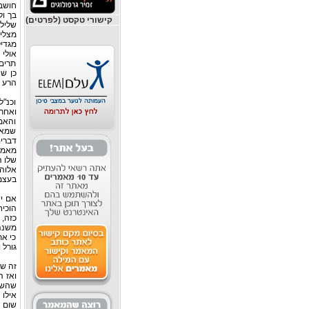
חושב 
בך ול
קישורי טקסט (לפרטים)
שלילי
מצלי
מגדיל
אולי 
תרים 
כן ש
הרע ה
וכנ"ל
ואחרי
והאמ
שמאמ
דברים
מאמין
שלו ה
אלוהי
בעצמו
אם יש
הוכיח
כזה, 
משנה 
כי את
גורל 
זה שא
ואז ה
שהשפי
אילו 
שום מ