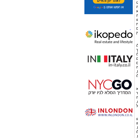
ט
ה
א
ה
ו
ת
ם
ן
ו
ך
ו
ם
ם
ה
,
ו
א
ר
ה
,
ל
ו
ו
.
ו
.