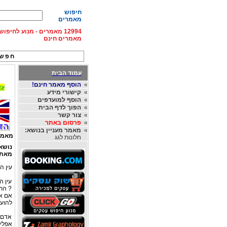
חיפוש
מאמרים
12994 מאמרים - מנוע לחיפ
מאמרים חינם
חפש 
עמוד הבית
»
הוסף מאמר חינם!
עד 15% הנחה על השכרת רכב בחו"ל, מהחברות
»
קישורי מידע
»
הוסף למועדפים
»
הפוך לדף הבית
»
צור קשר
»
פרסום באתר
»
מאמר מעניין בנושא:
מאמר
חלונות לגג
נושא
מאת
עין ה
עין ה
? התש
אם את
להועי
אדם 
אפלים