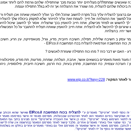
ה שאנשים שמתפללים מצליחים יותר נובעת מכך שהתפילה שלהם גורמת להם ליותר אמונ
ת ביכולות שלהם להצליח, מה שגורר את ההצלחה אך זה לא בגלל התפילה עצמה.
אם ברצונך להצליח עליך בכל מקרה לחשוב שהכל תלוי בך ועליך להאמין שאתה אכן תצליח ור
כל למשוך את ההצלחה אל חייך. לעומת זאת עליך להיזהר שלא לפקפק ביכולת שלך להצליח
לך לחשוש או לפחד מכישלון, אתה חייב להאמין בכך שתצליח. אסור לך לחשוב שיכול להיו
שיגרום לך להיכשל ולא להצליח. אתה חייב להאמין שאתה תצליח להתגבר על כל המכשולי
אשר יהיו. בהצלחה.
 עסק ב חשיבה שלילית, תפילה, חשיבה חיובית, מדע, גורל, מטאפיזיקה, עין הרע, חשיב
ת, כוח המחשבה ועודמאת להצליח בכח המחשבה EIP.co.il -
רע - האם יש דבר כזה ? מהו כוח התפילה שעוזרת לאנשים ?
מעוד מאות מאמרים בנושאים אושר, אהבה, הצלחה, שמחה, מודעות, תת מודע, פסיכולוגיה
 / הערכה עצמית, כח המחשבה, פתרון בעיות, כוח הרצון, חשיבה חיובית, פילוסופיה, ניהו
ר לאתר המקור:
www.eip.co.il/?key=228
להצליח בכוח המחשבה EIP.co.il
זה נוסף לאתר "ארטיקל" מאמרים ע"י
שאישר שהוא הכותב ש
זה ושהקישור בסיום המאמר הוא לאתר האינטרנט שבבעלותו, מפרסם מאמר זה אישר בפרסומו מאמר ז
 לתנאי השימוש באתר "ארטיקל", וכמו כן אישר את העובדה ש"ארטיקל" אינם מציגים בתוך גוף המאמ
ט", כפי שמצוי אולי באתרי מאמרים אחרים, מלבד קישור לאתר מפרסם המאמר (בהרשמה אין שדה לרישו
 לכותב). מפרסם מאמר זה אישר שמאמר זה מפורסם אולי גם באתרי מאמרים אחרים בחלקו או בשלמותו
מאשר שמאמר זה נוסף על ידו לאתר "ארטיקל".