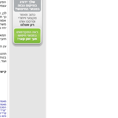
הסיב
עצמי
לכן, 
כך תו
אסור 
משהו 
יהיו 
המאמר
חיובי
עין ה
תהנה 
בטחון
ועוד.
קישו
מאמר 
מאמר 
הסכמה
"קרדי
קרדיט
והוא 