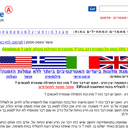
וש מאמרים - פרסום
מאמרים המתחילים באות:
א
ב
ג
ד
ה
ו
ז
ח
ט
י
כ
ל
מ
נ
ס
ע
פ
צ
ק
ר
קישור טקסט ממומן |
לפרסום -לחץ כאן
 הגדולות בעולם, לחצו ל Rentingcar
ים נוספים:
אימון אישי
פילוסופיה
אושר
הצלחה
 המאמר:
עין הרע - האם יש דבר כזה ? מהו כוח התפילה שעוזרת לאנשים ?
:
להצליח בכוח המחשבה EIP.co.il
שמור מאמר למועדפים
רע - האם יש דבר כזה ? מהו כוח התפילה שעוזרת לאנשים ?
רע. האם יש דבר כזה ? האם מישהו יכול בכוח המחשבה שלו להשפיע עלינו לחיוב או לשליל
ובה על כך היא די פשוטה. עין הרע אכן יכולה לפגוע בך אם אתה מאמין שהיא יכולה, אב
ה חושב שאין דבר כזה עין הרע כוחות על וכל כיו"ב אז שום דבר מטאפיזי לא יכול לפגוע בך א
ל לך.
שמאמין במטאפיזיקה וחושב שיש כזה דבר עין הרע ושיש כוחות על, אדם כזה אותם כוחו
 וטובים כאחד ישלטו בו. למה ? כי נניח שאתה כאדם רוצה להצליח באיזו משימה, אם את