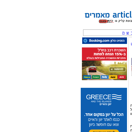
ש
ת
ה
ל
ו
ת
ה