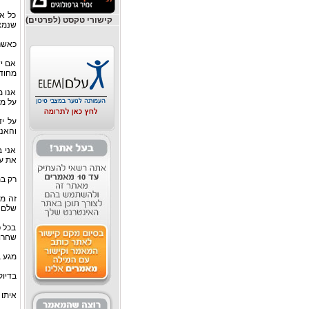
כל אח
קישורי טקסט (לפרטים)
שנמצ
כאשר 
אם יש
מחוד
אנו 
על מנ
על יד
והאנר
אני 
את ע
רק בת
זה מע
שלם י
בכל פ
שחרור
מגע ב
בדיוק
איתו 