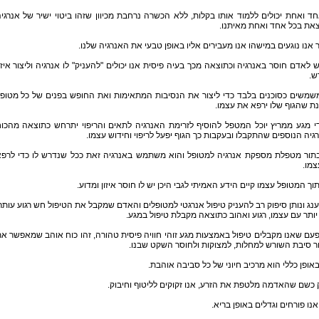
ד ואחת יכולים ללמוד אותו בקלות, ללא הכשרה נרחבת מכיוון שזהו ביטוי ישיר של אנרגי
את בכל אחד ואחת מאיתנו.
אנו נוגעים במישהו אנו מעבירים אליו באופן טבעי את האנרגיה שלנו.
 לאדם חוסר באנרגיה וכתוצאה מכך בעיה פיסית אנו יכולים "להעניק" לו אנרגיה וליצור איזו
ש.
משמשים כסוכנים בלבד כדי ליצור את הנסיבות המתאימות ואת החופש בפנים של כל מטופ
ת שהגוף שלו ירפא את עצמו.
י מגע ממריץ יוכל המטפל להוסיף לזרימת האנרגיה לתאים והריפוי יתרחש כתוצאה מהכו
גיה הנוספים שהתקבלו ובעקבות כך הגוף יפעל לריפוי וחידוש עצמו.
בתור מטפלת מספקת אנרגיה למטופל והוא משתמש באנרגיה זאת ככל שנדרש לו כדי לרפ
צמו.
וך המטופל עצמו קיים הידע האמיתי לגבי היכן יש לו חוסר איזון ומדוע.
נג ונותן סיפוק רב להעניק טיפול אנרגטי למטופלים והאדם שמקבל את הטיפול חש רגוע עותר
ותר עם עצמו, רגוע ואהוב כתוצאה מקבלת טיפול במגע.
עם שאנו מקבלים טיפול באמצעות מגע זוהי חוויה פיסית טהורה, זהו כוח אוהב שמאפשר א
 סיבת השורש למחלות, למצוקות ולחוסר השקט שבנו.
אופן כללי הוא מרכיב חיוני של כל סביבה אוהבת.
 כשם שהאדמה מלטפת את הזרע, אנו זקוקים לליטוף וחיבוק.
אנו פורחים וגדלים באופן בריא.