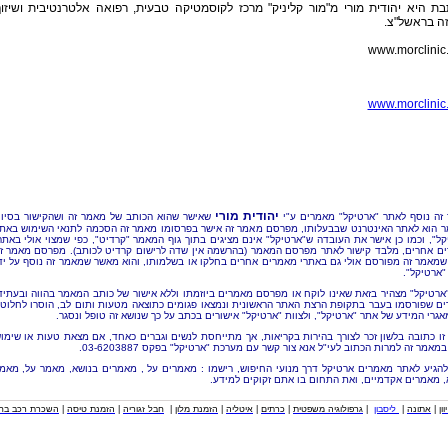
ת היא יהודית מורי מ"מור קליניק" מרכז לקוסמטיקה טבעית, רפואה אלטרנטיבית ושיזו
ה בראשל"צ.
www.morclinic
www.morclinic
יהודית מורי
זה נוסף לאתר "ארטיקל" מאמרים ע"י
שאישר שהוא הכותב של מאמר זה ושהקישור בסיו
 הוא לאתר האינטרנט שבבעלותו, מפרסם מאמר זה אישר בפרסומו מאמר זה הסכמה לתנאי השימוש באת
קל", וכמו כן אישר את העובדה ש"ארטיקל" אינם מציגים בתוך גוף המאמר "קרדיט", כפי שמצוי אולי באתר
ם אחרים, מלבד קישור לאתר מפרסם המאמר (בהרשמה אין שדה לרישום קרדיט לכותב). מפרסם מאמר ז
שמאמר זה מפורסם אולי גם באתרי מאמרים אחרים בחלקו או בשלמותו, והוא מאשר שמאמר זה נוסף על יד
"ארטיקל".
"ארטיקל" מצהיר בזאת שאינו לוקח או מפרסם מאמרים ביוזמתו וללא אישור של כותב המאמר בהווה ובעתיד
ם שפורסמו בעבר בתקופת הרצת האתר הראשונית ונמצאו פגומים כתוצאה מטעות ותום לב, הוסרו לחלוטי
אגרי המידע של אתר "ארטיקל", ולצוות "ארטיקל" אישורים בכתב על כך שנושא זה טופל ונסגר.
זו כתובה בלשון זכר לצורך בהירות בקריאות, אך מתייחסת לנשים וגברים כאחד, אם מצאת טעות או שימו
מאמר זה למרות הכתוב לעי"ל אנא צור קשר עם מערכת "ארטיקל" בפקס 03-6203887.
להגיע לאתר מאמרים ארטיקל דרך מנועי החיפוש, רישמו : מאמרים על , מאמרים בנושא, מאמר על, מאמ
, מאמרים אקדמיים, ואת התחום בו אתם זקוקים למידע.
וון
|
אתונה
|
ליסבון
|
גרפולוגיה משפטית
|
כרתים
|
איטליה
|
הזמנת מלון
|
חבל זגוריה
|
הזמנת טיסה
|
השכרת רכב בחו