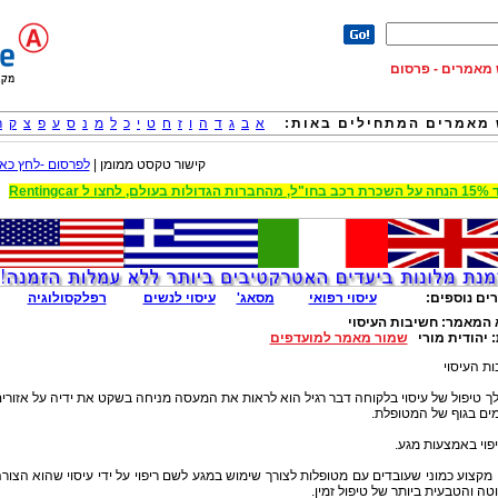
וש מאמרים - פרסום
מאמרים המתחילים באות:
א
ב
ג
ד
ה
ו
ז
ח
ט
י
כ
ל
מ
נ
ס
ע
פ
צ
ק
ר
קישור טקסט ממומן |
לפרסום -לחץ כאן
 הגדולות בעולם, לחצו ל Rentingcar
ים נוספים:
עיסוי רפואי
מסאג'
עיסוי לנשים
רפלקסולוגיה
 המאמר:
חשיבות העיסוי
:
יהודית מורי
שמור מאמר למועדפים
ת העיסוי
 טיפול של עיסוי בלקוחה דבר רגיל הוא לראות את המעסה מניחה בשקט את ידיה על אזורי
ים בגוף של המטופלת.
יפוי באמצעות מגע.
מקצוע כמוני שעובדים עם מטופלות לצורך שימוש במגע לשם ריפוי על ידי עיסוי שהוא הצור
ה והטבעית ביותר של טיפול זמין.