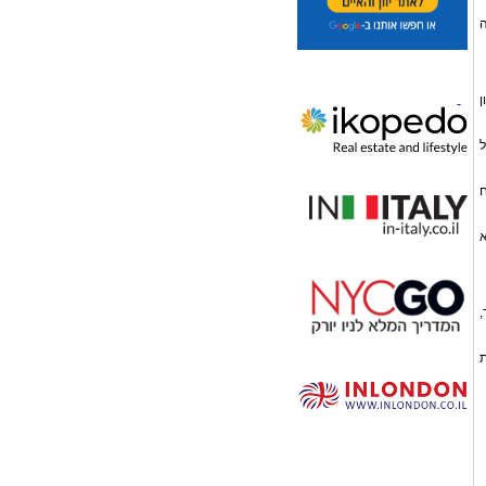
ה
ן
ל
ח
א
,
ת