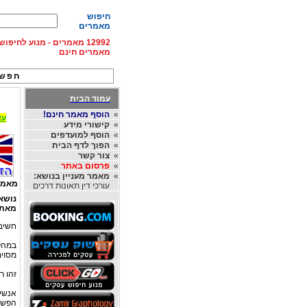
חיפוש
מאמרים
12992 מאמרים - מנוע לחיפ
מאמרים חינם
חפש 
עמוד הבית
»
הוסף מאמר חינם!
עד 15% הנחה על השכרת רכב בחו"ל, מהחברות
»
קישורי מידע
»
הוסף למועדפים
»
הפוך לדף הבית
»
צור קשר
»
פרסום באתר
»
מאמר מעניין בנושא:
מאמר
עורכי דין תאונות דרכים
נושא
מאת
חשיבו
במהלך
מסוימ
זהו ר
אנשי 
הפשוט