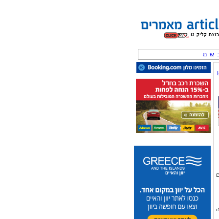
ש
ת
ם
ה