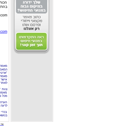
הכותב
בהתז
.com
.com
מאמר 
המאמר
"ארטי
מאמרי
אישר 
לאתר 
צוות 
מאמרי
מכל מ
הערה 
לרעה ב
בכדי 
בנושא
איי י