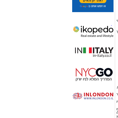
י
ך
,
ר
קות
ים
לו
ץ