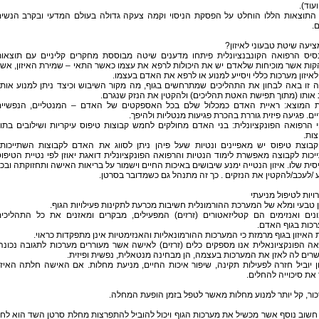
ועוד).
 התוצאות הללו הוחלט על הפסקת הניסוי וקמה צעקה גדולה בעולם המדעי ובקרב הנשי
.
יעה שיטת טבעוני לאיזון?
סיס הרפואה הקונבנציונלית פיתחו מדענים שיטה מבוססת מחקרים קליניים עם תוצאו
ות אשר מוכיחות שלאדם יש את היכולות לרפא את עצמו כאשר התאי – שמירת האיזון, אש
 לאיזון מערכות כללי ויסייע למנוע או לרפא את האדם בעצמו.
 זו באה לבחון את התהליכים שמתרחשים בגוף, מה מקור השיבוש וכיצד ניתן למנוע אותו
אותו (מתוך תפישת האטת תהליכים) ולהקטין את הנזק שנגרם.
ת המוצא: ראיית האדם כמכלול שלם בכל האספקטים של האדם – המנטליים, הנפשיי
יים. פגיעה פיזית גוררת בהכרת פגיעות מנטליות ולהיפך.
 הרפואה הפונקציונלית: בני האדם מחולקים לחמש קבוצות טיפוס עיקריות ושילובים בתו
ות.
קבוצת טיפוס יש מאפיינים ונטיות שעל פיהן ניתן לסווג את האדם לקבוצות השתייכותו
כות לקבוצה מאפשרת לימוד הנטיות והרפואה הפונקציונלית דואגת יאוזן לפי נטיית הטיפו
ית שלו. איזון הנטייה ימנע שיבושים באיכות החיים וישמור על בריאות האישה ותחזוקתה ובכ
 /לעכב/להקטין את הנזקים . כך זה מתנהל גם כשמדובר בסרטן.
יות לטיפול מניעתי
ן טבעי ומלא של המערכת ההורמונלית חשיבות מכרעת לתקינות פעילויות הגוף.
ונים ואנזימים הם קטליזאטורים (זרזים) המפעילים, מבקרים ומאזנים את כל התהליכי
כות בגוף האדם.
האיזון בגוף מרמזת כי המערכות ההורמונאליות והאנזימטיות אינן מתפקדות כראוי.
ה הפונקציונאלית אנו מספקים כלים (זרזים) לאישה אשר מעוררים מערכות לתגובה נכונה
ים לה לאזן את המערכות בעצמה, הן מבחינה מנטאלית, נפשית ופיזית.
ן יוביל חזרה לפעילות תקינה, שיפור איכות החיים, מניעת מחלות. אם האישה חלתה האיזו
את סיכוייה להחלים.
כור, קל יותר למנוע מחלות מאשר לטפל בזמן הופעת המחלה.
חשוב נוסף אשר מכשיל את מערכות הגוף ויכול להוביל להתפרצות מחלת סרטן השד הוא לח