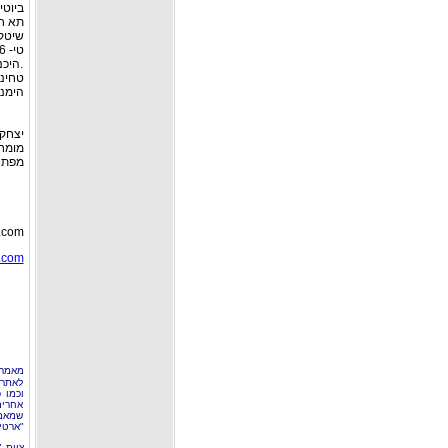
ביוטי
תא חמ
שיטקר
טי- 6 – להשבת יכולת התאים לשקם עצמם
.היכנ
טחינה
הימנע
יצחק טב
מומחה
מפתח 
.com/
i.com
מאמר 
לאתר 
וכמו 
אחרים
שמאמר
"ארטי
צוות 