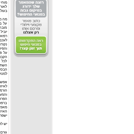
מוחי 
לאור
בעולם
מה מצ
על ב
מובהק
יוביל
רפואה
לעכב 
נקוד
והפיז
על פי
הקבוצ
לכל 
השתיי
הבסיס
למנוע
אפשרו
לאיזו
הורמ
והמער
הפרת 
ברפוא
מאפשר
האיזו
ישפר 
יש לז
גורם 