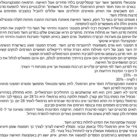
ומנטאלי מתמשך אשר יוצר קונפליקטים בלתי פתירים אצל האישה. הרפואה הפונקציונאלי
בגורם זה ואת חוסר האיזון ההורמונלי הכולל את ה"אשמים" הרלבנטיים ביותר להופעת סרט
 הם משבשים את האיזון ומאיצים תהליכים אשר עלולים להוביל במצבים מסוימים ג
רצות מחלת השד.
פגומים נוצרים בגוף כל הזמן, כאשר האישה מאוזנת מערכות ההגנה מזהות תקלה ומנטרלו
תאים הללו ולא מאפשרים להם להתפתח.
 הפונקציונאלית חשיבות רבה לאיזון מנגנוני ההגנה והזיהוי של הגוף כדי להקטין את הסיכו
תחות סרטן השד או מחלות אחרות. מחקרים הראו שבנשים שלקו בסרטן השד מערכות הזיהו
לו ועימם גם מערכות הבקרה והתפעול. גורם חשוב באיזון תפקודי מערכות ההגנה והזיהוי הו
פונקציונלי הנקרא שיטקר.
 חמצוני הוא גורם משמעותי להיווצרות סרטן השד. סטרס חמצוני פוגע בשרשרת הנשימ
 ויוצר מצב של דיכוי פעילות התא ויצרת עודפי רדיקאלים חופשיים הגורמים לנזקים קשי
. תאי סרטן בעצמם גורמים לסביבת התאים הנורמאלים לסטרס חמצוני.
מחקרים הם סטטיסטיים והם אינם בהיחרך מתאימים לכולם, הם אינם מסוגלים לכלול את כ
יבים המשפיעים על האישה.
ת לסרטן השד לפי מחקרים קליניים הן רבות ומגוונות אך אינן מוכחות די הצורך.
 כיום כי הסיבות הידועות הן:
- 15%
לקויה - 35%
רפואה הפונקציונלית חוסר איזון הורמונלי, לחץ נפשי ומנטאלי מתמשך וסטרס חמצוני מהווי
ב הסיבות לסרטן השד.
רטני לא חשוב היכן הוא תא שהשתבשו בו התהליכים הנורמאליים. התא מתחלק במהירו
(ובכך מכפיל את כמותו בכל זמן קצר), לעומת חלוקה בתא נורמאלי היא כל 28 יום. בנוסף לכ
הלא נורמאלי במקרה זה התא הסרטני אינו נהרס כפי שנהרס תא נורמאלי לאחר 28 יום. כ
יים מתרבים ותופסים נפח ובנוסף הורסים את התאים סביבם.
ריבוי תאים סרטניים יוצר רקמה סרטנית דחוסה. הר
פרות ולכן קשה לפרק גושים אלו והרופאים נעזרים הניתוח להסרת הגידול.
קטנות שמקטינות את הסיכון לחלות בסרטן השד.
ידי על איזון הורמונלי כללי ובאופן טבעי. מומלץ לאישה לצרוך לצורך כך חומצות שומן חיוניו
ון כפי שקיים בכמוסות אומגלין ורצוי להתחיל בגיל צעיר- 25.
נעי משימוש בהורמונים המפרים למעשה את האיזון. איזון יושג רק באמצעות האישה עצמה