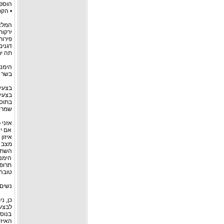
הוספת
• הקפ
המלצו
ירקות
פירות
דגנים
תה יר
הימנע
בשר ב
בצעי פע
בצעי 
בתוסף התזו
שמרי 
אזני 
אם יש
איזון
מצב ז
השתמשו בביוקל 
הימנע
תרופו
טובה 
נשים 
כן, נ
לבצע
בנוסף
האיזו