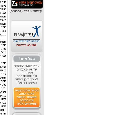
טיפול
ניתוח
סוגים
קישורי טקסט (לפרטים)
הקרנו
המטרה
בשיט
המסיי
סרטן 
הנתונ
בקבוצ
הנתונ
סרטן 
סרטן 
בכל שנה מא
העובד
סרטן
הרפוא
בשנים
להסבר
ההשערה כ
גורמי
טיפול
ומוטצ
מחקר
בעיקר
בסרטן
הורמו