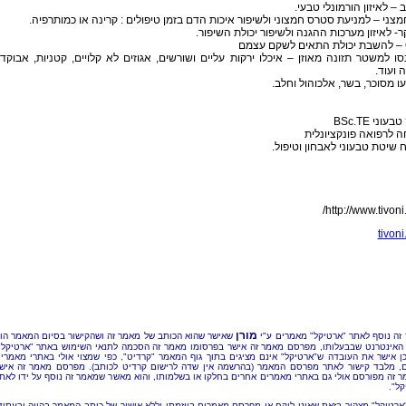
ב – לאיזון הורמונלי טבעי.
צני – למניעת סטרס חמצוני ולשיפור איכות הדם בזמן טיפולים : קרינה או כמותרפיה.
- לאיזון מערכות ההגנה ולשיפור יכולת השיפור.
סו למשטר תזונה מאוזן – איכלו ירקות עליים ושורשים, אגוזים לא קלויים, קטניות, אבוקדו
 ועוד.
ו מסוכר, בשר, אלכוהול וחלב.
עוני BSc.TE
 לרפואה פונקציונלית
שיטת טבעוני לאבחון וטיפול.
http://www.tivoni
tivon
מורן
זה נוסף לאתר "ארטיקל" מאמרים ע"י
שאישר שהוא הכותב של מאמר זה ושהקישור בסיום המאמר הו
האינטרנט שבבעלותו, מפרסם מאמר זה אישר בפרסומו מאמר זה הסכמה לתנאי השימוש באתר "ארטיקל"
כן אישר את העובדה ש"ארטיקל" אינם מציגים בתוך גוף המאמר "קרדיט", כפי שמצוי אולי באתרי מאמרי
, מלבד קישור לאתר מפרסם המאמר (בהרשמה אין שדה לרישום קרדיט לכותב). מפרסם מאמר זה איש
 זה מפורסם אולי גם באתרי מאמרים אחרים בחלקו או בשלמותו, והוא מאשר שמאמר זה נוסף על ידו לאת
קל".
"ארטיקל" מצהיר בזאת שאינו לוקח או מפרסם מאמרים ביוזמתו וללא אישור של כותב המאמר בהווה ובעתיד