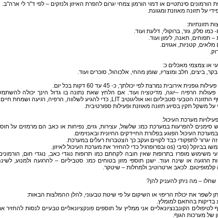
 הורמונים סינתטיים או דמוי הורמון צמחי יגרום להפרת האיזון ולנזקים – לפי ד"ר לי ארה"ב.
ידי על תזונה מאוזנת ומגוונת.
ת תזונתיות:
- כמו סלק, גזר, ברוקולי, דלעת ועוד.
 – תפוחים, תאנה, לימון ועוד.
 מלאים, קטניות, אגוזים.
וק.
י או צמצמי מאכלים כ:
קר, ביצים, חלב ומוצריו, שומן מהחי, אלכוהול, סוכרים ועוד.
ילות גופנית אירובית נמרצת לפי יכולתך, כ- 45 עד 60 דקות בכל יום.
פעולות הרפיה –יוגה, מדיטציה ועוד. אם הלחץ שאת נתונה בו גדול הינך יכולה להשתמ
נה הטבעי סטביליום ואו אוליגוטיב LIT, כדי להגיע לשלווה, הרפיה, רגיעה ושמחת חיים
על משקל תקין בסיוע תזונה מאוזנת ופעילות ספורטיבית.
פעילויות מערכת העיכול.
 סימנים להפרעות במערכת כמו: שלשול, עצירות, גזים, נפיחות או כאב הם מרמזים על חוס
 במערכת העיכול הפוגע בפלורת החיידקים החיונית ובאנזימים.
ה יגרור לתפקודי כבד לקויים ועקב כך הצטברות רעלים במערכת.
(סיבי (os ובפרופרגיל כדי להחזיר את מערכת העיכול לאיזון.
י משימוש מופרז בתרופות שאין חובה לקחתם כמו תרופות נוגדי כאב, נוגדי חום, הורמונים
ת הרגעה או שינה ועוד. ישנן תוספי מזון בטוחים כמו: סטביליום – להרגעה ולמנוע, לשינ
קלמופיטום. לכאב ארטרוטיב ולמחלות – שיטקר.
שחלו – מה ניתן להעניק להן?
יתן לשפר את יכולת הריפוי או השיקום על פי שיטת טבעוני, להלן ההמלצות הבאות:
 בדיקות בהתאם למומלץ.
 לטיפולים הקונבנציונאליים אני ממליץ על תוספים פונקציונאליים טבעיים לנסות להחזיר א
ן של מערכות הגוף.