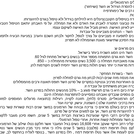
ים הורמונאליים.
 להסרת הגידול או השד (ושיחזור).
 רבים של כימותרפיה
ת.
 בטיפולים הקונבנציונלים היא להילחם בגידול ולא טיפול בגורם להיווצרותו.
ת טבעוני המטרה לאבחן את האדם ולא את המחלה. על פי האבחון יותאם הטיפול הטבע
ע לאיזון האישה. האיזון מוביל את האישה לשיקום עצמי.
השד – הנתונים מצביעים על עובדות
ים לתופעה זו מצביעים על צורך לטפל, לחקור ולבחון השכם והערב במניעת הבעיה ולתמו
ת הסיכון שתישאר מוגנת ושהמחלה לא תפרוץ.
ים מראים ש:
השד הינו הסוג השכיח ביותר בישראל.
השד הוא גורם התמותה מספר אחד בנשים בישראל מתחת לגיל 60.
ובחנת המחלה ב- 3,500 נשים ונפטרות מהמחלה כ – 850.
ות מראות כי יותר נשים חולות בסרטן השד יחסית לשנים הקודמות להן.
 השד - בשורות המחקר:
ה מנסה מזה שנים רבות לבחון מה גורם למחלה לפרוץ.
 האחרונות מרכיב גנטיקה במקרים של סרטן השד תופס תאוצה ורבים מהמסלולים
ה ואבחון מושתתים על עובדה זו.
יום היא כי גורם תורשתי פוגע ב – 10% מהנשים החולות בסרטן השד.
ם נוספים שנבדקו ואובחנו כמסייעים להתפרצות המחלה הינם:
ים הורמונאליים, סטרס (לחץ), תזונה לקויה, רעילות (כתוצאה מרעלים המוספים למזון
יות ברכיבי התזונה שלנו ) השמנה, עישון, קרינה ועוד .
ים רבים בעולם מראים כי צריכה גבוהה של הורמונים במשך שנים רבות קשורות קשר ברו
 להיווצרות סרטן השד, אך גם לסוגים אחרים של סרטן.
ניסויים קליניים רחבי היקף שנערכות בארצות הברית במשך 5 שנים, חשפו סיכון מוגבר לל
 השד וממחלות קשות אחרות, אחרי טפול הורמונלי.
ניסוי קליני רחב היקף שעקב אחרי 16,608 נשים בגיל המעבר אשר חלקם נטלו שילוב של הורמונ
, וחלקם נטלו תרופות דמה (פלצבו) במשך 5 שנים גילה כי אחוז ניכר מבין הנשים אשר נט
נים לעומת אלו אשר נטלו תרופות דמה , חלו בסרטן השד , בנוסף לעליה בהתקפי לב, שב