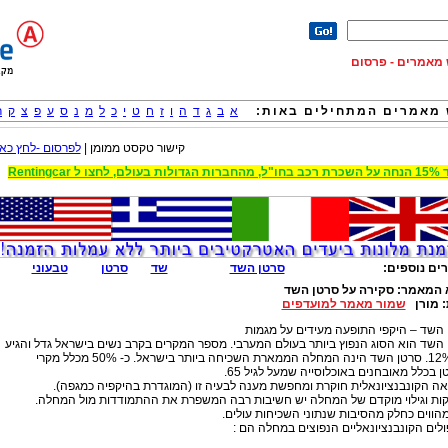
וש מאמרים - פרסום
מאמרים המתחילים באות:
א
ב
ג
ד
ה
ו
ז
ח
ט
י
כ
ל
מ
נ
ס
ע
פ
צ
ק
ר
קישור טקסט ממומן |
לפרסום -לחץ כאן
 הגדולות בעולם, לחצו ל Rentingcar
ים נוספים:
סרטן השד
שד
סרטן
טבעוני
 המאמר:
סקירה על סרטן השד
:
מורן
שמור מאמר למועדפים
השד – היקפי התופעה מעידים על מגמות
השד הוא הסוג הנפוץ ביותר בעולם המערבי. מספר המקרים בקרב נשים בישראל גדל והגיע
 בכלל מאובחנים באוכלוסייה שמעל לגיל 65.
ה הקונבנציונאלית חוקרת ומחפשת מענה לבעיה זו (המוגדרת בהיקפיה כמגפה).
קות וגילוי מוקדם של המחלה יש חשיבות רבה המשפרת את ההתמודדות מול המחלה.
הווים כחלק מהסיבות שנתוני השכיחות עולים.
לים הקונבנציונאליים הנפוצים במחלה הם :