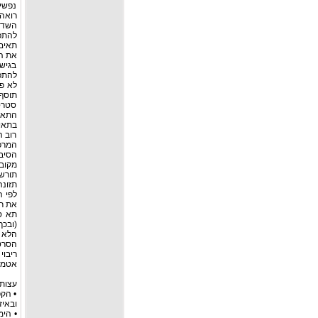
נפשי 
רואה 
השד.
להתפ
תאים 
את ה
בגישה
להתפ
לא פע
תוסף 
סטרס
התאית
בתאים
רוב ה
המרכ
הסיבו
מקובל
תורשה 
תזונה 
לפי ה
את רו
תא ס
הסרטנ
אטמוס
עצות 
• הקפ
ובאיז
• הימ