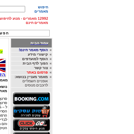
חיפוש
מאמרים
12992 מאמרים - מנוע לחיפ
מאמרים חינם
חפש 
עמוד הבית
»
הוסף מאמר חינם!
עד 15% הנחה על השכרת רכב בחו"ל, מהחברות
»
קישורי מידע
»
הוסף למועדפים
»
הפוך לדף הבית
»
צור קשר
»
פרסום באתר
»
מאמר מעניין בנושא:
מאמר
אופניים חשמליים
לרוכבים מנוסים
נושא
מאת
סרטן 
סרטן 
ל – 12%. סרטן השד הינה המחלה הממארת השכיחה ביותר בישראל. כ- 50% מכלל מקרי
הסרטן
הרפוא
לבדי
והם מ
הטיפו