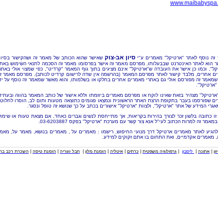
www.maibabyspa
סיון אב-צוק
זה נוסף לאתר "ארטיקל" מאמרים ע"י
שאישר שהוא הכותב של מאמר זה ושהקישור בסיו
 הוא לאתר האינטרנט שבבעלותו, מפרסם מאמר זה אישר בפרסומו מאמר זה הסכמה לתנאי השימוש באת
קל", וכמו כן אישר את העובדה ש"ארטיקל" אינם מציגים בתוך גוף המאמר "קרדיט", כפי שמצוי אולי באתר
ם אחרים, מלבד קישור לאתר מפרסם המאמר (בהרשמה אין שדה לרישום קרדיט לכותב). מפרסם מאמר ז
שמאמר זה מפורסם אולי גם באתרי מאמרים אחרים בחלקו או בשלמותו, והוא מאשר שמאמר זה נוסף על יד
"ארטיקל".
"ארטיקל" מצהיר בזאת שאינו לוקח או מפרסם מאמרים ביוזמתו וללא אישור של כותב המאמר בהווה ובעתיד
ם שפורסמו בעבר בתקופת הרצת האתר הראשונית ונמצאו פגומים כתוצאה מטעות ותום לב, הוסרו לחלוטי
אגרי המידע של אתר "ארטיקל", ולצוות "ארטיקל" אישורים בכתב על כך שנושא זה טופל ונסגר.
זו כתובה בלשון זכר לצורך בהירות בקריאות, אך מתייחסת לנשים וגברים כאחד, אם מצאת טעות או שימו
מאמר זה למרות הכתוב לעי"ל אנא צור קשר עם מערכת "ארטיקל" בפקס 03-6203887.
להגיע לאתר מאמרים ארטיקל דרך מנועי החיפוש, רישמו : מאמרים על , מאמרים בנושא, מאמר על, מאמ
, מאמרים אקדמיים, ואת התחום בו אתם זקוקים למידע.
וון
|
אתונה
|
ליסבון
|
גרפולוגיה משפטית
|
כרתים
|
איטליה
|
הזמנת מלון
|
חבל זגוריה
|
הזמנת טיסה
|
השכרת רכב בחו