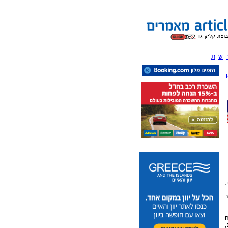
ש
ת
,
ר
ה
,