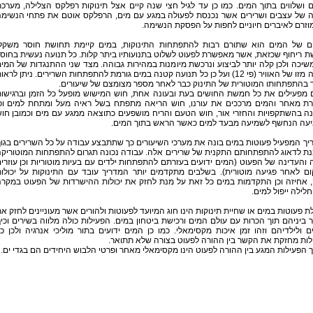
ם ושלווים בתוך המים. כמו כן עד לגיל חצי שנה קיים אצל תינוקות רפלקס הצלילה, מערכ
 של עצבים ושרירים אשר נכנסת לפעולה במגע עם מים, הרפלקס אוטם את פתחי הנשימ
וזרם לאיברים חיוניים לחפות על הפסקת הנשימה.
ים של המים הוא שתורם רבות להתפתחות התינוקות, במים קיימת תחושת חוסר משקל
 ריחוף שכזאת, אשר מאפשרת לפעוט לשלוט בתנועותיו ביתר קלות. כל תנועה נעשית בחוס
שיכה ולכן קלה יותר לביצוע ונרכשת מיומנות במהירות גבוהה. מצד שני ההתנגדות של המי
גבוהה מזו של האוויר (פי 12) ועל כן כל תנועה קטנה במים גורמת להתפתחות השרירים. ניתן לראו
 בהתפתחותו המוטורית של התינוק כבר לאחר מספר מצומצם של שיעורים.
 מפעילים את כל חמשת החושים בעת ובעונה אחת, חוש המישוש מופעל כל הזמן וברגישו
רת מאחר והמים מרככים את עורנו, חוש הריאה מתפתח בשל ראיה מעל ומתחת למים וכ
ה בהשתקפויות והחזרי אור, חוש הטעם והריח מושפעים כתוצאה ממגע עם מים וכמובן חו
עה הנחשף לשמיעה מבעד למים כאשר הראש בתוך המים.
ך המפעיל פעוטות במים בונה את מערכי השיעורים כך שתתבצע עבודה על כל השרירים בגו
נת לדאוג להתפתחותם התקנית של שרירים אלה. עבודה נכונה תגרום להתפתחות המוטוריק
והעדינה של הפעוט (המים ידועים בעזרתם להתפתחות ילדים עם בעיות מוטוריות וכן עוזרי
ום לאחר פגיעה מוטורית). בשלבים מתקדמים יותר המדריך עובד עם התינוקות על יכולו
, אחיזה וכן התקדמות במים כל זאת על מנת לחזק את יכולות ההישרדות של הפעוט במקר
חלילה ייפול למים.
 פעוטות במים או שחיית תינוקות הינו חוג המיועד לפעוטות ולהורים אשר מעוניינים לחזק א
ביניהם תוך הכרות עם עולם המים ורכישת ביטחון במים. הפעילות כולה מלווה בשירים וכי
ם ולילדיהם וזהו זמן איכות מקסימאלי. כמו כן המים ידועים בתור מוליכי אנרגיה ולכן כ
ות מחזקת את הקשר בין ההורה לפעוט בצורה שלא תתואר.
הפעילות המגע בין ההורה לפעוט הינו מקסימאלי מאחר ופרטי הלבוש היחידים הם בגדי ים.