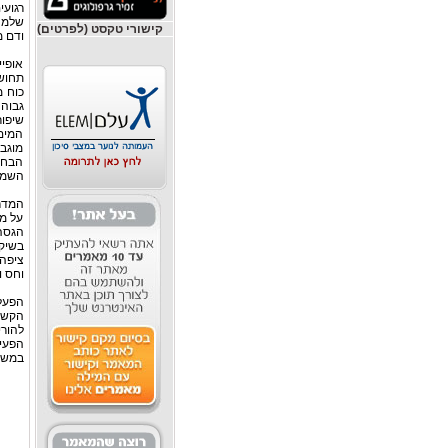
רגועי
שלמה
קישורי טקסט (לפרטים)
ודם מ
אופי
תחושת
כוח מ
שיפור
המים
מוגב
הבחנ
השמי
המדרי
על מ
הגסה 
בשיק
ציפה
וחס ו
הפעלת
הקשר 
להורי
הפעיל
במשך 