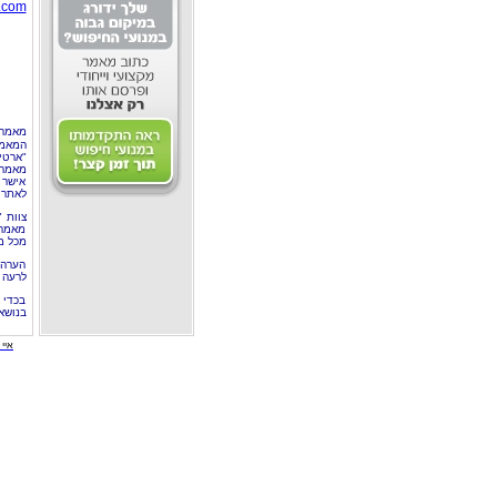
.com
מאמר 
המאמר
"ארטי
מאמרי
אישר 
לאתר 
צוות 
מאמרי
מכל מ
הערה 
לרעה ב
בכדי 
בנושא
איי י