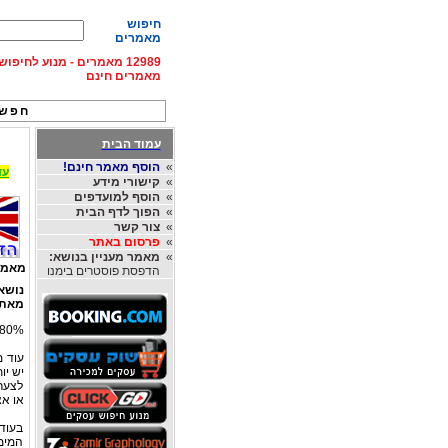
חיפוש
מאמרים
12989 מאמרים - מנוע לחיפ
מאמרים חינם
חפש 
עמוד הבית
»
הוסף מאמר חינם!
עד 15% הנחה על השכרת רכב בחו"ל, מהחברות
»
קישורי מידע
»
הוסף למועדפים
»
הפוך לדף הבית
»
צור קשר
»
פרסום באתר
»
מאמר מעניין בנושא:
מאמר
הדפסת פוסטרים בימנו
נושא
מאת
80% מפני כדור הארץ מכוסים במים – כדאי ללמוד לשחות וכמה שיותר מו
עוד מ
יש יו
לצערנ
או אצ
בעודנ
המימי