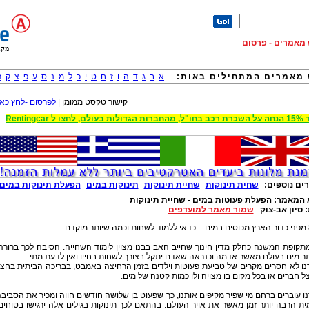
וש מאמרים - פרסום
מאמרים המתחילים באות:
א
ב
ג
ד
ה
ו
ז
ח
ט
י
כ
ל
מ
נ
ס
ע
פ
צ
ק
ר
קישור טקסט ממומן |
לפרסום -לחץ כאן
 הגדולות בעולם, לחצו ל Rentingcar
ים נוספים:
שחית תינוקות
שחיית תינוקות
תינוקות במים
הפעלת תינוקות במים
 המאמר:
הפעלת פעוטות במים - שחיית תינוקות
:
סיון אב-צוק
שמור מאמר למועדפים
קדם.
תקופת המשנה כחלק מדין חינוך שחייב האב בבנו מצוין לימוד השחייה. הסיבה לכך ברורה
תר מים בעולם מאשר אדמה וכנראה שאדם יתקל בצורך לשחות בחייו ואין לדעת מתי.
ו לא חסרים מקרים של טביעת פעוטות וילדים בזמן הרחיצה באמבט, בבריכה הביתית בחצ
ל חברים או בכל מקום בו מצויה ולו כמות קטנה של מים.
ו עוברים ברחם מי שפיר מקיפים אותנו, כך שפעוט בן שלושה חודשים חווה ומכיר את הסביב
ת הרבה יותר זמן מאשר את אויר העולם. בהתאם לכך תינוקות בגילים אלה ירגישו בטוחים