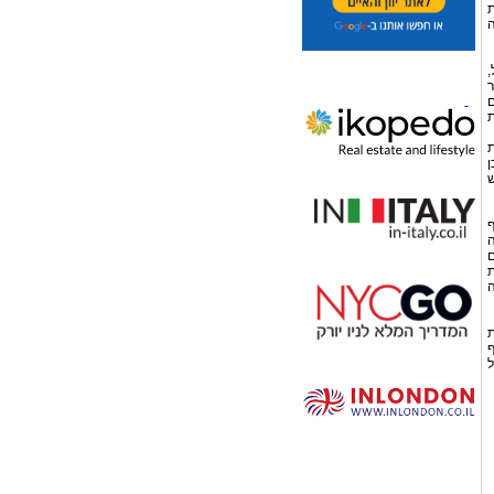
ת
ה
,
ר
ם
ת
ת
ן
ש
ף
ה
ם
ת
ה
ת
ף
ל