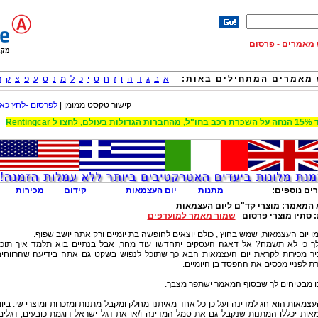
וש מאמרים - פרסום
מאמרים המתחילים באות:
א
ב
ג
ד
ה
ו
ז
ח
ט
י
כ
ל
מ
נ
ס
ע
פ
צ
ק
ר
קישור טקסט ממומן |
לפרסום -לחץ כאן
 הגדולות בעולם, לחצו ל Rentingcar
ים נוספים:
מתנות
יום העצמאות
קידום
מכירות
 המאמר:
מוצרי קד"ם ליום העצמאות
:
סתיו מוצרי פרסום
שמור מאמר למועדפים
מו יום העצמאות, שמש בחוץ , כולם יוצאים לחופשה בת יומיים ורק אתה יושב שפוף.
ך כי לא תשמח? אל דאגה העסקים יתחדשו עוד מחר, אבל בנתיים בוא תלמד איך תוכ
יר מכירות לקראת יום העצמאות הבא כך שתוכל לנפוש בשקט גם אתה בידיעה שהרווחי
 לפניי מכסים את ההפסד בן היומיים.
ו מבטיחים לך שבסוף המאמר ישתפר מצבך.
עצמאות הוא חג למדינה ועל כן כל אחד מאיתנו מחלק ומקבל מתנות ומזכרות ומוצרי שי. ביו
ות יכללו המתנות שנקבל גם את סמל המדינה ו/או את דגל ישראל דוגמת כובעים, דגלים