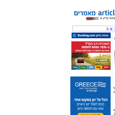
ש
ת
ל
ם
ם
,