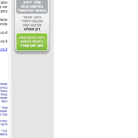
ונסבי
אנו ב
בזמן.
עכשיו
ומהיר
co.il
co.il
co.il
מאמר 
בסיום
באתר 
באתרי
מאמר 
נוסף ע
צוות 
מאמרי
מכל מ
הערה 
לרעה ב
בכדי 
בנושא