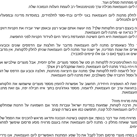
י מפתחות סמלים ועוד.
ליום העצמאות מכילה ערך סנטימנטאלי רב לעומת העלות הנמוכה שלה.
 לחלק מתנות ליום העצמאות בגני ילדים ובתי-ספר לתלמידים, במוסדות מדינה ובמפעלי
ים ולמנהלים.
 בעצם רוצים הלקוחות שלך? מה יעשה אותם שבעי רצון ובאופן ישיר יגבירו את הקניות דווק
? כנראה ש- מתנה ליום העצמאות.
ליום העצמאות היא היום השיטה המועדפת ביותר היום לעידוד הקניות לפני החופשה.
 כלל כשאומרים מתנה ליום העצמאות מדובר על חולצות עם הדפסים שונים וכובעי
ים את שנות המדינה, אך ישנה עוד מתנה ליום העצמאות שניתן לחלק ללקוחות, אין מדוב
ים או בקצף (אם כי גם אלו קיימים למכביר).
 האולטימטיבית ללקוחות הן סט של מספר מוצרים, זולים יחסית, אבל מוצרים שילבישו א
 ויהיו בגדר מתנה ליום העצמאות, כזאת שמקבלים רק אצלך.
יכול לדוגמה לתת ללקוחות שלך מתנה עם היציאה מהחנות, חולצה וכובע עם הדפס של דג
ל וסמל החברה שלך משולבים, זאת מתנה ליום העצמאות.
זאת לא האופציה היחידה, תחשוב על אפשרות להזמין מספר מוצרים שישמשו את הלקוחו
חגיגות ערב יום העצמאות, לדוגמה, מספר גאדג'טים בתוך איזו חבילה יפה, גם זאת מתנ
העצמאות.
תה מרוויח מזה?
ות, הרבה לקוחות, שמועות במדינת ישראל עוברות מהר וגם השמועה על החנות שמחלק
ליום העצמאות לכל קונה, תתפשט כמו אש בשדה קוצים.
מרוויח מזה עוד דבר בנוסף, אם תנקוט בשיטה הנכונה ותדאג מראש להכניס את הסמל של
מוצר שאתה מחלק כ- מתנה ליום העצמאות אתה בעצם מרוויח מסע פרסום שימשך לפחו
מים.
 בסתיו מוצרי פרסום תוכל לקבל את כל שפע המתנות האפשריים ליום העצמאות, אנו נדרי