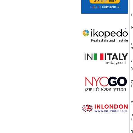
ם
א
ם
ר
ת
ל
ת
ה
ת
ך
ת
ך