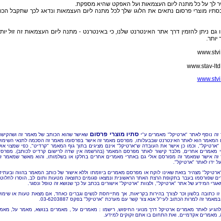
ר לך על כל מתנה ליום העצמאות ועל האפקט שהיא מספקת.
סתיו מוצרי פרסום נתאים את הלוגו שלך לכל מתנה ליום העצמאות ונדאג לכך שתקבל הכו
 גם ניתן להזמין דרך אתר האינטרנט שלנו, כי באינטרנט - מתנה ליום העצמאות זה זול יות
 יותר.
www.stvi.
www.stav-ltd.
www.stvi.
סתיו מוצרי פרסום
זה נוסף לאתר "ארטיקל" מאמרים ע"י
שאישר שהוא הכותב של מאמר זה ושהקישו
 המאמר הוא לאתר האינטרנט שבבעלותו, מפרסם מאמר זה אישר בפרסומו מאמר זה הסכמה לתנאי השימו
"ארטיקל", וכמו כן אישר את העובדה ש"ארטיקל" אינם מציגים בתוך גוף המאמר "קרדיט", כפי שמצוי אול
 מאמרים אחרים, מלבד קישור לאתר מפרסם המאמר (בהרשמה אין שדה לרישום קרדיט לכותב). מפרס
זה אישר שמאמר זה מפורסם אולי גם באתרי מאמרים אחרים בחלקו או בשלמותו, והוא מאשר שמאמר ז
ל ידו לאתר "ארטיקל".
"ארטיקל" מצהיר בזאת שאינו לוקח או מפרסם מאמרים ביוזמתו וללא אישור של כותב המאמר בהווה ובעתיד
ם שפורסמו בעבר בתקופת הרצת האתר הראשונית ונמצאו פגומים כתוצאה מטעות ותום לב, הוסרו לחלוטי
אגרי המידע של אתר "ארטיקל", ולצוות "ארטיקל" אישורים בכתב על כך שנושא זה טופל ונסגר.
זו כתובה בלשון זכר לצורך בהירות בקריאות, אך מתייחסת לנשים וגברים כאחד, אם מצאת טעות או שימו
מאמר זה למרות הכתוב לעי"ל אנא צור קשר עם מערכת "ארטיקל" בפקס 03-6203887.
להגיע לאתר מאמרים ארטיקל דרך מנועי החיפוש, רישמו : מאמרים על , מאמרים בנושא, מאמר על, מאמ
, מאמרים אקדמיים, ואת התחום בו אתם זקוקים למידע.