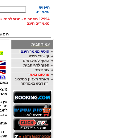
חיפוש
מאמרים
12994 מאמרים - מנוע לחיפ
מאמרים חינם
חפש 
עמוד הבית
»
הוסף מאמר חינם!
עד 15% הנחה על השכרת רכב בחו"ל, מהחברות
»
קישורי מידע
»
הוסף למועדפים
»
הפוך לדף הבית
»
צור קשר
»
פרסום באתר
»
מאמר מעניין בנושא:
מאמר
ירח דבש באמריקה
נושא
מאת
אין כ
מה ל
להגב
שצברת
אנחנ
יום ה
העצמא