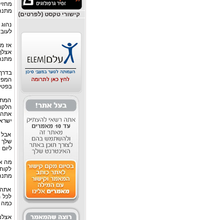
מחזיק
מתנה 
קישורי טקסט (לפרטים)
נהוג
לעובד
אז מה
אצלך
מתנה 
בדרך
המפאר
בפטיש
המתנה
הלקוח
אתה 
ישרא
אבל 
שלך ב
ליום 
מה א
לקוח
מתנה 
אתה 
לכל 
כמה י
אצלנו