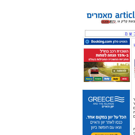
ש
ת
ר
ר
ם
ה
ם
ה
י