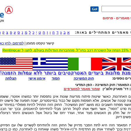
וש מאמרים - פרסום
מאמרים המתחילים באות:
א
ב
ג
ד
ה
ו
ז
ח
ט
י
כ
ל
מ
נ
ס
ע
פ
צ
ק
ר
קישור טקסט ממומן |
לפרסום -לחץ כאן
 הגדולות בעולם, לחצו ל Rentingcar
ים נוספים:
חוק המשיכה
הסוד
אימון אישי
הצלחה
 המאמר:
חוק המשיכה - הפן המדעי
:
דר' מארק זלוצ'ין
שמור מאמר למועדפים
 האחרונות, כאשר שיטות פיתוח מודעות שונות אינן נתפסות יותר כמשהו אזוטרי, ששמו
צה קטנה של אנשים, אלא תופסות מקום של כבוד במיינסטרים, ישנה תופעה של פישוט ית
שגי מפתח חשובים כמו מושג "חוק המשיכה". החוק הזה התחיל להיות פופולרי במיוחד ע
ת סרט "הסוד", אשר חשף אותו לקהל הרחב מבלי להתייחס לניואנסים, ובכך יצר הבנ
ת של חלק מן האנשים מצד אחד, ועורר יחס של ביטול אצל האנשים היותר רציונלי
שים דיוק.
 המאמר הזה היא לתת הסבר מדויק של החוק הזה ולהתיחס לקשרים שלו עם הפיזיק
נית ובכך לשחרר אותו מן התדמית ה"ניו-איג'ית" משהו שאחזה בו לאחרונה, כמו כן ברצונ