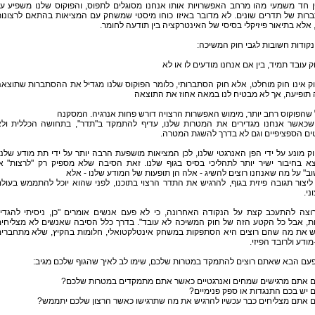
ן חד משמעי מהו מרחב האפשרויות אותו אנחנו מסוגלים לתפוס, והפוקוס שלנו משפיע ע
רות של תדרים שונים. לא מדובר באיזו כוחו מיסטי שמשחק עם המציאות בהתאם לרצונו
 אלא בתיאור פיזיקלי בסיסי של האינטרקציה בין תודעה לחומר.
קודות חשובות לגבי חוק המשיכה:
ק עובד תמיד, בין אם אנחנו מודעים לו או לא
ק אינו חוק מוחלט, אלא חוק הסתברותי, כלומר הפוקוס שלנו מגדיל את ההסתברות שתוצא
 תופיעה, אך לא מבטיח לנו במאה אחוז את התוצאה
 שהפוקוס רחב יותר, מימוש האפשרות הרצויה דורש פחות אנרגיה. המסקנה
שכאשר אנחנו מגדירים את המטרות שלנו, עדיף להתמקד ב"תדר", בתחושה הכללית ול
ים הספציפיים וגם לא בדרך להשגת המטרה.
ק מונע על ידי הפן האנרגטי שלנו, לכן המציאות מושפעת הרבה יותר על ידי תת מודע שלנו
א בחיבור ישיר יותר לתהליכי בסיס בגוף שלנו. זאת הסיבה שלא מספיק רק "לרצות" א
ב" על מה שאנחנו רוצים להשיג - אלה הן תופעות של המודע שלנו - אלא
ליצור תגובה פיזית בגוף, להרגיש את התדר הרצוי בתוכנו, לפני שהוא יוכל להתממש בעול
ני.
רוצה להתעכב קצת על הנקודה האחרונה, כי לא פעם אנשים אומרים "כן, ניסיתי להגדי
ת, אבל כל הקטע הזה של חוק המשיכה לא עובד". בדרך כלל הסיבה שאנשים לא מצליחי
 את מה שהם רוצים היא הסתפקות במשחק אינטלקטואלי, חלומות בהקיץ, שלא מתחברי
ודע ולרובד הפיזי.
פעם הבא שאתם רוצים להתמקד במטרות שלכם, שימו לב לאיך שהגוף שלכם מגיב:
ם אתם מרגישים שמחים ואנרגטיים כאשר אתם מתמקדים במטרות שלכם?
 יש בכם התנגדות או ספק פנימיים?
ם אתם מצליחים כבר עכשיו להרגיש את מה שתרגישו כאשר הרצון שלכם יתממש?