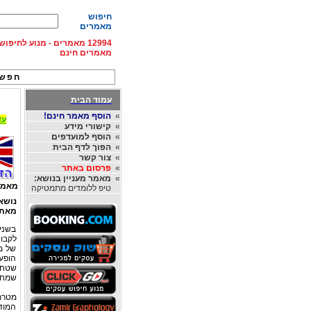
חיפוש
מאמרים
12994 מאמרים - מנוע לחיפ
מאמרים חינם
חפש 
עמוד הבית
»
הוסף מאמר חינם!
עד 15% הנחה על השכרת רכב בחו"ל, מהחברות
»
קישורי מידע
»
הוסף למועדפים
»
הפוך לדף הבית
»
צור קשר
»
פרסום באתר
»
מאמר מעניין בנושא:
מאמר
טיפ ללומדים מתמטיקה
נושא
מאת
בשנים
לקבו
של מו
הופע
שטחי
שמחפ
מטרת
המודר