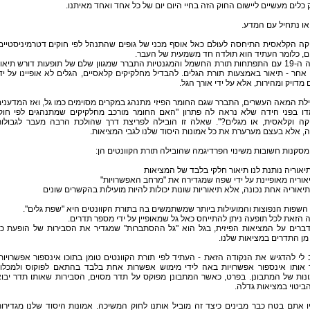
כלים מעשיים ליישום החוק הזה בחיי היום יום של כל אחד ואחד מאיתנו.
או נתחיל עם המדע.
קה הקלאסית התיחסה לעולם כאל אוסף מכני של גופים שהתנהל לפי חוקים דטרמיניסטיים
ם, כלומר העתיד הוא תולדה חד משמעית של העבר.
במאה ה-19 עם התפתחות תורת החשמל והמגנטיות התברר שמגוון שלם של תופעות דורש תיאו
אחר - תיאור באמצעות תורת הגלים. להבדיל מחלקיקים קלאסיים, הגלים לא אופיינו על יד
 מדויק ומהירות, אלא על ידי אורך הגל.
ת המאה העשרים, התברר שגם החומר הפיזי מתנהג במקרים מסוימים כמו גל, ואז המדעני
דו בפני חידה שלא נראה לה פתרון "האם החומר מורכב מחלקיקים שמתנהגים לפי חוק
יקה וקלאסית, או מגלים?". שאלה זו הובילה לפריצת דרך שהולכת הרבה מעבר לגבולו
ה, אלא בעצם מערערת את כל אמונות היסוד שלנו לגבי המציאות.
סקנות חשובות משינוי הפרדיגמה שהובילה תורת הקוונטים הן:
תיאוריה נותנת לנו תיאור חלקי בלבד של המציאות
אוריה מאופיינת על ידי שפה שמגדירה את "מרחב האפשרויות"
 תיאוריה אחת נכונה, אלא תיאוריות שונות יכולות להיות מועילות בהקשרים שונים
שפות הנפוצות והמועילות ביותר שמשתמשים בה בתורת הקוונטים היא "שפת גלים".
הזאת לכל תופעה ניתן להתייחס כאל גל שמאופיין על ידי מספר תדרים.
ברים על המציאות הפיזית, בגל הוא "גל ההסתברות" שמגדיר את הסבירות של הופעת כ
ן התדרים במציאות שלנו.
לי להדגיש את הנקודה הזאת - העתיד לפי תורת הקוונטים טומן בתוכו אינספור אפשרויות
 אותו אינספור אפשרויות באה לידי מימוש אפשרות אחת בלבד בהתאם לפוקוס ולמכלו
נות של המתבונן. בפרט, כאשר המתבונן מפוקס על תדר מסוים, הסבירות שאותו תדר יבו
הביטוי במציאות גדלה.
 אתם בטח כבר מבינים כיצד זה מוביל אותנו לחוק המשיכה. אמונות היסוד שלנו מגדירו