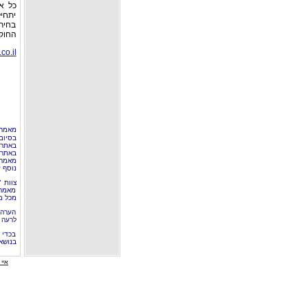
כל א
יתחיל
בחיר
החוק
co.il
מאמר 
בסיום
באתר 
באתרי
מאמר 
נוסף ע
צוות 
מאמרי
מכל מ
הערה 
לרעה ב
בכדי 
בנושא
איי י