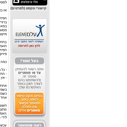
לספק 
קישורי טקסט (לפרטים)
אז בו
הפיזי
ברורי
מסוג 
מיקום
בתחיל
הועמ
הפיז
פיזיק
כמה מ
- כל 
- התי
- אין
אחת ה
בשפה 
כשמד
אחד מ
חשוב 
מתוך
האמו
לידי 
עכשיו