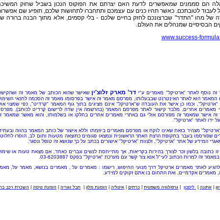
לה הם סממנים שמאפשרים לדעת האם יצרתם את הפוקוס הנכון בשביל שחוק המשיכ
 לעבוד לטובתכם. כאשר תהיו כנים עם עצמכם ותתחברו לתחושות שלכם, תופיע שם אפשרו
ה של מהו "התדר" שברצונכם לחזק בחיים שלכם - בלי קסמים, אלא מתוך הבנה ברורה ש
ים הבסיסיים שמנהלים את העולם.
www.success-formula.
דר' מארק זלוצ'ין
זה נוסף לאתר "ארטיקל" מאמרים ע"י
שאישר שהוא הכותב של מאמר זה ושהקישו
 המאמר הוא לאתר האינטרנט שבבעלותו, מפרסם מאמר זה אישר בפרסומו מאמר זה הסכמה לתנאי השימו
"ארטיקל", וכמו כן אישר את העובדה ש"ארטיקל" אינם מציגים בתוך גוף המאמר "קרדיט", כפי שמצוי אול
 מאמרים אחרים, מלבד קישור לאתר מפרסם המאמר (בהרשמה אין שדה לרישום קרדיט לכותב). מפרס
זה אישר שמאמר זה מפורסם אולי גם באתרי מאמרים אחרים בחלקו או בשלמותו, והוא מאשר שמאמר ז
ל ידו לאתר "ארטיקל".
"ארטיקל" מצהיר בזאת שאינו לוקח או מפרסם מאמרים ביוזמתו וללא אישור של כותב המאמר בהווה ובעתיד
ם שפורסמו בעבר בתקופת הרצת האתר הראשונית ונמצאו פגומים כתוצאה מטעות ותום לב, הוסרו לחלוטי
אגרי המידע של אתר "ארטיקל", ולצוות "ארטיקל" אישורים בכתב על כך שנושא זה טופל ונסגר.
זו כתובה בלשון זכר לצורך בהירות בקריאות, אך מתייחסת לנשים וגברים כאחד, אם מצאת טעות או שימו
מאמר זה למרות הכתוב לעי"ל אנא צור קשר עם מערכת "ארטיקל" בפקס 03-6203887.
להגיע לאתר מאמרים ארטיקל דרך מנועי החיפוש, רישמו : מאמרים על , מאמרים בנושא, מאמר על, מאמ
, מאמרים אקדמיים, ואת התחום בו אתם זקוקים למידע.
וון
|
אתונה
|
ליסבון
|
גרפולוגיה משפטית
|
כרתים
|
איטליה
|
הזמנת מלון
|
חבל זגוריה
|
הזמנת טיסה
|
השכרת רכב בחו