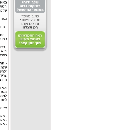
באופ
הסתב
שלנו,
כמה נ
- החו
- החו
רצויה
- ככל
היא 
בפרט
- החו
שנמצ
"לחשו
צריך 
החיצו
אני 
מטרו
לממש
לתת-מ
אז ב
- הא
- האם
- הא