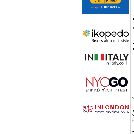
,
ר
י
ם
י
ת
ל
.
ל
א
ת