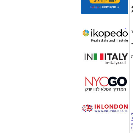
,
,
ר
י
ת
ם
ר
י
ה
ו