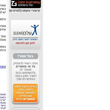
פארוס
בשיא 
קישורי טקסט (לפרטים)
יש לב
טיסות
פארוי
עתיקה
מעלה 
נאסוא
ברמה 
.html
מאמר 
המאמר
"ארטי
מאמרי
אישר 
לאתר 