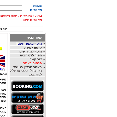
חיפוש
מאמרים
12994 מאמרים - מנוע לחיפ
מאמרים חינם
חפש 
עמוד הבית
»
הוסף מאמר חינם!
»
קישורי מידע
עד 15% הנחה על השכרת רכב בחו"ל, מהחברות
»
הוסף למועדפים
»
הפוך לדף הבית
»
צור קשר
»
פרסום באתר
»
מאמר מעניין בנושא:
חזה גדול - סקסי אך עלול
מאמר
לפגוע בגב
נושא
מאת
פארו
מאידך
העולם
המדהי
פארו
לנופש
ואוכל