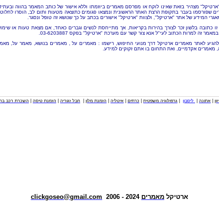
"ארטיקל" מצהיר בזאת שאינו לוקח או מפרסם מאמרים ביוזמתו וללא אישור של כותב המאמר בהווה ובעתיד
ם שפורסמו בעבר בתקופת הרצת האתר הראשונית ונמצאו פגומים כתוצאה מטעות ותום לב, הוסרו לחלוטי
אגרי המידע של אתר "ארטיקל", ולצוות "ארטיקל" אישורים בכתב על כך שנושא זה טופל ונסגר.
זו כתובה בלשון זכר לצורך בהירות בקריאות, אך מתייחסת לנשים וגברים כאחד, אם מצאת טעות או שימו
מאמר זה למרות הכתוב לעי"ל אנא צור קשר עם מערכת "ארטיקל" בפקס 03-6203887.
להגיע לאתר מאמרים ארטיקל דרך מנועי החיפוש, רישמו : מאמרים על , מאמרים בנושא, מאמר על, מאמ
, מאמרים אקדמיים, ואת התחום בו אתם זקוקים למידע.
וון
|
אתונה
|
ליסבון
|
גרפולוגיה משפטית
|
כרתים
|
איטליה
|
הזמנת מלון
|
חבל זגוריה
|
הזמנת טיסה
|
השכרת רכב בחו
ארטיקל
מאמרים
2024 - 2006
clickgoseo@gmail.com