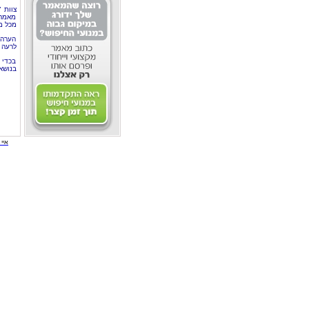
צוות 
מאמרי
מכל מ
הערה 
לרעה ב
בכדי 
בנושא
איי י