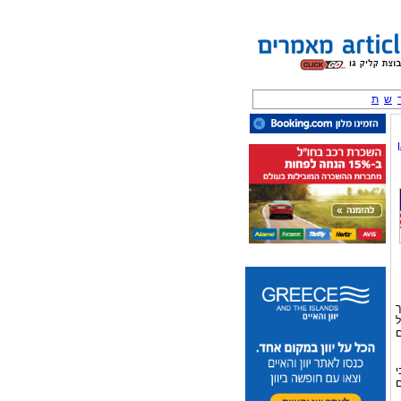
ש
ת
ך
ל
ם
י
ם