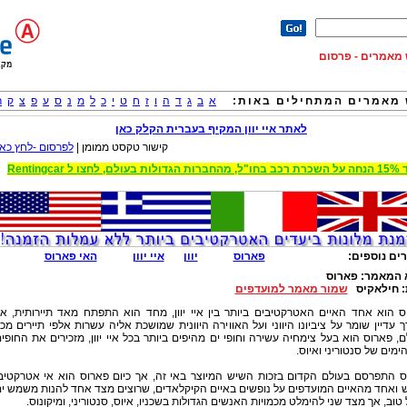
וש מאמרים - פרסום
מאמרים המתחילים באות:
א
ב
ג
ד
ה
ו
ז
ח
ט
י
כ
ל
מ
נ
ס
ע
פ
צ
ק
ר
לאתר איי יוון המקיף בעברית הקלק כאן
קישור טקסט ממומן |
לפרסום -לחץ כאן
 הגדולות בעולם, לחצו ל Rentingcar
ים נוספים:
פארוס
יוון
איי יוון
האי פארוס
 המאמר:
פארוס
:
חילאקיס
שמור מאמר למועדפים
ס הוא אחד האיים האטרקטיבים ביותר בין איי יוון, מחד הוא התפתח מאד תיירותית, א
 עדיין שומר על ציביונו היווני ועל האווירה היוונית שמושכת אליה עשרות אלפי תיירים מכ
, פארוס הוא בעל צימחיה עשירה וחופי ים מהיפים ביותר בכל איי יוון, מזכירים את החופי
מים של סנטוריני ואיוס.
ס התפרסם בעולם הקדום בזכות השיש המיוצר באי זה, אך כיום פארוס הוא אי אטרקטיב
 ואחד מהאיים המועדפים על נופשים באיים הקיקלאדים, שרוצים מצד אחד להנות משמש י
 טוב, אך מצד שני להימלט מכמויות האנשים הגדולות בשכניו, איוס, סנטוריני, ומיקונוס.