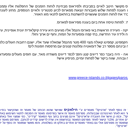
 מקושר היטב לאיים בסביבתו ולפיראוס מבחינת לוחות הזמנים של ההפלגות אליו וממנו
העונה לפחות שלוש מעבורות יוצאות מפארוס לכיוון סנטוריני ולאיים הנוספים, מחוץ לעונה
רר את לוחות הזמנים שעשויים להשתנות בהתאם לתנאי מזג האוויר.
 : לפחות טיסה אחת ביום בעונה מפיראוס לפארוס.
קה - העיירה הראשית באי פארוס והנמל אליו מגיעים היא עיירה קיקלאדית יוונית אופיינית, עי
 ולידה עיר החדשה, בתי קפה ומסעדות על המזח, וחוף ים ארוך וחולי.
אתר הקמפינג, קמפינג קאולה מצוי 400 מטר מהנמל שמאלה שעד אליו, ישנם רחובות העולים כלפ
ובינהם מספר רב של דומאטיה ומלונות קטנים עם מרפסות הפונות לים!
ה - היה בעבר כפר דייגים קטן והפך לכפר דייגים משודרג מאד, עם חופים מעולים ומסעדו
גבוהה, שווה ביקור של לפחות יומיים, מניסיון אישי!
www.greece-islands.co.il/pages/paros
חילאקיס
זה נוסף לאתר "ארטיקל" מאמרים ע"י
שאישר שהוא הכותב של מאמר זה ושהקישור בסיו
 הוא לאתר האינטרנט שבבעלותו, מפרסם מאמר זה אישר בפרסומו מאמר זה הסכמה לתנאי השימוש באת
קל", וכמו כן אישר את העובדה ש"ארטיקל" אינם מציגים בתוך גוף המאמר "קרדיט", כפי שמצוי אולי באתר
ם אחרים, מלבד קישור לאתר מפרסם המאמר (בהרשמה אין שדה לרישום קרדיט לכותב). מפרסם מאמר ז
שמאמר זה מפורסם אולי גם באתרי מאמרים אחרים בחלקו או בשלמותו, והוא מאשר שמאמר זה נוסף על יד
"ארטיקל".