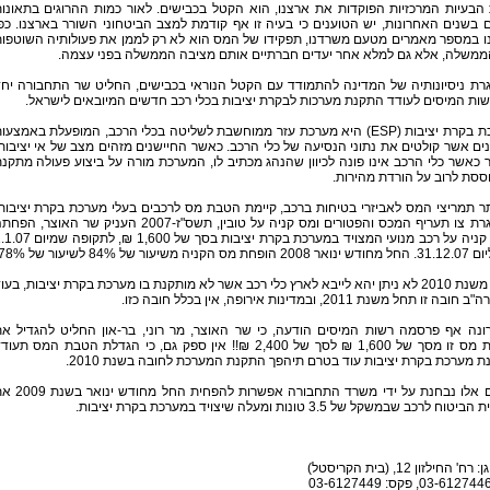
הבעיות המרכזיות הפוקדות את ארצנו, הוא הקטל בכבישים. לאור כמות ההרוגים בתאונו
 בשנים האחרונות, יש הטוענים כי בעיה זו אף קודמת למצב הביטחוני השורר בארצנו. כפ
נו במספר מאמרים מטעם משרדנו, תפקידו של המס הוא לא רק לממן את פעולותיה השוטפו
ממשלה, אלא גם למלא אחר יעדים חברתיים אותם מציבה הממשלה בפני עצמה.
רת ניסיונותיה של המדינה להתמודד עם הקטל הנוראי בכבישים, החליט שר התחבורה יח
ות המיסים לעודד התקנת מערכות לבקרת יציבות בכלי רכב חדשים המיובאים לישראל.
מערכת בקרת יציבות (ESP) היא מערכת עזר ממוחשבת לשליטה בכלי הרכב, המופעלת באמצעו
ים אשר קולטים את נתוני הנסיעה של כלי הרכב. כאשר החיישנים מזהים מצב של אי יציבות
 כאשר כלי הרכב אינו פונה לכיוון שהנהג מכתיב לו, המערכת מורה על ביצוע פעולה מתקנ
סת לרוב על הורדת מהירות.
תר תמריצי המס לאביזרי בטיחות ברכב, קיימת הטבת מס לרכבים בעלי מערכת בקרת יציבות
במסגרת צו תעריף המכס והפטורים ומס קניה על טובין, תשס"ז-2007 העניק שר האוצר, הפ
במס קניה על רכב מנועי המצויד במערכת בקרת יציבות בסך של 1,600 ₪, לתקו
מס הקניה משיעור של 84% לשיעור של 78%.
החל משנת 2010 לא ניתן יהא לייבא לארץ כלי רכב אשר לא מותקנת בו מערכת בקרת יציבות, בעו
ה זו תחל משנת 2011, ובמדינות אירופה, אין בכלל חובה כזו.
ונה אף פרסמה רשות המיסים הודעה, כי שר האוצר, מר רוני, בר-און החליט להגדיל א
הטבת מס זו מסך של 1,600 ₪ לסך של 2,400 ₪!! אין ספק גם, כי הגדלת הטבת המס תעו
 מערכת בקרת יציבות עוד בטרם תיהפך התקנת המערכת לחובה בשנת 2010.
בימים אלו נבחנת על ידי משרד התחבורה אפשרות להפחית החל
טוח לרכב שבמשקל של 3.5 טונות ומעלה שיצויד במערכת בקרת יציבות.
' החילזון 12, (בית הקריסטל)