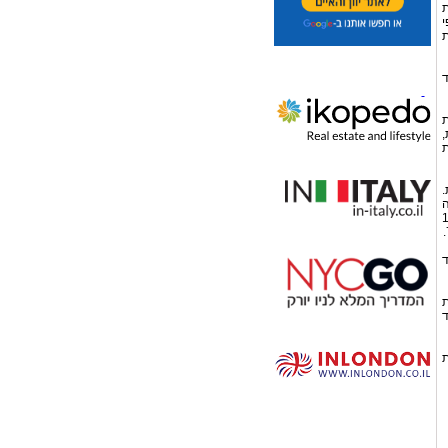
ת
י
ת
ד
ת
,
ת
.
חתה
פה שמיום 1.1.07
ד
ת
דד
 מחודש ינואר בשנת 2009 את