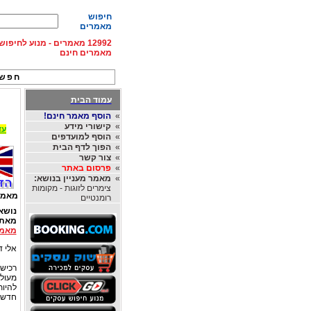
חיפוש
מאמרים
12992 מאמרים - מנוע לחיפ
מאמרים חינם
חפש 
עמוד הבית
»
הוסף מאמר חינם!
»
קישורי מידע
עד 15% הנחה על השכרת רכב בחו"ל, מהחברות
»
הוסף למועדפים
»
הפוך לדף הבית
»
צור קשר
»
פרסום באתר
»
מאמר מעניין בנושא:
צימרים לזוגות - מקומות
מאמר
רומנטיים
נושא
מאת
מאמר
אלי דו
רכיש
מעולם
להיו
חדש? 