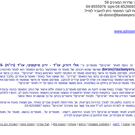
 שדרות המגינים 58
 לגבי המאמר ניתן להעביר למייל:
eli-doron@taxlawyers.
www.adviser.
אלי דורון, עו"ד - ירון טיקוצקי, עו"ד (רו"ח)
li-
זה נוסף לאתר "ארטיקל" מאמרים ע"י
doron@taxlawyers.c
שאישר שהוא הכותב של מאמר זה ושהקישור בסיום המאמר הוא לאתר האינטרנ
ותו, מפרסם מאמר זה אישר בפרסומו מאמר זה הסכמה לתנאי השימוש באתר "ארטיקל", וכמו כן אישר א
ה ש"ארטיקל" אינם מציגים בתוך גוף המאמר "קרדיט", כפי שמצוי אולי באתרי מאמרים אחרים, מלבד קישו
מפרסם המאמר (בהרשמה אין שדה לרישום קרדיט לכותב). מפרסם מאמר זה אישר שמאמר זה מפורסם אול
תרי מאמרים אחרים בחלקו או בשלמותו, והוא מאשר שמאמר זה נוסף על ידו לאתר "ארטיקל".
"ארטיקל" מצהיר בזאת שאינו לוקח או מפרסם מאמרים ביוזמתו וללא אישור של כותב המאמר בהווה ובעתיד
ם שפורסמו בעבר בתקופת הרצת האתר הראשונית ונמצאו פגומים כתוצאה מטעות ותום לב, הוסרו לחלוטי
אגרי המידע של אתר "ארטיקל", ולצוות "ארטיקל" אישורים בכתב על כך שנושא זה טופל ונסגר.
זו כתובה בלשון זכר לצורך בהירות בקריאות, אך מתייחסת לנשים וגברים כאחד, אם מצאת טעות או שימו
מאמר זה למרות הכתוב לעי"ל אנא צור קשר עם מערכת "ארטיקל" בפקס 03-6203887.
להגיע לאתר מאמרים ארטיקל דרך מנועי החיפוש, רישמו : מאמרים על , מאמרים בנושא, מאמר על, מאמ
, מאמרים אקדמיים, ואת התחום בו אתם זקוקים למידע.
וון
|
אתונה
|
ליסבון
|
גרפולוגיה משפטית
|
כרתים
|
איטליה
|
הזמנת מלון
|
חבל זגוריה
|
הזמנת טיסה
|
השכרת רכב בחו