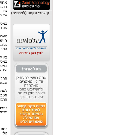
אחת 
דרכים
שציי
קישורי טקסט (לפרטים)
של ה
במסג
עם רש
חיישנ
כלומר
המבוס
בין י
ועד ליום 31.12.07. החל מחודש ינואר 2008 הופחת 
שבארה"ב חוב
לאחר
התקנת
פרמיית הבי
רמת גן: רח
טל': 03-6127446, פקס: 03-6127449