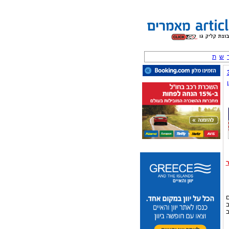
ש
ת
ם
ב
ב