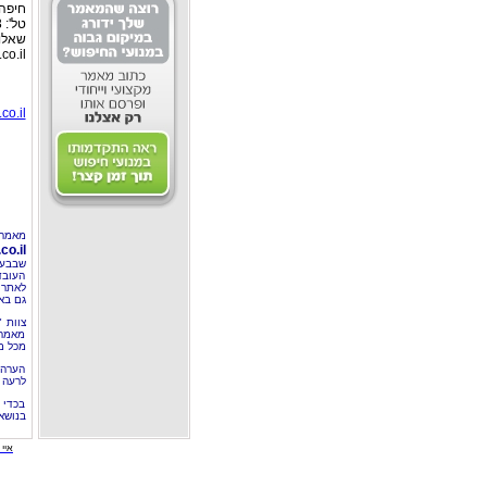
חיפה:
טל': 04-8526693 פקס: 04-8555976
שאלות
co.il
co.il
מאמר 
o.il
שבבעל
העובד
לאתר 
גם בא
צוות 
מאמרי
מכל מ
הערה 
לרעה ב
בכדי 
בנושא
איי י