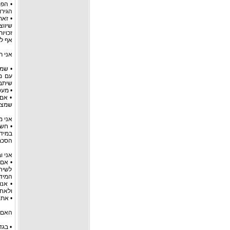
• הפת
הגירו
• זאת
שיווצ
זכויו
אף לא
אני ר
• שמע
עם מ
שיתבט
• מעט
• אם 
שמצבי
אני מ
• חשו
במיד
הסכם 
אני ו
• אם 
לשיח
המידע
• אנו
ולאח
• אתם
האם 
• בגד