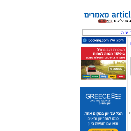
ש
ת
ם