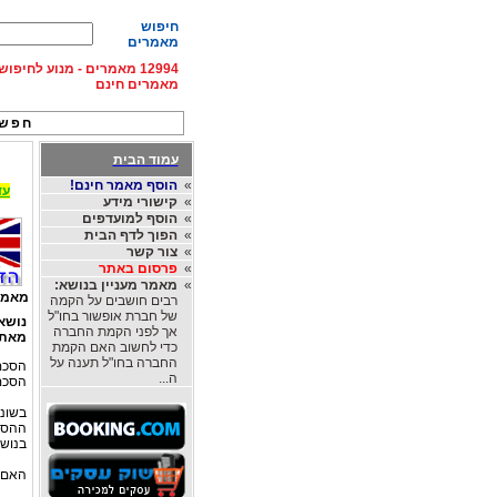
חיפוש
מאמרים
12994 מאמרים - מנוע לחיפ
מאמרים חינם
חפש 
עמוד הבית
»
הוסף מאמר חינם!
עד 15% הנחה על השכרת רכב בחו"ל, מהחברות
»
קישורי מידע
»
הוסף למועדפים
»
הפוך לדף הבית
»
צור קשר
»
פרסום באתר
»
מאמר מעניין בנושא:
מאמר
רבים חושבים על הקמה
של חברת אופשור בחו"ל
נושא
אך לפני הקמת החברה
מאת
כדי לחשוב האם הקמת
החברה בחו"ל תענה על
הסכם 
ה...
הסכם 
בשונ
ההסכ
בנושא
האם 