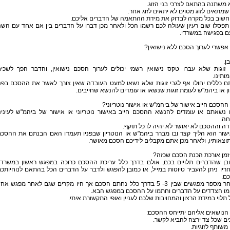
 משתנה בהתאם לצרכי בני הזוג.
שמתאים לזוג מסוים לא יתאים לזוג אחר.
ן חשוב בכל מקרה לבדוק את מידת ההתאמה של הדברים אליכם.
תפסלו שום רעיון שעולה לכם רשמו הכל ולאחר מכן דברו על הדברים בין אם אחד עם השנ
עם בפגישה במשרדי.
פשרי לערוך הסכם ללא נישואין?
ן.
 זוגות שלא עברו טקס נישואין רשמי יכולים לערוך הסכם נישואין, והדבר הפך לשכי
ותינו.
ם כללים יחולו אף לגבי זוגות שלא נשאו למעט העובדה שאין צורך לאשר את ההסכם בפנ
ון או ביהמ"ש לעומת זוגות שנשאו או עומדים להנשא שחייבים.
הסכם חייב אישור של ביהמ"ש או אישור נוטריוני?
 נשאתם או עומדים להנשא ההסכם חייב באישור נוטריוני או אישור של ביהמ"ש לעינינ
ה.
דה וההסכם לא יאושר לא יהיה לו כל תוקף.
ישור הוא הליך קצר ובו מברר ביהמ"ש או הנוטריון שבפניו תעמדו האם הבנתם את ההסכ
וצאותיו, ולאחר מכן אתם מקבלים לידיכם הסכם מאושר.
זמן אורכת הכנת הסכם שכזה?
ובן שהדברים תלויים בכם, אולם בדרך כלל עריכת ההסכם כרוכה במפגש ראשון במשרדי
יו ניתן להעביר טיוטות במייל, או כמובן להפגש ולדבר על הדברים הכל בהתאם לנוחיותכ
כם.
• לאחר מספר מפגשים שבין 3- 5 בדרך כלל נחתם הסכם אך היו מקרים שגם לאחר מפגש אח
מו הצדדים על הדברים וחתמו על ההסכם במפגש הבא.
 תלוי במידת הרצון והמחויבות שלכם לעניין ואופי התקשורת איתי.
הנושאים אליהם יתייחס ההסכם:
ים שכל צד ירצה להביא לקשר.
ן משותף לזוגיות.