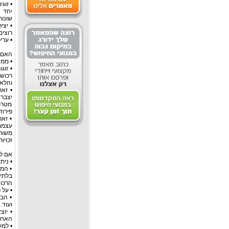
• זוג
יחד ע
שונות
• יצי
רוצים
• ערי
האם 
• ממש
• זוג
רכוש
והלא
• זא
יצברו
מטרת
פירוד
• זאת
עצמם
משות
זכויו
אם ל
• נית
• המ
בלתי
הרכוש
• על 
• הבע
ועוד.
• יוצ
האחר 
• למע