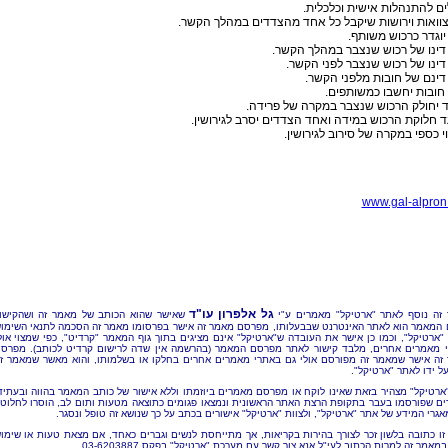
ים להתנהלות אישית וכלכלית.
 צוואות וירושות שיקבל כל אחד מהצדדים במהלך הקשר.
יוגדר כרכוש משותף.
דינו של רכוש שנצבר במהלך הקשר.
דינו של רכוש שנצבר לפני הקשר.
דינם של חובות מלפני הקשר.
 חובות יחשבו כמשותפים.
ד יחולק הרכוש שנצבר במקרה של פרידה.
ד חלוקת הרכוש במידה ואחד הצדדים יסרב לגירושין.
וי כספי במקרה של סירוב לגירושין.
www.gal-alpron.
גל אלפרון עו"ד
זה נוסף לאתר "ארטיקל" מאמרים ע"י
שאישר שהוא הכותב של מאמר זה ושהקישו
 המאמר הוא לאתר האינטרנט שבבעלותו, מפרסם מאמר זה אישר בפרסומו מאמר זה הסכמה לתנאי השימו
"ארטיקל", וכמו כן אישר את העובדה ש"ארטיקל" אינם מציגים בתוך גוף המאמר "קרדיט", כפי שמצוי אול
 מאמרים אחרים, מלבד קישור לאתר מפרסם המאמר (בהרשמה אין שדה לרישום קרדיט לכותב). מפרס
זה אישר שמאמר זה מפורסם אולי גם באתרי מאמרים אחרים בחלקו או בשלמותו, והוא מאשר שמאמר ז
ל ידו לאתר "ארטיקל".
"ארטיקל" מצהיר בזאת שאינו לוקח או מפרסם מאמרים ביוזמתו וללא אישור של כותב המאמר בהווה ובעתיד
ם שפורסמו בעבר בתקופת הרצת האתר הראשונית ונמצאו פגומים כתוצאה מטעות ותום לב, הוסרו לחלוטי
אגרי המידע של אתר "ארטיקל", ולצוות "ארטיקל" אישורים בכתב על כך שנושא זה טופל ונסגר.
זו כתובה בלשון זכר לצורך בהירות בקריאות, אך מתייחסת לנשים וגברים כאחד, אם מצאת טעות או שימו
מאמר זה למרות הכתוב לעי"ל אנא צור קשר עם מערכת "ארטיקל" בפקס 03-6203887.