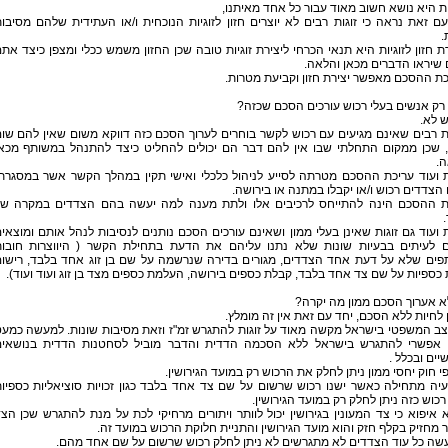
יות היא נושא חשוב מאוד עבור כל אחד מאיתנו,
ם זאת נראה כי זוגות רבים לא יוצרים חזון לזוגיות הנוכחית ו/או העתידית שלהם מסיבו
.
רת חזון לזוגיות היא תנאי הכרחי ליצירת זוגיות טובה שכן החזון משמש ככלי ומצפן כיצד את
 שיראו הדברים מכאן והלאה.
כת ההסכם מאפשר יצירת חזון וקביעת מטרות.
רק אנשים בעלי רכוש עורכים הסכם שכזה?
 לא.
ות רבים שאינם מגיעים עם רכוש לקשר בוחרים לערוך הסכם כזה דווקא משום שאין להם שו
, שכן ממקום התחלתי שבו אין להם דבר הם יכולים להחליט כיצד להתנהל במשותף מכא
ה.
ת ועוד עריכת ההסכם מטרתה לסייע לניהול כלכלי ואישי תקין במהלך הקשר אשר במסגרת
 הצדדים רכוש ו/או יקבלו במתנה או בירושה.
 ההסכם הינה להתייחס לרכיבים אלו ולתת מענה למה יעשה בהם הצדדים במקרה ש
.
 ועוד גם זוגות שאינן בעלי ממון ושאינם עורכים הסכם נותנים לנסיבות לנהל אותם ומוצאי
 לעיתים בבעיות שונות שלא נתנו עליהם את הדעת בתחילת הקשר ( היווצרות חובו
פים שלא על דעת אחד הצדדים, מגורים בדירה שנרשמה על שם בן זוג אחד בלבד, רישו
ת כספיות על שם צד אחד בלבד, קבלת כספים בירושה, העלמת כספים מצד בן זוג ועוד ועוד).
א אערוך הסכם ממון מה יקרה?
ן לחיות ללא הסכם, יחד עם זאת אין זה מומלץ.
צב המשפטי בישראל מקשה מאוד על זוגות להתגרש זמ"ז וזאת מסיבות שונות. למעשה כמע
 אפשרי להתגרש בישראל ללא הסכמה הדדית והדבר מוביל לסחטנות הדדית בנושאי
יים ובכלל .
פי חוק יחסי ממון ניתן לחלק את הרכוש רק במועד הגירושין.
יה מתחילה כאשר ישנו רכוש שרשום על שם צד אחד בלבד כגון זכויות סוציאליות כספיו
 רכוש כזה ניתן לחלק רק במועד הגירושין.
א איפוא כי צד המעונין בגירושין יכול לוותר ויתורים מרחיקי לכת על מנת להתגרש שכן הצ
מחזיק בקלף חזק והוא מועד הגירושין והתניית חלוקת הרכוש במועד זה.
שה כל עוד הצדדים לא מתגרשים לא ניתן לחלק רכוש שרשום על שם אחד מהם.