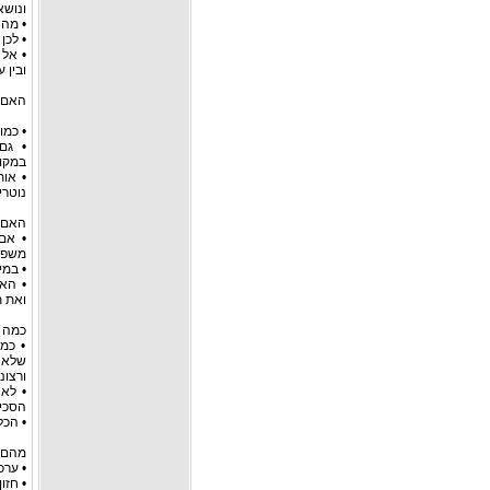
ונושא
• מה 
• לכ
• אל 
ובין 
האם א
• כמוב
• גם
במקומ
• אות
נוטרי
האם ה
• אם
משפח
• במי
• הא
ואת ת
כמה 
• כמ
שלאחר
ורצונ
הסכי
• הכל
מהם 
• ערכ
• חזו