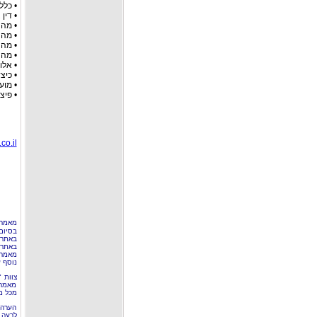
• כלל
• דין
• מה 
• מה 
• מה 
• מה 
• אלו
• כיצ
• מוע
• פיצ
co.il
מאמר 
בסיום
באתר 
באתרי
מאמר 
נוסף ע
צוות 
מאמרי
מכל מ
הערה 
לרעה ב