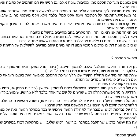
ים נמנעים מעריכת הסכם ממון מסיבות שונות אולם עם הנישואין הם חותמים על כתובה וזא
הניד עפעף.
שים אינם מודעים לכך שהכתובה עליה הם חותמים היא למעשה הסכם ממון שמחייב אות
נה משפטית.החתימה על הכתובה אינה אקט סמלי בלבד אלא אקט משפטי מחייב שרבי
ינם יודעים את משמעותו.
יתים קרובות האמור בכתובה אינו מתאים לצדדים ואינו משרת אותם לטווח הארוך והקצ
 שהוא מחייב אותם.
ים האחרונות אנו רואים יותר ויותר מקרים בהם מחייבים בתשלום כתובה.
לצה לערוך הסכם יחסי ממון הינה לאפשר לכם חופש בניהול חייכם בשונה מהאמור בכתוב
 חיוב שאינכם בוחרים בו אלא נכפה עליכם במסגרת הטקס שאותו אתם עוברים.
גש כי כיום זוגות דתיים עורכים הסכמי ממון דווקא משום שהם מודעים להשלכות של חתימה ע
.
אפשר ההסכם ?
נן את החזון האישי והכלכלי שלכם להמשך חייכם. ( כיצד ינוהל משק הבית המשותף, כיצ
חלוקה בין חובות וזכויות , כיצד ירשמו זכויות בנכסי נדל"ן ועוד).
שורת פתוחה מיד עם תחילת הקשר שכן הליך עריכת ההסכם מאפשר זאת בעצם העלאת כ
ים הקשורים לזוגיות והעומדים על הפרק.
עת מצבי קונפליקט עתידיים.
פה של הבעיות הקיימות במשפט הישראלי ביחס לנישואין וגירושין (עיכובים במתן גט, סחיט
הדדית, חוסר אפשרות לחלק רכוש שרשום על שם צד אחד בלבד ללא גירושין, שימוש בילדי
משחק בגירושין ועוד).
יחה של המושכות של חייכם בידיכם ולהחליט כיצד הדברים יראו, בשונה מהשארת ההחלט
להתנהלות חייכם לגוף חיצוני (בית המשפט ובית הדין הרבני).
ירה על נבדלות רכוש שנצבר עד לתחילת הקשר מרכוש שיצבר במהלך הקשר זאת על מנ
 חיכוכים עתידיים בהתייחס לרכוש שנצבר טרם הקשר אשר במקרים מסוימים הוגדר על יד
"ש כמשותף.
יעה מה יעשה ברכוש שהתקבל במתנה ובירושה, רכוש שלגביו יש מחלוקות רבות במקרים ש
.
 לערוך הסכם?