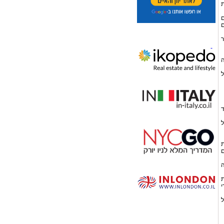
ת
ם
ם
ר
ה
ל
ד
ל
ת
ם
ה
ת
י
ל