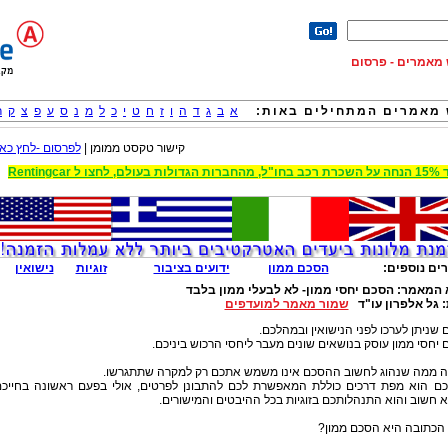
וש מאמרים - פרסום
מאמרים המתחילים באות:
א
ב
ג
ד
ה
ו
ז
ח
ט
י
כ
ל
מ
נ
ס
ע
פ
צ
ק
ר
קישור טקסט ממומן |
לפרסום -לחץ כאן
 הגדולות בעולם, לחצו ל Rentingcar
ים נוספים:
הסכם ממון
ידועים בציבור
זוגיות
נישואין
 המאמר:
הסכם יחסי ממון- לא לבעלי ממון בלבד
:
גל אלפרון עו"ד
שמור מאמר למועדפים
שניתן לערכו לפני הנישואין ובמהלכם.
יחסי ממון עוסק בנושאים שונים מעבר ליחסי הרכוש ביניכם.
ה ממה שנהוג לחשוב ההסכם אינו משמש אתכם רק למקרה שתתגרשו.
ם הוא מפת דרכים כוללת המאפשרת לכם להתבונן לפרטים, אולי בפעם ראשונה בחייכ
 חשוב והוא התנהלותכם בזוגיות בכל ההיבטים והמישורים.
הכתובה היא הסכם ממון?