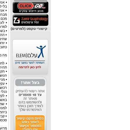
• אנש
בלי ל
• אנ
מבחי
מכם א
• לע
למרות
קישורי טקסט (לפרטים)
• בשנ
• ההמ
שהינו
• יוד
כתובה
מה מ
• לתכ
תהיה 
• תק
הנושא
• מני
• עקי
רכוש 
ככלי 
• לק
באשר 
• שמ
למנוע
ביהמ
• קב
סכסוך
מדוע