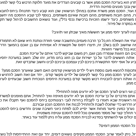
רון הוא בעריכת הסכם ממון אשר בו קובעים הצדדים את מועד חלוקת הרכוש בלי קשר למוע
שין ובכך מונעים סחיטה הדדית.
 ועוד, הסכם ממון משרת אתכם במהלך הנישואין שכן הוא קובע כיצד תתנהלו ביחס לחובו
רו, מהם חובות משותפים, מהם חובות שאינם משותפים, בנוסף לכך קובע ההסכם מה יחשב
ת משותפים, כיצד ירשמו הזכויות ברכישת נכסי נדל"ן, ועוד נושאים החשובים לניהול קשר תקי
 במקרה של פירוד.
וצה לערוך יחסי ממון אך חושש/ת מאיך שבת/ן זוגי ת/יגיב?
תי את השאלה הזו,כל כך הרבה פעמים,והתשובה שאני חוזרת ונותנת היא שאם לא תתמודד
ה שחשוב לכם בשלב זה, תיצרו דפוס של תקשורת לא אמיתית עם בן זוגכם בהמשך הדר
א בכל מישורי הזוגיות.
ים הם הזוגות שנפרדו מבן זוגם, רק משום שביקש לדבר איתם על עריכת הסכם.
את/ה חוששים לדבר על כך ישירות עם בן הזוג בחנו מדוע, זהו שלב חשוב במערכת יחסי
ע על אופי יחסי התקשורת ביניכם לבין עצמכם וביניכם לבינו וחשוב שתבדקו זאת.
תכוון/ת להנשא פעם נוספת ויש לי ילדים מנישואין קודמים האם חשוב שאערוך הסכם ממון?
ב לערוך הסכם ממון בלי קשר לקיומם של ילדים מקשר קודם , יחד אם זאת חשוב להדגיש כ
ה ואת/ה רוצים להבטיח רכוש מקשר קודם במערכת היחסים הנוכחית חשוב שבעתיים לערו
ממון.
בן זוגי רוצים לערוך הסכם אך לא יודעים ממה להתחיל?
אתם מדברים על כך עריכת הסכם אך לא יודעים מאיפה ואיך להתחיל, אתם מוזמנים למשרד
ה ראשונית שבא תעזרו בי לקבלת בהירות לגבי רצונותיכם ביחס להסכם ואף תקבלו את כ
 הדרוש כדי שתוכלו לשבת ולהתחיל לבנות את ההסכם הנכון עבורכם.
 נערוך כמעין סיעור מוחות אשר יסייע לכם לפתח כיווני חשיבה שונים וחדשים ביחס להסכ
ר תהליך קצר של מספר מפגשים נוכל לתת להסכם עטיפה משפטית.
 יכולים אף להשתתף בסדנא לבניית הסכמי ממון עליה ניתן ללמוד עוד באתר.
כל הסכמי הממון דומים?
ול, ניתן לאמר שרוב הסכמי הממון מקיפים נושאים דומים, יחד עם זאת ההתייחסות לכל נוש