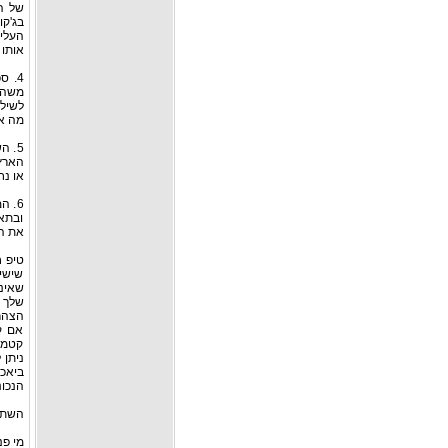
של הי
בג'קו
אותו 
4. ס
משהות
לשילו
מה אם
5. 
או נח
6. 
ובתאו
את הד
טיפ ח
שישי 
שלך 
הצהרי
אם ק
קטמרן
ניתן 
הנכונ
השתמש
מי פנ