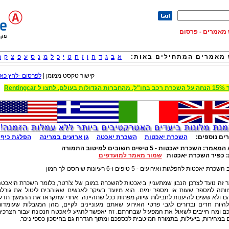
וש מאמרים - פרסום
מאמרים המתחילים באות:
א
ב
ג
ד
ה
ו
ז
ח
ט
י
כ
ל
מ
נ
ס
ע
פ
צ
ק
ר
קישור טקסט ממומן |
לפרסום -לחץ כאן
 הגדולות בעולם, לחצו ל Rentingcar
ים נוספים:
השכרת יאכטות
השכרת יאכטה
גן ארועים במרינה
הפלגת כיף
 המאמר:
השכרת יאכטות - 5 טיפים חשובים למיטוב התמורה
:
כפיר השכרת יאכטות
שמור מאמר למועדפים
רת יאכטות להפלגות ואירועים - 5 טיפים ו-6 רעיונות שיחסכו לך המון
זה נועד לצרכן הנבון שמתעניין ביאכטות להשכרה במובן של צ'רטר, כלומר השכרת היאכט
וותה למספר שעות או מספר ימים. הוא מיועד בעיקר לאנשים שאוהבים ליטול את גורל
ם ולא ששים להיענות לחבילות שיווק מפתות ככל שתהיינה. אחרי שתקראו את ההמשך תדע
להיות חדים וברורים לגבי פרטי האירוע שאתם מעוניינים לקיים, מהן המגבלות שעומדו
ם ומה חייבים לשאול את המפעיל שבחרתם. זה יאפשר להגיע ליאכטה הנכונה עבור הצרכי
במהירות, ביעילות, בתמורה המיטבית לכספכם ומתוך הגדרה גם בחיסכון כספי ניכר.