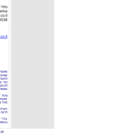
כפיר 
arina
o.il
4538
o.il
מאמר 
ושהקי
לתנאי
כפי ש
לכותב
מאשר 
צוות 
מאמרי
מכל מ
הערה 
לרעה ב
בכדי 
בנושא
איי י