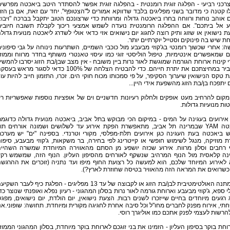
רכני רביעי - הפלגה זוגית רומנטית - בהפלגה זוגית אפשר להסתדר היטב ביאכטה מפרשי
ו קטנה כי מדובר בשני מפליגים בלבד שדווקא אמורים ל"הצטופף". יחד עם זאת, אם בן הזו
אוהב נוחות ורווחה בחרו ביאכטה גדולה ומרווחת כדי שרצונכם הטוב יתקבל בברכה "ויבו
 אל ביתכם". אם ההפלגה הרומנטית נועדה לשמש אמצעי ריכוך לקבלת תשובה חיובי
 נישואין או שזוג ותיק רוצה לחגוג יום נישואים אזי כדאי אולי לשדרג ליאכטה מנועית גדול
חת שיש בה פינוקים וסטייל יוקרתיים יותר.
: אחרי שכשוך רומנטי בג'קוזי מבעבע מול כוכבי השמיים, השתרעות נינוחה על גבי סיפוני
 שמאפשרים אינטימיות, טיפול הוליסטי זוגי כמו עיסוי טאנטרי משותף בחדר מרווח וממוז
 קינוח ארוחת הגורמה שמוגשת לאור נרות ביין משובח - אין מצב שבן/בת הזוג יסרבו להמשי
ולהעביר במחיצתכם את יתרת חייהם. כדי להבטיח הצלחה של 100% כדאי לסגור מראש בע
 טקס הנישואין שיערוך הסקיפר, על פי סמכותו מכוח חוקי הים. זכרו, התזמון חייב להיות עו
יתפכח בן/בת הזוג מהשפעת אידי היין...
קום להרחיב מעט אופקים ולחלוק רעיונות חדשניים וים של אופציות נוספות שאפשריות ר
ות מנועיות גדולות.
גן אירועים בעגינה על המים - במיקום הכי מבוקש בתל אביב, ביאכטה מנועית גדולה כדוגמ
היאכטה YAM שבמרינה תל אביב, מתאפשרת הפקת אירוע עד לשלושים ושמונה אורחים תו
ש ביאכטה בעת העגינה כגן אירועים תלת-מפלסי, מקורי וטרנדי. בספינה "ים" יש מערכ
 מוזיקה, מנגל לשימוש חופשי או קייטרינג לפי בחירה, בר משקאות, ג'קוזי מבעבע, סיפונ
ף רחבים וסלון מרווח. אירוע שכזה יושפע מן הסתם מהאווירה המיוחדת שמשרה השהיי
נה קלאסית מול הנוף המרהיב שנשקף לאורחים מהסיפון העליון. הנוף הזה, שמשמש רק
 לאירוע המיוחד שלכם, הוא למעשה כל רצועת החוף מיפו ועד נתניה (זוכרים את ההרגש
כשרואים את המראה הזה מהאוויר בטיסה שחוזרת לארץ?).
2. המתנה האולטימטיבית לבן/בת הזוג או לקבוצה של עד 13 מפליגים - הפלגת כיף לעבר השק
י ספא, ג'קוזי מבעבע וארוחת גורמה לאור נרות בסלון המהגוני - רעיון נפלא ואופנתי שנוצר כד
 רגעים מיוחדים בחיים שייזכרו לשנים רבות. הצעת נישואין, יום הולדת, יום נישואים, מפג
י, אירוח מפנק לחברים מחו"ל וכל סיבה אחרת לחגיגה מקורית ומיוחדת. תחושה: שופוני.אנ
להרשות לעצמי לפנק אתכם כמו אוליגרך רוסי.
רוחת בוקר בסיפון העליון - הזמינו את בני זוגכם לארוחת בוקר מיוחדת, בסלון המהגוני הממוז