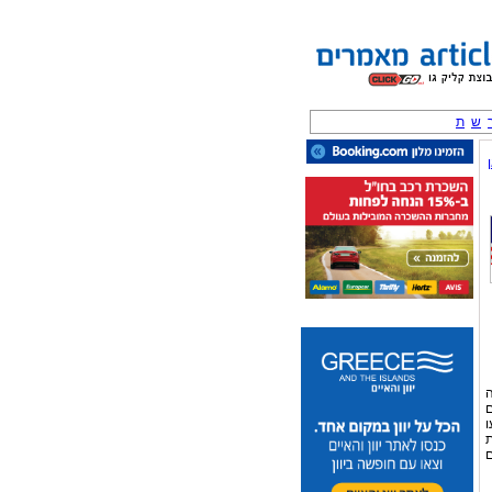
ש
ת
ה
ם
ו
ת
ם