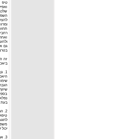
טיפ צ
ואפיל
שלכם 
השפע
להצעת
ומרוו
תחושה
רחבים
ואחרי
גם את
בטרם 
זה המ
ביאכט
1. 
שימו
הגברת
שיזו
בספי
נפלא
בעת 
טיפול
לחגוג
משפחת
יכול 
3. א