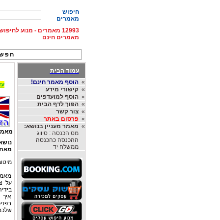
חיפוש
מאמרים
12993 מאמרים - מנוע לחיפ
מאמרים חינם
חפש 
עמוד הבית
»
הוסף מאמר חינם!
עד 15% הנחה על השכרת רכב בחו"ל, מהחברות
»
קישורי מידע
»
הוסף למועדפים
»
הפוך לדף הבית
»
צור קשר
»
פרסום באתר
»
מאמר מעניין בנושא:
מאמר
מס הכנסה : סיווג
ההכנסה כהכנסה
נושא
ממשלח יד
מאת
מיטוב השכ
מאמר 
על צ
בידיה
איך 
בפניכ
שלכם 