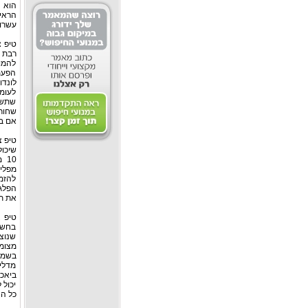
הוא ת
הראיה
עשרות
טיפ צ
רבת 
להמונ
הפעמ
לונדו
לעומ
שתשמח
שחור
אם ב
טיפ צ
מפלי
להזמ
את ת
טיפ צ
בחשב
שנוצ
בשמח
מדליק
ביאכ
יכול
כל הא