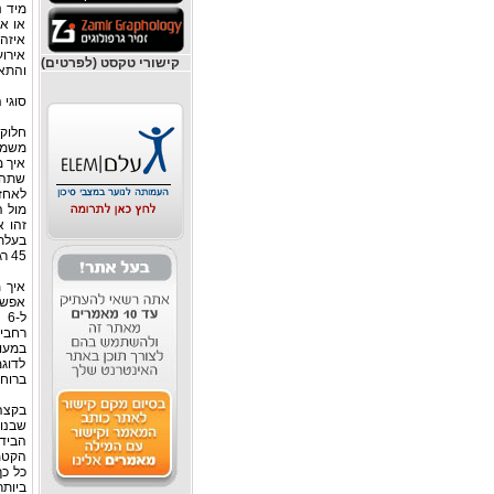
מיד נ
או אר
איזה 
אירו
קישורי טקסט (לפרטים)
והתאמ
סוגי
חלוק
משמש 
איך מ
שתהיה
לאחזק
מול ה
45 רגל אלו כבר היאכטות הגדולות.
איך מ
אפשרו
ל-
רחבי
במעומ
לדוגמ
ברוח,
בקצה
שבנוי
הבידו
הקטמר
כל כך
ביותר