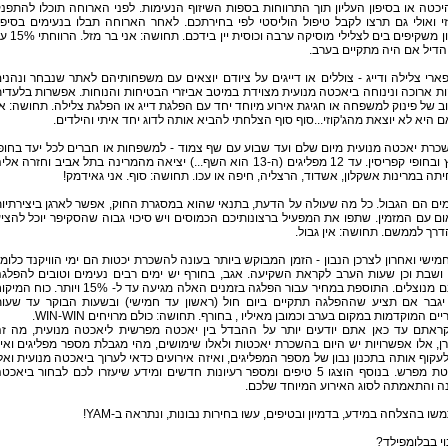
כטה או בסיפון העליון תוך התרווחות בספות השיזוף הנעימות. לפני הארוחה תוכלו להתפנ
זי ואולי גם תרצו לקבל טיפול הוליסטי לפי בחירתכם. לאחר הארוחה תבלו בנעימים בסיפו
העליון משקיפים בים לצלילי מוסיקה ערבה וכוסית יין בידכם
הדיל אם היה מתקיים בערב.
פארי צלילה ודייג - צוללים או דייגים על ציודם יוצאים עם משפחותיהם לאתר שנבחר ונהני
 ארוכה ונינוחה ביאכטה מנועית מצוידת במיטב אביזרי הבטיחות והנוחות. אפשרות בלעדי
ב של פינוק למשפחה או חגיגת אירוע מיוחד יחד עם הפלגת דייג או הפלגת צלילה. תחושה: א
 היא לא יוצאת מהג'קוזי...סוף סוף הצלחתי להביא אותה לדוג יחד איתי והילדים.
השכרת יאכטה מנועית מיום שלם ועד שבוע עם שף צמוד - למשפחות או חברים לכל יעד בחופ
הארץ ובחופי קפריסין. עד 12 מפליגים (ה-13 הוא השף...) יציאה מהמרינה בתל אביב וחזרה אל
יתה במרינות אשקלון, אשדוד, הרצליה, חיפה או עכו. תחושה: סוף. אני גאידמק!
המים הם הגבול. כל מה שעולה על הדעת, בתנאי שהוא במסגרת החוק, אפשר לארגן ביצירתיו
ם עם המזמין. שתפו את המפעיל ברצונותיכם הכמוסים ויש סיכוי גבוה שהסקיפר יוכל להצי
רך לממשם. תחושה: אין גבול.
מישי ואחרון לצרכן הנבון - הזמן המבוקש ביותר בעונה להשכרת יכטות הם ימי הוויקנד כלומ
ושבת וכן שעות הערב לקראת השקיעה. אגב, בחורף יש ימים רבים נעימים וטובים להפלג
שאינם מנוצלים. התוספת במחיר עבור הפלגה בזמנים האלה מגיעה עד ל- 15% ויותר. כוח 
יגבר אם תציע שההפלגה תתקיים ביום חול (ראשון עד חמישי) ובשעות הבוקר עד שעו
ים המוקדמות במקום בערב וכמובן מאיליו , בחורף. תחושה: כולם מרויחים WIN-WIN.
ראתם עד כאן אתם יודעים יותר על ההבדל בין יאכטה מפרשית ליאכטה מנועית, מה ז
, אלו אפשרויות יש היום בהשכרת יאכטות ולאלו שימושים, מהי מגבלת מספר מפליגים ואי
לעקוף אותה בתכנון נבון של מספר המפליגים, ואיזה אירועים כדאי לערוך ביאכטה מנועית ואל
ביאכטת מפרש. בנוסף הוצגו 5 טיפים ומספר רעיונות חדשים ומידע שיעזרו לכם לבחור ביאכט
ה והתאמתה לסוג האירוע המיוחד שלכם.
ו בהצלחה במידע, בדמיון ובטיפים, עשו בחירות נבונות, ונתראה ב-YAM!
וי בבלומפילד?