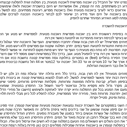
פרט יותר על ההבדל בין יאכטה מפרשית ליאכטה מנועית, בין הפלגה זוגית להפלגה קבוצתי
וע רב-משתתפים, מה זה קטמרן, אלו אפשרויות יש היום בהשכרת יאכטות ולאלו שימושים
אירועים כדאי לערוך ביאכטה מנועית ואלו ביאכטת מפרש, רעיונות מפתיעים, כמו למשל ג
עים ביאכטה על הים ועוד מידע רב שיעזור לכם לבחור ביאכטה הנכונה לצרכים שלכ
תה לסוג האירוע המיוחד שתרצו להפיק.
 היאכטות להשכרה
ה בסיסית ראשונית היא בין יאכטה מפרשית ויאכטה מנועית. למפרשית יש מנוע אך הו
בעיקר לכניסה ויציאה מהמרינה או לתנועה כאשר אין רוח.
זהים מפרשית? יש לה תורן גבוה שאליו יתחברו המפרשים. הגוף של היאכטה יותר עגלגל כד
 פחות התנגדות לתנועת הגוף במים. יתרון: הפלגה שקטה עם מפרשים ללא רעש מנוע. זול
ה. חסרונות: לא נוחה כמו מנועית כי הגוף צר יותר ויש פחות מקום להתרווח. אי אפשר להפלי
רוח וכאשר אין רוח צריך להפעיל מנוע. אגב, בדרך כלל במפרשיות רשום מספר ליד שם היצרן
זהו אורך הסירה ברגליים (feet) או במטרים. בחלוקה גסה מפרשית קטנה נחשבת ככזו אם הי
בעלת אורך של עד 10 מטרים או עד 33 רגל. יאכטה עד 12מטר או 44 רגל נחשבת כבינונית 
זהים מנועית? אין לה תורן גבוה, בדרך כלל היא גדולה יותר ובעלת נפח רב ולכן יש ל
יות רבות יותר מאשר למפרשית. למשל, לא תוכלו למצוא במפרשית קטנה או בינונית ג'קוז
6 בסיפון העליון, קבינות גדולות ממוזגות ומרווחות, מקלחות ושירותים מרווחים, סיפוני שיזו
ם, מקרר גדול ותא מקפיא גדול, גנראטור לייצור חשמל וכו'. החסרון במנועית: שומעי
עם את המנוע בכל זמן ההפלגה והיא יקרה יותר לאחזקה ולשימוש (חישבו על מחירי הדל
א). יתרונות: מרווחת מאד, מהירה יותר ממפרשית, יכולה להפליג לכל כיוון מבלי להיות תלוי
 נוחות ופינוק, סטייל יוקרתי.
 השני בספקטרום של השכרת יכטות נמצאות יאכטות מנועיות שנקראות קטמרן. זוהי ספינ
ה עם סיפון שטוח שנשען על שני בידונים (תאי ציפה) גדולים. זה מאפשר הרבה שטח מע
נים והפלגה של עשרות אנשים ביחד בסגנון של מעבורת נוסעים. היתרון הגדול והחיסרון ש
ן הוא בכך שבגלל רוחבן הן יציבות מאוד על המים. היתרון והחיסרון הוא בכך שלא מרגישי
 את הים והגלים ויש השואלים מה הטעם בהפלגה שבה לא חשים את ערסול הים וגליו. הבול
 בהפלגת קטמרן או ביאכטות אחרות שמכילות מפליגים רבים כגון סירות בעלות רצפת זכוכית