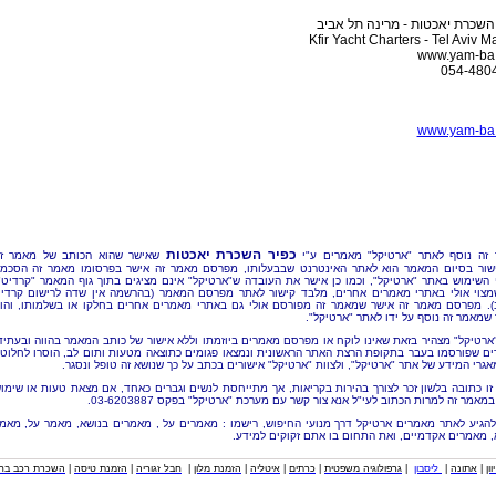
השכרת יאכטות - מרינה תל אביב
Kfir Yacht Charters - Tel Aviv M
www.yam-ba.c
054-480
www.yam-ba.c
כפיר השכרת יאכטות
זה נוסף לאתר "ארטיקל" מאמרים ע"י
שאישר שהוא הכותב של מאמר ז
שור בסיום המאמר הוא לאתר האינטרנט שבבעלותו, מפרסם מאמר זה אישר בפרסומו מאמר זה הסכמ
 השימוש באתר "ארטיקל", וכמו כן אישר את העובדה ש"ארטיקל" אינם מציגים בתוך גוף המאמר "קרדיט"
מצוי אולי באתרי מאמרים אחרים, מלבד קישור לאתר מפרסם המאמר (בהרשמה אין שדה לרישום קרדי
). מפרסם מאמר זה אישר שמאמר זה מפורסם אולי גם באתרי מאמרים אחרים בחלקו או בשלמותו, והו
שמאמר זה נוסף על ידו לאתר "ארטיקל".
"ארטיקל" מצהיר בזאת שאינו לוקח או מפרסם מאמרים ביוזמתו וללא אישור של כותב המאמר בהווה ובעתיד
ם שפורסמו בעבר בתקופת הרצת האתר הראשונית ונמצאו פגומים כתוצאה מטעות ותום לב, הוסרו לחלוטי
אגרי המידע של אתר "ארטיקל", ולצוות "ארטיקל" אישורים בכתב על כך שנושא זה טופל ונסגר.
זו כתובה בלשון זכר לצורך בהירות בקריאות, אך מתייחסת לנשים וגברים כאחד, אם מצאת טעות או שימו
מאמר זה למרות הכתוב לעי"ל אנא צור קשר עם מערכת "ארטיקל" בפקס 03-6203887.
להגיע לאתר מאמרים ארטיקל דרך מנועי החיפוש, רישמו : מאמרים על , מאמרים בנושא, מאמר על, מאמ
, מאמרים אקדמיים, ואת התחום בו אתם זקוקים למידע.
וון
|
אתונה
|
ליסבון
|
גרפולוגיה משפטית
|
כרתים
|
איטליה
|
הזמנת מלון
|
חבל זגוריה
|
הזמנת טיסה
|
השכרת רכב בחו