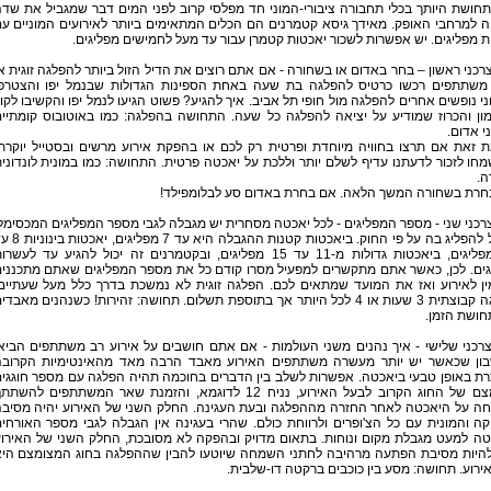
חושת היותך בכלי תחבורה ציבורי-המוני חד מפלסי קרוב לפני המים דבר שמגביל את שד
 למרחבי האופק. מאידך גיסא קטמרנים הם הכלים המתאימים ביותר לאירועים המוניים ע
 מפליגים. יש אפשרות לשכור יאכטות קטמרן עבור עד מעל לחמישים מפליגים.
רכני ראשון – בחר באדום או בשחורה - אם אתם רוצים את הדיל הזול ביותר להפלגה זוגית א
משתתפים רכשו כרטיס להפלגה בת שעה באחת הספינות הגדולות שבנמל יפו והצטרפ
י נופשים אחרים להפלגה מול חופי תל אביב. איך להגיע? פשוט הגיעו לנמל יפו והקשיבו לקו
ון והכרוז שמודיע על יציאה להפלגה כל שעה. התחושה בהפלגה: כמו באוטובוס קומתיי
ני אדום.
ת זאת אם תרצו בחוויה מיוחדת ופרטית רק לכם או בהפקת אירוע מרשים ובסטייל יוקרת
ו לזכור לדעתנו עדיף לשלם יותר וללכת על יאכטה פרטית. התחושה: כמו במונית לונדוני
ה.
חרת בשחורה המשך הלאה. אם בחרת באדום סע לבלומפילד!
רכני שני - מספר המפליגים - לכל יאכטה מסחרית יש מגבלה לגבי מספר המפליגים המכסימל
שיכול להפליג בה על פי החוק. ביאכטות קטנות ההגבלה היא עד
10 מפליגים, ביאכטות גדולות מ-11 עד 15 מפליגים, ובקטמרנים זה יכול להגיע עד לעשר
גים. לכן, כאשר אתם מתקשרים למפעיל מסרו קודם כל את מספר המפליגים שאתם מתכנני
ין לאירוע ואז את המועד שמתאים לכם. הפלגה זוגית לא נמשכת בדרך כלל מעל שעתיים
הפלגה קבוצתית 3 שעות או 4 לכל היותר אך בתוספת תשלום. תחושה: זהירות! כשנהנים מאבדי
חושת הזמן.
רכני שלישי - איך נהנים משני העולמות - אם אתם חושבים על אירוע רב משתתפים הביא
ון שכאשר יש יותר מעשרה משתתפים האירוע מאבד הרבה מאד מהאינטימיות הקרוב
רת באופן טבעי ביאכטה. אפשרות לשלב בין הדברים בחוכמה תהיה הפלגה עם מספר חוגגי
מצומצם של החוג הקרוב לבעל האירוע, נניח 12 לדוגמא, והזמנת שאר המשתתפים להשת
ה על היאכטה לאחר החזרה מההפלגה ובעת העגינה. החלק השני של האירוע יהיה מסיב
ה והמונית עם כל הצ'ופרים ולרווחת כולם. שהרי בעגינה אין הגבלה לגבי מספר האורחי
טה למעט מגבלת מקום ונוחות. בתאום מדויק ובהפקה לא מסובכת, החלק השני של האירו
 להיות מסיבת הפתעה מרהיבה לחתני השמחה שיוטעו להבין שההפלגה בחוג המצומצם הי
ירוע. תחושה: מסע בין כוכבים ברקטה דו-שלבית.