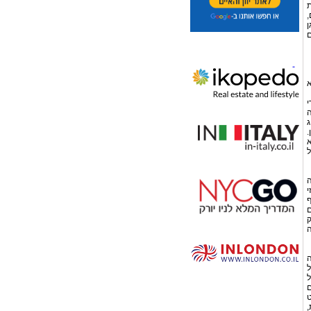
ת
,
ן
ם
א
י
ה
ג
.
א
ומעל
ה
י
ף
ם
ק
ה
ה
ל
ל
ם
ט
,