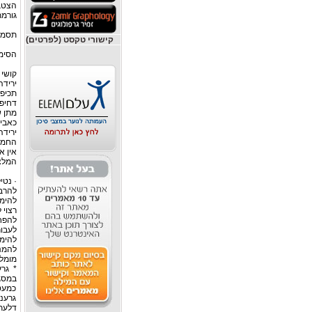
גורמת
תסמי
קישורי טקסט (לפרטים)
הסימפ
קושי 
ירידה
תכיפו
דחיפו
מתן ש
כאבים
ירידה
החמר
אין א
המלצו
· נטי
להרבו
להימנ
רצוי 
להפח
לעבור
להימנ
להמנע
מומלצ
* גר
במסגר
כמעט
גרעני
דלעת 