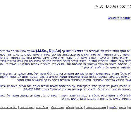
קי (M.Sc., Dip.Ac)
www.rafaclinic.
רפאל רוזנסקי (M.Sc., Dip.Ac.)
זה נוסף לאתר "ארטיקל" מאמרים ע"י
שאישר שהוא הכותב של מאמ
הקישור בסיום המאמר הוא לאתר האינטרנט שבבעלותו, מפרסם מאמר זה אישר בפרסומו מאמר זה הסכמ
 השימוש באתר "ארטיקל", וכמו כן אישר את העובדה ש"ארטיקל" אינם מציגים בתוך גוף המאמר "קרדיט"
מצוי אולי באתרי מאמרים אחרים, מלבד קישור לאתר מפרסם המאמר (בהרשמה אין שדה לרישום קרדי
). מפרסם מאמר זה אישר שמאמר זה מפורסם אולי גם באתרי מאמרים אחרים בחלקו או בשלמותו, והו
שמאמר זה נוסף על ידו לאתר "ארטיקל".
"ארטיקל" מצהיר בזאת שאינו לוקח או מפרסם מאמרים ביוזמתו וללא אישור של כותב המאמר בהווה ובעתיד
ם שפורסמו בעבר בתקופת הרצת האתר הראשונית ונמצאו פגומים כתוצאה מטעות ותום לב, הוסרו לחלוטי
אגרי המידע של אתר "ארטיקל", ולצוות "ארטיקל" אישורים בכתב על כך שנושא זה טופל ונסגר.
זו כתובה בלשון זכר לצורך בהירות בקריאות, אך מתייחסת לנשים וגברים כאחד, אם מצאת טעות או שימו
מאמר זה למרות הכתוב לעי"ל אנא צור קשר עם מערכת "ארטיקל" בפקס 03-6203887.
להגיע לאתר מאמרים ארטיקל דרך מנועי החיפוש, רישמו : מאמרים על , מאמרים בנושא, מאמר על, מאמ
, מאמרים אקדמיים, ואת התחום בו אתם זקוקים למידע.
וון
|
אתונה
|
ליסבון
|
גרפולוגיה משפטית
|
כרתים
|
איטליה
|
הזמנת מלון
|
חבל זגוריה
|
הזמנת טיסה
|
השכרת רכב בחו