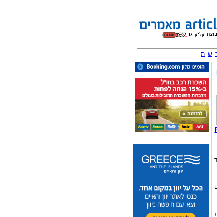
ש
ת
תקדם
ת