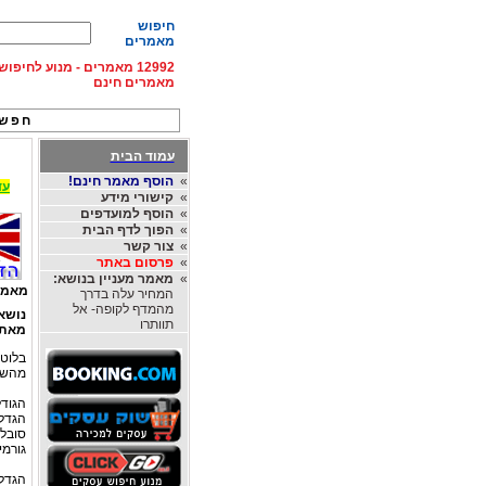
חיפוש
מאמרים
12992 מאמרים - מנוע לחיפ
מאמרים חינם
חפש 
עמוד הבית
»
הוסף מאמר חינם!
עד 15% הנחה על השכרת רכב בחו"ל, מהחברות
»
קישורי מידע
»
הוסף למועדפים
»
הפוך לדף הבית
»
צור קשר
»
פרסום באתר
»
מאמר מעניין בנושא:
מאמר
המחיר עלה בדרך
מהמדף לקופה- אל
נושא
תוותרו
מאת
בלוט
מהשלפ
הגודל
סובלי
גורמי
הגדל