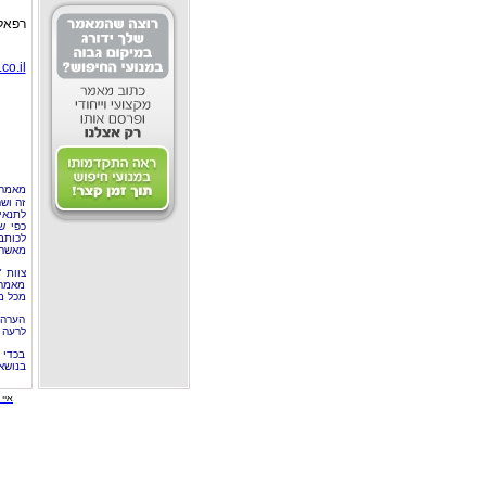
רפאל רוזנס
co.il
מאמר 
זה וש
לתנאי
כפי ש
לכותב
מאשר 
צוות 
מאמרי
מכל מ
הערה 
לרעה ב
בכדי 
בנושא
איי י