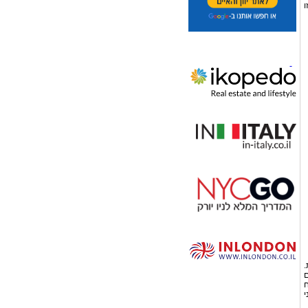
 נגזרת זו
.
ם
ח
י