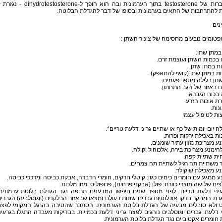
הצטברות של testosterone בתוך הערמונית ובה הוא הופך ל-dihydrotestosterone -
 להתרחבות של התאים בערמונית ובסופו של דבר להגדלת הבלוטה.
נים
טומים נובעים מחסימה של צינור השתן :
במתן שתן.
 בכמות השתן ועוצמת זרם.
ת במתן שתן.
ת במתן שתן (קושי להתאפק).
תן בלילה מספר פעמים.
 באזור של הגב התחתון.
 בכוח הגברא.
ת איכות הזרע.
ונות.
ת לטיפול עצמי
לה יום יומית של כף או שתיים גריני דלעת טריים*.
ת באכילת ירקות ופרות.
ע מצריכת מזון עתיר שומנים.
להימנע מצריכת בירה, אלכוהול וקולה.
ית שתיית קפה.
 משתיית תה רגיל לשתיית תה צמחים.
ע מאכילת שוקולד.
 ממגע עם חומרים כימים כגון: קוטלי חרקים, חומרי הדברה, אבקת כביסה ומרככי כביסה.
ים שלושה מוצרי כוורת: פולן (אבקני פרחים), פרופוליס ומזון מלכות.
עיני דלעת טריים. לפני מספר שנים חיפשו המדענים תרופה נגד הגדלת בלוטת ערמונית
ת המחקר בדקו אוכלוסיות גברים שונות בעולם ומצאו שבאזור הבלקנים (יוגוסלביה) הגברי
 ולא סובלים מבעיה של הגדלת בלוטת הערמונית. הסתבר שהסיבה בהרגל המקומי לפצ
 דלעת. גברים יוגוסלבים נוהגים לפצח גריני דלעת בכמויות. בבדיקות מעבדה התגלו בגרעינ
חומרים אקטיביים נגד הגדלת בלוטת הערמונית.