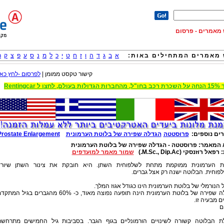
וש מאמרים - פרסום
מאמרים המתחילים באות:
א
ב
ג
ד
ה
ו
ז
ח
ט
י
כ
ל
מ
נ
ס
ע
פ
צ
ק
ר
קישור טקסט ממומן |
לפרסום -לחץ כאן
 הגדולות בעולם, לחצו ל Rentingcar
ים נוספים:
פרוסטטה
הגדלה שפירה של בלוטת הערמונית
Prostate Enlargement
 המאמר:
פרוסטטה - הגדלה שפירה של בלוטת הערמונית
:
רפאל רוזנסקי (M.Sc., Dip.Ac.)
שמור מאמר למועדפים
ת הערמונית ממוקמת מתחת לשלפוחית השתן. היא חובקת את צינור השתן שיורד
וחית. הבלוטה ישנה רק אצל גברים.
 הנורמלי של בלוטת הערמונית הינו כגודל אגוז המלך.
הגדלה שפירה של בלוטת הערמונית הינה תופעה נפוצה מאוד, כ- 60% מהגברים בגיל המ
ם מבעיה זו.
ם
ת הבלוטה קשורה לשינויים הורמונליים בגוף הגבר. בסביבות גיל החמישים מתרחש